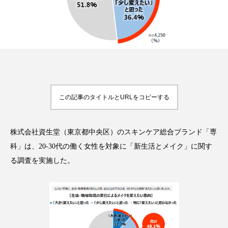
FEATURED
注目の企画
この記事のタイトルとURLをコピーする
TAG LIST
タグ一覧
株式会社資生堂（東京都中央区）のスキンケア総合ブランド「専
AI
B2B
BeautyTech
ChatGPT
科」は、20-30代の働く女性を対象に「新生活とメイク」に関す
る調査を実施した。
Gemini
Instagram
SaaS
SNS
TikTok
アスタキサンチン
アスレジャーコスメ
アレルギー
アロマ