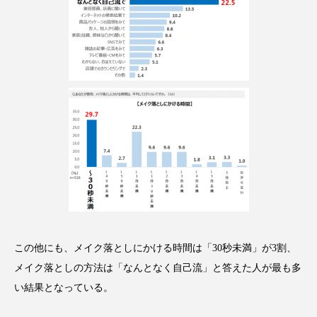
パーフェクト株式会社
バイオハッキング
バイオミメティクス
バイオミメティック
バクチオール
バリア機能
ハロウィ
ハロウィン後スキンケア
ハロウィン翌日 肌リセット
ヒアルロン酸
ビジネスモデル
ビタミンC誘導体
ファシア
ファスティング
フィトレチノール
この他にも、メイク落としにかける時間は「30秒未満」が3割、
プチ断食
ブルーオーシャン
メイク落としの方法は「なんとなく自己流」と答えた人が最も多
フレグランス 冬
プロンプト
ヘアケア
い結果となっている。