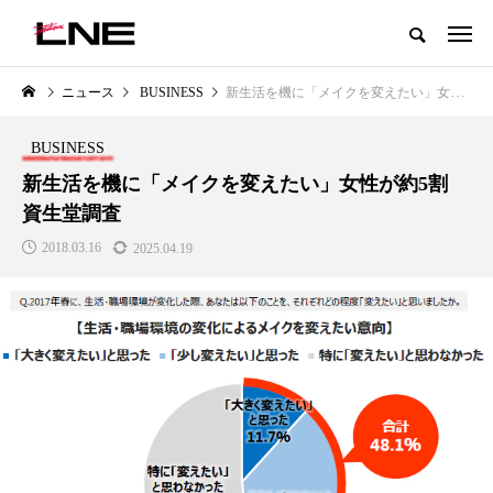
グローバルビューティ＆ヘルスケアビジネス誌
ニュース
BUSINESS
新生活を機に「メイクを変えたい」女性が約5割 資生堂調査
NEW POST
カテゴリー毎の最新記事
BUSINESS
LIFESTYLE
BUSINESS
新生活を機に「メイクを変えたい」女性が約5割
資生堂調査
2018.03.16
2025.04.19
SNSの「加工顔」と美容医療｜AI
GWI調査から読み解く2030年の
」
がもたらす可能性とこれから
都市型スパ――身近なウェルネ
の次世代モデル
2026.07.13
2026.08.06