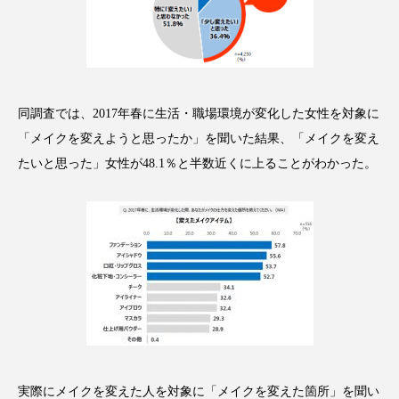
アンチエイジング
アンチソリチュード
インタビュー
インナービューティー 冷え
インナービューティーアワード2025受賞商品
同調査では、2017年春に生活・職場環境が変化した女性を対象に
「メイクを変えようと思ったか」を聞いた結果、「メイクを変え
ウェアラブルデバイス
ウェルネス
たいと思った」女性が48.1％と半数近くに上ることがわかった。
ウェルビーイング
エイジングケア
エクソソーム
オーガニック
オゾン
カウンセラー
カウンセリング
カカイオイル
ガジェット
キーワード
クルエルティフリー
クレンジング
実際にメイクを変えた人を対象に「メイクを変えた箇所」を聞い