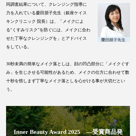
ペアトリートメント
ヘッドスパ
同調査結果について、クレンジング指導に
力を入れている慶田朋子先生（銀座ケイス
ヘルスケア
ヘルスビューティー
キンクリニック 院長）は、「メイクによ
ポジショニング
ボディケア
ホルモン
る“くすみリスク”を防ぐには、メイクに合わ
せた丁寧なクレンジングを」とアドバイス
マーケティング
マイクロスパ
をしている。
マネジメント
むくみ対策
むくみ改善
30秒未満の簡単なメイク落としは、顔の凹凸部分に「メイクぐす
み」を生じさせる可能性があるため、メイクの仕方に合わせて数
メンズスキンケア
メンタルケア
十秒を惜しまず丁寧なメイク落としを心がける事が大切だとい
メンタルヘルス
ライフスタイル
う。
リカバリー
リカバリーウェア
リサーチ
リナロール 効果
リラクゼーション
Inner Beauty Award 2025 ―受賞商品発
リラックス効果
レチナール
レチノール