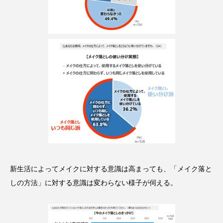
スマートウォッチ
スマートパッチ
スマートリング
セーフプレイス
セラミド
セラミド保湿
セルフケア
ソーシャルウェルネス
ソーシャルコマース
タンパク質
ディープクレンジング
デジタルデトックス
デトックス
ドライヤー 温度 髪 ダメージ
ナイアシンアミド
新生活によってメイクに対する意識は高まっても、「メイク落と
しの方法」に対する意識は変わらない様子が伺える。
ナイトプロテイン
ナイトルーティン 金木犀
パーソナライズ
バーチャルメイク