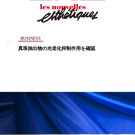
花王
血行促進
過剰在庫
都市型美容ウェルネス
酷暑
BUSINESS
金木犀 スキンケア
金木犀 香り 効果
真珠抽出物の光老化抑制作用を確認
需要予測
頭皮 保湿 ミスト おすすめ
香り
香り メンタルケア
香りケア
香りの重ね使い
香料
香水 レイヤリング
香水の持続
高市政権
高齢社会
髪 静電気 冬 対策
髪のバリア機能 とは