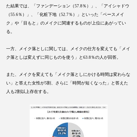
クローズアップ
ケーススタディ
た結果では、「ファンデーション（57.8％）」、「アイシャドウ
（55.6％）」、「化粧下地（52.7％）」といった「ベースメイ
コグニティブヘルス
コスト削減
ク」や「目もと」のメイクに関連するものが上位にあがってい
コネクテッド・ビューティ
コミュニケーション
る。
コルチゾール
サステナビリティ
一方、メイク落としに関しては、メイクの仕方を変えても「メイ
ク落としは変えずに同じものを使う」と63.8％の人が回答。
サステナブル美容
サプライチェーン
サプリ
サロンクレンジング
サロン戦略
また、メイクを変えても「メイク落としにかける時間は変わらな
い」と答えた女性が5割、さらに「時間が短くなった」と答えた
サロン経営
サロン連略
シャネル
人も2割以上存在する。
スカルプ クレンジング 頻度
スカルプケア
スキンケア
スキンケア 習慣
スキンケアルーティン
ストレス
スパ