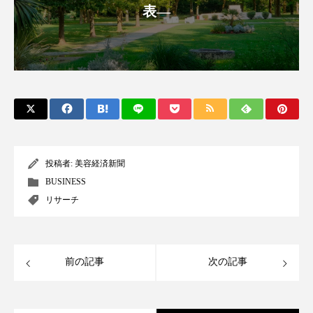
表―
ローカル
ロンジェビティ
下半身美容
乾燥 対策 冬 スキンケア
乾燥対策
乾燥肌対策
他者との再接続
企業・経済
価格改定
保湿
保湿と香り
保湿成分
健康寿命
光老化
免疫 肌
投稿者:
美容経済新聞
BUSINESS
冬 UVケア
冬 美容 習慣
リサーチ
冬 髪 ツヤ 出す 方法
冬 髪 乾燥 改善 方法
冬スキンケア
冬の乾燥肌
冬の印象美
前の記事
次の記事
冬の準備
冬美容
冷え対策