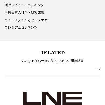
為替相場
熱中症対策
物流問題
製品レビュー・ランキング
特殊メイク
猛暑
生物模倣
用語辞典
健康美容の科学・研究成果
ライフスタイルとセルフケア
男性美容
画像解析
発酵
睡眠
プレミアムコンテンツ
睡眠 美容 金木犀
睡眠美容
秋
秋 冷え
筋膜
精油
素髪ケア やり方
RELATED
紫外線対策
美容
美容テック
気になるなら一緒に読んでほしい関連記事
美容と政治
美容ビジネス
美容医療

美容業界
美的感覚
美肌習慣
美脚習慣
老化
肌ケア
肌トラブル
肌バリア
肌荒れ防止
脳
自律神経