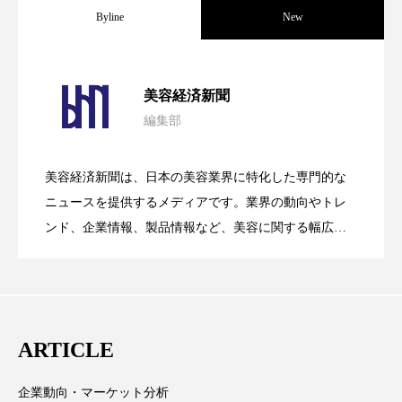
冷え性改善
加工アプリ
加工フィルター
Byline
New
加工顔
労働環境
国内市場
国際市場
パーフェクト社の「AI美容」事例｜「死
2026.08.04
美容経済新聞
地政学リスク
外出控え
夜 スキンケア 香り
編集部
花王、化粧品事業で棚卸資産38%削減
2026.07.28
の谷」克服と酷暑を商機に変えるB2B
孤独
巡らせるケア
巡りケア
差別化
美容経済新聞は、日本の美容業界に特化した専門的な
廃棄ロス
成分
技術経営
技術転用
【技術転用】ポーラの『顔画像解析AI』
2026.07.20
――AI需要予測で猛暑の欠品と過剰在庫
ニュースを提供するメディアです。業界の動向やトレ
SaaSモデル
ンド、企業情報、製品情報など、美容に関する幅広い
抗酸化
抗酸化ケア
断食
新商品
テーマを取り上げています。 編集部では、美容業界の
が猛暑の建設現場に選ばれる理由
を防ぐDX戦略
日中関係
日焼け止め
時間制限食
取材や情報収集、分析を行い、業界内外の最新情報を
主に美容業界関係者に向けて発信しています。私たち
東洋医学
梅雨
棚卸資産
汗ケア
は「キレイをふやす」を企業理念として信頼性の高い
ARTICLE
情報提供を通じて美容業界の発展に貢献すべく努力し
温活スキンケア
温活女子
温活習慣
ています。
企業動向・マーケット分析