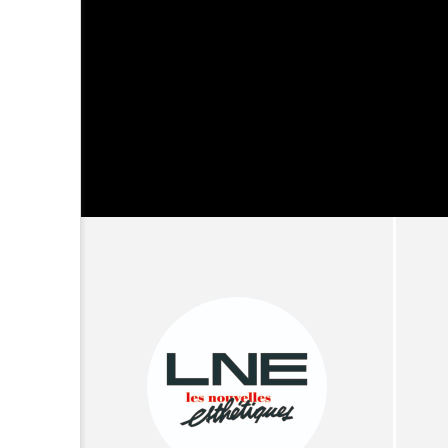
超が「ながら美容」を実
SNSの「加工顔」と美容医療
を有効に使いたい」が9
がもたらす可能性とこれか
2026.07.13
9