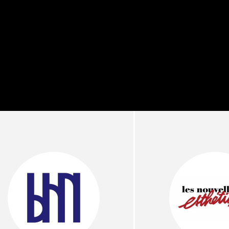
｜AI
GWI調査から読み解く2030年の都
青山メ
ら
市型スパ――身近なウェルネスの
玲 院
次世代モデル
見が切
療の新
2026.08.06
2026
FEATURED
注目の企画