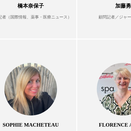
橋本奈保子
加藤勇
ップ
ケーススタディ
コグニティブヘルス
コスト
記者（国際情報、薬事・医療ニュース）
顧問記者／ジャ
コミュニケーション
コルチゾール
サステナビリティ
サロンクレンジング
サロン戦略
サロン経営
スカルプケア
スキンケア
スキンケア 習慣
ス
マートウォッチ
スマートパッチ
スマートリング
セ
ソーシャルウェルネス
ソーシャルコマース
タン
ジタルデトックス
デトックス
ドライヤー 温度 髪 ダメー
ルーティン 金木犀
パーソナライズ
バーチャルメイク
ミメティクス
バイオミメティック
バクチオール
SOPHIE MACHETEAU
FLORENCE 