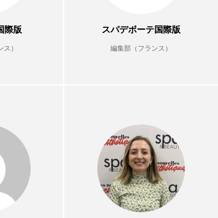
国際版
スパデボーテ国際版
ンス）
編集部（フランス）
S
TikTok
グ
アンチソリチュード
ウェアラブルデバイス
オゾン
クルエルティフリー