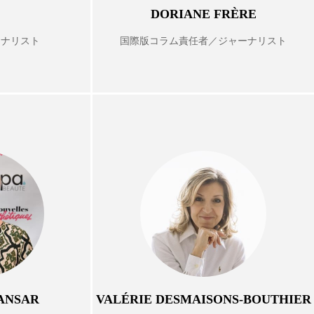
DORIANE FRÈRE
削減
ーナリスト
国際版コラム責任者／ジャーナリスト
サステナブル美容
サロン連略
シャネル
キンケアルーティン
ーフプレイス
セラミド
パク質
ジ
ナイアシンアミド
パーフェクト株式会社
バリア機能
ハロウィ
ANSAR
VALÉRIE DESMAISONS-BOUTHIER