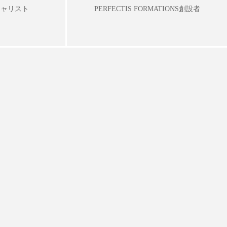
ル
ビタミンC誘導体
シャリスト
PERFECTIS FORMATIONS創設者
フレグランス 冬
ルスビューティー
マネジメント
ライフスタイル
リラックス効果
対策 冬 スキンケア
保湿と香り
保湿成分
方法
冬 髪 乾燥 改善 方法
冷え性改善