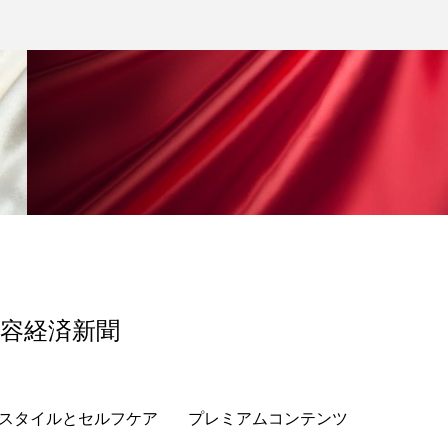
地政学リスク
廃棄ロス
成分
日焼け止め
温活女子
温活習慣
語辞典
男性美容
筋膜
精油
ネス
美容医療
美容経済新聞
ル
肌バリア
スタイルとセルフケア
プレミアムコンテンツ
ウェルネス
酷暑