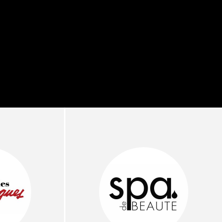
ディカルクリニック｜本郷
レチノール代替成分と
長：内科と循環器専門医の知
オールやレチナールなど
り拓く、再生医療と統合医
果と活用法
たな価値
2026.07.30
.04.28