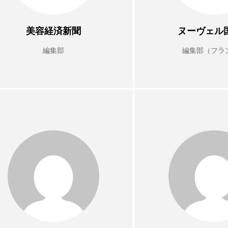
美容経済新聞
ヌーヴェル
TAG LIST
編集部
編集部（フラ
タグ一覧
ChatGPT
Gemini
Instagram
SaaS
SN
ジャーコスメ
アレルギー
アロマ
アンチエイジン
ューティー 冷え
インナービューティーアワード2025受賞商品
ング
エイジングケア
エクソソーム
オーガニック
ング
カカイオイル
ガジェット
キーワード