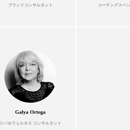
ハロウィン翌日 肌リセット
ヒアルロン酸
ビジネスモデ
ブランドコンサルタント
コーチングスペ
フィトレチノール
プチ断食
ブルーオーシャン
ペアトリートメント
ヘッドスパ
ヘルスケア
ヘ
ア
ホルモン
マーケティング
マイクロスパ
メンズスキンケア
メンタルケア
メンタルヘルス
ェア
リサーチ
リナロール 効果
リラクゼーション
ローカル
ロンジェビティ
下半身美容
乾燥 
他者との再接続
企業・経済
価格改定
保湿
Galya Ortega
免疫 肌
冬 UVケア
冬 美容 習慣
冬 髪 ツヤ 出す 
スパ＆ウェルネス コンサルタント
冬の印象美
冬の準備
冬美容
冷え対策