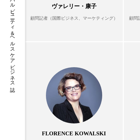
グローバルビューティ＆ヘルスケアビジネス誌
ヴァレリー・康子
クレンジング
クローズア
顧問記者（国際ビジネス、マーケティング）
顧問
コネクテッド・ビューティ
サプライチェーン
サプリ
スカルプ クレンジング 頻度
ストレス
スパ
ス
セラミド保湿
セルフケア
ディープクレンジング
デ
ナイトプロテイン
ナイト
バイオハッキング
バイオ
FLORENCE KOWALSKI