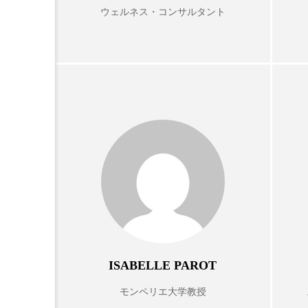
ハロウィン後スキンケア
ウェルネス・コンサルタント
ファシア
ファスティング
プロンプト
ヘアケア
ポジショニング
ボディケ
むくみ対策
むくみ改善
リカバリー
リカバリーウ
レチナール
レチノール
乾燥対策
乾燥肌対策
ISABELLE PAROT
健康寿命
光老化
モンペリエ大学教授
冬スキンケア
冬の乾燥肌