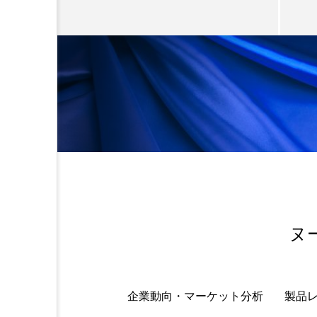
加工アプリ
加工フィルタ
外出控え
夜 スキンケア 
技術経営
技術転用
時間制限食
東洋医学
為替相場
熱中症対策
画像解析
発酵
睡
素髪ケア やり方
紫外線
ヌ
美容業界
美的感覚
企業動向・マーケット分析
製品
肌荒れ防止
脳
自