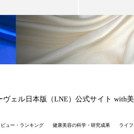
ー
加工顔
労働環境
国内市場
国際市場
香り
孤独
巡らせるケア
巡りケア
差別化
抗酸化
抗酸化ケア
断食
新商品
日中関係
梅雨
棚卸資産
汗ケア
温活スキンケア
物流問題
特殊メイク
猛暑
生物模倣
用
眠
睡眠 美容 金木犀
睡眠美容
秋
秋 冷え
対策
美容
美容テック
美容と政治
美容ビジ
ーヴェル日本版（LNE）公式サイト with
美肌習慣
美脚習慣
老化
肌ケア
肌トラブ
レビュー・ランキング
健康美容の科学・研究成果
ライフ
律神経
花王
血行促進
過剰在庫
都市型美容