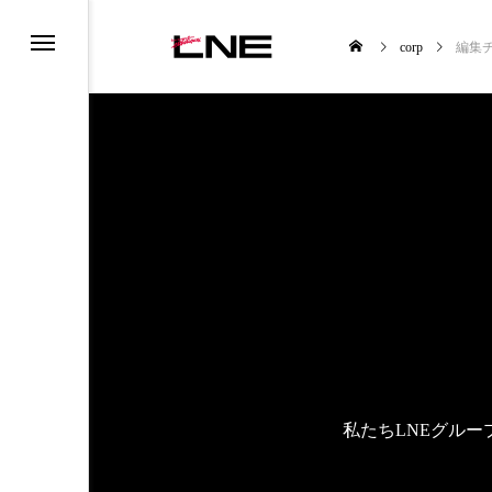
corp
編集
UCTS
LIFESTYLE

私たちLNEグル