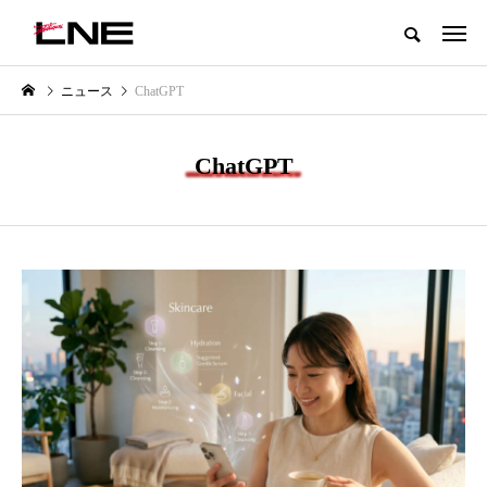
グローバルビューティ＆ヘルスケアビジネス誌
ニュース
ChatGPT
NEW POST
カテゴリー毎の最新記事
ChatGPT
LIFESTYLE
BUSINESS
SNSの「加工顔」と美容医療｜AI
GWI調査から読み解く2030年の
」
がもたらす可能性とこれから
都市型スパ――身近なウェルネ
の次世代モデル
2026.07.13
2026.08.06