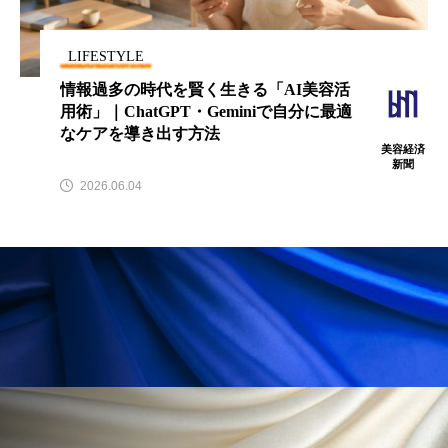
LIFESTYLE
情報過多の時代を賢く生きる「AI美容活
FEATURED
注目の企画
用術」｜ChatGPT・Geminiで自分に最適
なケアを導き出す方法
美容経済
新聞
2026.06.04
TAG LIST
タグ一覧
AI
B2B
BeautyTech
ChatGPT
Gemini
Instagram
SaaS
SNS
TikTok
アスタキサンチン
アスレジャーコスメ
アレルギー
アロマ