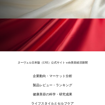
アンチエイジング
アンチソリチュード
インタビュー
インナービューティー 冷え
インナービューティーアワード2025受賞商品
ウェアラブルデバイス
ウェルネス
ウェルビーイング
エイジングケア
エクソソーム
オーガニック
オゾン
ヌーヴェル日本版（LNE）公式サイト with美容経済新聞
カウンセラー
カウンセリング
企業動向・マーケット分析
カカイオイル
ガジェット
キーワード
製品レビュー・ランキング
クルエルティフリー
クレンジング
健康美容の科学・研究成果
ライフスタイルとセルフケア