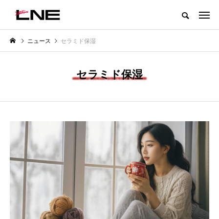
グローバルビューティ＆ヘルスケアビジネス誌
ニュース
セラミド保湿
NEW POST
カテゴリー毎の最新記事
セラミド保湿
LIFESTYLE
BUSINESS
SNSの「加工顔」と美容医療｜AI
GWI調査から読み解く2030年の
」
がもたらす可能性とこれから
都市型スパ――身近なウェルネ
の次世代モデル
2026.07.13
2026.08.06