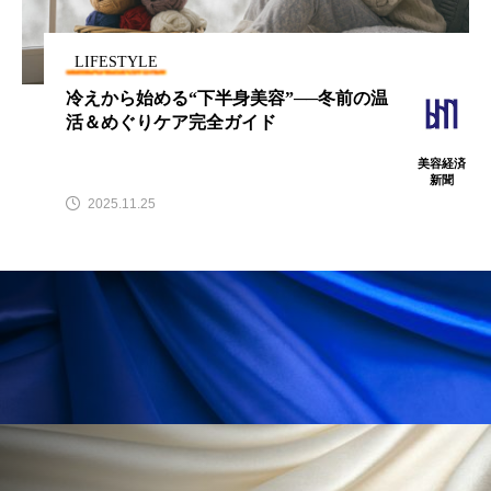
LIFESTYLE
冷えから始める“下半身美容”──冬前の温
FEATURED
注目の企画
活＆めぐりケア完全ガイド
美容経済
新聞
2025.11.25
TAG LIST
タグ一覧
AI
B2B
BeautyTech
ChatGPT
Gemini
Instagram
SaaS
SNS
TikTok
アスタキサンチン
アスレジャーコスメ
アレルギー
アロマ