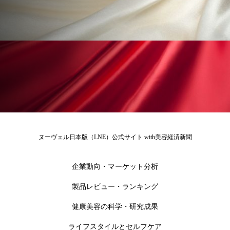
アンチエイジング
アンチソリチュード
インタビュー
インナービューティー 冷え
インナービューティーアワード2025受賞商品
ウェアラブルデバイス
ウェルネス
ウェルビーイング
エイジングケア
エクソソーム
オーガニック
オゾン
ヌーヴェル日本版（LNE）公式サイト with美容経済新聞
カウンセラー
カウンセリング
企業動向・マーケット分析
カカイオイル
ガジェット
キーワード
製品レビュー・ランキング
クルエルティフリー
クレンジング
健康美容の科学・研究成果
ライフスタイルとセルフケア