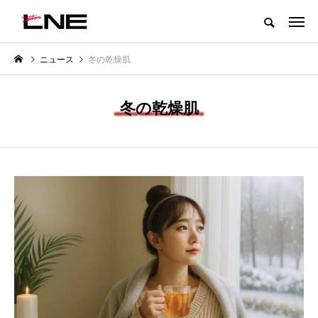
グローバルビューティ＆ヘルスケアビジネス誌
ニュース
冬の乾燥肌
NEW POST
カテゴリー毎の最新記事
冬の乾燥肌
LIFESTYLE
BUSINESS
SNSの「加工顔」と美容医療｜AI
GWI調査から読み解く2030年の
」
がもたらす可能性とこれから
都市型スパ――身近なウェルネ
の次世代モデル
2026.07.13
2026.08.06