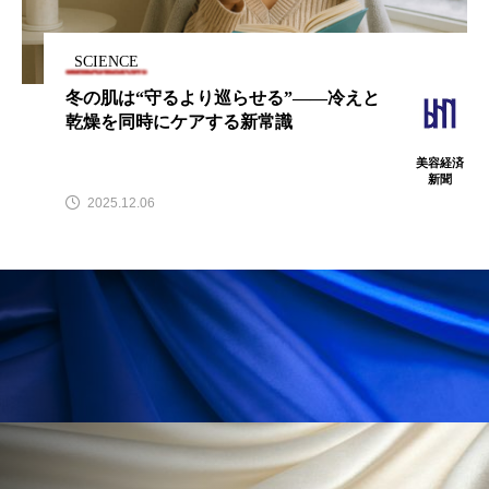
SCIENCE
冬の肌は“守るより巡らせる”——冷えと
FEATURED
注目の企画
乾燥を同時にケアする新常識
美容経済
新聞
2025.12.06
TAG LIST
タグ一覧
AI
B2B
BeautyTech
ChatGPT
Gemini
Instagram
SaaS
SNS
TikTok
アスタキサンチン
アスレジャーコスメ
アレルギー
アロマ