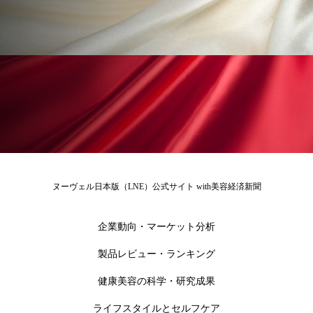
アンチエイジング
アンチソリチュード
インタビュー
インナービューティー 冷え
インナービューティーアワード2025受賞商品
ウェアラブルデバイス
ウェルネス
ウェルビーイング
エイジングケア
エクソソーム
オーガニック
オゾン
ヌーヴェル日本版（LNE）公式サイト with美容経済新聞
カウンセラー
カウンセリング
企業動向・マーケット分析
カカイオイル
ガジェット
キーワード
製品レビュー・ランキング
クルエルティフリー
クレンジング
健康美容の科学・研究成果
ライフスタイルとセルフケア