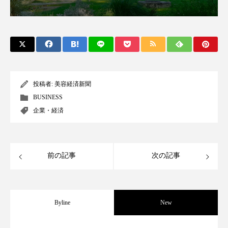
スマートウォッチ
スマートパッチ
スマートリング
セーフプレイス
セラミド
セラミド保湿
セルフケア
投稿者:
美容経済新聞
ソーシャルウェルネス
ソーシャルコマース
BUSINESS
企業・経済
タンパク質
ディープクレンジング
デジタルデトックス
デトックス
前の記事
次の記事
ドライヤー 温度 髪 ダメージ
ナイアシンアミド
ナイトプロテイン
ナイトルーティン 金木犀
Byline
New
パーソナライズ
バーチャルメイク