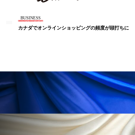
ローカル
ロンジェビティ
下半身美容
BUSINESS
乾燥 対策 冬 スキンケア
乾燥対策
カナダでオンラインショッピングの頻度が頭打ちに
乾燥肌対策
他者との再接続
企業・経済
価格改定
保湿
保湿と香り
保湿成分
健康寿命
光老化
免疫 肌
冬 UVケア
冬 美容 習慣
冬 髪 ツヤ 出す 方法
冬 髪 乾燥 改善 方法
冬スキンケア
冬の乾燥肌
冬の印象美
冬の準備
冬美容
冷え対策