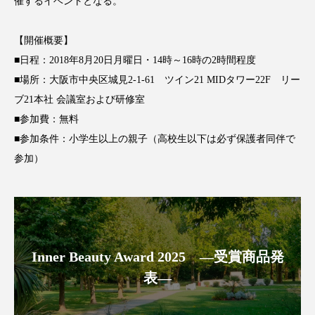
クローズアップ
ケーススタディ
催するイベントとなる。
コグニティブヘルス
コスト削減
【開催概要】
■日程：2018年8月20日月曜日・14時～16時の2時間程度
コネクテッド・ビューティ
コミュニケーション
■場所：大阪市中央区城見2-1-61 ツイン21 MIDタワー22F リー
ブ21本社 会議室および研修室
コルチゾール
サステナビリティ
■参加費：無料
サステナブル美容
サプライチェーン
■参加条件：小学生以上の親子（高校生以下は必ず保護者同伴で
参加）
サプリ
サロンクレンジング
サロン戦略
サロン経営
サロン連略
シャネル
スカルプ クレンジング 頻度
スカルプケア
Inner Beauty Award 2025 ―受賞商品発
スキンケア
スキンケア 習慣
表―
スキンケアルーティン
ストレス
スパ