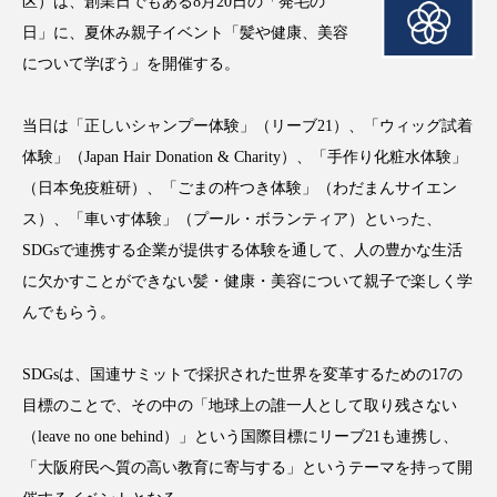
区）は、創業日でもある8月20日の「発毛の
アンチエイジング
アンチソリチュード
日」に、夏休み親子イベント「髪や健康、美容
について学ぼう」を開催する。
インタビュー
インナービューティー 冷え
インナービューティーアワード2025受賞商品
当日は「正しいシャンプー体験」（リーブ21）、「ウィッグ試着
体験」（Japan Hair Donation & Charity）、「手作り化粧水体験」
ウェアラブルデバイス
ウェルネス
（日本免疫粧研）、「ごまの杵つき体験」（わだまんサイエン
ス）、「車いす体験」（プール・ボランティア）といった、
ウェルビーイング
エイジングケア
SDGsで連携する企業が提供する体験を通して、人の豊かな生活
に欠かすことができない髪・健康・美容について親子で楽しく学
エクソソーム
オーガニック
オゾン
んでもらう。
カウンセラー
カウンセリング
SDGsは、国連サミットで採択された世界を変革するための17の
カカイオイル
ガジェット
キーワード
目標のことで、その中の「地球上の誰一人として取り残さない
（leave no one behind）」という国際目標にリーブ21も連携し、
クルエルティフリー
クレンジング
「大阪府民へ質の高い教育に寄与する」というテーマを持って開