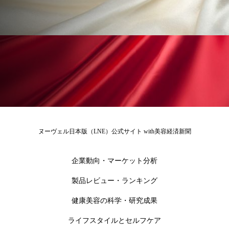
冷え性改善
加工アプリ
加工フィルター
加工顔
労働環境
国内市場
国際市場
地政学リスク
外出控え
夜 スキンケア 香り
孤独
巡らせるケア
巡りケア
差別化
廃棄ロス
成分
技術経営
技術転用
抗酸化
抗酸化ケア
断食
新商品
ヌーヴェル日本版（LNE）公式サイト with美容経済新聞
日中関係
日焼け止め
時間制限食
企業動向・マーケット分析
東洋医学
梅雨
棚卸資産
汗ケア
製品レビュー・ランキング
健康美容の科学・研究成果
温活スキンケア
温活女子
温活習慣
ライフスタイルとセルフケア