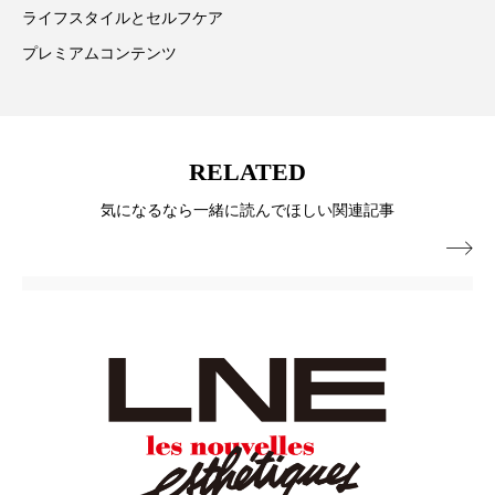
ペアトリートメント
ヘッドスパ
ライフスタイルとセルフケア
プレミアムコンテンツ
ヘルスケア
ヘルスビューティー
ポジショニング
ボディケア
ホルモン
マーケティング
マイクロスパ
RELATED
気になるなら一緒に読んでほしい関連記事
マネジメント
むくみ対策
むくみ改善

メンズスキンケア
メンタルケア
メンタルヘルス
ライフスタイル
リカバリー
リカバリーウェア
リサーチ
リナロール 効果
リラクゼーション
リラックス効果
レチナール
レチノール