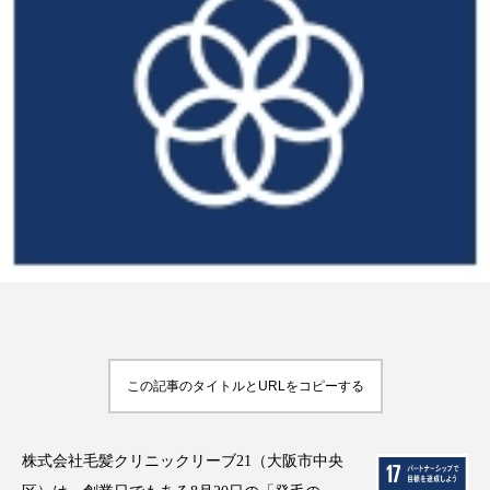
FEATURED
注目の企画
TAG LIST
タグ一覧
AI
B2B
BeautyTech
ChatGPT
Gemini
Instagram
SaaS
SNS
この記事のタイトルとURLをコピーする
TikTok
アスタキサンチン
アスレジャーコスメ
アレルギー
アロマ
株式会社毛髪クリニックリーブ21（大阪市中央