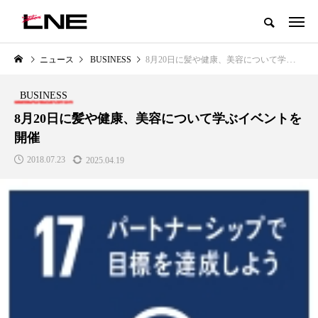
グローバルビューティ＆ヘルスケアビジネス誌
ニュース
BUSINESS
8月20日に髪や健康、美容について学ぶイベントを開催
NEW POST
カテゴリー毎の最新記事
BUSINESS
LIFESTYLE
BUSINESS
8月20日に髪や健康、美容について学ぶイベントを
開催
2018.07.23
2025.04.19
SNSの「加工顔」と美容医療｜AI
GWI調査から読み解く2030年の
」
がもたらす可能性とこれから
都市型スパ――身近なウェルネ
の次世代モデル
2026.07.13
2026.08.06