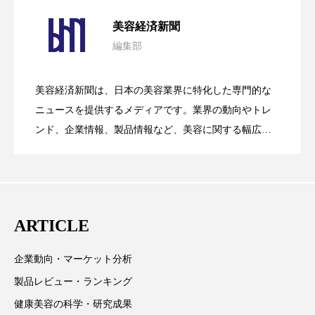
パーフェクト社の「AI美容」事例｜「死
2026.08.04
パーフェクト株式会社
バイオハッキング
美容経済新聞
バイオミメティクス
バイオミメティック
編集部
花王、化粧品事業で棚卸資産38%削減
2026.07.28
の谷」克服と酷暑を商機に変えるB2B
バクチオール
バリア機能
ハロウィ
美容経済新聞は、日本の美容業界に特化した専門的な
【技術転用】ポーラの『顔画像解析AI』
2026.07.20
――AI需要予測で猛暑の欠品と過剰在庫
ニュースを提供するメディアです。業界の動向やトレ
SaaSモデル
ハロウィン後スキンケア
ンド、企業情報、製品情報など、美容に関する幅広い
ハロウィン翌日 肌リセット
ヒアルロン酸
テーマを取り上げています。 編集部では、美容業界の
が猛暑の建設現場に選ばれる理由
を防ぐDX戦略
取材や情報収集、分析を行い、業界内外の最新情報を
ビジネスモデル
ビタミンC誘導体
ファシア
主に美容業界関係者に向けて発信しています。私たち
は「キレイをふやす」を企業理念として信頼性の高い
ファスティング
フィトレチノール
ARTICLE
情報提供を通じて美容業界の発展に貢献すべく努力し
ています。
プチ断食
ブルーオーシャン
企業動向・マーケット分析
製品レビュー・ランキング
フレグランス 冬
プロンプト
ヘアケア
健康美容の科学・研究成果