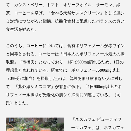
クローズアップ
ケーススタディ
て、カシス・ベリー、トマト、オリーブオイル、サーモン、緑
茶、コーヒーを挙げ、「食べる天然サンスクリーン」として肌シ
コグニティブヘルス
コスト削減
ミ対策につながると指摘。抗酸化食材に配慮したバランスの良い
コネクテッド・ビューティ
コミュニケーション
食生活を勧めた。
コルチゾール
サステナビリティ
このうち、コーヒーについては、含有ポリフェノールが赤ワイン
と同等とされる。コーヒーは「日本人のポリフェノール最大の摂
サステナブル美容
サプライチェーン
取源」（市橋氏）となっており、1杯で300mg摂れるため、1日の
理想量と言われている。研究では、ポリフェノール900mg以上
サプリ
サロンクレンジング
サロン戦略
（3杯分に相当）を摂取した人は、普段あまり飲まない人に対し
サロン経営
サロン連略
シャネル
て、「紫外線シミスコア」が有意に低下。「1日900mg以上のポ
リフェノール摂取が光老化の肌シミ抑制に関連している」（同
スカルプ クレンジング 頻度
スカルプケア
氏）とした。
スキンケア
スキンケア 習慣
「ネスカフェ ビューティワ
スキンケアルーティン
ストレス
スパ
ークカフェ」は、ネスカフェ