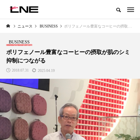
グローバルビューティ＆ヘルスケアビジネス誌
ニュース
BUSINESS
ポリフェノール豊富なコーヒーの摂取が肌のシミ抑制につながる
NEW POST
カテゴリー毎の最新記事
BUSINESS
LIFESTYLE
BUSINESS
ポリフェノール豊富なコーヒーの摂取が肌のシミ
抑制につながる
2018.07.31
2025.04.19
SNSの「加工顔」と美容医療｜AI
パーフェクト社の「AI美容」事
」
がもたらす可能性とこれから
例｜「死の谷」克服と酷暑を商
に変えるB2B SaaSモデル
2026.07.13
2026.08.04