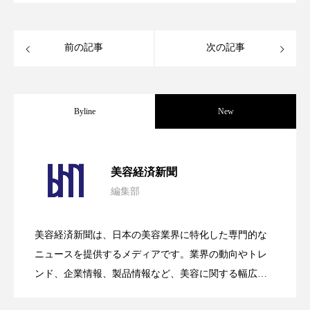
ヘッドスパ
ヘルスケア
ヘルスビューティー
ポジショニング
前の記事
次の記事
ボディケア
ホルモン
マーケティング
マネジメント
むくみ対策
むくみ改善
Byline
New
メンズスキンケア
メンタルケア
パーフェクト社の「AI美容」事例｜「死
2026.08.04
メンタルヘルス
ライフスタイル
美容経済新聞
編集部
リカバリー
リカバリーウェア
リサーチ
花王、化粧品事業で棚卸資産38%削減
2026.07.28
の谷」克服と酷暑を商機に変えるB2B
リナロール 効果
リラクゼーション
美容経済新聞は、日本の美容業界に特化した専門的な
【技術転用】ポーラの『顔画像解析AI』
2026.07.20
――AI需要予測で猛暑の欠品と過剰在庫
ニュースを提供するメディアです。業界の動向やトレ
SaaSモデル
リラックス効果
レチナール
レチノール
ンド、企業情報、製品情報など、美容に関する幅広い
テーマを取り上げています。 編集部では、美容業界の
ローカル
ロンジェビティ
下半身美容
が猛暑の建設現場に選ばれる理由
を防ぐDX戦略