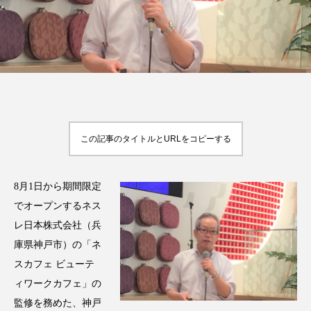
FEATURED
注目の企画
この記事のタイトルとURLをコピーする
TAG LIST
タグ一覧
8月1日から期間限定
AI
B2B
BeautyTech
ChatGPT
でオープンするネス
Gemini
Instagram
SaaS
SNS
レ日本株式会社（兵
庫県神戸市）の「ネ
TikTok
アスタキサンチン
スカフェ ビューテ
ィワークカフェ」の
アスレジャーコスメ
アレルギー
アロマ
監修を務めた、神戸