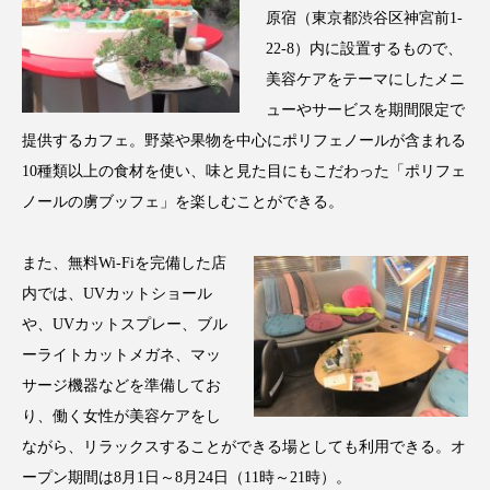
原宿（東京都渋谷区神宮前1-
スマートウォッチ
スマートパッチ
22-8）内に設置するもので、
美容ケアをテーマにしたメニ
スマートリング
セーフプレイス
セラミド
ューやサービスを期間限定で
提供するカフェ。野菜や果物を中心にポリフェノールが含まれる
セラミド保湿
セルフケア
10種類以上の食材を使い、味と見た目にもこだわった「ポリフェ
ソーシャルウェルネス
ソーシャルコマース
ノールの虜ブッフェ」を楽しむことができる。
タンパク質
ディープクレンジング
また、無料Wi-Fiを完備した店
内では、UVカットショール
デジタルデトックス
デトックス
や、UVカットスプレー、ブル
ドライヤー 温度 髪 ダメージ
ナイアシンアミド
ーライトカットメガネ、マッ
サージ機器などを準備してお
ナイトプロテイン
ナイトルーティン 金木犀
り、働く女性が美容ケアをし
ながら、リラックスすることができる場としても利用できる。オ
パーソナライズ
バーチャルメイク
ープン期間は8月1日～8月24日（11時～21時）。