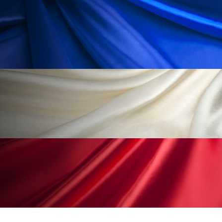
特殊メイク
猛暑
生物模倣
用語辞典
男性美容
画像解析
発酵
睡眠
睡眠 美容 金木犀
睡眠美容
秋
秋 冷え
筋膜
精油
素髪ケア やり方
紫外線対策
美容
美容テック
美容と政治
美容ビジネス
美容医療
美容業界
美的感覚
美肌習慣
美脚習慣
老化
肌ケア
肌トラブル
肌バリア
肌荒れ防止
脳
自律神経
花王
血行促進
過剰在庫
酷暑