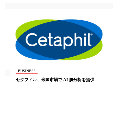
加工顔
労働環境
国内市場
国際市場
地政学リスク
外出控え
夜 スキンケア 香り
孤独
巡らせるケア
巡りケア
廃棄ロス
成分
技術経営
技術転用
抗酸化
抗酸化ケア
断食
新商品
日中関係
日焼け止め
時間制限食
BUSINESS
セタフィル、米国市場で AI 肌分析を提供
東洋医学
梅雨
棚卸資産
汗ケア
温活スキンケア
温活女子
温活習慣
為替相場
熱中症対策
物流問題