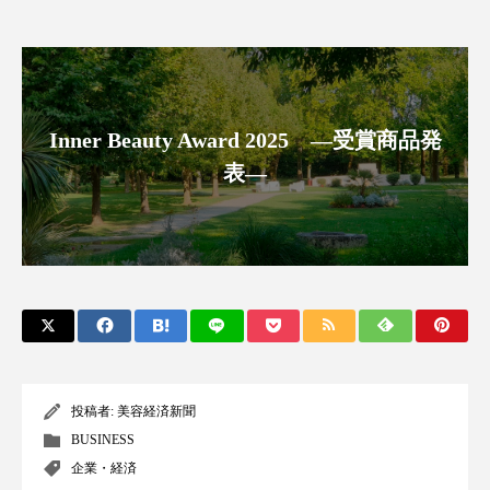
パーフェクト株式会社
バイオハッキング
バイオミメティクス
バイオミメティック
バクチオール
バリア機能
ハロウィ
Inner Beauty Award 2025 ―受賞商品発
表―
ハロウィン後スキンケア
ハロウィン翌日 肌リセット
ヒアルロン酸
ビタミンC誘導体
ファシア
ファスティング
フィトレチノール
プチ断食
ブルーオーシャン
フレグランス 冬
投稿者:
美容経済新聞
プロンプト
ヘアケア
ペアトリートメント
BUSINESS
企業・経済