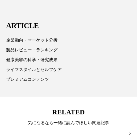
取材や情報収集、分析を行い、業界内外の最新情報を
主に美容業界関係者に向けて発信しています。私たち
乾燥 対策 冬 スキンケア
乾燥対策
は「キレイをふやす」を企業理念として信頼性の高い
ARTICLE
乾燥肌対策
他者との再接続
企業・経済
情報提供を通じて美容業界の発展に貢献すべく努力し
ています。
価格改定
保湿
保湿と香り
保湿成分
企業動向・マーケット分析
製品レビュー・ランキング
健康寿命
光老化
免疫 肌
健康美容の科学・研究成果
冬 UVケア
冬 美容 習慣
ライフスタイルとセルフケア
プレミアムコンテンツ
冬 髪 ツヤ 出す 方法
冬 髪 乾燥 改善 方法
冬スキンケア
冬の乾燥肌
冬の印象美
RELATED
冬の準備
冬美容
冷え対策
気になるなら一緒に読んでほしい関連記事
冷え性改善
加工アプリ
加工フィルター
