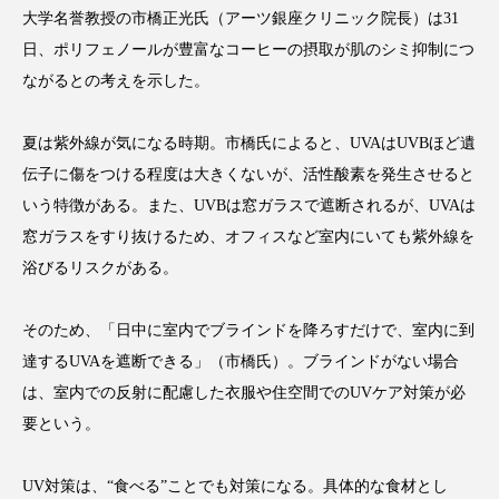
大学名誉教授の市橋正光氏（アーツ銀座クリニック院長）は31
アンチエイジング
アンチソリチュード
日、ポリフェノールが豊富なコーヒーの摂取が肌のシミ抑制につ
インタビュー
インナービューティー 冷え
ながるとの考えを示した。
インナービューティーアワード2025受賞商品
夏は紫外線が気になる時期。市橋氏によると、UVAはUVBほど遺
伝子に傷をつける程度は大きくないが、活性酸素を発生させると
ウェアラブルデバイス
ウェルネス
いう特徴がある。また、UVBは窓ガラスで遮断されるが、UVAは
ウェルビーイング
エイジングケア
窓ガラスをすり抜けるため、オフィスなど室内にいても紫外線を
浴びるリスクがある。
エクソソーム
オーガニック
オゾン
そのため、「日中に室内でブラインドを降ろすだけで、室内に到
カウンセラー
カウンセリング
達するUVAを遮断できる」（市橋氏）。ブラインドがない場合
は、室内での反射に配慮した衣服や住空間でのUVケア対策が必
カカイオイル
ガジェット
キーワード
要という。
クルエルティフリー
クレンジング
UV対策は、“食べる”ことでも対策になる。具体的な食材とし