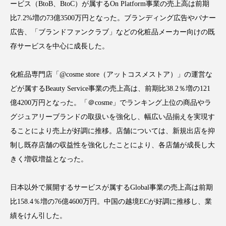
ービス（BtoB、BtoC）が属するOn Platform事業の売上高は前期
アンチエイジング
アンチソリチュード
比7.2%増の73億3500万円となった。ブランディング広告やバナー
広告、「ブランドファンクラブ」などの化粧品メーカー向けの既
インタビュー
インナービューティー 冷え
存サービスを中心に成長した。
インナービューティーアワード2025受賞商品
化粧品専門店「@cosme store（アットコスメストア）」の運営な
ウェアラブルデバイス
ウェルネス
どが属するBeauty Service事業の売上高は、前期比38.2％増の121
億4200万円となった。「＠cosme」でランキング上位の商品やラ
ウェルビーイング
エイジングケア
グジュアリーブランドの取扱いを強化し、幅広い品揃えを実現す
エクソソーム
オーガニック
オゾン
ることにより売上が好調に推移。店舗については、新規出店を抑
制し既存店舗の収益性を強化したことにより、各店舗が成長し大
カウンセラー
カウンセリング
きく増収増益となった。
カカイオイル
ガジェット
キーワード
日本以外で展開するサービスが属するGlobal事業の売上高は前期
比158.4％増の76億4600万円。中国の越境ECが好調に推移し、業
クルエルティフリー
クレンジング
績をけん引した。