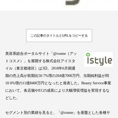
FEATURED
注目の企画
この記事のタイトルとURLをコピーする
美容系総合ポータルサイト「@cosme（アッ
TAG LIST
タグ一覧
トコスメ）」を展開する株式会社アイスタ
イル（東京都港区）は3日、2018年6月期通
AI
B2B
BeautyTech
ChatGPT
期の売上高が前期比50.7%増の284億7000万円、当期純利益が同
10.0%増の11億8400万円となったと発表した。Beauty Service事業
Gemini
Instagram
SaaS
SNS
において、各店舗やECの成⾧により大幅増収増益を実現するな
TikTok
アスタキサンチン
どした。
アスレジャーコスメ
アレルギー
アロマ
セグメント別の業績を見ると、「@cosme」を基盤とした各種サ