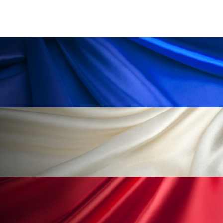
ローカル
ロンジェビティ
下半身美容
乾燥 対策 冬 スキンケア
乾燥対策
乾燥肌対策
他者との再接続
企業・経済
価格改定
保湿
保湿と香り
保湿成分
健康寿命
光老化
免疫 肌
冬 UVケア
冬 美容 習慣
冬 髪 ツヤ 出す 方法
冬 髪 乾燥 改善 方法
冬スキンケア
冬の乾燥肌
冬の印象美
冬の準備
冬美容
冷え対策