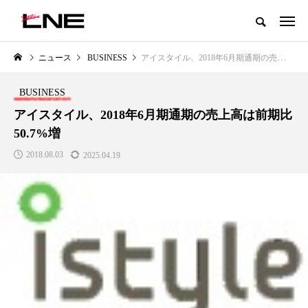
グローバルビューティ＆ヘルスケアビジネス誌
ニュース
BUSINESS
アイスタイル、2018年6月期通期の売上高は前期比50.7%増
NEW POST
カテゴリー毎の最新記事
BUSINESS
LIFESTYLE
BUSINESS
アイスタイル、2018年6月期通期の売上高は前期比
50.7%増
2018.08.03
2025.04.19
SNSの「加工顔」と美容医療｜AI
GWI調査から読み解く2030年の
」
がもたらす可能性とこれから
都市型スパ――身近なウェルネ
の次世代モデル
2026.07.13
2026.08.06