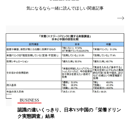
ペアトリートメント
ヘッドスパ
気になるなら一緒に読んでほしい関連記事
ヘルスケア
ヘルスビューティー

ポジショニング
ボディケア
ホルモン
マーケティング
マイクロスパ
マネジメント
むくみ対策
むくみ改善
メンズスキンケア
メンタルケア
メンタルヘルス
ライフスタイル
リカバリー
リカバリーウェア
リサーチ
BUSINESS
、日本VS中国の「栄養ドリン
卵乳魚OKのベジタリ
リナロール 効果
リラクゼーション
リラックス効果
レチナール
レチノール