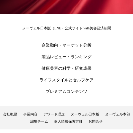
冷え性改善
加工アプリ
加工フィルター
加工顔
労働環境
国内市場
国際市場
ヌーヴェル日本版（LNE）公式サイト with美容経済新聞
地政学リスク
外出控え
夜 スキンケア 香り
企業動向・マーケット分析
孤独
巡らせるケア
巡りケア
差別化
製品レビュー・ランキング
廃棄ロス
成分
技術経営
技術転用
健康美容の科学・研究成果
抗酸化
抗酸化ケア
断食
新商品
ライフスタイルとセルフケア
日中関係
日焼け止め
時間制限食
プレミアムコンテンツ
東洋医学
梅雨
棚卸資産
汗ケア
会社概要
事業内容
アワード理念
ヌーヴェル日本版
ヌーヴェル本部
温活スキンケア
温活女子
温活習慣
編集チーム
個人情報保護方針
お問合せ