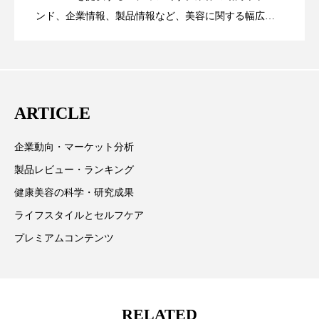
パーフェクト株式会社
バイオハッキング
ンド、企業情報、製品情報など、美容に関する幅広い
テーマを取り上げています。 編集部では、美容業界の
が猛暑の建設現場に選ばれる理由
を防ぐDX戦略
バイオミメティクス
バイオミメティック
取材や情報収集、分析を行い、業界内外の最新情報を
主に美容業界関係者に向けて発信しています。私たち
バクチオール
バリア機能
ハロウィ
は「キレイをふやす」を企業理念として信頼性の高い
ARTICLE
ハロウィン後スキンケア
情報提供を通じて美容業界の発展に貢献すべく努力し
ています。
企業動向・マーケット分析
ハロウィン翌日 肌リセット
ヒアルロン酸
製品レビュー・ランキング
ビジネスモデル
ビタミンC誘導体
ファシア
健康美容の科学・研究成果
ライフスタイルとセルフケア
ファスティング
フィトレチノール
プレミアムコンテンツ
プチ断食
ブルーオーシャン
フレグランス 冬
プロンプト
ヘアケア
RELATED