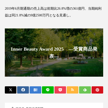
クローズアップ
ケーススタディ
2019年6月期通期の売上高は前期比26.8%増の361億円、当期純利
コグニティブヘルス
コスト削減
益は同21.8%減の9億2500万円となる見通し。
コネクテッド・ビューティ
コミュニケーション
コルチゾール
サステナビリティ
サステナブル美容
サプライチェーン
Inner Beauty Award 2025 ―受賞商品発
表―
サプリ
サロンクレンジング
サロン戦略
サロン経営
サロン連略
シャネル
スカルプ クレンジング 頻度
スカルプケア
スキンケア
スキンケア 習慣
スキンケアルーティン
ストレス
スパ