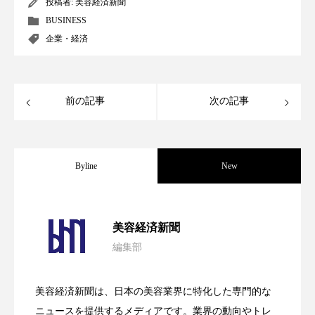
投稿者:
美容経済新聞
BUSINESS
スマートウォッチ
スマートパッチ
企業・経済
スマートリング
セーフプレイス
セラミド
セラミド保湿
セルフケア
前の記事
次の記事
ソーシャルウェルネス
ソーシャルコマース
タンパク質
ディープクレンジング
Byline
New
デジタルデトックス
デトックス
パーフェクト社の「AI美容」事例｜「死
2026.08.04
ドライヤー 温度 髪 ダメージ
ナイアシンアミド
美容経済新聞
編集部
花王、化粧品事業で棚卸資産38%削減
ナイトプロテイン
ナイトルーティン 金木犀
2026.07.28
の谷」克服と酷暑を商機に変えるB2B
美容経済新聞は、日本の美容業界に特化した専門的な
パーソナライズ
バーチャルメイク
【技術転用】ポーラの『顔画像解析AI』
2026.07.20
――AI需要予測で猛暑の欠品と過剰在庫
ニュースを提供するメディアです。業界の動向やトレ
SaaSモデル