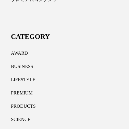
ディカルクリニック｜本郷
レチノール代替成分と
長：内科と循環器専門医の知
オールやレチナールなど
り拓く、再生医療と統合医
果と活用法
CATEGORY
たな価値
2026.07.30
.04.28
AWARD
BUSINESS
LIFESTYLE
PREMIUM
PRODUCTS
SCIENCE