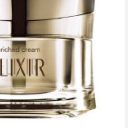
｜AI
GWI調査から読み解く2030年の都
青山メ
ら
市型スパ――身近なウェルネスの
玲 院
次世代モデル
見が切
療の新
2026.08.06
2026
FEATURED
注目の企画