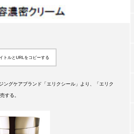
TAG LIST
タグ一覧
イトルとURLをコピーする
ChatGPT
Gemini
Instagram
SaaS
SN
ジャーコスメ
アレルギー
アロマ
アンチエイジン
ジングケアブランド「エリクシール」より、「エリク
発売する。
ューティー 冷え
インナービューティーアワード2025受賞商品
ング
エイジングケア
エクソソーム
オーガニック
ング
カカイオイル
ガジェット
キーワード