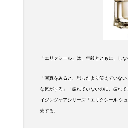
クレンジング
クローズア
コネクテッド・ビューティ
サプライチェーン
サプリ
スカルプ クレンジング 頻度
「エリクシール」は、年齢とともに、しな
ストレス
スパ
ス
セラミド保湿
セルフケア
「写真をみると、思ったより笑えていない
ディープクレンジング
デ
な気がする」「疲れていないのに、疲れて
イジングケアシリーズ「エリクシール シ
ナイトプロテイン
ナイト
売する。
バイオハッキング
バイオ