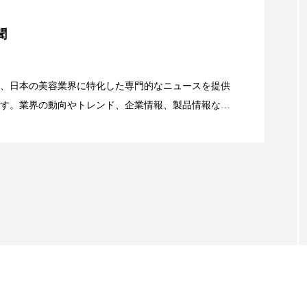
 香り 効果
需要予測
頭皮 保湿 ミスト おすすめ
美容」事例｜「死の谷」克服と酷暑を商機に変えるB2B
聞
香料
香水 レイヤリング
香水の持続
高市
資産38%削減――AI需要予測で猛暑の欠品と過剰在庫
リア機能 とは
、日本の美容業界に特化した専門的なニュースを提供
す。業界の動向やトレンド、企業情報、製品情報な
顔画像解析AI』が猛暑の建設現場に選ばれる理由
る幅広いテーマを取り上げています。 編集部では、美
情報収集、分析を行い、業界内外の最新情報を主に美
向けて発信しています。私たちは「キレイをふやす」
て信頼性の高い情報提供を通じて美容業界の発展に貢
ています。