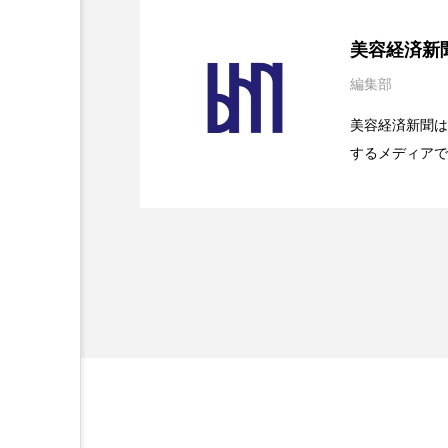
金木犀 スキンケア
金木犀
2026.08.04
パーフェクト社の「AI
美容経済新
香りケア
香りの重ね使い
編集部
2026.07.28
花王、化粧品事業で棚卸
SaaSモデル
髪 静電気 冬 対策
髪のバ
美容経済新聞は
するメディアで
2026.07.20
【技術転用】ポーラの『
を防ぐDX戦略
ど、美容に関す
容業界の取材や
容業界関係者に
を企業理念とし
献すべく努力し