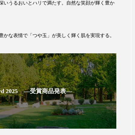
ハロウィン翌日 肌リセット
ヒアルロン酸
ビジネスモデ
深いうるおいとハリで満たす。自然な笑顔が輝く豊か
フィトレチノール
プチ断食
ブルーオーシャン
ペアトリートメント
ヘッドスパ
ヘルスケア
ヘ
豊かな表情で「つや玉」が美しく輝く肌を実現する。
ア
ホルモン
マーケティング
マイクロスパ
メンズスキンケア
メンタルケア
メンタルヘルス
ェア
リサーチ
リナロール 効果
リラクゼーション
ローカル
ロンジェビティ
下半身美容
乾燥 
 Award 2025 ―受賞商品発表―
他者との再接続
企業・経済
価格改定
保湿
免疫 肌
冬 UVケア
冬 美容 習慣
冬 髪 ツヤ 出す 
冬の印象美
冬の準備
冬美容
冷え対策