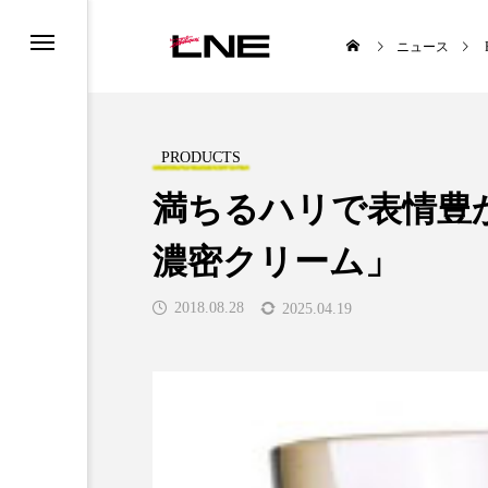
ニュース
PRODUCTS
満ちるハリで表情豊
濃密クリーム」
UCTS
LIFESTYLE
2018.08.28
2025.04.19
