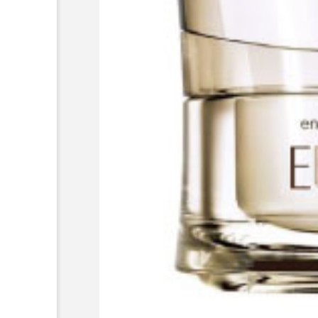
超が「ながら美容」を実
SNSの「加工顔」と美容医療
を有効に使いたい」が9
がもたらす可能性とこれか
2026.07.13
9