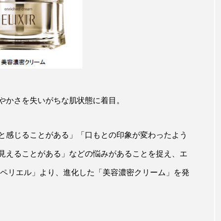
ップ
ケーススタディ
コグニティブヘルス
コスト
コミュニケーション
コルチゾール
サステナビリティ
サロンクレンジング
サロン戦略
サロン経営
スカルプケア
スキンケア
スキンケア 習慣
ス
やかさを失いがちな肌状態に着目。
マートウォッチ
スマートパッチ
スマートリング
セ
ソーシャルウェルネス
ソーシャルコマース
タン
と感じることがある」「口もとの印象が変わったよう
ジタルデトックス
デトックス
ドライヤー 温度 髪 ダメー
見えることがある」などの悩みがあることを捉え、エ
ュペリエル」より、進化した「美容濃密クリーム」を発
ルーティン 金木犀
パーソナライズ
バーチャルメイク
ミメティクス
バイオミメティック
バクチオール