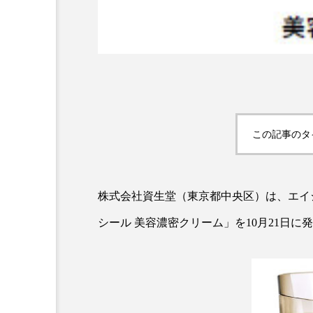
この記事のタ
AI
B2B
BeautyTech
アスタキサンチン
アスレ
株式会社資生堂（東京都中央区）は、エイ
シール 美容濃密クリーム」を10月21日に
インタビュー
インナービ
ウェルネス
ウェルビーイ
カウンセラー
カウンセリ