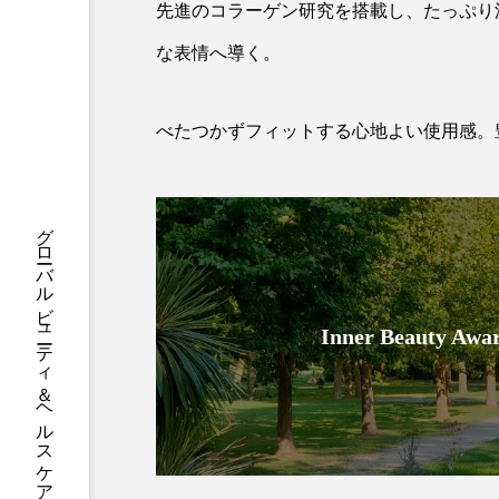
ハロウィン後スキンケア
先進のコラーゲン研究を搭載し、たっぷり
な表情へ導く。
ファシア
ファスティング
プロンプト
ヘアケア
べたつかずフィットする心地よい使用感。
ポジショニング
ボディケ
むくみ対策
むくみ改善
グローバルビューティ＆ヘルスケアビジネス誌
リカバリー
リカバリーウ
レチナール
レチノール
Inner Beauty
乾燥対策
乾燥肌対策
健康寿命
光老化
冬スキンケア
冬の乾燥肌