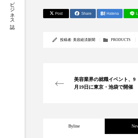
加工アプリ
加工フィルタ
Post
Share
Hatena
L
外出控え
夜 スキンケア 
投稿者:
美容経済新聞
PRODUCTS
技術経営
技術転用
時間制限食
東洋医学
為替相場
熱中症対策
美容業界の就職イベント、9
画像解析
発酵
睡
月19日に東京・池袋で開催
素髪ケア やり方
紫外線
美容業界
美的感覚
Byline
Ne
肌荒れ防止
脳
自