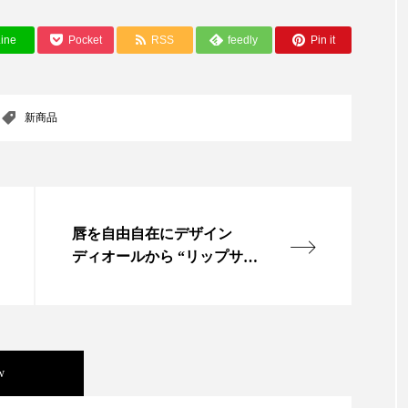
ー
加工顔
労働環境
国内市場
国際市場
ine
Pocket
RSS
feedly
Pin it
香り
孤独
巡らせるケア
巡りケア
差別化
新商品
抗酸化
抗酸化ケア
断食
新商品
日中関係
梅雨
棚卸資産
汗ケア
温活スキンケア
物流問題
特殊メイク
猛暑
生物模倣
用
唇を自由自在にデザイン
眠
睡眠 美容 金木犀
睡眠美容
秋
秋 冷え
ディオールから “リップサイ
ンペン”登場
対策
美容
美容テック
美容と政治
美容ビジ
美肌習慣
美脚習慣
老化
肌ケア
肌トラブ
w
律神経
花王
血行促進
過剰在庫
都市型美容