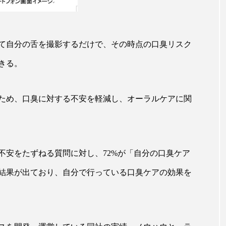
 香り 効果
需要予測
頭皮 保湿 ミスト おすすめ
香料
香水 レイヤリング
香水の持続
高市
て自分の舌を撮影するだけで、その時点の口臭リスク
リア機能 とは
きる。
ため、口臭に対する不安を軽減し、オーラルケアに関
不安をたずねる質問に対し、72%が「自分の口臭ケア
結果が出ており、自分で行っている口臭ケアの効果を