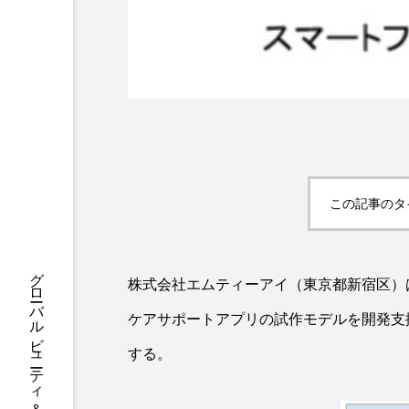
ハロウィン後スキンケア
ファシア
ファスティング
プロンプト
ヘアケア
ポジショニング
ボディケ
むくみ対策
むくみ改善
この記事のタ
リカバリー
リカバリーウ
レチナール
レチノール
株式会社エムティーアイ（東京都新宿区）
乾燥対策
乾燥肌対策
ケアサポートアプリの試作モデルを開発支
健康寿命
光老化
する。
冬スキンケア
冬の乾燥肌