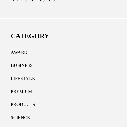
ディカルクリニック｜本郷
レチノール代替成分と
長：内科と循環器専門医の知
オールやレチナールなど
り拓く、再生医療と統合医
果と活用法
CATEGORY
たな価値
2026.07.30
.04.28
AWARD
BUSINESS
LIFESTYLE
PREMIUM
PRODUCTS
SCIENCE