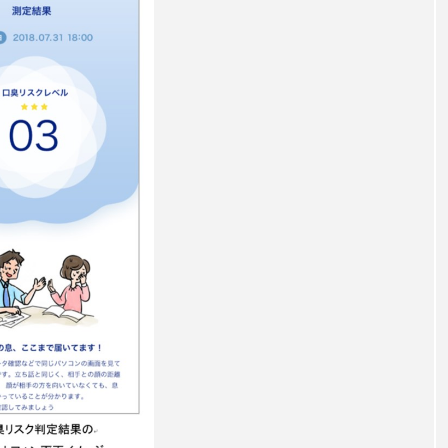
ー
加工顔
労働環境
国内市場
国際市場
香り
孤独
巡らせるケア
巡りケア
差別化
抗酸化
抗酸化ケア
断食
新商品
日中関係
梅雨
棚卸資産
汗ケア
温活スキンケア
物流問題
特殊メイク
猛暑
生物模倣
用
眠
睡眠 美容 金木犀
睡眠美容
秋
秋 冷え
対策
美容
美容テック
美容と政治
美容ビジ
美肌習慣
美脚習慣
老化
肌ケア
肌トラブ
律神経
花王
血行促進
過剰在庫
都市型美容