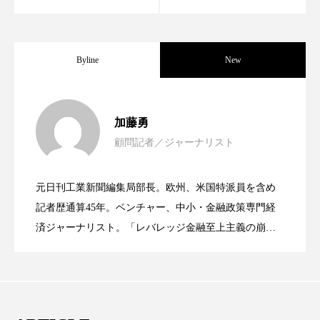
ペアトリートメント
ヘッドスパ
ヘルスケア
ヘルスビューティー
Byline
New
ポジショニング
ボディケア
ホルモン
マーケティング
マイクロスパ
女性経営者連載１１・ミック・ケミスト
2021.11.30
加藤勇
マネジメント
むくみ対策
むくみ改善
顧問記者／ジャーナリスト
女性経営者連載１１・ミック・ケミスト
2021.11.26
リー（下） ～営業と技術が一体となっ
メンズスキンケア
メンタルケア
元日刊工業新聞編集局部長。欧州、米国特派員を含め
女性経営者連載１１・ミック・ケミスト
2021.11.26
リー （下） ～営業と技術が一体とな
メンタルヘルス
ライフスタイル
記者歴通算45年。ベンチャー、中小・金融政策専門経
てOEM受注～
済ジャーナリスト。「レバレッジ金融至上主義の崩
リカバリー
リカバリーウェア
リサーチ
壊」など著述多数。本誌では主に、経済部門、企業取
リー（上） ～研究所で自前化粧品を開
ってOEM受注～
材を担当。
リナロール 効果
リラクゼーション
発、クリーム人気商品に～
リラックス効果
レチナール
レチノール