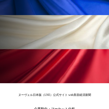
為替相場
熱中症対策
物流問題
特殊メイク
猛暑
生物模倣
用語辞典
男性美容
画像解析
発酵
睡眠
睡眠 美容 金木犀
睡眠美容
秋
秋 冷え
筋膜
精油
素髪ケア やり方
紫外線対策
美容
美容テック
美容と政治
美容ビジネス
美容医療
美容業界
美的感覚
美肌習慣
美脚習慣
老化
肌ケア
肌トラブル
ヌーヴェル日本版（LNE）公式サイト with美容経済新聞
肌バリア
肌荒れ防止
脳
自律神経
企業動向・マーケット分析