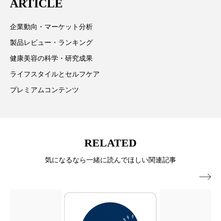
ARTICLE
ローカル
ロンジェビティ
下半身美容
企業動向・マーケット分析
乾燥 対策 冬 スキンケア
乾燥対策
製品レビュー・ランキング
健康美容の科学・研究成果
乾燥肌対策
他者との再接続
企業・経済
ライフスタイルとセルフケア
価格改定
保湿
保湿と香り
保湿成分
プレミアムコンテンツ
健康寿命
光老化
免疫 肌
冬 UVケア
冬 美容 習慣
RELATED
冬 髪 ツヤ 出す 方法
冬 髪 乾燥 改善 方法
気になるなら一緒に読んでほしい関連記事

冬スキンケア
冬の乾燥肌
冬の印象美
冬の準備
冬美容
冷え対策