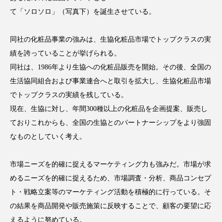
クローズアップ
ケーススタディ
て「ソロソロ」（写真下）を誕生させている。
コグニティブヘルス
コスト削減
同社の化粧品事業の強みは、生協化粧品市場でトップクラスの実
コネクテッド・ビューティ
コミュニケーション
績を誇っていることが挙げられる。
同社は、1986年より生協への化粧品販売を開始。その後、全国の
コルチゾール
サステナビリティ
生活協同組合および事業連合へと取引を拡大し、生協化粧品市場
でトップクラスの実績を残している。
サステナブル美容
サプライチェーン
現在、生協に対し、年間300種以上の化粧品を企画提案、販売し
サプリ
サロンクレンジング
サロン戦略
ておりこれからも、全国の生協とのパートナーシップをより強固
なものとしていく考え。
サロン経営
サロン連略
シャネル
市場ニーズを的確に捉えるマーケティング力も強みだ。市場が求
スカルプ クレンジング 頻度
スカルプケア
めるニーズを的確に捉えるため、市場調査・分析、商品コンセプ
スキンケア
スキンケア 習慣
ト・戦略立案等のマーケティング活動を積極的に行っている。そ
の結果を商品開発や販売施策に反映することで、顧客の要望に応
スキンケアルーティン
ストレス
スパ
えるように努めている。