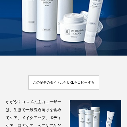
FEATURED
注目の企画
TAG LIST
タグ一覧
AI
B2B
BeautyTech
ChatGPT
この記事のタイトルとURLをコピーする
Gemini
Instagram
SaaS
SNS
かがやくコスメの主力ユーザー
TikTok
アスタキサンチン
は、生協で一般流通向けを含め
てケア、メイクアップ、ボディ
アスレジャーコスメ
アレルギー
アロマ
ケア、口腔ケア、ヘアケアなど