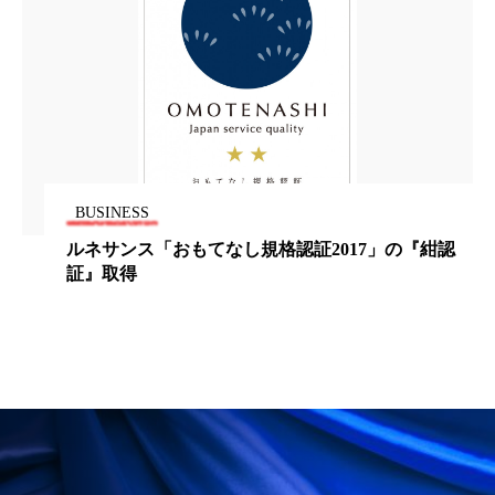
冷え性改善
加工アプリ
加工フィルター
加工顔
労働環境
国内市場
国際市場
地政学リスク
外出控え
夜 スキンケア 香り
孤独
巡らせるケア
巡りケア
差別化
BUSINESS
廃棄ロス
成分
技術経営
技術転用
独ヘンケル、包装材のリサイクル性向上のためのソ
フトを共有へ
抗酸化
抗酸化ケア
断食
新商品
日中関係
日焼け止め
時間制限食
東洋医学
梅雨
棚卸資産
汗ケア
温活スキンケア
温活女子
温活習慣