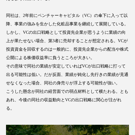
スマートウォッチ
スマートパッチ
同社は、2年前にベンチャーキャピタル（VC）の傘下に入って以
降、事業の強みを生かした化粧品事業を継続して展開している。
スマートリング
セーフプレイス
セラミド
しかし、VCの出口戦略として投資先企業が思うように業績の向
セラミド保湿
セルフケア
上が果たせない場合、第3者に売却することが想定される。VCが
投資資金を回収するのは一般的に、投資先企業からの配当や株式
ソーシャルウェルネス
ソーシャルコマース
公開による株価収益率に負うところが大きい。
その意味で同社の業績が安定していればVCが出口戦略に打って
タンパク質
ディープクレンジング
出る可能性は低い。だが反面、業績が鈍化し先行きの業績が見通
デジタルデトックス
デトックス
せなくなった場合、同社の身売りが浮上する可能性が強い。
こうした懸念が同社の経営面での弱点材料として横たわる。とも
ドライヤー 温度 髪 ダメージ
ナイアシンアミド
あれ、今後の同社の収益動向とVCの出口戦略に関心が注がれ
る。
ナイトプロテイン
ナイトルーティン 金木犀
パーソナライズ
バーチャルメイク