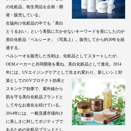
アンチエイジング
アンチソリチュード
の化粧品、衛生用品を企画・開
発・販売している。
インタビュー
インナービューティー 冷え
生協向け化粧品の中でも「美白
とうるおい」という美肌に欠かせないキーワードを形にしたのが
インナービューティーアワード2025受賞商品
美白化粧品「ベルシーオ」（写真上）。販売してから約30年を経
ウェアラブルデバイス
ウェルネス
過する。
ベルシーオを販売した当初は、化粧品としてスタートしたが、
ウェルビーイング
エイジングケア
OEMメーカーと共同開発を重ね、美白化粧品として進化。2014
年には、UVエイジングケアとして生
まれ変わり、新しいシミ対
エクソソーム
オーガニック
オゾン
策としてのUVプロテクト効果と
スキンケア効果で、紫外線から
カウンセラー
カウンセリング
肌を守る美白化粧品ブランドと
カカイオイル
ガジェット
キーワード
して今なお進化を続けている。
2014年には、一般流通市場向け
クルエルティフリー
クレンジング
に美しさに対してポジティブで
あるための化粧品ブランドとし