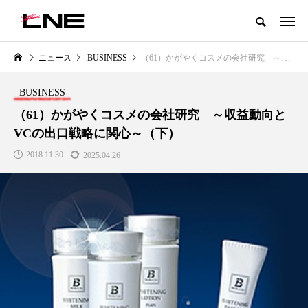
グローバルビューティ＆ヘルスケアビジネス誌
ニュース
BUSINESS
（61）かがやくコスメの会社研究 ～収益動向とVCの出口戦略に関心～（下）
NEW POST
カテゴリー毎の最新記事
BUSINESS
LIFESTYLE
BUSINESS
（61）かがやくコスメの会社研究 ～収益動向と
VCの出口戦略に関心～（下）
2018.11.30
2025.04.26
SNSの「加工顔」と美容医療｜AI
GWI調査から読み解く2030年の
」
がもたらす可能性とこれから
都市型スパ――身近なウェルネ
の次世代モデル
2026.07.13
2026.08.06