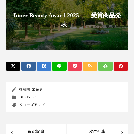
パーフェクト株式会社
バイオハッキング
Inner Beauty Award 2025 ―受賞商品発
バイオミメティクス
バイオミメティック
表―
バクチオール
バリア機能
ハロウィ
ハロウィン後スキンケア
ハロウィン翌日 肌リセット
ヒアルロン酸
ビジネスモデル
ビタミンC誘導体
ファシア
投稿者:
加藤勇
ファスティング
フィトレチノール
BUSINESS
クローズアップ
プチ断食
ブルーオーシャン
フレグランス 冬
プロンプト
ヘアケア
前の記事
次の記事