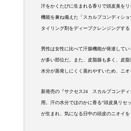
クレンジング
クローズア
汗をかくたびに生まれる香りで頭皮臭をリ
機能を兼ね備えた「スカルプコンディショ
コネクテッド・ビューティ
タイリング剤をディープクレンジングする
サプライチェーン
サプリ
スカルプ クレンジング 頻度
男性は女性に比べて汗腺機能が発達してい
が多い部位だ。また、皮脂腺も多く、皮脂量
ストレス
スパ
ス
水分が蒸発しにくく蒸れやすいため、ニオ
セラミド保湿
セルフケア
ディープクレンジング
デ
新発売の『サクセス24 スカルプコンディ
用。汗の水分でほのかに香る“頭皮臭リセ
ナイトプロテイン
ナイト
が生まれ、気になる日中の頭皮のニオイを
バイオハッキング
バイオ