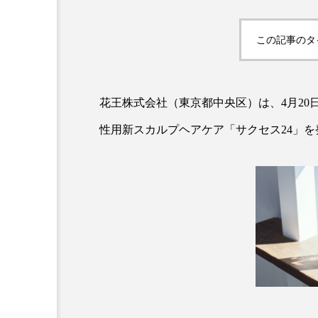
この記事のタ
花王株式会社（東京都中央区）は、4月2
性用新スカルプヘアケア「サクセス24」を
AI
B2B
BeautyTech
アスタキサンチン
アスレ
インタビュー
インナービ
ウェルネス
ウェルビーイ
カウンセラー
カウンセリ