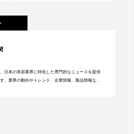
 香り 効果
需要予測
頭皮 保湿 ミスト おすすめ
香料
香水 レイヤリング
香水の持続
高市
w
リア機能 とは
美容」事例｜「死の谷」克服と酷暑を商機に変えるB2B
聞
資産38%削減――AI需要予測で猛暑の欠品と過剰在庫
、日本の美容業界に特化した専門的なニュースを提供
す。業界の動向やトレンド、企業情報、製品情報な
顔画像解析AI』が猛暑の建設現場に選ばれる理由
る幅広いテーマを取り上げています。 編集部では、美
情報収集、分析を行い、業界内外の最新情報を主に美
向けて発信しています。私たちは「キレイをふやす」
て信頼性の高い情報提供を通じて美容業界の発展に貢
ています。