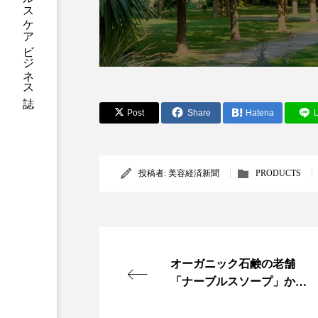
加工アプリ
加工フィルタ
外出控え
夜 スキンケア 
技術経営
技術転用
Post
Share
Hatena
L
時間制限食
東洋医学
為替相場
熱中症対策
投稿者:
美容経済新聞
PRODUCTS
画像解析
発酵
睡
素髪ケア やり方
紫外線
美容業界
美的感覚
オーガニック石鹸の老舗
「ナーブルスソープ」から
肌荒れ防止
脳
自
ダマスクローズ