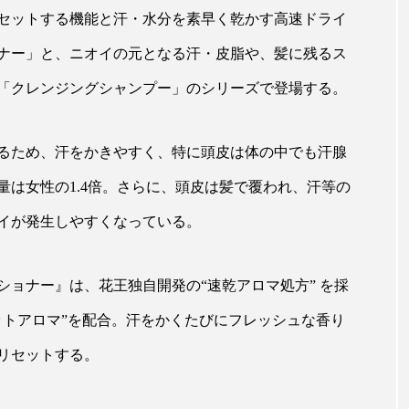
ップ
ケーススタディ
コグニティブヘルス
コスト
セットする機能と汗・水分を素早く乾かす高速ドライ
ナー」と、ニオイの元となる汗・皮脂や、髪に残るス
コミュニケーション
コルチゾール
サステナビリティ
「クレンジングシャンプー」のシリーズで登場する。
サロンクレンジング
サロン戦略
サロン経営
スカルプケア
スキンケア
スキンケア 習慣
ス
るため、汗をかきやすく、特に頭皮は体の中でも汗腺
は女性の1.4倍。さらに、頭皮は髪で覆われ、汗等の
マートウォッチ
スマートパッチ
スマートリング
セ
イが発生しやすくなっている。
ソーシャルウェルネス
ソーシャルコマース
タン
ジタルデトックス
デトックス
ドライヤー 温度 髪 ダメー
ショナー』は、花王独自開発の“速乾アロマ処方” を採
ットアロマ”を配合。汗をかくたびにフレッシュな香り
ルーティン 金木犀
パーソナライズ
バーチャルメイク
リセットする。
ミメティクス
バイオミメティック
バクチオール