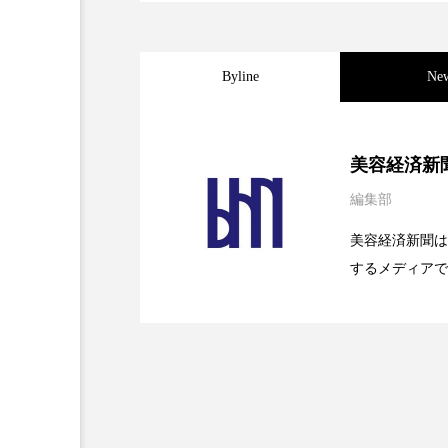
金木犀 スキンケア
金木犀
香りケア
香りの重ね使い
Byline
Ne
髪 静電気 冬 対策
髪のバ
2026.08.04
パーフェクト社の「AI
美容経済新
編集部
2026.07.28
花王、化粧品事業で棚卸
SaaSモデル
美容経済新聞は
するメディアで
2026.07.20
【技術転用】ポーラの『
を防ぐDX戦略
ど、美容に関す
容業界の取材や
容業界関係者に
を企業理念とし
献すべく努力し