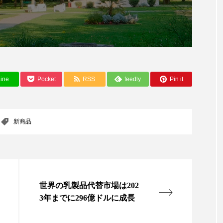
ー
加工顔
労働環境
国内市場
国際市場
香り
孤独
巡らせるケア
巡りケア
差別化
抗酸化
抗酸化ケア
断食
新商品
日中関係
ine
Pocket
RSS
feedly
Pin it
梅雨
棚卸資産
汗ケア
温活スキンケア
物流問題
特殊メイク
猛暑
生物模倣
用
新商品
眠
睡眠 美容 金木犀
睡眠美容
秋
秋 冷え
対策
美容
美容テック
美容と政治
美容ビジ
美肌習慣
美脚習慣
老化
肌ケア
肌トラブ
世界の乳製品代替市場は202
3年までに296億ドルに成長
律神経
花王
血行促進
過剰在庫
都市型美容