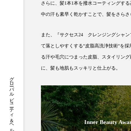
ハロウィン後スキンケア
さらに、髪1本1本を撥水コーティングす
中の汗も素早く乾かすことで、髪をさらさ
ファシア
ファスティング
プロンプト
ヘアケア
また、『サクセス24 クレンジングシャ
ポジショニング
ボディケ
て落としやすくする“皮脂高洗浄技術“を
る汗や毛穴につまった皮脂、スタイリング
むくみ対策
むくみ改善
に、髪も地肌もスッキリと仕上がる。
リカバリー
リカバリーウ
グローバルビューティ＆ヘルスケアビジネス誌
レチナール
レチノール
乾燥対策
乾燥肌対策
健康寿命
光老化
Inner Beauty
冬スキンケア
冬の乾燥肌