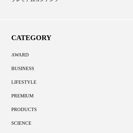
ディカルクリニック｜本郷
レチノール代替成分と
長：内科と循環器専門医の知
オールやレチナールなど
り拓く、再生医療と統合医
果と活用法
CATEGORY
たな価値
2026.07.30
.04.28
AWARD
BUSINESS
LIFESTYLE
PREMIUM
PRODUCTS
SCIENCE