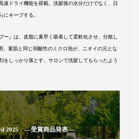
ハロウィン翌日 肌リセット
ヒアルロン酸
ビジネスモデ
る高速ドライ機能を搭載。洗髪後の水分だけでなく、日
らにキープする。
フィトレチノール
プチ断食
ブルーオーシャン
ペアトリートメント
ヘッドスパ
ヘルスケア
ヘ
ンプー』は、皮脂に素早く吸着して柔軟化させ、分散し
ア
ホルモン
マーケティング
マイクロスパ
採用。素肌と同じ弱酸性のミクロ泡が、ニオイの元とな
剤をしっかり落とす。サロンで洗髪してもらったよう
メンズスキンケア
メンタルケア
メンタルヘルス
ェア
リサーチ
リナロール 効果
リラクゼーション
ローカル
ロンジェビティ
下半身美容
乾燥 
他者との再接続
企業・経済
価格改定
保湿
免疫 肌
冬 UVケア
冬 美容 習慣
冬 髪 ツヤ 出す 
 Award 2025 ―受賞商品発表―
冬の印象美
冬の準備
冬美容
冷え対策