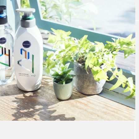
｜AI
GWI調査から読み解く2030年の都
青山メ
ら
市型スパ――身近なウェルネスの
玲 院
次世代モデル
見が切
療の新
2026.08.06
2026
FEATURED
注目の企画