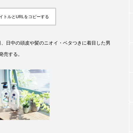
イトルとURLをコピーする
TAG LIST
タグ一覧
0日、日中の頭皮や髪のニオイ・ベタつきに着目した男
発売する。
ChatGPT
Gemini
Instagram
SaaS
SN
ジャーコスメ
アレルギー
アロマ
アンチエイジン
ューティー 冷え
インナービューティーアワード2025受賞商品
ング
エイジングケア
エクソソーム
オーガニック
ング
カカイオイル
ガジェット
キーワード