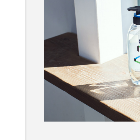
超が「ながら美容」を実
SNSの「加工顔」と美容医療
を有効に使いたい」が9
がもたらす可能性とこれか
2026.07.13
9