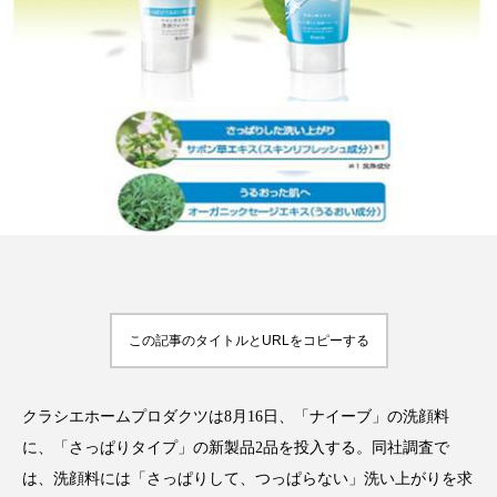
FEATURED
注目の企画
TAG LIST
タグ一覧
AI
B2B
BeautyTech
ChatGPT
この記事のタイトルとURLをコピーする
Gemini
Instagram
SaaS
SNS
TikTok
アスタキサンチン
クラシエホームプロダクツは8月16日、「ナイーブ」の洗顔料
に、「さっぱりタイプ」の新製品2品を投入する。同社調査で
アスレジャーコスメ
アレルギー
アロマ
は、洗顔料には「さっぱりして、つっぱらない」洗い上がりを求