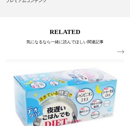
ペアトリートメント
ヘッドスパ
プレミアムコンテンツ
ヘルスケア
ヘルスビューティー
ポジショニング
ボディケア
ホルモン
RELATED
気になるなら一緒に読んでほしい関連記事
マーケティング
マイクロスパ

マネジメント
むくみ対策
むくみ改善
メンズスキンケア
メンタルケア
メンタルヘルス
ライフスタイル
リカバリー
リカバリーウェア
リサーチ
リナロール 効果
リラクゼーション
リラックス効果
レチナール
レチノール