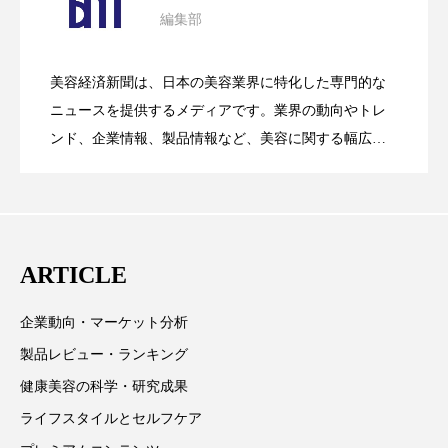
パーフェクト株式会社
バイオハッキング
編集部
花王、化粧品事業で棚卸資産38%削減
2026.07.28
の谷」克服と酷暑を商機に変えるB2B
バイオミメティクス
バイオミメティック
美容経済新聞は、日本の美容業界に特化した専門的な
【技術転用】ポーラの『顔画像解析AI』
2026.07.20
――AI需要予測で猛暑の欠品と過剰在庫
ニュースを提供するメディアです。業界の動向やトレ
SaaSモデル
バクチオール
バリア機能
ハロウィ
ンド、企業情報、製品情報など、美容に関する幅広い
ハロウィン後スキンケア
テーマを取り上げています。 編集部では、美容業界の
が猛暑の建設現場に選ばれる理由
を防ぐDX戦略
取材や情報収集、分析を行い、業界内外の最新情報を
ハロウィン翌日 肌リセット
ヒアルロン酸
主に美容業界関係者に向けて発信しています。私たち
は「キレイをふやす」を企業理念として信頼性の高い
ビジネスモデル
ビタミンC誘導体
ファシア
ARTICLE
情報提供を通じて美容業界の発展に貢献すべく努力し
ファスティング
フィトレチノール
ています。
企業動向・マーケット分析
プチ断食
ブルーオーシャン
製品レビュー・ランキング
健康美容の科学・研究成果
フレグランス 冬
プロンプト
ヘアケア
ライフスタイルとセルフケア