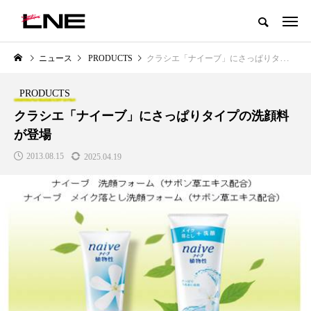
グローバルビューティ＆ヘルスケアビジネス誌
ニュース
PRODUCTS
クラシエ「ナイーブ」にさっぱりタイプの洗顔料が登場
NEW POST
カテゴリー毎の最新記事
PRODUCTS
LIFESTYLE
BUSINESS
クラシエ「ナイーブ」にさっぱりタイプの洗顔料
が登場
2013.08.15
2025.04.19
SNSの「加工顔」と美容医療｜AI
GWI調査から読み解く2030年の
」
がもたらす可能性とこれから
都市型スパ――身近なウェルネ
の次世代モデル
2026.07.13
2026.08.06