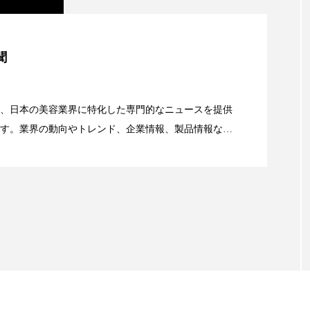
ハロウィン翌日 肌リセット
ヒアルロン酸
ビジネスモデ
フィトレチノール
プチ断食
ブルーオーシャン
美容」事例｜「死の谷」克服と酷暑を商機に変えるB2B
聞
ペアトリートメント
ヘッドスパ
ヘルスケア
ヘ
資産38%削減――AI需要予測で猛暑の欠品と過剰在庫
ア
ホルモン
マーケティング
マイクロスパ
、日本の美容業界に特化した専門的なニュースを提供
す。業界の動向やトレンド、企業情報、製品情報な
メンズスキンケア
メンタルケア
メンタルヘルス
顔画像解析AI』が猛暑の建設現場に選ばれる理由
る幅広いテーマを取り上げています。 編集部では、美
ェア
リサーチ
リナロール 効果
リラクゼーション
情報収集、分析を行い、業界内外の最新情報を主に美
向けて発信しています。私たちは「キレイをふやす」
ローカル
ロンジェビティ
下半身美容
乾燥 
て信頼性の高い情報提供を通じて美容業界の発展に貢
ています。
他者との再接続
企業・経済
価格改定
保湿
免疫 肌
冬 UVケア
冬 美容 習慣
冬 髪 ツヤ 出す 
冬の印象美
冬の準備
冬美容
冷え対策