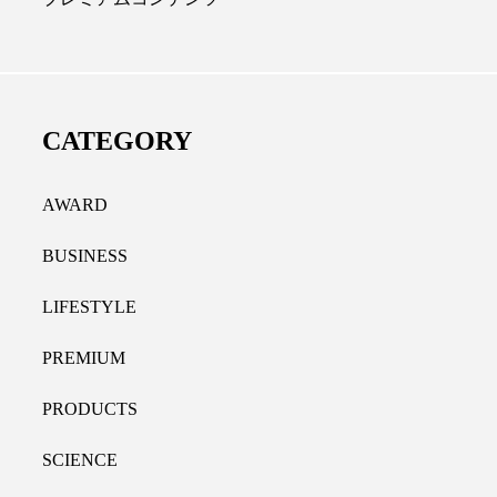
ディカルクリニック｜本郷
レチノール代替成分と
長：内科と循環器専門医の知
オールやレチナールなど
り拓く、再生医療と統合医
果と活用法
CATEGORY
たな価値
2026.07.30
.04.28
AWARD
BUSINESS
LIFESTYLE
PREMIUM
PRODUCTS
SCIENCE