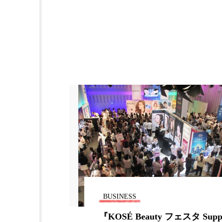
加工アプリ
加工フィルタ
外出控え
夜 スキンケア 
技術経営
技術転用
時間制限食
東洋医学
為替相場
熱中症対策
画像解析
発酵
睡
素髪ケア やり方
紫外線
美容業界
美的感覚
BUSINESS
肌荒れ防止
脳
自
ンドは地域に
『KOSÉ Beauty フェスタ Suppo