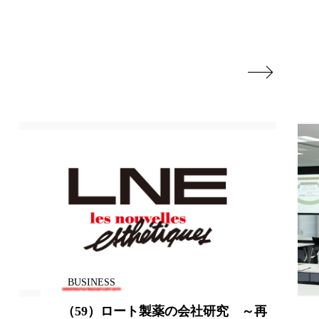
地政学リスク
廃棄ロス
成分

日焼け止め
温活女子
温活習慣
語辞典
男性美容
筋膜
精油
ネス
美容医療
ル
肌バリア
BUSINESS
ウェルネス
酷暑
（59）ロート製薬の会社研究 ～再