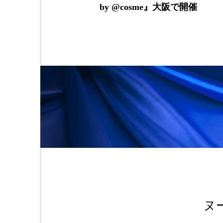
by @cosme』大阪で開催
金木犀 スキンケア
金木犀
香りケア
香りの重ね使い
髪 静電気 冬 対策
髪のバ
ヌ