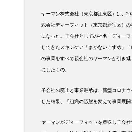
ヤーマン株式会社（東京都江東区）は、202
超が「ながら美容」を実
SNSの「加工顔」と美容医療
式会社ディーフィット（東京都新宿区）の
を有効に使いたい」が9
がもたらす可能性とこれか
2026.07.13
になった。子会社としての社名「ディーフ
9
してきたスキンケア「まかないこすめ」「M
の事業をすべて親会社のヤーマンが引き継
にしたもの。
子会社の廃止と事業継承は、新型コロナウ
した結果、「組織の形態を変えて事業展開
ヤーマンがディーフィットを買収し子会社化