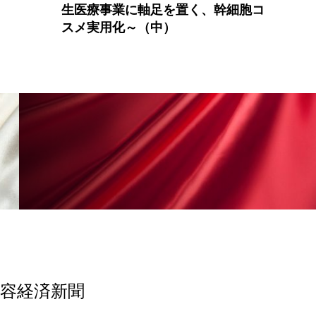
生医療事業に軸足を置く、幹細胞コ
香り
香り メンタルケア
スメ実用化～（中）
政権
高齢社会
美容経済新聞