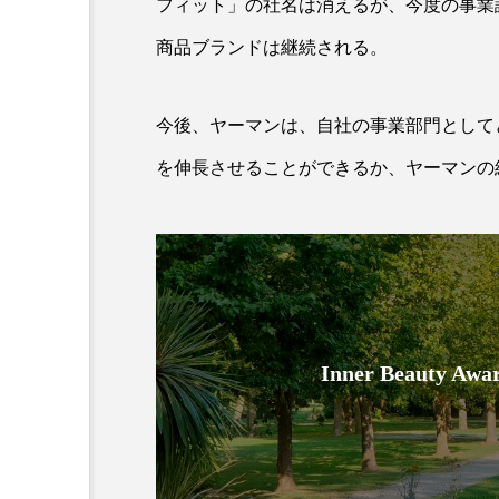
フィット」の社名は消えるが、今度の事業譲
商品ブランドは継続される。
今後、ヤーマンは、自社の事業部門として
を伸長させることができるか、ヤーマンの
AI
B2B
BeautyTech
アスタキサンチン
アスレ
インタビュー
インナービ
Inner Beauty
ウェルネス
ウェルビーイ
カウンセラー
カウンセリ