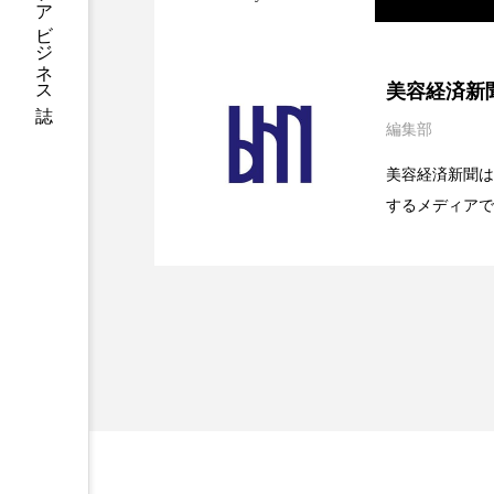
ハロウィン後スキンケア
ファシア
ファスティング
2026.08.04
パーフェクト社の「AI
美容経済新
プロンプト
ヘアケア
編集部
2026.07.28
花王、化粧品事業で棚卸
SaaSモデル
ポジショニング
ボディケ
美容経済新聞は
するメディアで
むくみ対策
むくみ改善
2026.07.20
【技術転用】ポーラの『
を防ぐDX戦略
ど、美容に関す
リカバリー
リカバリーウ
容業界の取材や
容業界関係者に
レチナール
レチノール
を企業理念とし
献すべく努力し
乾燥対策
乾燥肌対策
健康寿命
光老化
冬スキンケア
冬の乾燥肌