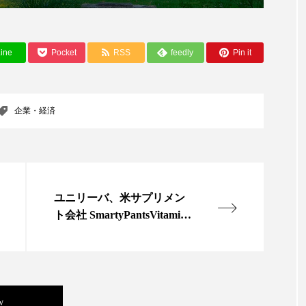
ップ
ケーススタディ
コグニティブヘルス
コスト
コミュニケーション
コルチゾール
サステナビリティ
ine
Pocket
RSS
feedly
Pin it
サロンクレンジング
サロン戦略
サロン経営
スカルプケア
スキンケア
スキンケア 習慣
ス
企業・経済
マートウォッチ
スマートパッチ
スマートリング
セ
ソーシャルウェルネス
ソーシャルコマース
タン
ユニリーバ、米サプリメン
ジタルデトックス
デトックス
ドライヤー 温度 髪 ダメー
ト会社 SmartyPantsVitamins
買収
ルーティン 金木犀
パーソナライズ
バーチャルメイク
ミメティクス
バイオミメティック
バクチオール
w