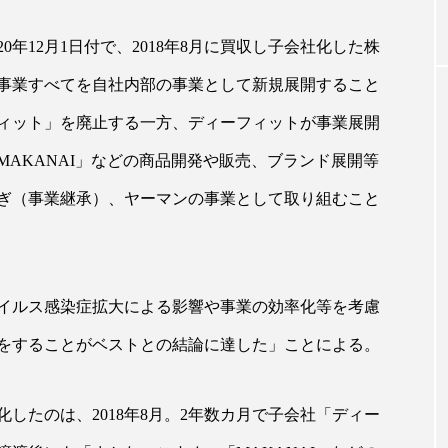
0年12月1日付で、2018年8月に買収し子会社化した株
｜AI
GWI調査から読み解く2030年の都
青山メ
事業すべてを自社内部の事業として新規展開すること
ら
市型スパ――身近なウェルネスの
玲 院
次世代モデル
見が切
ィット」を廃止する一方、ディーフィットが事業展開
療の新
2026.08.06
2026
AKANAI」などの商品開発や販売、ブランド展開等
ぎ（事業継承）、ヤーマンの事業として取り組むこと
FEATURED
イルス感染症拡大による影響や事業の効率化等を考慮
注目の企画
をすることがベストとの結論に達した」ことによる。
したのは、2018年8月。2年数カ月で子会社「ディー