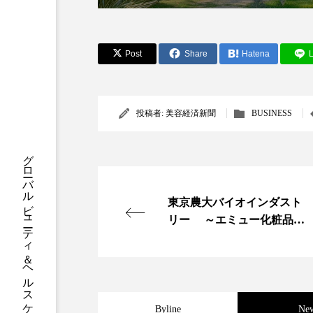
クレンジング
クローズア
コネクテッド・ビューティ
Post
Share
Hatena
L
サプライチェーン
サプリ
スカルプ クレンジング 頻度
投稿者:
美容経済新聞
BUSINESS
ストレス
スパ
ス
グローバルビューティ＆ヘルスケアビジネス誌
セラミド保湿
セルフケア
東京農大バイオインダスト
ディープクレンジング
デ
リー ～エミュー化粧品を
開発・販売～
ナイトプロテイン
ナイト
バイオハッキング
バイオ
Byline
Ne