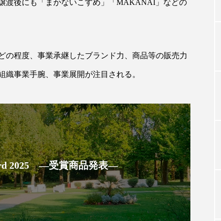
渡後にも「まかないこすめ」「MAKANAI」などの
TAG LIST
どの程度、事業承継したブランド力、商品等の販売力
タグ一覧
組織事業手腕、事業展開が注目される。
ChatGPT
Gemini
Instagram
SaaS
SN
ジャーコスメ
アレルギー
アロマ
アンチエイジン
ューティー 冷え
インナービューティーアワード2025受賞商品
 Award 2025 ―受賞商品発表―
ング
エイジングケア
エクソソーム
オーガニック
ング
カカイオイル
ガジェット
キーワード