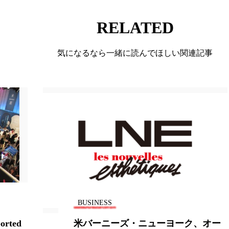
ー
加工顔
労働環境
国内市場
国際市場
RELATED
香り
孤独
巡らせるケア
巡りケア
差別化
気になるなら一緒に読んでほしい関連記事
抗酸化
抗酸化ケア
断食
新商品
日中関係
梅雨
棚卸資産
汗ケア
温活スキンケア
物流問題
特殊メイク
猛暑
生物模倣
用
眠
睡眠 美容 金木犀
睡眠美容
秋
秋 冷え
対策
美容
美容テック
美容と政治
美容ビジ
美肌習慣
美脚習慣
老化
肌ケア
肌トラブ
BUSINESS
律神経
花王
血行促進
過剰在庫
都市型美容
rted
米バーニーズ・ニューヨーク、オー