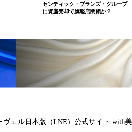
センティック・ブランズ・グループ
 香り 効果
需要予測
頭皮 保湿 ミスト おすすめ
に資産売却で旗艦店閉鎖か？
香料
香水 レイヤリング
香水の持続
高市
リア機能 とは
ーヴェル日本版（LNE）公式サイト with