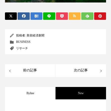
パーフェクト株式会社
バイオハッキング
バイオミメティクス
バイオミメティック
バクチオール
バリア機能
ハロウィ
投稿者:
美容経済新聞
ハロウィン後スキンケア
BUSINESS
リサーチ
ハロウィン翌日 肌リセット
ヒアルロン酸
ビジネスモデル
ビタミンC誘導体
ファシア
前の記事
次の記事
ファスティング
フィトレチノール
プチ断食
ブルーオーシャン
Byline
New
フレグランス 冬
プロンプト
ヘアケア
パーフェクト社の「AI美容」事例｜「死
2026.08.04