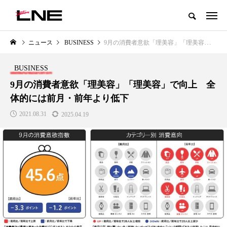
グローバルビューティ＆ヘルスケアビジネス誌
ニュース
BUSINESS
9月の消費者意欲「理美容」「理美容」で向上 全体的には前月・前年より低下
NEW POST
カテゴリー毎の最新記事
BUSINESS
LIFESTYLE
BUSINESS
9月の消費者意欲「理美容」「理美容」で向上 全
体的には前月・前年より低下
2021.08.31
2025.04.19
SNSの「加工顔」と美容医療｜AI
GWI調査から読み解く2030年の
」
がもたらす可能性とこれから
都市型スパ――身近なウェルネ
の次世代モデル
2026.07.13
2026.08.06