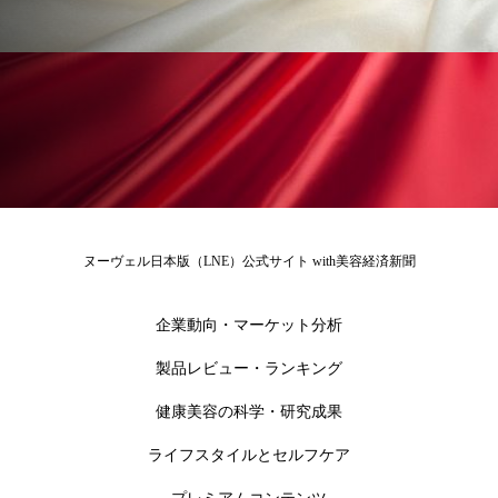
為替相場
熱中症対策
物流問題
特殊メイク
猛暑
生物模倣
用語辞典
男性美容
画像解析
発酵
睡眠
睡眠 美容 金木犀
睡眠美容
秋
秋 冷え
筋膜
精油
素髪ケア やり方
ヌーヴェル日本版（LNE）公式サイト with美容経済新聞
紫外線対策
美容
美容テック
美容と政治
美容ビジネス
美容医療
企業動向・マーケット分析
製品レビュー・ランキング
美容業界
美的感覚
美肌習慣
健康美容の科学・研究成果
美脚習慣
老化
肌ケア
肌トラブル
ライフスタイルとセルフケア
肌バリア
肌荒れ防止
脳
自律神経