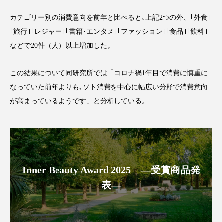
スマートウォッチ
スマートパッチ
カテゴリー別の消費意向を前年と比べると､上記2つの外、｢外食｣
｢旅行｣｢レジャー｣｢書籍･エンタメ｣｢ファッション｣｢食品｣｢飲料｣
スマートリング
セーフプレイス
セラミド
などで20件（人）以上増加した。
セラミド保湿
セルフケア
この結果について同研究所では「コロナ禍1年目で消費に慎重に
なっていた前年よりも､ソト消費を中心に幅広い分野で消費意向
ソーシャルウェルネス
ソーシャルコマース
が高まっているようです」と分析している。
タンパク質
ディープクレンジング
デジタルデトックス
デトックス
ドライヤー 温度 髪 ダメージ
ナイアシンアミド
Inner Beauty Award 2025 ―受賞商品発
ナイトプロテイン
ナイトルーティン 金木犀
表―
パーソナライズ
バーチャルメイク