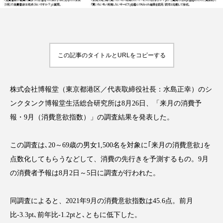
FEATURED
注目の企画
この記事のタイトルとURLをコピーする
株式会社博報堂（東京都港区／代表取締役社長：水島正幸）のシ
TAG LIST
ンクタンク博報堂生活総合研究所は8月26日、「来月の消費予
タグ一覧
報・9月（消費意欲指数）」の調査結果を発表した。
AI
B2B
BeautyTech
ChatGPT
この調査は､20～69歳の男女1,500名を対象に｢来月の消費意欲｣を
点数化してもらうなどして、消費の先行きを予測するもの。9月
Gemini
Instagram
SaaS
SNS
の消費者予報は8月2日～5日に調査が行われた。
TikTok
アスタキサンチン
同調査によると、2021年9月の消費意欲指数は45.6点。前月
アスレジャーコスメ
アレルギー
アロマ
比-3.3pt､前年比-1.2ptと､ともに低下した。