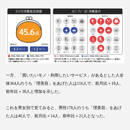
アンチエイジング
アンチソリチュード
インタビュー
インナービューティー 冷え
インナービューティーアワード2025受賞商品
ウェアラブルデバイス
ウェルネス
ウェルビーイング
エイジングケア
エクソソーム
オーガニック
オゾン
一方、「買いたいモノ・利用したいサービス」があるとした人全
体364人のうち「理美容」をあげた人は116人で、前月比＋18人、
カウンセラー
カウンセリング
前年比＋38人と増加を示した。
カカイオイル
ガジェット
キーワード
これを男女別で見てみると、男性178人のうち「理美容」をあげ
た人は40人で、前月比＋14人、前年比＋21人となった。
クルエルティフリー
クレンジング