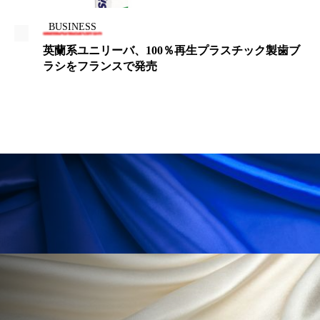
冷え性改善
加工アプリ
加工フィルター
BUSINESS
加工顔
労働環境
国内市場
国際市場
100％再生プラスチック製歯ブ
脳刺激活動は認知機能
売
地政学リスク
外出控え
夜 スキンケア 香り
孤独
巡らせるケア
巡りケア
差別化
廃棄ロス
成分
技術経営
技術転用
抗酸化
抗酸化ケア
断食
新商品
日中関係
日焼け止め
時間制限食
東洋医学
梅雨
棚卸資産
汗ケア
温活スキンケア
温活女子
温活習慣