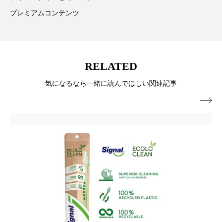
プレミアムコンテンツ
ローカル
ロンジェビティ
下半身美容
乾燥 対策 冬 スキンケア
乾燥対策
RELATED
乾燥肌対策
他者との再接続
企業・経済
気になるなら一緒に読んでほしい関連記事
価格改定
保湿
保湿と香り
保湿成分

健康寿命
光老化
免疫 肌
冬 UVケア
冬 美容 習慣
冬 髪 ツヤ 出す 方法
冬 髪 乾燥 改善 方法
冬スキンケア
冬の乾燥肌
冬の印象美
冬の準備
冬美容
冷え対策