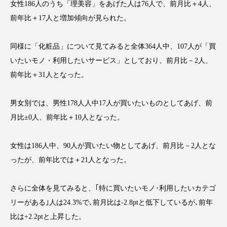
クローズアップ
ケーススタディ
女性186人のうち「理美容」をあげた人は76人で、前月比＋4人、
前年比＋17人と増加傾向が見られた。
コグニティブヘルス
コスト削減
同様に「化粧品」について見てみると全体364人中、107人が「買
コネクテッド・ビューティ
コミュニケーション
いたいモノ・利用したいサービス」としており、前月比－2人、
コルチゾール
サステナビリティ
前年比＋31人となった。
サステナブル美容
サプライチェーン
男女別では、男性178人人中17人が買いたいものとしてあげ、前
月比±0人、前年比＋10人となった。
サプリ
サロンクレンジング
サロン戦略
女性は186人中、90人が買いたい物としてあげ、前月比－2人とな
サロン経営
サロン連略
シャネル
ったが、前年比では＋21人となった。
スカルプ クレンジング 頻度
スカルプケア
さらに全体を見てみると、｢特に買いたいモノ･利用したいカテゴ
スキンケア
スキンケア 習慣
リーがある｣人は24.3%で､前月比は-2.8ptと低下しているが､前年
比は+2.2ptと上昇した。
スキンケアルーティン
ストレス
スパ