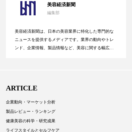
ペアトリートメント
ヘッドスパ
美容経済新聞
編集部
ヘルスケア
ヘルスビューティー
花王、化粧品事業で棚卸資産38%削減
2026.07.28
の谷」克服と酷暑を商機に変えるB2B
ポジショニング
ボディケア
ホルモン
美容経済新聞は、日本の美容業界に特化した専門的な
【技術転用】ポーラの『顔画像解析AI』
2026.07.20
――AI需要予測で猛暑の欠品と過剰在庫
ニュースを提供するメディアです。業界の動向やトレ
SaaSモデル
マーケティング
マイクロスパ
ンド、企業情報、製品情報など、美容に関する幅広い
テーマを取り上げています。 編集部では、美容業界の
マネジメント
むくみ対策
むくみ改善
が猛暑の建設現場に選ばれる理由
を防ぐDX戦略
取材や情報収集、分析を行い、業界内外の最新情報を
メンズスキンケア
メンタルケア
主に美容業界関係者に向けて発信しています。私たち
は「キレイをふやす」を企業理念として信頼性の高い
メンタルヘルス
ライフスタイル
ARTICLE
情報提供を通じて美容業界の発展に貢献すべく努力し
ています。
リカバリー
リカバリーウェア
リサーチ
企業動向・マーケット分析
製品レビュー・ランキング
リナロール 効果
リラクゼーション
健康美容の科学・研究成果
リラックス効果
レチナール
レチノール
ライフスタイルとセルフケア