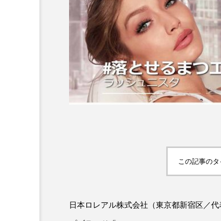
超が「ながら美容」を実
SNSの「加工顔」と美容医療
を有効に使いたい」が9
がもたらす可能性とこれか
2026.07.13
9
この記事のタ
日本ロレアル株式会社（東京都新宿区／代