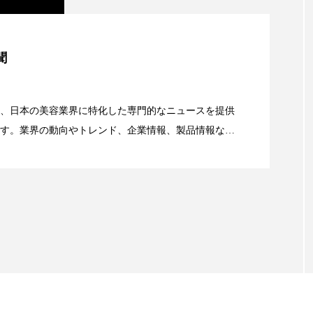
 香り 効果
需要予測
頭皮 保湿 ミスト おすすめ
美容」事例｜「死の谷」克服と酷暑を商機に変えるB2B
香料
香水 レイヤリング
香水の持続
高市
聞
リア機能 とは
資産38%削減――AI需要予測で猛暑の欠品と過剰在庫
、日本の美容業界に特化した専門的なニュースを提供
す。業界の動向やトレンド、企業情報、製品情報な
顔画像解析AI』が猛暑の建設現場に選ばれる理由
る幅広いテーマを取り上げています。 編集部では、美
情報収集、分析を行い、業界内外の最新情報を主に美
向けて発信しています。私たちは「キレイをふやす」
て信頼性の高い情報提供を通じて美容業界の発展に貢
ています。