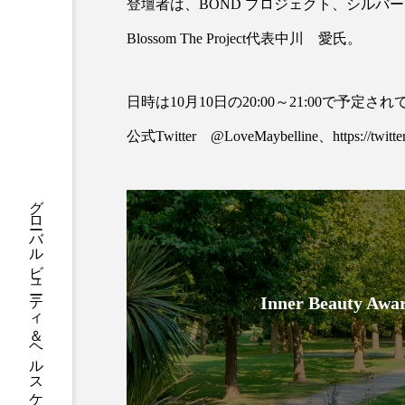
ハロウィン後スキンケア
登壇者は、BOND プロジェクト、シルバ
Blossom The Project代表中川 愛氏。
ファシア
ファスティング
プロンプト
ヘアケア
日時は10月10日の20:00～21:00で
ポジショニング
ボディケ
公式Twitter @LoveMaybelline、
https://twit
むくみ対策
むくみ改善
グローバルビューティ＆ヘルスケアビジネス誌
リカバリー
リカバリーウ
レチナール
レチノール
Inner Beauty
乾燥対策
乾燥肌対策
健康寿命
光老化
冬スキンケア
冬の乾燥肌