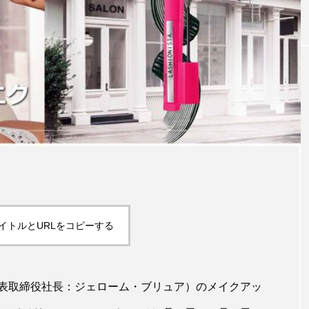
｜AI
GWI調査から読み解く2030年の都
青山メ
ら
市型スパ――身近なウェルネスの
玲 院
次世代モデル
見が切
療の新
2026.08.06
2026
FEATURED
イトルとURLをコピーする
注目の企画
表取締役社長：ジェローム・ブリュア）のメイクアッ