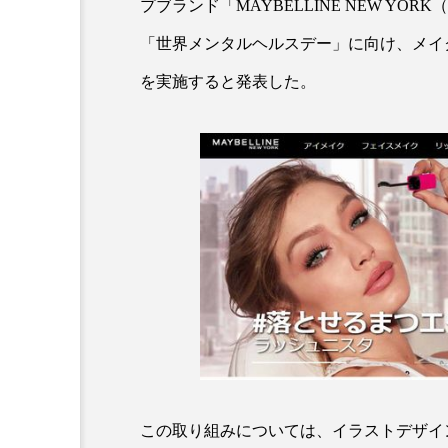
プブランド「MAYBELLINE NEW YOR
「世界メンタルヘルスデー」に向け、メイ
を実施すると発表した。
AI
B2B
BeautyTech
アスタキサンチン
アスレ
インタビュー
インナービ
ウェルネス
ウェルビーイ
カウンセラー
カウンセリ
この取り組みについては、イラストデザイ