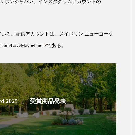
ハロウィン翌日 肌リセット
ヒアルロン酸
ビジネスモデ
ーリボンジャパン、インスタグラムアカウントの
フィトレチノール
プチ断食
ブルーオーシャン
ペアトリートメント
ヘッドスパ
ヘルスケア
ヘ
予定されている。配信アカウントは、メイベリン ニューヨーク
ア
ホルモン
マーケティング
マイクロスパ
ter.com/LoveMaybelline
である。
メンズスキンケア
メンタルケア
メンタルヘルス
ェア
リサーチ
リナロール 効果
リラクゼーション
ローカル
ロンジェビティ
下半身美容
乾燥 
 Award 2025 ―受賞商品発表―
他者との再接続
企業・経済
価格改定
保湿
免疫 肌
冬 UVケア
冬 美容 習慣
冬 髪 ツヤ 出す 
冬の印象美
冬の準備
冬美容
冷え対策