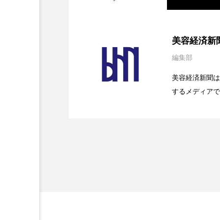
金木犀 スキンケア
金木犀
2026.08.04
パーフェクト社の「AI
香りケア
香りの重ね使い
美容経済新
髪 静電気 冬 対策
髪のバ
編集部
2026.07.28
花王、化粧品事業で棚卸
SaaSモデル
美容経済新聞は
するメディアで
2026.07.20
【技術転用】ポーラの『
を防ぐDX戦略
ど、美容に関す
容業界の取材や
容業界関係者に
を企業理念とし
献すべく努力し