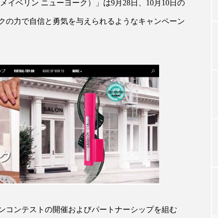
K（メイベリン ニューヨーク）」は9月28日、10月10日の
クの力で自信と勇気を与えられるようなキャンペーン
TAG LIST
タグ一覧
ChatGPT
Gemini
Instagram
SaaS
SN
ジャーコスメ
アレルギー
アロマ
アンチエイジン
ューティー 冷え
インナービューティーアワード2025受賞商品
ング
エイジングケア
エクソソーム
オーガニック
ング
カカイオイル
ガジェット
キーワード
ンコンテストの開催およびパートナーシップを組む