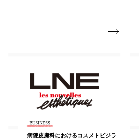

BUSINESS
ビジラ
市販コーヒーの34%でカビ毒汚染