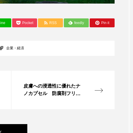
ー
加工顔
労働環境
国内市場
国際市場
ine
Pocket
RSS
feedly
Pin it
香り
孤独
巡らせるケア
巡りケア
差別化
抗酸化
抗酸化ケア
断食
新商品
日中関係
企業・経済
梅雨
棚卸資産
汗ケア
温活スキンケア
物流問題
特殊メイク
猛暑
生物模倣
用
眠
睡眠 美容 金木犀
睡眠美容
秋
秋 冷え
皮膚への浸透性に優れたナ
ノカプセル 防腐剤フリー
対策
美容
美容テック
美容と政治
美容ビジ
での開発に成功
美肌習慣
美脚習慣
老化
肌ケア
肌トラブ
律神経
花王
血行促進
過剰在庫
都市型美容
w