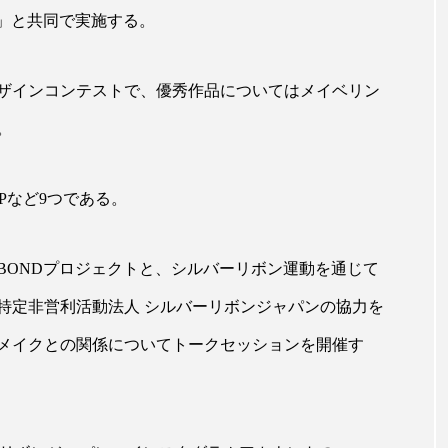
ップ
ケーススタディ
コグニティブヘルス
コスト
ト」と共同で実施する。
コミュニケーション
コルチゾール
サステナビリティ
ザインコンテストで、優秀作品についてはメイベリン
サロンクレンジング
サロン戦略
サロン経営
。
スカルプケア
スキンケア
スキンケア 習慣
ス
UPなど9つである。
マートウォッチ
スマートパッチ
スマートリング
セ
ソーシャルウェルネス
ソーシャルコマース
タン
BONDプロジェクトと、シルバーリボン運動を通じて
特定非営利活動法人 シルバーリボンジャパンの協力を
ジタルデトックス
デトックス
ドライヤー 温度 髪 ダメー
メイクとの関係についてトークセッションを開催す
ルーティン 金木犀
パーソナライズ
バーチャルメイク
ミメティクス
バイオミメティック
バクチオール