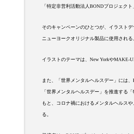
クレンジング
クローズア
「特定非営利活動法人BONDプロジェク
コネクテッド・ビューティ
そのキャンペーンのひとつが、イラストデ
サプライチェーン
サプリ
ニューヨークオリジナル製品に使用される
スカルプ クレンジング 頻度
イラストのテーマは、New YorkやMAKE-
ストレス
スパ
ス
セラミド保湿
セルフケア
また、「世界メンタルヘルスデー」には、
「世界メンタルヘルスデー」を推進する「
ディープクレンジング
デ
もと、コロナ禍におけるメンタルヘルスや
ナイトプロテイン
ナイト
る。
バイオハッキング
バイオ