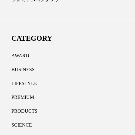
ディカルクリニック｜本郷
レチノール代替成分と
長：内科と循環器専門医の知
オールやレチナールなど
り拓く、再生医療と統合医
果と活用法
CATEGORY
たな価値
2026.07.30
.04.28
AWARD
BUSINESS
LIFESTYLE
PREMIUM
PRODUCTS
SCIENCE