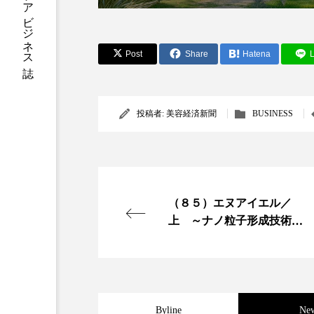
加工アプリ
加工フィルタ
Post
Share
Hatena
L
外出控え
夜 スキンケア 
技術経営
技術転用
投稿者:
美容経済新聞
BUSINESS
時間制限食
東洋医学
為替相場
熱中症対策
画像解析
発酵
睡
（８５）エヌアイエル／
上 ～ナノ粒子形成技術、N
素髪ケア やり方
紫外線
EDOプロに認定～
美容業界
美的感覚
肌荒れ防止
脳
自
Byline
Ne