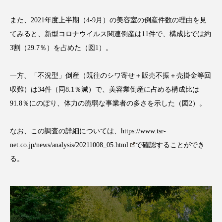
スマートウォッチ
スマートパッチ
また、2021年度上半期（4-9月）の美容室の倒産件数の理由を見
てみると、新型コロナウイルス関連倒産は11件で、構成比では約
スマートリング
セーフプレイス
セラミド
3割（29.7％）を占めた（図1）。
セラミド保湿
セルフケア
一方、「不況型」倒産（既往のシワ寄せ＋販売不振＋売掛金等回
ソーシャルウェルネス
ソーシャルコマース
収難）は34件（同8.1％減）で、美容業倒産に占める構成比は
91.8％にのぼり、体力の脆弱な事業者の多さを示した（図2）。
タンパク質
ディープクレンジング
なお、この調査の詳細については、
https://www.tsr-
デジタルデトックス
デトックス
net.co.jp/news/analysis/20211008_05.html
で確認することができ
る。
ドライヤー 温度 髪 ダメージ
ナイアシンアミド
ナイトプロテイン
ナイトルーティン 金木犀
パーソナライズ
バーチャルメイク