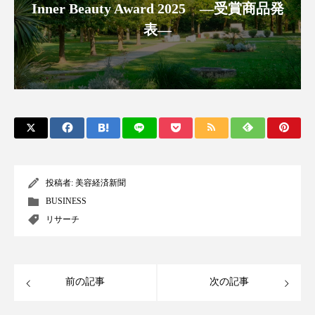
Inner Beauty Award 2025 ―受賞商品発
パーフェクト株式会社
バイオハッキング
表―
バイオミメティクス
バイオミメティック
バクチオール
バリア機能
ハロウィ
ハロウィン後スキンケア
ハロウィン翌日 肌リセット
ヒアルロン酸
ビジネスモデル
ビタミンC誘導体
ファシア
投稿者:
美容経済新聞
BUSINESS
ファスティング
フィトレチノール
リサーチ
プチ断食
ブルーオーシャン
前の記事
次の記事
フレグランス 冬
プロンプト
ヘアケア