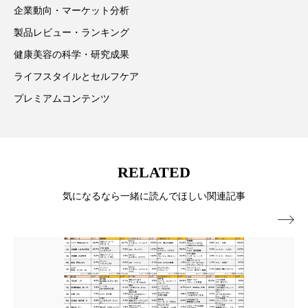
企業動向・マーケット分析
ローカル
ロンジェビティ
下半身美容
製品レビュー・ランキング
健康美容の科学・研究成果
乾燥 対策 冬 スキンケア
乾燥対策
ライフスタイルとセルフケア
乾燥肌対策
他者との再接続
企業・経済
プレミアムコンテンツ
価格改定
保湿
保湿と香り
保湿成分
健康寿命
光老化
免疫 肌
RELATED
冬 UVケア
冬 美容 習慣
気になるなら一緒に読んでほしい関連記事
冬 髪 ツヤ 出す 方法
冬 髪 乾燥 改善 方法

冬スキンケア
冬の乾燥肌
冬の印象美
冬の準備
冬美容
冷え対策