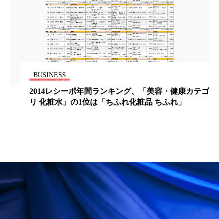
冷え性改善
加工アプリ
加工フィルター
加工顔
労働環境
国内市場
国際市場
地政学リスク
外出控え
夜 スキンケア 香り
BUSINESS
孤独
巡らせるケア
巡りケア
差別化
2014レシーポ年間ランキング、「美容・健康カテゴ
リ 化粧水」の1位は「ちふれ化粧品 ちふれ」
廃棄ロス
成分
技術経営
技術転用
抗酸化
抗酸化ケア
断食
新商品
日中関係
日焼け止め
時間制限食
東洋医学
梅雨
棚卸資産
汗ケア
温活スキンケア
温活女子
温活習慣