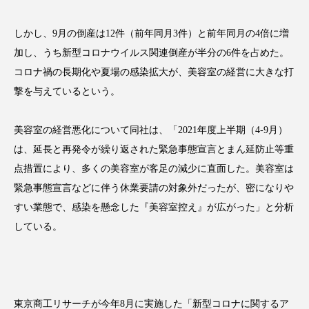
アンチエイジング
アンチソリチュード
しかし、9月の倒産は12件（前年同月3件）と前年同月の4倍に増
インタビュー
インナービューティー 冷え
加し、うち新型コロナウイルス関連倒産が半分の6件を占めた。
コロナ禍の長期化や夏場の感染拡大が、美容室の経営に大きな打
インナービューティーアワード2025受賞商品
撃を与えているという。
ウェアラブルデバイス
ウェルネス
美容室の経営悪化について同社は、「2021年度上半期（4-9月）
ウェルビーイング
エイジングケア
は、延長と再発令が繰り返された緊急事態宣言とまん延防止等重
点措置により、多くの美容室が客足の減少に直面した。美容室は
エクソソーム
オーガニック
オゾン
緊急事態宣言などに伴う休業要請の対象外だったが、密になりや
すい業態で、感染を懸念した『美容室控え』が広がった」と分析
カウンセラー
カウンセリング
している。
カカイオイル
ガジェット
キーワード
クルエルティフリー
クレンジング
東京商工リサーチが今年8月に実施した「新型コロナに関するア