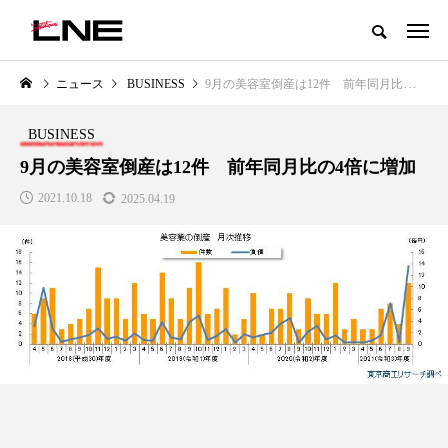
グローバルビューティ＆ヘルスケアビジネス誌
ニュース
BUSINESS
9月の美容室倒産は12件 前年同月比の4倍に増加
NEW POST
カテゴリー毎の最新記事
BUSINESS
BUSINESS
PREMIUM
9月の美容室倒産は12件 前年同月比の4倍に増加
2021.10.18
2025.04.19
I
GWI調査から読み解く2030年の
青山メディカルクリニック｜本
都市型スパ――身近なウェルネス
玲 院長：内科と循環器専門医の
の次世代モデル
知見が切り拓く、再生医療と統
医療の新たな価値
2026.08.06
2026.04.28