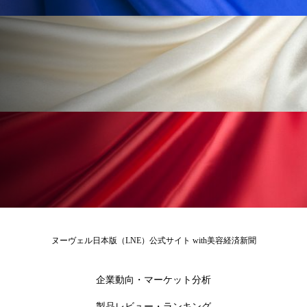
為替相場
熱中症対策
物流問題
特殊メイク
猛暑
生物模倣
用語辞典
男性美容
画像解析
発酵
睡眠
睡眠 美容 金木犀
睡眠美容
秋
秋 冷え
筋膜
精油
素髪ケア やり方
紫外線対策
美容
美容テック
美容と政治
美容ビジネス
美容医療
美容業界
美的感覚
美肌習慣
ヌーヴェル日本版（LNE）公式サイト with美容経済新聞
美脚習慣
老化
肌ケア
肌トラブル
企業動向・マーケット分析
肌バリア
肌荒れ防止
脳
自律神経
製品レビュー・ランキング