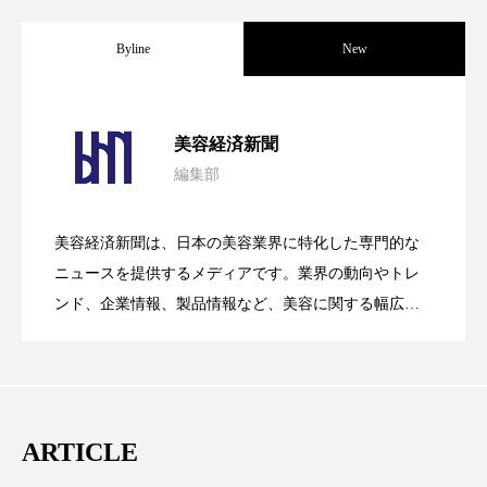
ペアトリートメント
ヘッドスパ
Byline
New
ヘルスケア
ヘルスビューティー
ポジショニング
ボディケア
ホルモン
パーフェクト社の「AI美容」事例｜「死
2026.08.04
美容経済新聞
マーケティング
マイクロスパ
編集部
花王、化粧品事業で棚卸資産38%削減
2026.07.28
の谷」克服と酷暑を商機に変えるB2B
マネジメント
むくみ対策
むくみ改善
美容経済新聞は、日本の美容業界に特化した専門的な
メンズスキンケア
メンタルケア
【技術転用】ポーラの『顔画像解析AI』
2026.07.20
――AI需要予測で猛暑の欠品と過剰在庫
ニュースを提供するメディアです。業界の動向やトレ
SaaSモデル
ンド、企業情報、製品情報など、美容に関する幅広い
メンタルヘルス
ライフスタイル
テーマを取り上げています。 編集部では、美容業界の
が猛暑の建設現場に選ばれる理由
を防ぐDX戦略
取材や情報収集、分析を行い、業界内外の最新情報を
リカバリー
リカバリーウェア
リサーチ
主に美容業界関係者に向けて発信しています。私たち
リナロール 効果
リラクゼーション
は「キレイをふやす」を企業理念として信頼性の高い
ARTICLE
情報提供を通じて美容業界の発展に貢献すべく努力し
リラックス効果
レチナール
レチノール
ています。