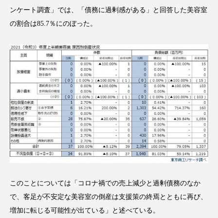
クローズアップ
ケーススタディ
ンケート調査」では、「債務に過剰感がある」と回答した美容室
の割合は85.7％にのぼった。
コグニティブヘルス
コスト削減
コネクテッド・ビューティ
コミュニケーション
コルチゾール
サステナビリティ
サステナブル美容
サプライチェーン
サプリ
サロンクレンジング
サロン戦略
サロン経営
サロン連略
シャネル
スカルプ クレンジング 頻度
スカルプケア
このことについては「コロナ禍での売上減少と過剰債務のなか
スキンケア
スキンケア 習慣
で、客足が不安定な美容室の倒産は支援策の終焉とともに再び、
増加に転じる可能性が出ている」と述べている。
スキンケアルーティン
ストレス
スパ