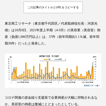
この記事のタイトルとURLをコピーする
東京商工リサーチ（東京都千代田区／代表取締役社長：河原光
FEATURED
注目の企画
雄）は10月8日、2021年度上半期（4-9月）の美容業（美容室）倒
産（負債1,000万円以上）は、37件（前年同期比5.1％減、前年同
期39件）だったと発表した。
TAG LIST
タグ一覧
AI
B2B
BeautyTech
ChatGPT
Gemini
Instagram
SaaS
SNS
TikTok
アスタキサンチン
コロナ関連の資金繰り支援策で企業倒産が大幅に抑制されるな
アスレジャーコスメ
アレルギー
アロマ
か、美容室の倒産は微減にとどまったとしている。