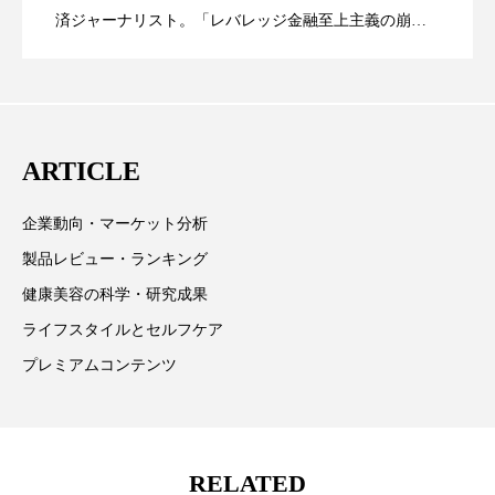
冷え性改善
加工アプリ
加工フィルター
済ジャーナリスト。「レバレッジ金融至上主義の崩
壊」など著述多数。本誌では主に、経済部門、企業取
リー（上） ～研究所で自前化粧品を開
ってOEM受注～
加工顔
労働環境
国内市場
国際市場
材を担当。
地政学リスク
外出控え
夜 スキンケア 香り
発、クリーム人気商品に～
ARTICLE
孤独
巡らせるケア
巡りケア
差別化
企業動向・マーケット分析
廃棄ロス
成分
技術経営
技術転用
製品レビュー・ランキング
抗酸化
抗酸化ケア
断食
新商品
健康美容の科学・研究成果
ライフスタイルとセルフケア
日中関係
日焼け止め
時間制限食
プレミアムコンテンツ
東洋医学
梅雨
棚卸資産
汗ケア
温活スキンケア
温活女子
温活習慣
RELATED