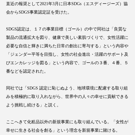
クローズアップ
ケーススタディ
直近の報奨として2021年3月に日本SDGs（エスディージーズ）協
会からSDGS事業認定証を受けた。
コグニティブヘルス
コスト削減
SDGS認定は、１７の事業目標（ゴール）の中で同社は「良質な
コネクテッド・ビューティ
コミュニケーション
製品の流通拡大を図り、健康で美しい素肌づくりで、女性活躍に
コルチゾール
サステナビリティ
必要な自信と輝きに満ちた日常の創出に寄与する」という内容や
「ジェンダー平等を目指し、女性の社会進出・活躍のサポート及
サステナブル美容
サプライチェーン
びエンカレッジを図る」という内容で、ゴールの３番、４番、５
番などを認定された。
サプリ
サロンクレンジング
サロン戦略
サロン経営
サロン連略
シャネル
同社では「SDGS 認定に恥じぬよう、地球環境に配慮する取り組
みを積極的に取り入れながら、世界中の人々の幸せに貢献できる
スカルプ クレンジング 頻度
スカルプケア
よう挑戦し続ける」と説く。
スキンケア
スキンケア 習慣
ここへきて化粧品以外の新規事業にも取り組んでいる。「女性が
幸せに生きる社会を創る」という理念を新規事業に賭ける。
スキンケアルーティン
ストレス
スパ