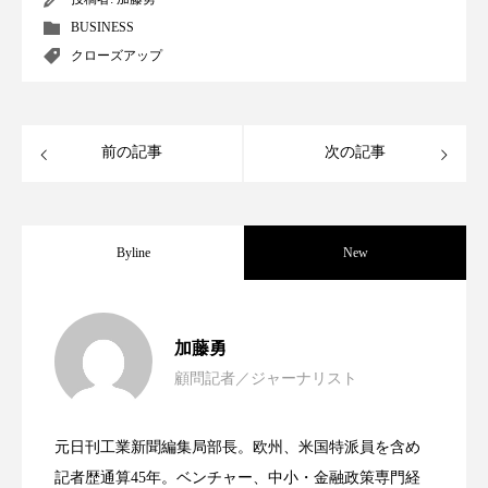
BUSINESS
ローカル
ロンジェビティ
下半身美容
クローズアップ
乾燥 対策 冬 スキンケア
乾燥対策
乾燥肌対策
他者との再接続
企業・経済
前の記事
次の記事
価格改定
保湿
保湿と香り
保湿成分
健康寿命
光老化
免疫 肌
Byline
New
冬 UVケア
冬 美容 習慣
女性経営者連載１１・ミック・ケミスト
2021.11.30
加藤勇
冬 髪 ツヤ 出す 方法
冬 髪 乾燥 改善 方法
顧問記者／ジャーナリスト
女性経営者連載１１・ミック・ケミスト
2021.11.26
リー（下） ～営業と技術が一体となっ
冬スキンケア
冬の乾燥肌
冬の印象美
元日刊工業新聞編集局部長。欧州、米国特派員を含め
冬の準備
冬美容
冷え対策
女性経営者連載１１・ミック・ケミスト
2021.11.26
リー （下） ～営業と技術が一体とな
記者歴通算45年。ベンチャー、中小・金融政策専門経
てOEM受注～