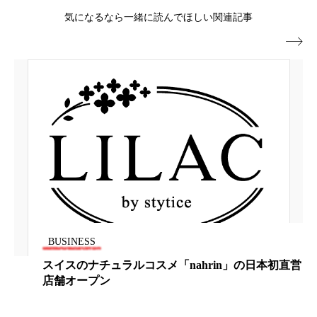
為替相場
熱中症対策
物流問題
気になるなら一緒に読んでほしい関連記事
特殊メイク
猛暑
生物模倣
用語辞典

男性美容
画像解析
発酵
睡眠
睡眠 美容 金木犀
睡眠美容
秋
秋 冷え
筋膜
精油
素髪ケア やり方
紫外線対策
美容
美容テック
美容と政治
美容ビジネス
美容医療
美容業界
美的感覚
美肌習慣
BUSINESS
スイスのナチュラルコスメ「nahrin」の日本初直営
美脚習慣
老化
肌ケア
肌トラブル
店舗オープン
肌バリア
肌荒れ防止
脳
自律神経