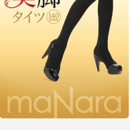
FEATURED
注目の企画
TAG LIST
タグ一覧
AI
B2B
BeautyTech
ChatGPT
Gemini
Instagram
SaaS
SNS
TikTok
アスタキサンチン
アスレジャーコスメ
アレルギー
アロマ