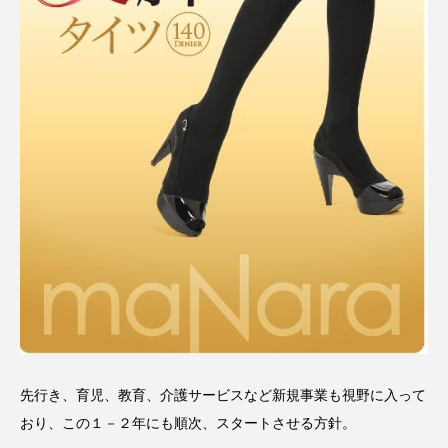
パーフェクト株式会社
バイオハッキング
バイオミメティクス
バイオミメティック
バクチオール
バリア機能
ハロウィ
ハロウィン後スキンケア
ハロウィン翌日 肌リセット
ヒアルロン酸
ビジネスモデル
ビタミンC誘導体
ファシア
ファスティング
フィトレチノール
プチ断食
ブルーオーシャン
先行き、育児、教育、介護サービスなど新規事業も視野に入って
フレグランス 冬
プロンプト
ヘアケア
おり、この１－２年にも順次、スタートさせる方針。