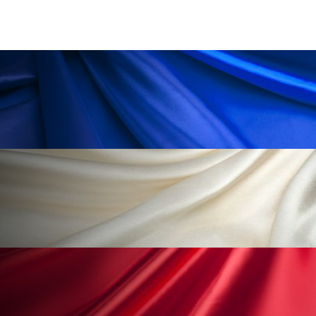
花王
血行促進
過剰在庫
都市型美容ウェルネス
酷暑
金木犀 スキンケア
金木犀 香り 効果
需要予測
頭皮 保湿 ミスト おすすめ
香り
香り メンタルケア
香りケア
香りの重ね使い
香料
香水 レイヤリング
香水の持続
高市政権
高齢社会
髪 静電気 冬 対策
髪のバリア機能 とは