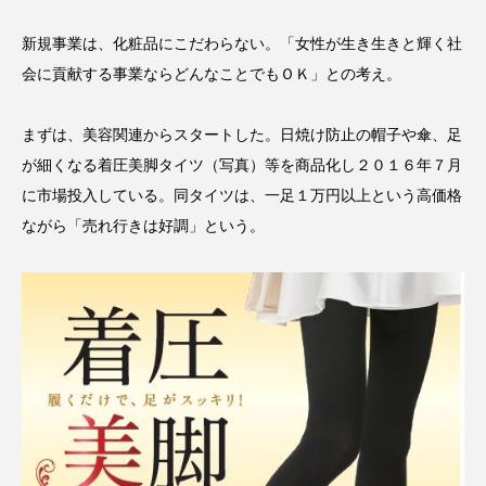
スマートウォッチ
スマートパッチ
新規事業は、化粧品にこだわらない。「女性が生き生きと輝く社
会に貢献する事業ならどんなことでもＯＫ」との考え。
スマートリング
セーフプレイス
セラミド
まずは、美容関連からスタートした。日焼け防止の帽子や傘、足
セラミド保湿
セルフケア
が細くなる着圧美脚タイツ（写真）等を商品化し２０１６年７月
ソーシャルウェルネス
ソーシャルコマース
に市場投入している。同タイツは、一足１万円以上という高価格
ながら「売れ行きは好調」という。
タンパク質
ディープクレンジング
デジタルデトックス
デトックス
ドライヤー 温度 髪 ダメージ
ナイアシンアミド
ナイトプロテイン
ナイトルーティン 金木犀
パーソナライズ
バーチャルメイク