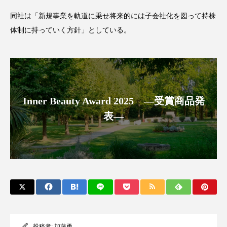
ペアトリートメント
ヘッドスパ
同社は「新規事業を軌道に乗せ将来的には子会社化を図って持株
ヘルスケア
ヘルスビューティー
体制に持っていく方針」としている。
ポジショニング
ボディケア
ホルモン
マーケティング
マイクロスパ
マネジメント
むくみ対策
むくみ改善
Inner Beauty Award 2025 ―受賞商品発
表―
メンズスキンケア
メンタルケア
メンタルヘルス
ライフスタイル
リカバリー
リカバリーウェア
リサーチ
リナロール 効果
リラクゼーション
リラックス効果
レチナール
レチノール
投稿者:
加藤勇