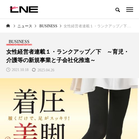
グローバルビューティ＆ヘルスケアビジネス誌
ニュース
BUSINESS
女性経営者連載１・ランクアップ／下 ～育児・介護等の新規事業と子会社化推進～
NEW POST
カテゴリー毎の最新記事
BUSINESS
LIFESTYLE
BUSINESS
女性経営者連載１・ランクアップ／下 ～育児・
介護等の新規事業と子会社化推進～
2021.10.18
2025.04.26
SNSの「加工顔」と美容医療｜AI
GWI調査から読み解く2030年の
」
がもたらす可能性とこれから
都市型スパ――身近なウェルネ
の次世代モデル
2026.07.13
2026.08.06