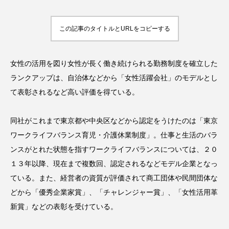
アンチエイジング
アンチソリチュード
この記事のタイトルとURLをコピーする
インタビュー
インナービューティー 冷え
インナービューティーアワード2025受賞商品
女性の活用を図り女性が長く働き続けられる勤務制度を確立した
ランクアップは、自治体などから「女性活躍会社」のモデルとし
ウェアラブルデバイス
ウェルネス
て表彰されるなど高い評価を得ている。
ウェルビーイング
エイジングケア
同社がこれまで東京都や中央区などから認定をうけたのは「東京
エクソソーム
オーガニック
オゾン
ワークライフバランス育児・介護休業制度」。仕事と生活のバラ
ンスがとれた状態を指すワークライフバランスについては、２０
カウンセラー
カウンセリング
１３年以降、現在まで複数回、認定されるなどモデル企業となっ
ている。また、経営者の資質が評価されて商工団体や民間団体な
カカイオイル
ガジェット
キーワード
どから「優秀企業家賞」、「チャレンジャー賞」、「女性活用革
クルエルティフリー
クレンジング
新賞」などの表彰を受けている。