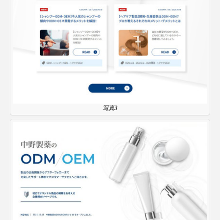
スマートウォッチ
スマートパッチ
スマートリング
セーフプレイス
セラミド
セラミド保湿
セルフケア
ソーシャルウェルネス
ソーシャルコマース
写真3
タンパク質
ディープクレンジング
デジタルデトックス
デトックス
ドライヤー 温度 髪 ダメージ
ナイアシンアミド
ナイトプロテイン
ナイトルーティン 金木犀
パーソナライズ
バーチャルメイク