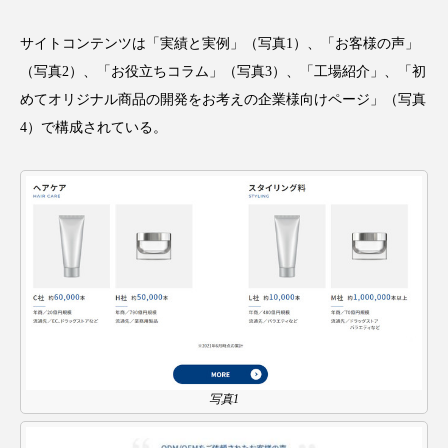
アンチエイジング
アンチソリチュード
サイトコンテンツは「実績と実例」（写真1）、「お客様の声」
インタビュー
インナービューティー 冷え
（写真2）、「お役立ちコラム」（写真3）、「工場紹介」、「初
めてオリジナル商品の開発をお考えの企業様向けページ」（写真
インナービューティーアワード2025受賞商品
4）で構成されている。
ウェアラブルデバイス
ウェルネス
ウェルビーイング
エイジングケア
エクソソーム
オーガニック
オゾン
カウンセラー
カウンセリング
カカイオイル
ガジェット
キーワード
写真1
クルエルティフリー
クレンジング