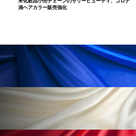
為替相場
熱中症対策
物流問題
米化粧品小売チェーンのサリービューティ、コロナ
渦ヘアカラー販売強化
特殊メイク
猛暑
生物模倣
用語辞典
男性美容
画像解析
発酵
睡眠
睡眠 美容 金木犀
睡眠美容
秋
秋 冷え
筋膜
精油
素髪ケア やり方
紫外線対策
美容
美容テック
美容と政治
美容ビジネス
美容医療
美容業界
美的感覚
美肌習慣
美脚習慣
老化
肌ケア
肌トラブル
肌バリア
肌荒れ防止
脳
自律神経