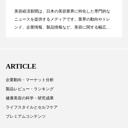
ローカル
ロンジェビティ
下半身美容
美容経済新聞は、日本の美容業界に特化した専門的な
【技術転用】ポーラの『顔画像解析AI』
2026.07.20
――AI需要予測で猛暑の欠品と過剰在庫
ニュースを提供するメディアです。業界の動向やトレ
SaaSモデル
乾燥 対策 冬 スキンケア
乾燥対策
ンド、企業情報、製品情報など、美容に関する幅広い
テーマを取り上げています。 編集部では、美容業界の
乾燥肌対策
他者との再接続
企業・経済
が猛暑の建設現場に選ばれる理由
を防ぐDX戦略
取材や情報収集、分析を行い、業界内外の最新情報を
価格改定
保湿
保湿と香り
保湿成分
主に美容業界関係者に向けて発信しています。私たち
は「キレイをふやす」を企業理念として信頼性の高い
健康寿命
光老化
免疫 肌
ARTICLE
情報提供を通じて美容業界の発展に貢献すべく努力し
ています。
冬 UVケア
冬 美容 習慣
企業動向・マーケット分析
製品レビュー・ランキング
冬 髪 ツヤ 出す 方法
冬 髪 乾燥 改善 方法
健康美容の科学・研究成果
冬スキンケア
冬の乾燥肌
冬の印象美
ライフスタイルとセルフケア
プレミアムコンテンツ
冬の準備
冬美容
冷え対策