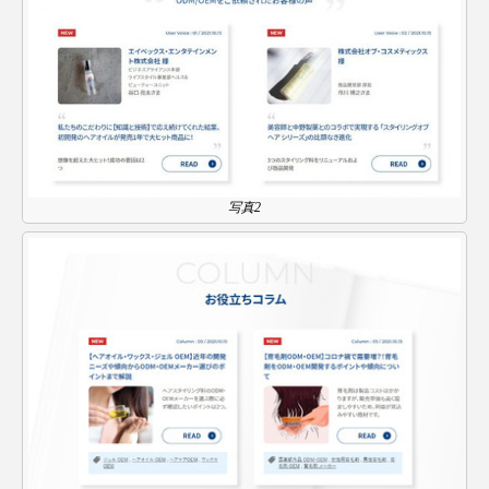
クローズアップ
ケーススタディ
コグニティブヘルス
コスト削減
コネクテッド・ビューティ
コミュニケーション
コルチゾール
サステナビリティ
写真2
サステナブル美容
サプライチェーン
サプリ
サロンクレンジング
サロン戦略
サロン経営
サロン連略
シャネル
スカルプ クレンジング 頻度
スカルプケア
スキンケア
スキンケア 習慣
スキンケアルーティン
ストレス
スパ