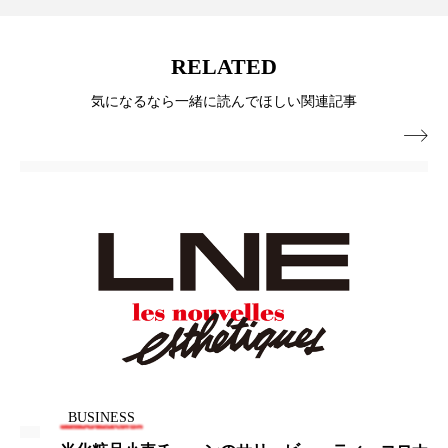
冷え性改善
加工アプリ
加工フィルター
RELATED
加工顔
労働環境
国内市場
国際市場
気になるなら一緒に読んでほしい関連記事
地政学リスク
外出控え
夜 スキンケア 香り

孤独
巡らせるケア
巡りケア
差別化
廃棄ロス
成分
技術経営
技術転用
抗酸化
抗酸化ケア
断食
新商品
日中関係
日焼け止め
時間制限食
東洋医学
梅雨
棚卸資産
汗ケア
温活スキンケア
温活女子
温活習慣
BUSINESS