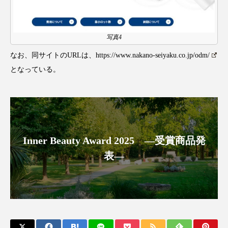
パーフェクト株式会社
バイオハッキング
バイオミメティクス
バイオミメティック
写真4
なお、同サイトのURLは、
https://www.nakano-seiyaku.co.jp/odm/
バクチオール
バリア機能
ハロウィ
となっている。
ハロウィン後スキンケア
ハロウィン翌日 肌リセット
ヒアルロン酸
ビジネスモデル
ビタミンC誘導体
ファシア
Inner Beauty Award 2025 ―受賞商品発
表―
ファスティング
フィトレチノール
プチ断食
ブルーオーシャン
フレグランス 冬
プロンプト
ヘアケア