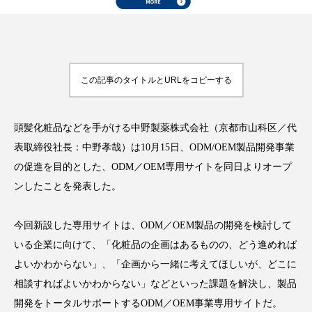
FEATURED
注目の企画
この記事のタイトルとURLをコピーする
頭髪化粧品などを手がける中野製薬株式会社（京都市山科区／代
TAG LIST
表取締役社長：中野孝哉）は10月15日、ODM/OEM製品開発事業
タグ一覧
の促進を目的とした、ODM／OEM専用サイトを同日よりオープ
ンしたことを発表した。
AI
B2B
BeautyTech
ChatGPT
Gemini
Instagram
SaaS
SNS
今回新設した専用サイトは、ODM／OEM製品の開発を検討して
いる企業に向けて、「化粧品の企画はあるものの、どう進めれば
TikTok
アスタキサンチン
よいかわからない」、「企画から一緒に考えてほしいが、どこに
相談すればよいかわからない」などといった課題を解決し、製品
アスレジャーコスメ
アレルギー
アロマ
開発をトータルサポートするODM／OEM事業専用サイトだ。