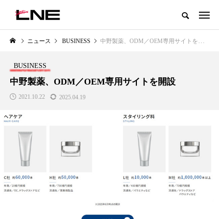
グローバルビューティ＆ヘルスケアビジネス誌
ニュース
BUSINESS
中野製薬、ODM／OEM専用サイトを開設
NEW POST
カテゴリー毎の最新記事
BUSINESS
LIFESTYLE
BUSINESS
中野製薬、ODM／OEM専用サイトを開設
2021.10.22
2025.04.19
SNSの「加工顔」と美容医療｜AI
GWI調査から読み解く2030年の
」
がもたらす可能性とこれから
都市型スパ――身近なウェルネ
の次世代モデル
2026.07.13
2026.08.06