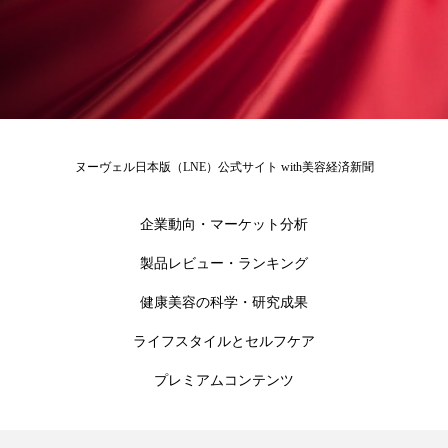
花王
血行促進
過剰在庫
都市型美容ウェルネス
酷暑
金木犀 スキンケア
金木犀 香り 効果
ヌーヴェル日本版（LNE）公式サイト with美容経済新聞
需要予測
頭皮 保湿 ミスト おすすめ
香り
企業動向・マーケット分析
香り メンタルケア
香りケア
製品レビュー・ランキング
香りの重ね使い
香料
香水 レイヤリング
健康美容の科学・研究成果
香水の持続
高市政権
高齢社会
ライフスタイルとセルフケア
髪 静電気 冬 対策
髪のバリア機能 とは
プレミアムコンテンツ