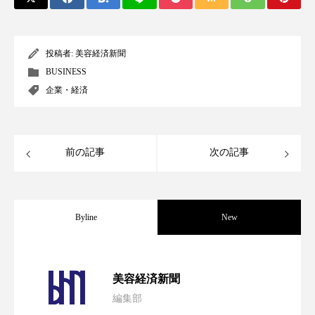
ペアトリートメント
ヘッドスパ
ヘルスケア
ヘルスビューティー
投稿者:
美容経済新聞
ポジショニング
ボディケア
ホルモン
BUSINESS
企業・経済
マーケティング
マイクロスパ
マネジメント
むくみ対策
むくみ改善
前の記事
次の記事
メンズスキンケア
メンタルケア
メンタルヘルス
ライフスタイル
Byline
New
リカバリー
リカバリーウェア
リサーチ
パーフェクト社の「AI美容」事例｜「死
2026.08.04
リナロール 効果
リラクゼーション
美容経済新聞
編集部
リラックス効果
レチナール
レチノール
花王、化粧品事業で棚卸資産38%削減
2026.07.28
の谷」克服と酷暑を商機に変えるB2B