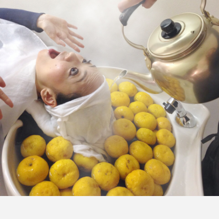
FEATURED
注目の企画
TAG LIST
タグ一覧
AI
B2B
BeautyTech
ChatGPT
Gemini
Instagram
SaaS
SNS
TikTok
アスタキサンチン
アスレジャーコスメ
アレルギー
アロマ