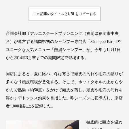
アンチエイジング
アンチソリチュード
この記事のタイトルとURLをコピーする
インタビュー
インナービューティー 冷え
インナービューティーアワード2025受賞商品
合同会社88リアルエステートプランニング（福岡県福岡市中央
区）が運営する福岡県初のシャンプー専門店「Shampoo Bar」の
ウェアラブルデバイス
ウェルネス
ユニークな人気メニュー「熱湯シャンプー」が、今年も12月1日
から2014年3月末までの期間限定で登場する。
ウェルビーイング
エイジングケア
同店によると、夏に比べ、冬は寒さで頭皮の汚れや毛穴の詰りが
エクソソーム
オーガニック
オゾン
多くなり頭皮環境が悪化する。そこで、ホットタオルの上からや
カウンセラー
カウンセリング
かんで熱湯（約50度）をかけて頭皮を蒸し、頭皮や毛穴の汚れを
浮かすデトックス効果を目指した。昨シーズンに初導入し、来店
カカイオイル
ガジェット
キーワード
者1,000名以上を記録した。
クルエルティフリー
クレンジング
徹底的に頭皮を温め