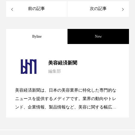
パーフェクト株式会社
バイオハッキング
前の記事
次の記事
バイオミメティクス
バイオミメティック
バクチオール
バリア機能
ハロウィ
Byline
New
ハロウィン後スキンケア
パーフェクト社の「AI美容」事例｜「死
2026.08.04
美容経済新聞
ハロウィン翌日 肌リセット
ヒアルロン酸
編集部
花王、化粧品事業で棚卸資産38%削減
2026.07.28
の谷」克服と酷暑を商機に変えるB2B
ビジネスモデル
ビタミンC誘導体
ファシア
美容経済新聞は、日本の美容業界に特化した専門的な
ファスティング
フィトレチノール
【技術転用】ポーラの『顔画像解析AI』
2026.07.20
――AI需要予測で猛暑の欠品と過剰在庫
ニュースを提供するメディアです。業界の動向やトレ
SaaSモデル
プチ断食
ブルーオーシャン
ンド、企業情報、製品情報など、美容に関する幅広い
テーマを取り上げています。 編集部では、美容業界の
が猛暑の建設現場に選ばれる理由
を防ぐDX戦略
フレグランス 冬
プロンプト
ヘアケア
取材や情報収集、分析を行い、業界内外の最新情報を
主に美容業界関係者に向けて発信しています。私たち