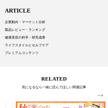
ペアトリートメント
ヘッドスパ
は「キレイをふやす」を企業理念として信頼性の高い
ARTICLE
情報提供を通じて美容業界の発展に貢献すべく努力し
ヘルスケア
ヘルスビューティー
ています。
企業動向・マーケット分析
ポジショニング
ボディケア
ホルモン
製品レビュー・ランキング
マーケティング
マイクロスパ
健康美容の科学・研究成果
ライフスタイルとセルフケア
マネジメント
むくみ対策
むくみ改善
プレミアムコンテンツ
メンズスキンケア
メンタルケア
メンタルヘルス
ライフスタイル
RELATED
リカバリー
リカバリーウェア
リサーチ
気になるなら一緒に読んでほしい関連記事
リナロール 効果
リラクゼーション

リラックス効果
レチナール
レチノール