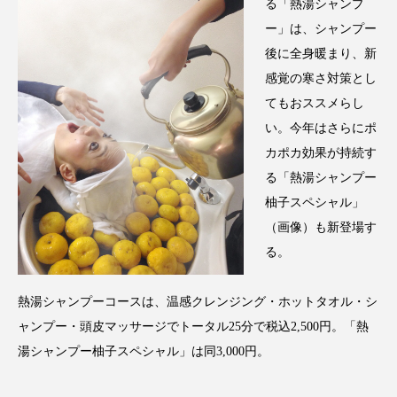
クローズアップ
ケーススタディ
る「熱湯シャンプ
ー」は、シャンプー
コグニティブヘルス
コスト削減
後に全身暖まり、新
感覚の寒さ対策とし
コネクテッド・ビューティ
コミュニケーション
てもおススメらし
い。今年はさらにポ
コルチゾール
サステナビリティ
カポカ効果が持続す
サステナブル美容
サプライチェーン
る「熱湯シャンプー
柚子スペシャル」
サプリ
サロンクレンジング
サロン戦略
（画像）も新登場す
る。
サロン経営
サロン連略
シャネル
スカルプ クレンジング 頻度
スカルプケア
熱湯シャンプーコースは、温感クレンジング・ホットタオル・シ
ャンプー・頭皮マッサージでトータル25分で税込2,500円。「熱
スキンケア
スキンケア 習慣
湯シャンプー柚子スペシャル」は同3,000円。
スキンケアルーティン
ストレス
スパ