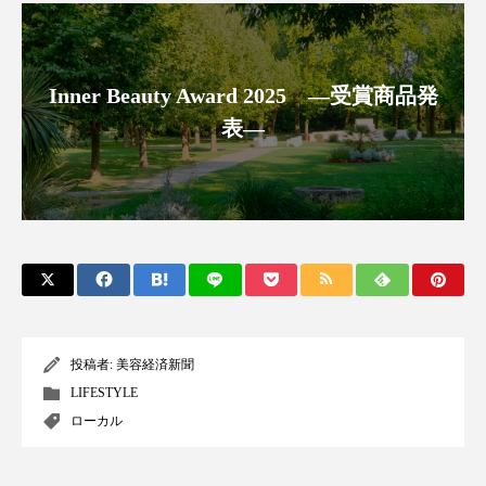
スマートウォッチ
スマートパッチ
スマートリング
セーフプレイス
セラミド
Inner Beauty Award 2025 ―受賞商品発
表―
セラミド保湿
セルフケア
ソーシャルウェルネス
ソーシャルコマース
タンパク質
ディープクレンジング
デジタルデトックス
デトックス
ドライヤー 温度 髪 ダメージ
ナイアシンアミド
投稿者:
美容経済新聞
LIFESTYLE
ナイトプロテイン
ナイトルーティン 金木犀
ローカル
パーソナライズ
バーチャルメイク