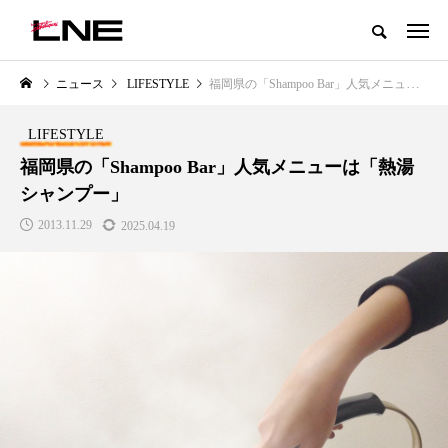
グローバルビューティ＆ヘルスケアビジネス誌
ニュース
LIFESTYLE
福岡県の「Shampoo Bar」人気メニューは「熱湯シャンプー」
NEW POST
カテゴリー毎の最新記事
LIFESTYLE
LIFESTYLE
BUSINESS
福岡県の「Shampoo Bar」人気メニューは「熱湯
シャンプー」
2013.11.29
2025.04.19
SNSの「加工顔」と美容医療｜AI
GWI調査から読み解く2030年の
」
がもたらす可能性とこれから
都市型スパ――身近なウェルネ
の次世代モデル
2026.07.13
2026.08.06