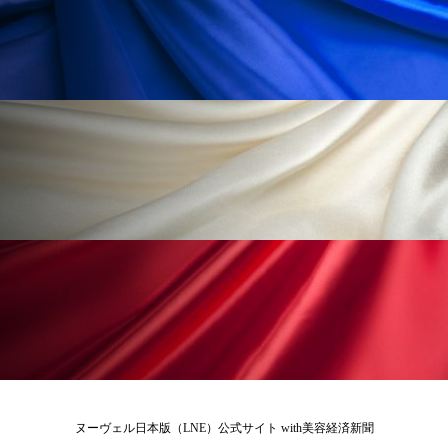
冷え性改善
加工アプリ
加工フィルター
加工顔
労働環境
国内市場
国際市場
地政学リスク
外出控え
夜 スキンケア 香り
孤独
巡らせるケア
巡りケア
差別化
廃棄ロス
成分
技術経営
技術転用
抗酸化
抗酸化ケア
断食
新商品
日中関係
日焼け止め
時間制限食
東洋医学
梅雨
棚卸資産
汗ケア
温活スキンケア
温活女子
温活習慣
ヌーヴェル日本版（LNE）公式サイト with美容経済新聞