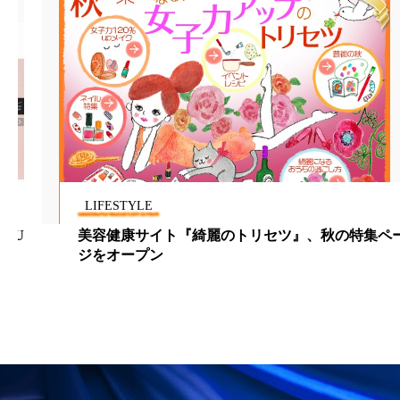
ローカル
ロンジェビティ
下半身美容
乾燥 対策 冬 スキンケア
乾燥対策
乾燥肌対策
他者との再接続
企業・経済
価格改定
保湿
保湿と香り
保湿成分
健康寿命
光老化
免疫 肌
LIFESTYLE
美容健康サイト『綺麗のトリセツ』、秋の特集ペー
冬 UVケア
冬 美容 習慣
ジをオープン
冬 髪 ツヤ 出す 方法
冬 髪 乾燥 改善 方法
冬スキンケア
冬の乾燥肌
冬の印象美
冬の準備
冬美容
冷え対策