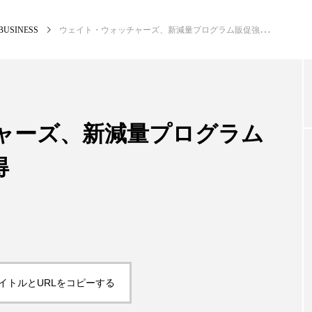
BUSINESS
ウェイト・ウォッチャーズ、新減量プログラム販促強化で新会員獲得
NEW POST
カテゴリー毎の最新記事
ャーズ、新減量プログラム
得
BUSINESS
PR
イトルとURLをコピーする