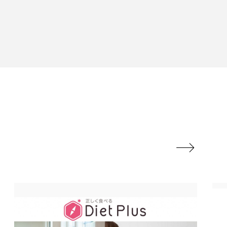
地政学リスク
廃棄ロス
成分
日焼け止め
温活女子
温活習慣
語辞典
男性美容
筋膜
精油

ネス
美容医療
ル
肌バリア
ウェルネス
酷暑