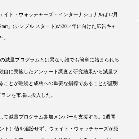
ェイト・ウォッチャーズ・インターナショナルは12月
｜AI
GWI調査から読み解く2030年の都
青山メ
Start」(シンプル スタート)の2014年に向けた広告キャ
ら
市型スパ――身近なウェルネスの
玲 院
次世代モデル
見が切
た。
療の新
2026.08.06
2026
制の減量プログラムとは異なり誰でも簡単に始まられる
独自に実施したアンケート調査と研究結果から減量プ
ることが継続と成功への重要な指標であることが証明
FEATURED
プランを市場に投入した。
注目の企画
して減量プログラム参加メンバーを支援する。2週間
®（ポイント）値を追跡せず、ウェイト・ウォッチャーズが紹