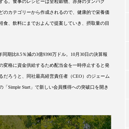
する。食事のレシピーは全粒穀物、赤身のタンパク
どのカテゴリーから作成されるので、健康的で栄養価
TAG LIST
軽食、飲料にまでおよんで提案していき、摂取量の目
タグ一覧
期比8.5％減の3億9390万ドル。10月30日の決算報
の変格に資金供給するため配当金を一時停止すると発
ChatGPT
Gemini
Instagram
SaaS
SN
なるだろうと、同社最高経営責任者（CEO）のジェーム
ジャーコスメ
アレルギー
アロマ
アンチエイジン
imple Start」で新しい会員獲得への突破口を開き
ューティー 冷え
インナービューティーアワード2025受賞商品
ング
エイジングケア
エクソソーム
オーガニック
ング
カカイオイル
ガジェット
キーワード