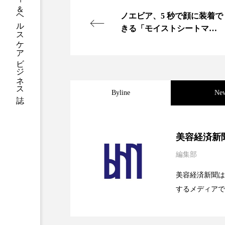
グローバルビューティ＆ヘルスケアビジネス誌
ハロウィン後スキンケア
ノエビア、5 秒で顔に装着で
ファシア
ファスティング
きる「モイストシートマス
ク」発売
プロンプト
ヘアケア
ポジショニング
ボディケ
Byline
Ne
むくみ対策
むくみ改善
リカバリー
リカバリーウ
2026.08.04
パーフェクト社の「AI
美容経済新
レチナール
レチノール
編集部
2026.07.28
花王、化粧品事業で棚卸
SaaSモデル
乾燥対策
乾燥肌対策
美容経済新聞は
するメディアで
健康寿命
光老化
2026.07.20
【技術転用】ポーラの『
を防ぐDX戦略
ど、美容に関す
容業界の取材や
冬スキンケア
冬の乾燥肌