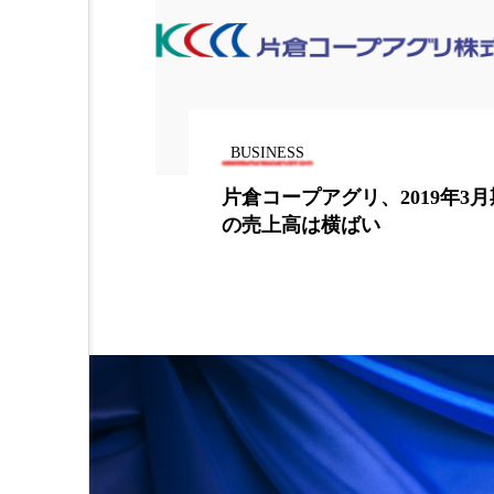
金木犀 スキンケア
金木犀
香りケア
香りの重ね使い
髪 静電気 冬 対策
髪のバ
BUSINESS
の質（QO
片倉コープアグリ、2019年3月期
の売上高は横ばい