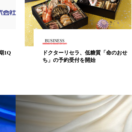
 香り 効果
需要予測
頭皮 保湿 ミスト おすすめ
香料
香水 レイヤリング
香水の持続
高市
リア機能 とは
BUSINESS
1Q
ドクターリセラ、低糖質「命のおせ
ち」の予約受付を開始