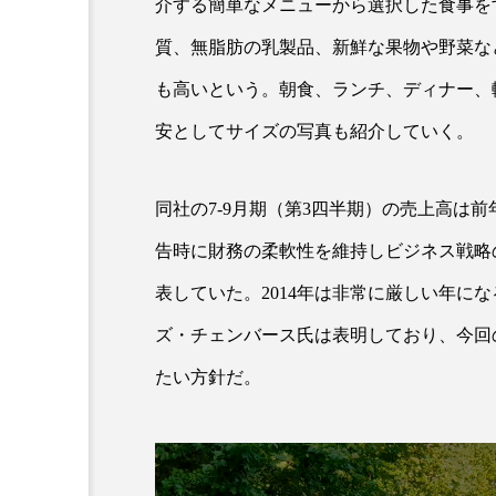
介する簡単なメニューから選択した食事を
質、無脂肪の乳製品、新鮮な果物や野菜な
も高いという。朝食、ランチ、ディナー、
安としてサイズの写真も紹介していく。
同社の7-9月期（第3四半期）の売上高は前年同
告時に財務の柔軟性を維持しビジネス戦略
AI
B2B
BeautyTech
表していた。2014年は非常に厳しい年に
アスタキサンチン
アスレ
ズ・チェンバース氏は表明しており、今回の「S
インタビュー
インナービ
たい方針だ。
ウェルネス
ウェルビーイ
カウンセラー
カウンセリ