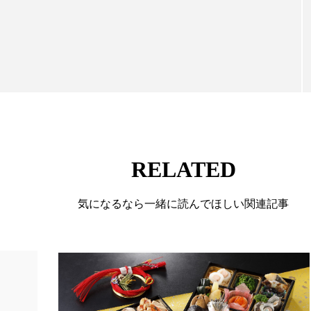
向けて発信しています。私たちは「キレイをふやす」
ー
加工顔
労働環境
国内市場
国際市場
て信頼性の高い情報提供を通じて美容業界の発展に貢
ています。
香り
孤独
巡らせるケア
巡りケア
差別化
抗酸化
抗酸化ケア
断食
新商品
日中関係
梅雨
棚卸資産
汗ケア
温活スキンケア
物流問題
特殊メイク
猛暑
生物模倣
用
RELATED
眠
睡眠 美容 金木犀
睡眠美容
秋
秋 冷え
気になるなら一緒に読んでほしい関連記事
対策
美容
美容テック
美容と政治
美容ビジ
美肌習慣
美脚習慣
老化
肌ケア
肌トラブ
律神経
花王
血行促進
過剰在庫
都市型美容