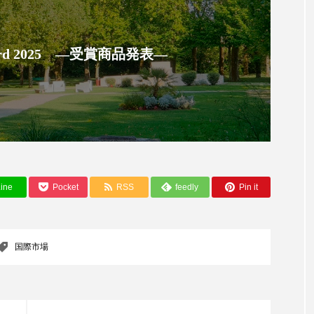
ップ
ケーススタディ
コグニティブヘルス
コスト
コミュニケーション
コルチゾール
サステナビリティ
 Award 2025 ―受賞商品発表―
サロンクレンジング
サロン戦略
サロン経営
スカルプケア
スキンケア
スキンケア 習慣
ス
マートウォッチ
スマートパッチ
スマートリング
セ
ソーシャルウェルネス
ソーシャルコマース
タン
ine
Pocket
RSS
feedly
Pin it
ジタルデトックス
デトックス
ドライヤー 温度 髪 ダメー
国際市場
ルーティン 金木犀
パーソナライズ
バーチャルメイク
ミメティクス
バイオミメティック
バクチオール