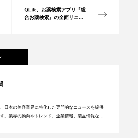
ハロウィン翌日 肌リセット
ヒアルロン酸
ビジネスモデ
QLife、お薬検索アプリ『総
フィトレチノール
プチ断食
ブルーオーシャン
合お薬検索』の全面リニュ
ーアル
ペアトリートメント
ヘッドスパ
ヘルスケア
ヘ
ア
ホルモン
マーケティング
マイクロスパ
w
メンズスキンケア
メンタルケア
メンタルヘルス
ェア
リサーチ
リナロール 効果
リラクゼーション
美容」事例｜「死の谷」克服と酷暑を商機に変えるB2B
聞
ローカル
ロンジェビティ
下半身美容
乾燥 
資産38%削減――AI需要予測で猛暑の欠品と過剰在庫
他者との再接続
企業・経済
価格改定
保湿
、日本の美容業界に特化した専門的なニュースを提供
す。業界の動向やトレンド、企業情報、製品情報な
免疫 肌
冬 UVケア
冬 美容 習慣
冬 髪 ツヤ 出す 
顔画像解析AI』が猛暑の建設現場に選ばれる理由
る幅広いテーマを取り上げています。 編集部では、美
情報収集、分析を行い、業界内外の最新情報を主に美
冬の印象美
冬の準備
冬美容
冷え対策