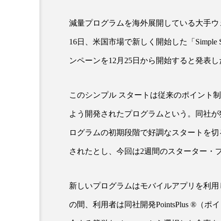
減量プログラムを海外展開している大手ウ
超が「ながら美容」を実
SNSの「加工顔」と美容医療
16日、米国市場で新しく開始した「Simple 
を有効に使いたい」が9
がもたらす可能性とこれか
2026.07.13
ンペーンを12月25日から開始すると発表し
9
このシンプル スタートは従来のポイント
よう開発されたプログラムという。同社が
ログラムの初期段階で好調なスタートを切
されたとし、今回は2週間のスターター・
新しいプログラムはモバイルアプリを利用
の間、利用者は同社開発PointsPlus 