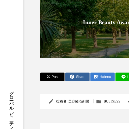
クレンジング
クローズア
コネクテッド・ビューティ
Inner Beauty
サプライチェーン
サプリ
スカルプ クレンジング 頻度
ストレス
スパ
ス
セラミド保湿
セルフケア
Post
Share
Hatena
L
ディープクレンジング
デ
投稿者:
美容経済新聞
BUSINESS
ナイトプロテイン
ナイト
バイオハッキング
バイオ