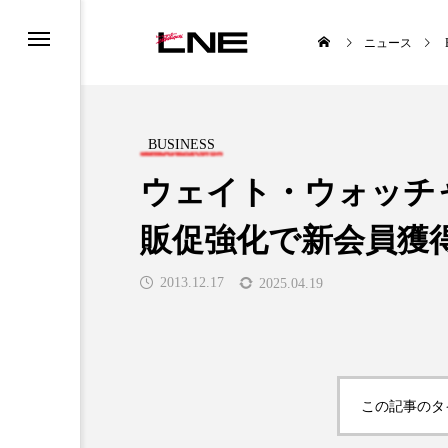
ニュース
BUSINESS
ウェイト・ウォッチ
販促強化で新会員獲
UCTS
LIFESTYLE
2013.12.17
2025.04.19

この記事のタ