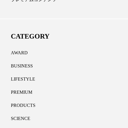
ディカルクリニック｜本郷
レチノール代替成分と
長：内科と循環器専門医の知
オールやレチナールなど
り拓く、再生医療と統合医
果と活用法
CATEGORY
たな価値
2026.07.30
.04.28
AWARD
BUSINESS
LIFESTYLE
PREMIUM
PRODUCTS
SCIENCE