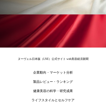
花王
血行促進
過剰在庫
都市型美容ウェルネス
酷暑
金木犀 スキンケア
金木犀 香り 効果
需要予測
頭皮 保湿 ミスト おすすめ
香り
香り メンタルケア
香りケア
ヌーヴェル日本版（LNE）公式サイト with美容経済新聞
香りの重ね使い
香料
香水 レイヤリング
企業動向・マーケット分析
香水の持続
高市政権
高齢社会
製品レビュー・ランキング
髪 静電気 冬 対策
髪のバリア機能 とは
健康美容の科学・研究成果
ライフスタイルとセルフケア