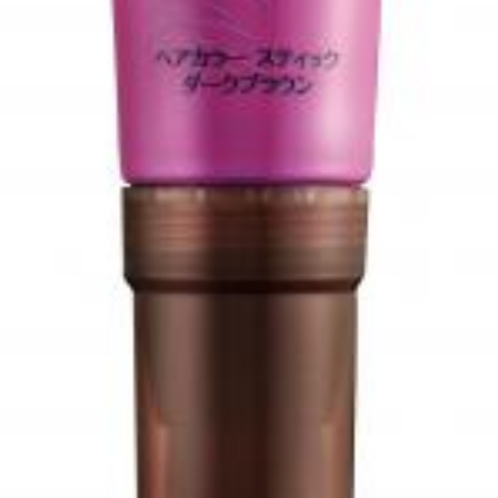
アンチエイジング
アンチソリチュード
インタビュー
インナービューティー 冷え
インナービューティーアワード2025受賞商品
ウェアラブルデバイス
ウェルネス
ウェルビーイング
エイジングケア
エクソソーム
オーガニック
オゾン
カウンセラー
カウンセリング
カカイオイル
ガジェット
キーワード
クルエルティフリー
クレンジング