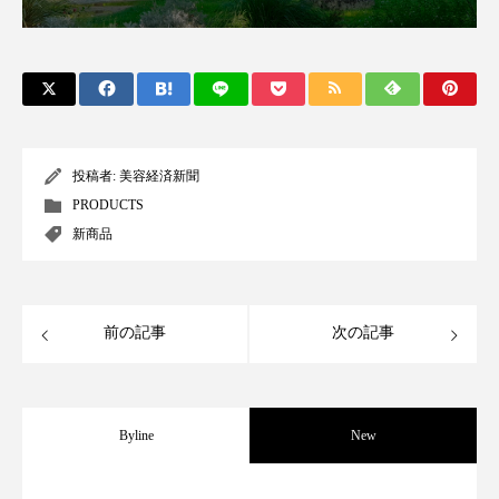
ペアトリートメント
ヘッドスパ
ヘルスケア
ヘルスビューティー
ポジショニング
ボディケア
ホルモン
マーケティング
マイクロスパ
投稿者:
美容経済新聞
PRODUCTS
マネジメント
むくみ対策
むくみ改善
新商品
メンズスキンケア
メンタルケア
メンタルヘルス
ライフスタイル
前の記事
次の記事
リカバリー
リカバリーウェア
リサーチ
リナロール 効果
リラクゼーション
Byline
New
リラックス効果
レチナール
レチノール