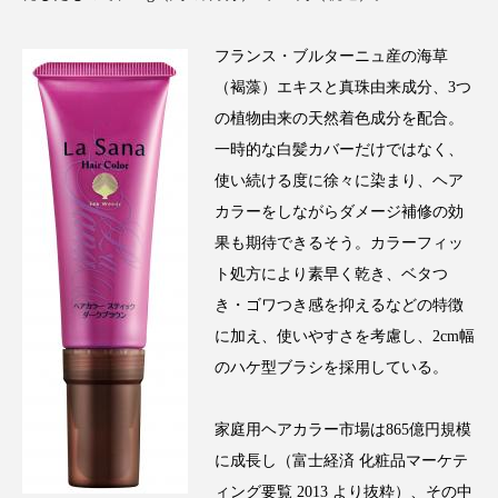
スマートウォッチ
スマートパッチ
フランス・ブルターニュ産の海草
（褐藻）エキスと真珠由来成分、3つ
スマートリング
セーフプレイス
セラミド
の植物由来の天然着色成分を配合。
セラミド保湿
セルフケア
一時的な白髪カバーだけではなく、
使い続ける度に徐々に染まり、ヘア
ソーシャルウェルネス
ソーシャルコマース
カラーをしながらダメージ補修の効
果も期待できるそう。カラーフィッ
タンパク質
ディープクレンジング
ト処方により素早く乾き、ベタつ
デジタルデトックス
デトックス
き・ゴワつき感を抑えるなどの特徴
に加え、使いやすさを考慮し、2cm幅
ドライヤー 温度 髪 ダメージ
ナイアシンアミド
のハケ型ブラシを採用している。
ナイトプロテイン
ナイトルーティン 金木犀
家庭用ヘアカラー市場は865億円規模
に成長し（富士経済 化粧品マーケテ
パーソナライズ
バーチャルメイク
ィング要覧 2013 より抜粋）、その中