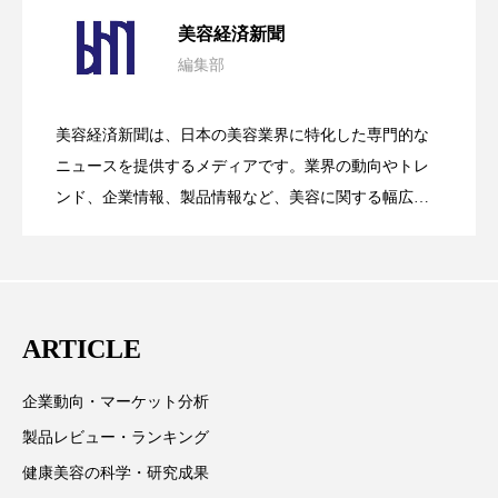
パーフェクト社の「AI美容」事例｜「死
2026.08.04
美容経済新聞
ローカル
ロンジェビティ
下半身美容
編集部
花王、化粧品事業で棚卸資産38%削減
2026.07.28
の谷」克服と酷暑を商機に変えるB2B
乾燥 対策 冬 スキンケア
乾燥対策
美容経済新聞は、日本の美容業界に特化した専門的な
乾燥肌対策
他者との再接続
企業・経済
【技術転用】ポーラの『顔画像解析AI』
2026.07.20
――AI需要予測で猛暑の欠品と過剰在庫
ニュースを提供するメディアです。業界の動向やトレ
SaaSモデル
ンド、企業情報、製品情報など、美容に関する幅広い
価格改定
保湿
保湿と香り
保湿成分
テーマを取り上げています。 編集部では、美容業界の
が猛暑の建設現場に選ばれる理由
を防ぐDX戦略
健康寿命
光老化
免疫 肌
取材や情報収集、分析を行い、業界内外の最新情報を
主に美容業界関係者に向けて発信しています。私たち
冬 UVケア
冬 美容 習慣
は「キレイをふやす」を企業理念として信頼性の高い
ARTICLE
情報提供を通じて美容業界の発展に貢献すべく努力し
冬 髪 ツヤ 出す 方法
冬 髪 乾燥 改善 方法
ています。
企業動向・マーケット分析
冬スキンケア
冬の乾燥肌
冬の印象美
製品レビュー・ランキング
冬の準備
冬美容
冷え対策
健康美容の科学・研究成果