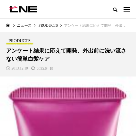
グローバルビューティ＆ヘルスケアビジネス誌
ニュース
PRODUCTS
アンケート結果に応えて開発、外出前に洗い流さない簡単白髪ケア
NEW POST
カテゴリー毎の最新記事
PRODUCTS
LIFESTYLE
BUSINESS
アンケート結果に応えて開発、外出前に洗い流さ
ない簡単白髪ケア
2013.12.19
2025.04.19
SNSの「加工顔」と美容医療｜AI
GWI調査から読み解く2030年の
」
がもたらす可能性とこれから
都市型スパ――身近なウェルネ
の次世代モデル
2026.07.13
2026.08.06