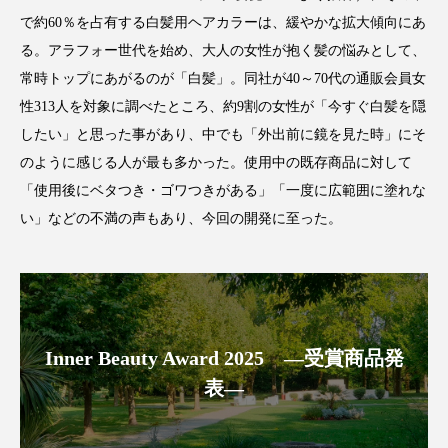
パーフェクト株式会社
バイオハッキング
で約60％を占有する白髪用ヘアカラーは、緩やかな拡大傾向にあ
る。アラフォー世代を始め、大人の女性が抱く髪の悩みとして、
バイオミメティクス
バイオミメティック
常時トップにあがるのが「白髪」。同社が40～70代の通販会員女
性313人を対象に調べたところ、約9割の女性が「今すぐ白髪を隠
バクチオール
バリア機能
ハロウィ
したい」と思った事があり、中でも「外出前に鏡を見た時」にそ
ハロウィン後スキンケア
のように感じる人が最も多かった。使用中の既存商品に対して
「使用後にベタつき・ゴワつきがある」「一度に広範囲に塗れな
ハロウィン翌日 肌リセット
ヒアルロン酸
い」などの不満の声もあり、今回の開発に至った。
ビジネスモデル
ビタミンC誘導体
ファシア
ファスティング
フィトレチノール
プチ断食
ブルーオーシャン
Inner Beauty Award 2025 ―受賞商品発
表―
フレグランス 冬
プロンプト
ヘアケア