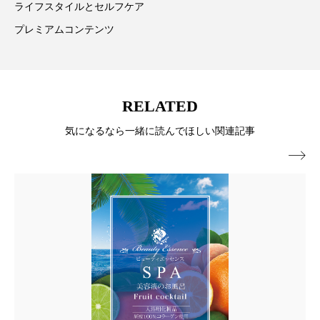
ライフスタイルとセルフケア
冷え性改善
加工アプリ
加工フィルター
プレミアムコンテンツ
加工顔
労働環境
国内市場
国際市場
地政学リスク
外出控え
夜 スキンケア 香り
RELATED
孤独
巡らせるケア
巡りケア
差別化
気になるなら一緒に読んでほしい関連記事
廃棄ロス
成分
技術経営
技術転用

抗酸化
抗酸化ケア
断食
新商品
日中関係
日焼け止め
時間制限食
東洋医学
梅雨
棚卸資産
汗ケア
温活スキンケア
温活女子
温活習慣