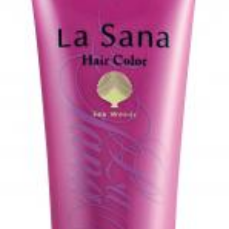
FEATURED
注目の企画
TAG LIST
タグ一覧
AI
B2B
BeautyTech
ChatGPT
Gemini
Instagram
SaaS
SNS
TikTok
アスタキサンチン
アスレジャーコスメ
アレルギー
アロマ