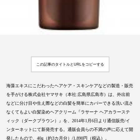
クローズアップ
ケーススタディ
コグニティブヘルス
コスト削減
コネクテッド・ビューティ
コミュニケーション
コルチゾール
サステナビリティ
サステナブル美容
サプライチェーン
この記事のタイトルとURLをコピーする
サプリ
サロンクレンジング
サロン戦略
海藻エキスにこだわったヘアケア・スキンケアなどの製造・販売
サロン経営
サロン連略
シャネル
を手がける株式会社ヤマサキ（本社:広島県広島市）は、外出前
などに分け目や生え際などの白髪を簡単にカバーできる洗い流さ
スカルプ クレンジング 頻度
スカルプケア
なくてもよい白髪染めヘアクリーム『ラサーナ ヘアカラーステ
スキンケア
スキンケア 習慣
ィック（ダークブラウン）』を、2014年1月6日より通信販売/イ
ンターネットにて新発売する。通販会員らの不満の声に応えて開
スキンケアルーティン
ストレス
スパ
発したもので、40g（約3カ月分）/1,890円（税込）。