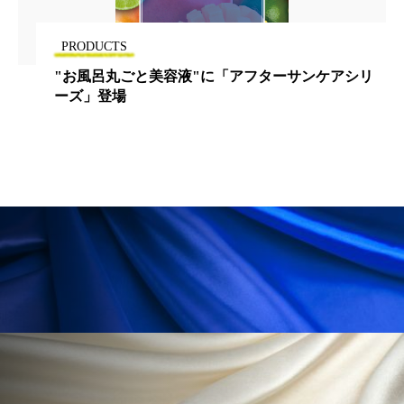
為替相場
熱中症対策
物流問題
特殊メイク
猛暑
生物模倣
用語辞典
PRODUCTS
"お風呂丸ごと美容液"に「アフターサンケアシリ
男性美容
画像解析
発酵
睡眠
ーズ」登場
睡眠 美容 金木犀
睡眠美容
秋
秋 冷え
筋膜
精油
素髪ケア やり方
紫外線対策
美容
美容テック
美容と政治
美容ビジネス
美容医療
美容業界
美的感覚
美肌習慣
美脚習慣
老化
肌ケア
肌トラブル
肌バリア
肌荒れ防止
脳
自律神経