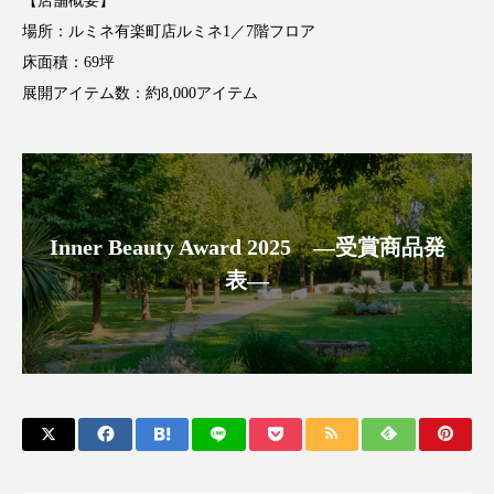
【店舗概要】
場所：ルミネ有楽町店ルミネ1／7階フロア
スマートウォッチ
スマートパッチ
床面積：69坪
スマートリング
セーフプレイス
セラミド
展開アイテム数：約8,000アイテム
セラミド保湿
セルフケア
ソーシャルウェルネス
ソーシャルコマース
Inner Beauty Award 2025 ―受賞商品発
タンパク質
ディープクレンジング
表―
デジタルデトックス
デトックス
ドライヤー 温度 髪 ダメージ
ナイアシンアミド
ナイトプロテイン
ナイトルーティン 金木犀
パーソナライズ
バーチャルメイク