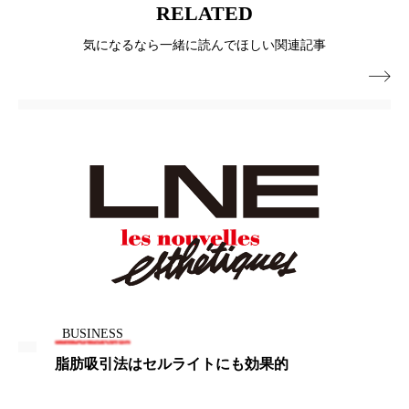
RELATED
ローカル
ロンジェビティ
下半身美容
気になるなら一緒に読んでほしい関連記事
乾燥 対策 冬 スキンケア
乾燥対策

乾燥肌対策
他者との再接続
企業・経済
価格改定
保湿
保湿と香り
保湿成分
健康寿命
光老化
免疫 肌
冬 UVケア
冬 美容 習慣
冬 髪 ツヤ 出す 方法
冬 髪 乾燥 改善 方法
BUSINESS
冬スキンケア
冬の乾燥肌
冬の印象美
脂肪吸引法はセルライトにも効果的
冬の準備
冬美容
冷え対策