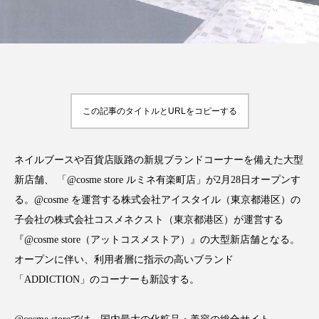
FEATURED
注目の企画
この記事のタイトルとURLをコピーする
TAG LIST
タグ一覧
ネイルブースや百貨店販路の新規ブランドコーナーを備えた大型
新店舗、 「@cosme store ルミネ有楽町店」が2月28日オープンす
AI
B2B
BeautyTech
ChatGPT
る。@cosme を運営する株式会社アイスタイル（東京都港区）の
子会社の株式会社コスメネクスト（東京都港区）が運営する
Gemini
Instagram
SaaS
SNS
『@cosme store（アットコスメストア）』の大型新店舗となる。
オープンに伴い、利用者層に指示の高いブランド
TikTok
アスタキサンチン
「ADDICTION」のコーナーも新設する。
アスレジャーコスメ
アレルギー
アロマ