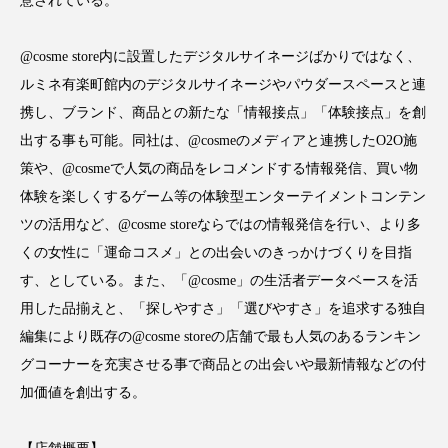
意されている。
クローズアップ
ケーススタディ
コグニティブヘルス
コスト削減
@cosme store内に設置したデジタルサイネージばかりではなく、
ルミネ有楽町館内のデジタルサイネージやパウダースペースと連
コネクテッド・ビューティ
コミュニケーション
携し、ブランド、商品との新たな「情報接点」「体験接点」を創
出する事も可能。同社は、@cosmeのメディアと連携したO2O施
コルチゾール
サステナビリティ
策や、@cosmeで人気の商品をレコメンドする情報発信、買い物
サステナブル美容
サプライチェーン
体験を楽しくするゲーム等の体験型エンターテイメントコンテン
ツの活用など、@cosme storeならではの情報発信を行い、より多
サプリ
サロンクレンジング
サロン戦略
くの女性に「運命コスメ」との出会いのきっかけづくりを目指
す、としている。また、「@cosme」の生活者データベースを活
サロン経営
サロン連略
シャネル
用した品揃えと、「探しやすさ」「選びやすさ」を追求する独自
編集により既存の@cosme storeの店舗で最も人気のあるランキン
スカルプ クレンジング 頻度
スカルプケア
グコーナーを充実させる事で商品との出会いや最新情報などの付
スキンケア
スキンケア 習慣
加価値を創出する。
スキンケアルーティン
ストレス
スパ