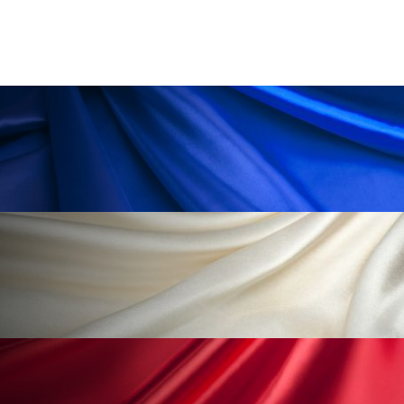
冷え性改善
加工アプリ
加工フィルター
加工顔
労働環境
国内市場
国際市場
地政学リスク
外出控え
夜 スキンケア 香り
孤独
巡らせるケア
巡りケア
差別化
廃棄ロス
成分
技術経営
技術転用
抗酸化
抗酸化ケア
断食
新商品
日中関係
日焼け止め
時間制限食
東洋医学
梅雨
棚卸資産
汗ケア
温活スキンケア
温活女子
温活習慣