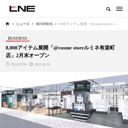
グローバルビューティ＆ヘルスケアビジネス誌
ニュース
BUSINESS
8,000アイテム展開「@cosme storeルミネ有楽町店」2月末オープン
NEW POST
カテゴリー毎の最新記事
BUSINESS
LIFESTYLE
BUSINESS
8,000アイテム展開「@cosme storeルミネ有楽町
店」2月末オープン
2014.02.04
2025.04.19
SNSの「加工顔」と美容医療｜AI
GWI調査から読み解く2030年の
」
がもたらす可能性とこれから
都市型スパ――身近なウェルネ
の次世代モデル
2026.07.13
2026.08.06