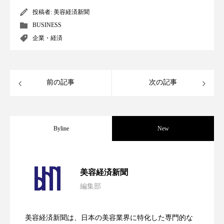
パーフェクト株式会社
バイオハッキング
投稿者:
美容経済新聞
BUSINESS
バイオミメティクス
バイオミメティック
企業・経済
バクチオール
バリア機能
ハロウィ
ハロウィン後スキンケア
前の記事
次の記事
ハロウィン翌日 肌リセット
ヒアルロン酸
Byline
New
ビジネスモデル
ビタミンC誘導体
ファシア
ファスティング
フィトレチノール
パーフェクト社の「AI美容」事例｜「死
2026.08.04
美容経済新聞
プチ断食
ブルーオーシャン
編集部
花王、化粧品事業で棚卸資産38%削減
2026.07.28
の谷」克服と酷暑を商機に変えるB2B
フレグランス 冬
プロンプト
ヘアケア
美容経済新聞は、日本の美容業界に特化した専門的な