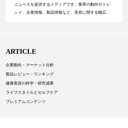
ペアトリートメント
ヘッドスパ
【技術転用】ポーラの『顔画像解析AI』
2026.07.20
――AI需要予測で猛暑の欠品と過剰在庫
ニュースを提供するメディアです。業界の動向やトレ
SaaSモデル
ンド、企業情報、製品情報など、美容に関する幅広い
ヘルスケア
ヘルスビューティー
テーマを取り上げています。 編集部では、美容業界の
が猛暑の建設現場に選ばれる理由
を防ぐDX戦略
ポジショニング
ボディケア
ホルモン
取材や情報収集、分析を行い、業界内外の最新情報を
主に美容業界関係者に向けて発信しています。私たち
マーケティング
マイクロスパ
は「キレイをふやす」を企業理念として信頼性の高い
ARTICLE
情報提供を通じて美容業界の発展に貢献すべく努力し
マネジメント
むくみ対策
むくみ改善
ています。
企業動向・マーケット分析
メンズスキンケア
メンタルケア
製品レビュー・ランキング
メンタルヘルス
ライフスタイル
健康美容の科学・研究成果
ライフスタイルとセルフケア
リカバリー
リカバリーウェア
リサーチ
プレミアムコンテンツ
リナロール 効果
リラクゼーション
リラックス効果
レチナール
レチノール