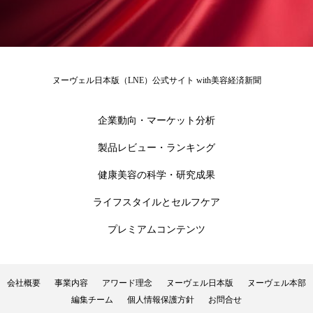
為替相場
熱中症対策
物流問題
特殊メイク
猛暑
生物模倣
用語辞典
男性美容
画像解析
発酵
睡眠
ヌーヴェル日本版（LNE）公式サイト with美容経済新聞
睡眠 美容 金木犀
睡眠美容
秋
企業動向・マーケット分析
秋 冷え
筋膜
精油
素髪ケア やり方
製品レビュー・ランキング
紫外線対策
美容
美容テック
健康美容の科学・研究成果
美容と政治
美容ビジネス
美容医療
ライフスタイルとセルフケア
プレミアムコンテンツ
美容業界
美的感覚
美肌習慣
美脚習慣
老化
肌ケア
肌トラブル
会社概要
事業内容
アワード理念
ヌーヴェル日本版
ヌーヴェル本部
編集チーム
個人情報保護方針
お問合せ
肌バリア
肌荒れ防止
脳
自律神経