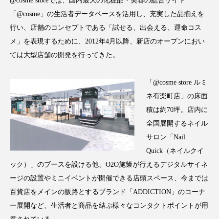
@cosme storeでは、国内最大の化粧品・美容の総合サイト
アンチエイジング
アンチソリチュード
「@cosme」の生活者データベースを活用し、充実した品揃えを
行い、店舗のコンセプトである「試せる、出会える、運命コス
インタビュー
インナービューティー 冷え
メ」を表現するために、2012年4月以降、新店のオープンにおい
ては大型店舗の開発を行ってきた。
インナービューティーアワード2025受賞商品
ウェアラブルデバイス
ウェルネス
「@cosme store ルミ
ネ有楽町店」の床面
ウェルビーイング
エイジングケア
積は約70坪。店内に
全国展開するネイル
エクソソーム
オーガニック
オゾン
サロン「Nail
カウンセラー
カウンセリング
Quick（ネイルクイ
ック）」のブースを設ける他、O2O施策が行えるデジタルサイネ
カカイオイル
ガジェット
キーワード
ージの設置やミニイベントが開催できる店頭スペース、今までは
百貨店をメインの販路とするブランド「ADDICTION」のコーナ
クルエルティフリー
クレンジング
ー展開など、生活者と商品を結ぶ様々なコンタクトポイントが用