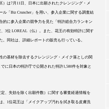
区）は7月11日、日本に出願されたクレンジング・メ
Biz Cruncher」を用い、参入企業に関する調査結
TAG LIST
合的に参入企業の競争力を見た「特許総合力ランキン
堂、3位 LOREAL（仏）。また、花王の有効特許に関す
タグ一覧
た。同社は、詳細レポートの販売も行っている。
ChatGPT
Gemini
Instagram
SaaS
SN
性の基材を除去するクレンジング・メイク落としの関
末までに日本の特許庁で公開された特許1,580件を対象と
ジャーコスメ
アレルギー
アロマ
アンチエイジン
ューティー 冷え
インナービューティーアワード2025受賞商品
ング
エイジングケア
エクソソーム
オーガニック
査定、失効を除く出願件数）に関する審査経過情報を
は、1位花王は「メイクアップ汚れを拭き取る皮膚洗
ング
カカイオイル
ガジェット
キーワード