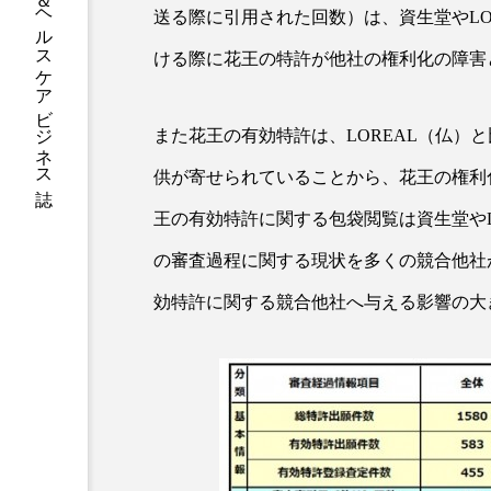
グローバルビューティ＆ヘルスケアビジネス誌
送る際に引用された回数）は、資生堂やLO
加工アプリ
加工フィルタ
ける際に花王の特許が他社の権利化の障害
外出控え
夜 スキンケア 
また花王の有効特許は、LOREAL（仏）
技術経営
技術転用
供が寄せられていることから、花王の権利
時間制限食
東洋医学
王の有効特許に関する包袋閲覧は資生堂やL
為替相場
熱中症対策
の審査過程に関する現状を多くの競合他社
画像解析
発酵
睡
効特許に関する競合他社へ与える影響の大
素髪ケア やり方
紫外線
美容業界
美的感覚
肌荒れ防止
脳
自