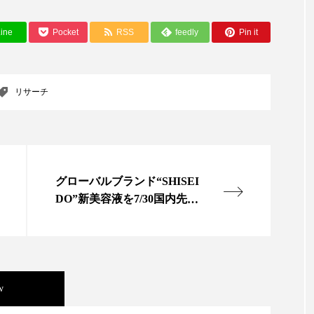
ine
Pocket
RSS
feedly
Pin it
リサーチ
グローバルブランド“SHISEI
DO”新美容液を7/30国内先行
発売
w