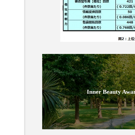
金木犀 スキンケア
金木犀
香りケア
香りの重ね使い
髪 静電気 冬 対策
髪のバ
Inner Beauty