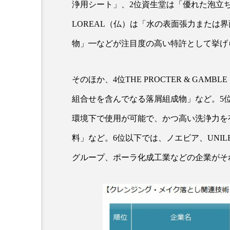
浄用シート」、2位資生堂は「優れた泡立
クレンジング
クローズア
LOREAL（仏）は「水の表面張力または
コネクテッド・ビューティ
物」━などが注目度の高い特許として挙げ
サプライチェーン
サプリ
そのほか、4位THE PROCTER & G
スカルプ クレンジング 頻度
組合せを含んでなる落屑組成物」など。5
ストレス
スパ
ス
環境下で使用が可能で、かつ高い洗浄力を
セラミド保湿
セルフケア
料」など。6位以下では、ノエビア、UNI
グループ、ポーラ化成工業などの企業がそ
ディープクレンジング
デ
ナイトプロテイン
ナイト
バイオハッキング
バイオ