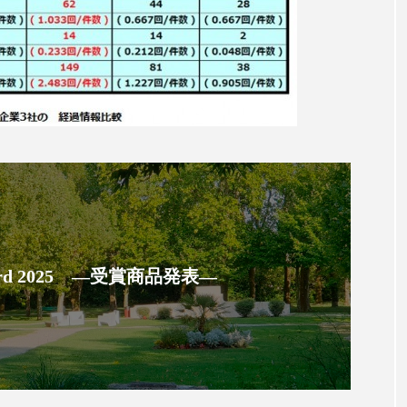
 香り 効果
需要予測
頭皮 保湿 ミスト おすすめ
香料
香水 レイヤリング
香水の持続
高市
リア機能 とは
 Award 2025 ―受賞商品発表―