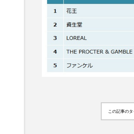
超が「ながら美容」を実
SNSの「加工顔」と美容医療
を有効に使いたい」が9
がもたらす可能性とこれか
2026.07.13
9
この記事のタ