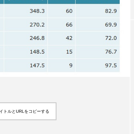
｜AI
GWI調査から読み解く2030年の都
青山メ
ら
市型スパ――身近なウェルネスの
玲 院
次世代モデル
見が切
療の新
2026.08.06
2026
FEATURED
注目の企画
イトルとURLをコピーする