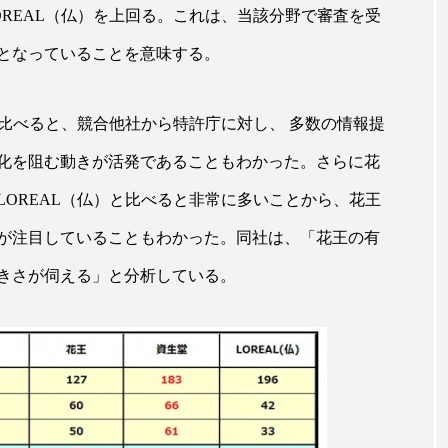
REAL（仏）を上回る。これは、当該分野で審査を受
ー
加工顔
労働環境
国内市場
国際市場
となっていることを意味する。
香り
孤独
巡らせるケア
巡りケア
差別化
と比べると、競合他社から特許庁に対し、 多数の情報提
抗酸化
抗酸化ケア
断食
新商品
日中関係
化を阻む動きが活発であることもわかった。さらに花
梅雨
棚卸資産
汗ケア
温活スキンケア
OREAL（仏）と比べると非常に多いことから、花王
物流問題
特殊メイク
猛暑
生物模倣
用
が注目していることもわかった。同社は、「花王の有
眠
睡眠 美容 金木犀
睡眠美容
秋
秋 冷え
きさが伺える」と分析している。
対策
美容
美容テック
美容と政治
美容ビジ
美肌習慣
美脚習慣
老化
肌ケア
肌トラブ
律神経
花王
血行促進
過剰在庫
都市型美容