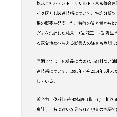
株式会社パテント・リザルト（東京都台東
イク落とし関連技術について、特許分析ツール「
果の概要を発表した。特許の質と量から総
グ」を集計した結果、1位 花王、2位 資生
る競合他社へ与える影響力の強さも判明し
AI
B2B
BeautyTech
同調査では、化粧品に含まれる顔料など油
連技術について、1993年から2014年5月
アスタキサンチン
アスレ
している。
インタビュー
インナービ
ウェルネス
ウェルビーイ
総合力上位3社の有効特許（取下げ、拒絶
集計し、特に違いが見られた項目の概要で
カウンセラー
カウンセリ