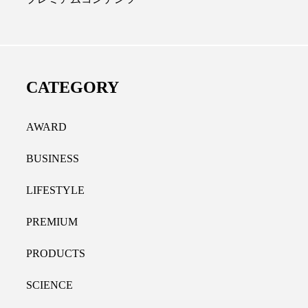
ディカルクリニック｜本郷
レチノール代替成分と
長：内科と循環器専門医の知
オールやレチナールなど
り拓く、再生医療と統合医
果と活用法
CATEGORY
たな価値
2026.07.30
.04.28
AWARD
BUSINESS
LIFESTYLE
PREMIUM
PRODUCTS
SCIENCE