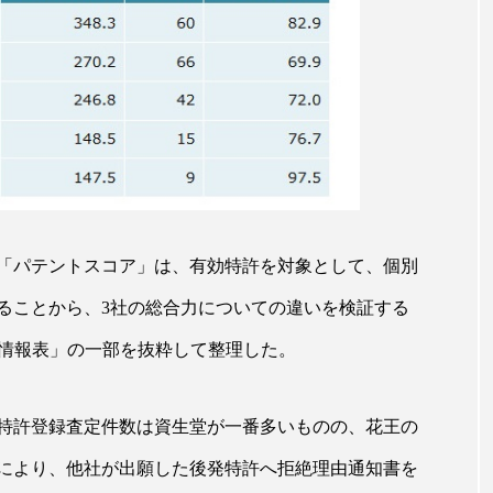
ハロウィン翌日 肌リセット
ヒアルロン酸
ビジネスモデ
フィトレチノール
プチ断食
ブルーオーシャン
ペアトリートメント
ヘッドスパ
ヘルスケア
ヘ
ア
ホルモン
マーケティング
マイクロスパ
メンズスキンケア
メンタルケア
メンタルヘルス
「パテントスコア」は、有効特許を対象として、個別
ェア
リサーチ
リナロール 効果
リラクゼーション
ることから、3社の総合力についての違いを検証する
ローカル
ロンジェビティ
下半身美容
乾燥 
「経過情報表」の一部を抜粋して整理した。
他者との再接続
企業・経済
価格改定
保湿
免疫 肌
冬 UVケア
冬 美容 習慣
冬 髪 ツヤ 出す 
特許登録査定件数は資生堂が一番多いものの、花王の
により、他社が出願した後発特許へ拒絶理由通知書を
冬の印象美
冬の準備
冬美容
冷え対策