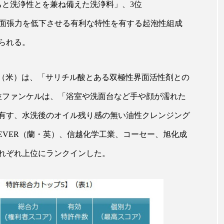
ちと洗浄性とを兼ね備えた洗浄料」、3位
ップ
ケーススタディ
コグニティブヘルス
コスト
界面張力を低下させる有利な特性を有する起泡性組成
コミュニケーション
コルチゾール
サステナビリティ
られる。
サロンクレンジング
サロン戦略
サロン経営
AMBLE（米）は、「サリチル酸とある双極性界面活性剤との
スカルプケア
スキンケア
スキンケア 習慣
ス
位ファンケルは、「浴室や洗面台など手や顔が濡れた
マートウォッチ
スマートパッチ
スマートリング
セ
有す、水洗後のオイル残り感の無い油性クレンジング
ソーシャルウェルネス
ソーシャルコマース
タン
LEVER（蘭・英）、信越化学工業、コーセー、旭化成
れぞれ上位にランクインした。
ジタルデトックス
デトックス
ドライヤー 温度 髪 ダメー
ルーティン 金木犀
パーソナライズ
バーチャルメイク
ミメティクス
バイオミメティック
バクチオール