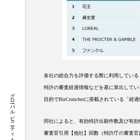
ハロウィン後スキンケア
ファシア
ファスティング
プロンプト
ヘアケア
ポジショニング
ボディケ
むくみ対策
むくみ改善
各社の総合力を評価する際に利用している
リカバリー
リカバリーウ
特許の審査経過情報などを基に算出してい
レチナール
レチノール
目的でBizCruncherに搭載されている
乾燥対策
乾燥肌対策
健康寿命
光老化
同社によると、有効特許出願件数及び有効
審査官引用【他社】回数（特許庁の審査官
冬スキンケア
冬の乾燥肌