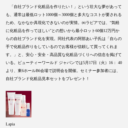
「自社ブランド化粧品を作りたい！」という壮大な夢があって
も、通常は最低ロット1000個～3000個と多大なコストが要される
ため、なかなか具現化できないのが実情。㈱ラピアでは、“気軽
FEATURED
注目の企画
に化粧品を作ってほしい”との想いから最小ロット60個12万円か
らの自社ブランド化を実現。同社代表の阿部あい子氏は「自らの
手で化粧品作りをしているのでお客様が信頼して買ってくれま
す。」と、安心・安全・高品質な化粧品づくりへの信念を掲げて
TAG LIST
タグ一覧
いる。ビューティーワールド ジャパンでは5月17日（火）16： 40
より、東6ホールB6会場で説明会を開催。セミナー参加者には、
AI
B2B
BeautyTech
ChatGPT
自社ブランド化粧品見本セットをプレゼント！
Gemini
Instagram
SaaS
SNS
TikTok
アスタキサンチン
アスレジャーコスメ
アレルギー
アロマ
Lapia