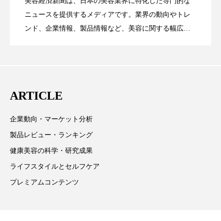
美容経済新聞は、日本の美容業界に特化した専門的な
【技術転用】ポーラの『顔画像解析AI』
2026.07.20
――AI需要予測で猛暑の欠品と過剰在庫
ニュースを提供するメディアです。業界の動向やトレ
SaaSモデル
スマートウォッチ
スマートパッチ
ンド、企業情報、製品情報など、美容に関する幅広い
スマートリング
セーフプレイス
セラミド
テーマを取り上げています。 編集部では、美容業界の
が猛暑の建設現場に選ばれる理由
を防ぐDX戦略
取材や情報収集、分析を行い、業界内外の最新情報を
セラミド保湿
セルフケア
主に美容業界関係者に向けて発信しています。私たち
は「キレイをふやす」を企業理念として信頼性の高い
ソーシャルウェルネス
ソーシャルコマース
ARTICLE
情報提供を通じて美容業界の発展に貢献すべく努力し
タンパク質
ディープクレンジング
ています。
企業動向・マーケット分析
デジタルデトックス
デトックス
製品レビュー・ランキング
健康美容の科学・研究成果
ドライヤー 温度 髪 ダメージ
ナイアシンアミド
ライフスタイルとセルフケア
ナイトプロテイン
ナイトルーティン 金木犀
プレミアムコンテンツ
パーソナライズ
バーチャルメイク