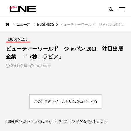
グローバルビューティ＆ヘルスケアビジネス誌
ニュース
BUSINESS
ビューティーワールド ジャパン 2011 注目出展企業 「（株）ラピア」
NEW POST
カテゴリー毎の最新記事
BUSINESS
LIFESTYLE
BUSINESS
ビューティーワールド ジャパン 2011 注目出展
企業 「（株）ラピア」
2011.05.10
2025.04.19
この記事のタイトルとURLをコピーする
SNSの「加工顔」と美容医療｜AI
GWI調査から読み解く2030年の
」
がもたらす可能性とこれから
都市型スパ――身近なウェルネ
の次世代モデル
2026.07.13
2026.08.06
国内最小ロット60個から！自社ブランドの夢を叶えよう