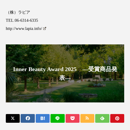
アンチエイジング
アンチソリチュード
（株）ラピア
インタビュー
インナービューティー 冷え
TEL:06-6314-6335
http://www.lapia.info/
インナービューティーアワード2025受賞商品
ウェアラブルデバイス
ウェルネス
ウェルビーイング
エイジングケア
Inner Beauty Award 2025 ―受賞商品発
エクソソーム
オーガニック
オゾン
表―
カウンセラー
カウンセリング
カカイオイル
ガジェット
キーワード
クルエルティフリー
クレンジング