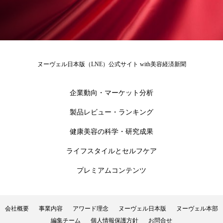
ローカル
ロンジェビティ
下半身美容
乾燥 対策 冬 スキンケア
乾燥対策
乾燥肌対策
他者との再接続
企業・経済
ヌーヴェル日本版（LNE）公式サイト with美容経済新聞
価格改定
保湿
保湿と香り
保湿成分
企業動向・マーケット分析
健康寿命
光老化
免疫 肌
製品レビュー・ランキング
健康美容の科学・研究成果
冬 UVケア
冬 美容 習慣
ライフスタイルとセルフケア
冬 髪 ツヤ 出す 方法
冬 髪 乾燥 改善 方法
プレミアムコンテンツ
冬スキンケア
冬の乾燥肌
冬の印象美
冬の準備
冬美容
冷え対策
会社概要
事業内容
アワード理念
ヌーヴェル日本版
ヌーヴェル本部
編集チーム
個人情報保護方針
お問合せ