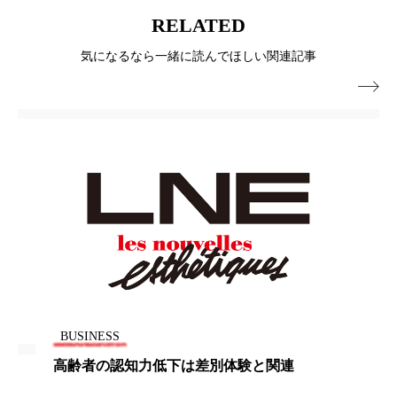
パーフェクト株式会社
バイオハッキング
RELATED
気になるなら一緒に読んでほしい関連記事
バイオミメティクス
バイオミメティック

バクチオール
バリア機能
ハロウィ
ハロウィン後スキンケア
ハロウィン翌日 肌リセット
ヒアルロン酸
ビジネスモデル
ビタミンC誘導体
ファシア
ファスティング
フィトレチノール
プチ断食
ブルーオーシャン
BUSINESS
フレグランス 冬
プロンプト
ヘアケア
高齢者の認知力低下は差別体験と関連