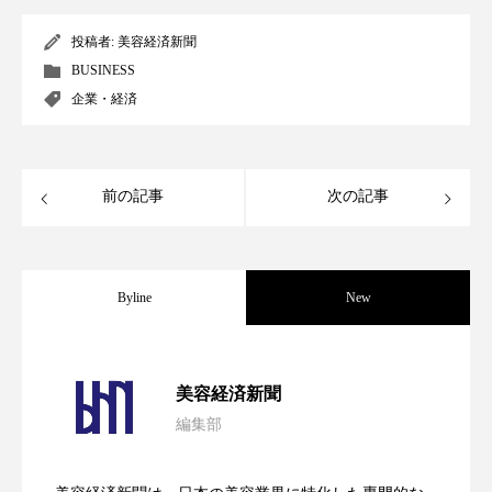
クローズアップ
ケーススタディ
投稿者:
美容経済新聞
コグニティブヘルス
コスト削減
BUSINESS
企業・経済
コネクテッド・ビューティ
コミュニケーション
コルチゾール
サステナビリティ
前の記事
次の記事
サステナブル美容
サプライチェーン
サプリ
サロンクレンジング
サロン戦略
Byline
New
サロン経営
サロン連略
シャネル
パーフェクト社の「AI美容」事例｜「死
2026.08.04
スカルプ クレンジング 頻度
スカルプケア
美容経済新聞
スキンケア
スキンケア 習慣
編集部
花王、化粧品事業で棚卸資産38%削減
2026.07.28
の谷」克服と酷暑を商機に変えるB2B
スキンケアルーティン
ストレス
スパ