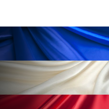
ペアトリートメント
ヘッドスパ
ヘルスケア
ヘルスビューティー
ポジショニング
ボディケア
ホルモン
マーケティング
マイクロスパ
マネジメント
むくみ対策
むくみ改善
メンズスキンケア
メンタルケア
メンタルヘルス
ライフスタイル
リカバリー
リカバリーウェア
リサーチ
リナロール 効果
リラクゼーション
リラックス効果
レチナール
レチノール