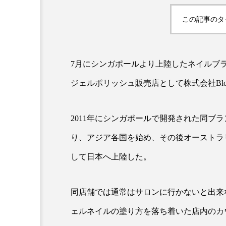
この記事のタ
7月にシンガポールより上陸したネイルブ
ジェルポリッシュ販売店として株式会社Blo
AI
B2B
BeautyTech
2011年にシンガポールで開発された同ブ
り、アジア各国を始め、その後オーストラリ
アスタキサンチン
アスレ
して日本へ上陸した。
インタビュー
インナービ
ウェルネス
ウェルビーイ
同店舗では通常はサロンに行かないと出来
ェルネイルの塗り方を落ち着いた店内のカ
カウンセラー
カウンセリ