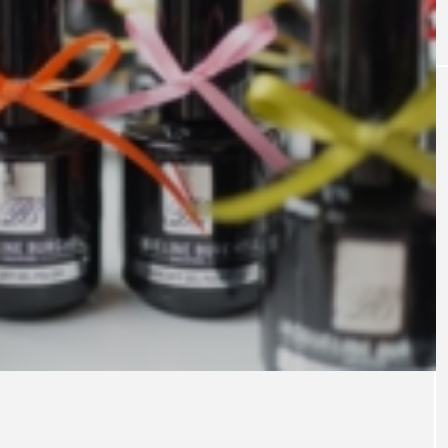
｜AI
GWI調査から読み解く2030年の都
青山メ
ら
市型スパ――身近なウェルネスの
玲 院
次世代モデル
見が切
療の新
2026.08.06
2026
FEATURED
注目の企画