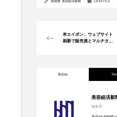
投稿者:
美容経済新聞
LIFESTYLE
金木犀 スキンケア
金木犀
香りケア
香りの重ね使い
髪 静電気 冬 対策
髪のバ
米エイボン、ウェブサイト
刷新で販売員とマルチタス
ク
Byline
Ne
2026.08.04
パーフェクト社の「AI
美容経済新
編集部
2026.07.28
花王、化粧品事業で棚卸
SaaSモデル