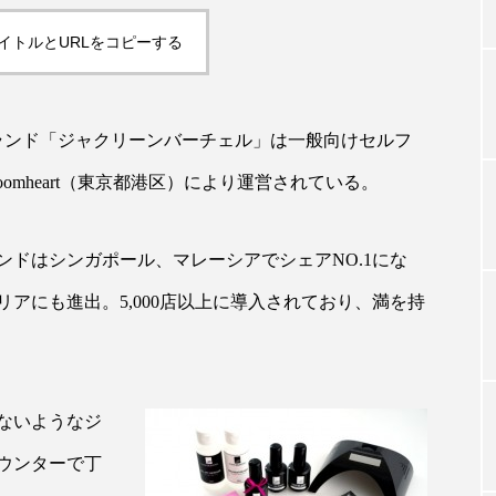
イトルとURLをコピーする
TAG LIST
ランド「ジャクリーンバーチェル」は一般向けセルフ
タグ一覧
omheart（東京都港区）により運営されている。
ChatGPT
Gemini
Instagram
SaaS
SN
ランドはシンガポール、マレーシアでシェアNO.1にな
アにも進出。5,000店以上に導入されており、満を持
ジャーコスメ
アレルギー
アロマ
アンチエイジン
ューティー 冷え
インナービューティーアワード2025受賞商品
ング
エイジングケア
エクソソーム
オーガニック
ないようなジ
ウンターで丁
ング
カカイオイル
ガジェット
キーワード