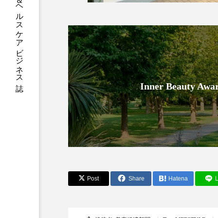
グローバルビューティ＆ヘルスケアビジネス誌
加工アプリ
加工フィルタ
外出控え
夜 スキンケア 
技術経営
技術転用
Inner Beauty
時間制限食
東洋医学
為替相場
熱中症対策
画像解析
発酵
睡
素髪ケア やり方
紫外線
Post
Share
Hatena
L
美容業界
美的感覚
肌荒れ防止
脳
自