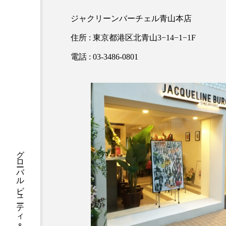
ハロウィン後スキンケア
ジャクリーンバーチェル青山本店
ファシア
ファスティング
住所 : 東京都港区北青山3−14−1−1F
プロンプト
ヘアケア
電話 : 03-3486-0801
ポジショニング
ボディケ
むくみ対策
むくみ改善
リカバリー
リカバリーウ
レチナール
レチノール
乾燥対策
乾燥肌対策
健康寿命
光老化
冬スキンケア
冬の乾燥肌