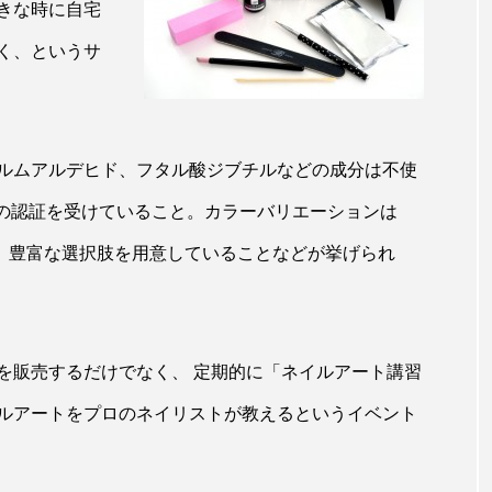
きな時に自宅
ップ
ケーススタディ
コグニティブヘルス
コスト
く、というサ
コミュニケーション
コルチゾール
サステナビリティ
サロンクレンジング
サロン戦略
サロン経営
ルムアルデヒド、フタル酸ジブチルなどの成分は不使
スカルプケア
スキンケア
スキンケア 習慣
ス
性の認証を受けていること。カラーバリエーションは
マートウォッチ
スマートパッチ
スマートリング
セ
あり、豊富な選択肢を用意していることなどが挙げられ
ソーシャルウェルネス
ソーシャルコマース
タン
ジタルデトックス
デトックス
ドライヤー 温度 髪 ダメー
を販売するだけでなく、 定期的に「ネイルアート講習
ルーティン 金木犀
パーソナライズ
バーチャルメイク
ルアートをプロのネイリストが教えるというイベント
ミメティクス
バイオミメティック
バクチオール