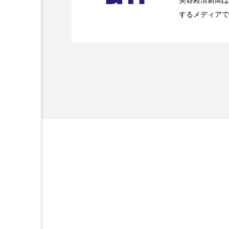
美容経済新聞は
するメディアで
2026.07.20
【技術転用】ポーラの『
を防ぐDX戦略
ど、美容に関す
容業界の取材や
容業界関係者に
を企業理念とし
献すべく努力し