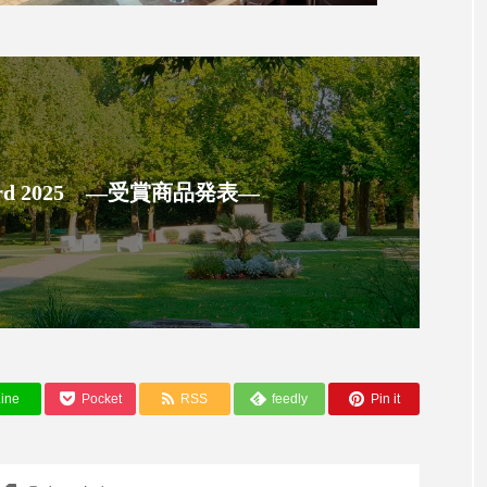
ー
加工顔
労働環境
国内市場
国際市場
香り
孤独
巡らせるケア
巡りケア
差別化
抗酸化
抗酸化ケア
断食
新商品
日中関係
 Award 2025 ―受賞商品発表―
梅雨
棚卸資産
汗ケア
温活スキンケア
物流問題
特殊メイク
猛暑
生物模倣
用
眠
睡眠 美容 金木犀
睡眠美容
秋
秋 冷え
対策
美容
美容テック
美容と政治
美容ビジ
ine
Pocket
RSS
feedly
Pin it
美肌習慣
美脚習慣
老化
肌ケア
肌トラブ
律神経
花王
血行促進
過剰在庫
都市型美容