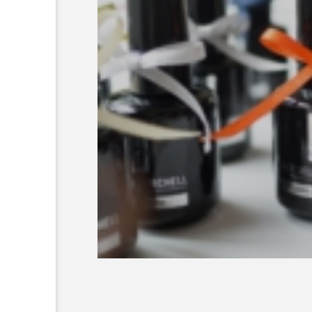
超が「ながら美容」を実
SNSの「加工顔」と美容医療
を有効に使いたい」が9
がもたらす可能性とこれか
2026.07.13
9