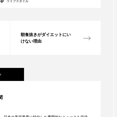
ライフスタイル
 香り 効果
需要予測
頭皮 保湿 ミスト おすすめ
香料
香水 レイヤリング
香水の持続
高市
リア機能 とは
朝食抜きがダイエットにい
けない理由
w
美容」事例｜「死の谷」克服と酷暑を商機に変えるB2B
聞
資産38%削減――AI需要予測で猛暑の欠品と過剰在庫