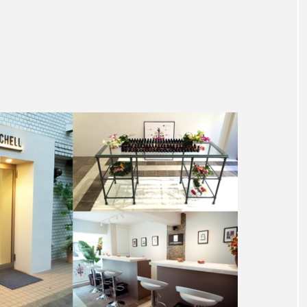
ハロウィン翌日 肌リセット
ヒアルロン酸
ビジネスモデ
フィトレチノール
プチ断食
ブルーオーシャン
ペアトリートメント
ヘッドスパ
ヘルスケア
ヘ
ア
ホルモン
マーケティング
マイクロスパ
メンズスキンケア
メンタルケア
メンタルヘルス
ェア
リサーチ
リナロール 効果
リラクゼーション
ローカル
ロンジェビティ
下半身美容
乾燥 
他者との再接続
企業・経済
価格改定
保湿
免疫 肌
冬 UVケア
冬 美容 習慣
冬 髪 ツヤ 出す 
冬の印象美
冬の準備
冬美容
冷え対策