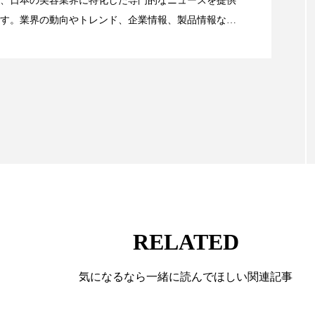
、日本の美容業界に特化した専門的なニュースを提供
す。業界の動向やトレンド、企業情報、製品情報な
顔画像解析AI』が猛暑の建設現場に選ばれる理由
る幅広いテーマを取り上げています。 編集部では、美
情報収集、分析を行い、業界内外の最新情報を主に美
向けて発信しています。私たちは「キレイをふやす」
て信頼性の高い情報提供を通じて美容業界の発展に貢
ています。
RELATED
気になるなら一緒に読んでほしい関連記事