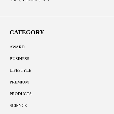
ディカルクリニック｜本郷
レチノール代替成分と
長：内科と循環器専門医の知
オールやレチナールなど
り拓く、再生医療と統合医
果と活用法
CATEGORY
たな価値
2026.07.30
.04.28
AWARD
BUSINESS
LIFESTYLE
PREMIUM
PRODUCTS
SCIENCE