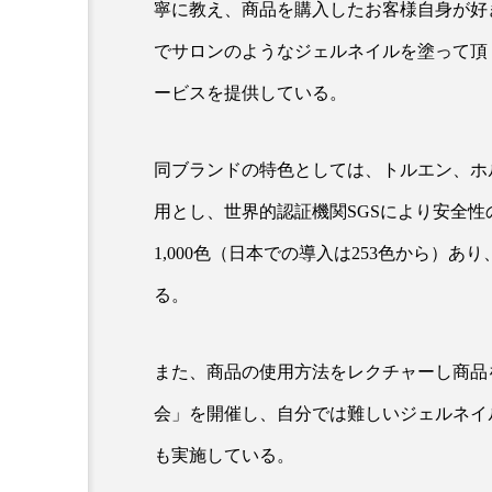
寧に教え、商品を購入したお客様自身が好
クレンジング
クローズア
でサロンのようなジェルネイルを塗って頂
コネクテッド・ビューティ
ービスを提供している。
サプライチェーン
サプリ
同ブランドの特色としては、トルエン、ホ
スカルプ クレンジング 頻度
用とし、世界的認証機関SGSにより安全
ストレス
スパ
ス
1,000色（日本での導入は253色から）
セラミド保湿
セルフケア
る。
ディープクレンジング
デ
また、商品の使用方法をレクチャーし商品
ナイトプロテイン
ナイト
会」を開催し、自分では難しいジェルネイ
バイオハッキング
バイオ
も実施している。