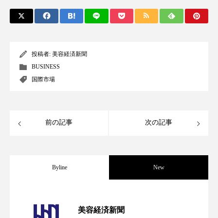
パーフェクト株式会社
バイオハッキング
バイオミメティクス
バイオミメティック
投稿者:
美容経済新聞
バクチオール
バリア機能
ハロウィ
BUSINESS
ハロウィン後スキンケア
国際市場
ハロウィン翌日 肌リセット
ヒアルロン酸
前の記事
次の記事
ビジネスモデル
ビタミンC誘導体
ファシア
ファスティング
フィトレチノール
Byline
New
プチ断食
ブルーオーシャン
フレグランス 冬
プロンプト
ヘアケア
パーフェクト社の「AI美容」事例｜「死
2026.08.04
美容経済新聞