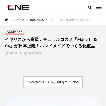
グローバルビューティ＆ヘルスケアビジネス誌
ニュース
BUSINESS
イギリスから高級ナチュラルコスメ「Make It ＆ Co」が日本上陸！ハンドメイドでつくる化粧品
NEW POST
カテゴリー毎の最新記事
BUSINESS
LIFESTYLE
BUSINESS
イギリスから高級ナチュラルコスメ「Make It ＆
Co」が日本上陸！ハンドメイドでつくる化粧品
2012.08.16
2025.04.19
この記事のタイトルとURLをコピーする
SNSの「加工顔」と美容医療｜AI
GWI調査から読み解く2030年の
」
がもたらす可能性とこれから
都市型スパ――身近なウェルネ
の次世代モデル
2026.07.13
2026.08.06