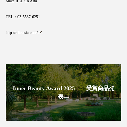
Make It ＆ Co Asia
スマートウォッチ
スマートパッチ
TEL：03-5537-6251
スマートリング
セーフプレイス
セラミド
http://mic-asia.com/
セラミド保湿
セルフケア
ソーシャルウェルネス
ソーシャルコマース
タンパク質
ディープクレンジング
デジタルデトックス
デトックス
Inner Beauty Award 2025 ―受賞商品発
ドライヤー 温度 髪 ダメージ
ナイアシンアミド
表―
ナイトプロテイン
ナイトルーティン 金木犀
パーソナライズ
バーチャルメイク