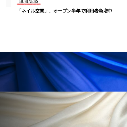
BUSINESS
冷え性改善
加工アプリ
加工フィルター
「ネイル空間」、オープン半年で利用者急増中
加工顔
労働環境
国内市場
国際市場
地政学リスク
外出控え
夜 スキンケア 香り
孤独
巡らせるケア
巡りケア
差別化
廃棄ロス
成分
技術経営
技術転用
抗酸化
抗酸化ケア
断食
新商品
日中関係
日焼け止め
時間制限食
東洋医学
梅雨
棚卸資産
汗ケア
温活スキンケア
温活女子
温活習慣