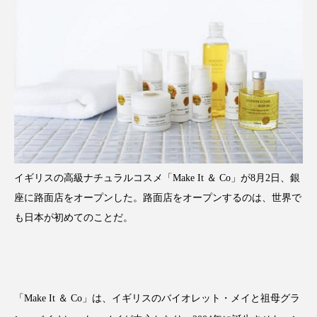
FEATURED
注目の企画
TAG LIST
タグ一覧
イギリスの高級ナチュラルコスメ「Make It ＆ Co」が8月2日、銀
AI
B2B
BeautyTech
ChatGPT
座に路面店をオープンした。路面店をオープンするのは、世界で
も日本が初めてのことだ。
Gemini
Instagram
SaaS
SNS
TikTok
アスタキサンチン
アスレジャーコスメ
アレルギー
アロマ
「Make It ＆ Co
」
は、イギリスのバイオレット・メイと祖母グラ