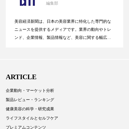
ペアトリートメント
ヘッドスパ
編集部
花王、化粧品事業で棚卸資産38%削減
2026.07.28
の谷」克服と酷暑を商機に変えるB2B
ヘルスケア
ヘルスビューティー
美容経済新聞は、日本の美容業界に特化した専門的な
ポジショニング
ボディケア
ホルモン
【技術転用】ポーラの『顔画像解析AI』
2026.07.20
――AI需要予測で猛暑の欠品と過剰在庫
ニュースを提供するメディアです。業界の動向やトレ
SaaSモデル
ンド、企業情報、製品情報など、美容に関する幅広い
マーケティング
マイクロスパ
テーマを取り上げています。 編集部では、美容業界の
が猛暑の建設現場に選ばれる理由
を防ぐDX戦略
取材や情報収集、分析を行い、業界内外の最新情報を
マネジメント
むくみ対策
むくみ改善
主に美容業界関係者に向けて発信しています。私たち
メンズスキンケア
メンタルケア
は「キレイをふやす」を企業理念として信頼性の高い
ARTICLE
情報提供を通じて美容業界の発展に貢献すべく努力し
メンタルヘルス
ライフスタイル
ています。
企業動向・マーケット分析
リカバリー
リカバリーウェア
リサーチ
製品レビュー・ランキング
健康美容の科学・研究成果
リナロール 効果
リラクゼーション
ライフスタイルとセルフケア
リラックス効果
レチナール
レチノール
プレミアムコンテンツ