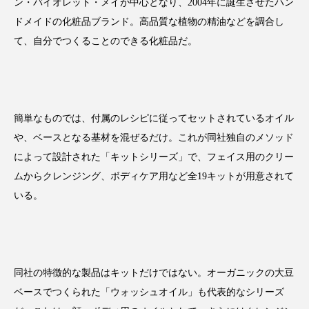
ン・バイオレット・メイが中心となり、2004年に誕生させたハン
アンチエイジング
アンチソリチュード
ドメイドの化粧品ブランド。高品質な植物の精油などを調合し
て、自分でつくることのできる化粧品だ。
インタビュー
インナービューティー 冷え
インナービューティーアワード2025受賞商品
ウェアラブルデバイス
ウェルネス
簡単なものでは、付属のレシピに従ってセットされているオイル
や、ベースとなる基材を混ぜるだけ。これが同社独自のメソッド
ウェルビーイング
エイジングケア
によって設計された「キットシリーズ」で、フェイス用のクリー
ムからクレンジング、ボディケア用など全19キットが用意されて
エクソソーム
オーガニック
オゾン
いる。
カウンセラー
カウンセリング
カカイオイル
ガジェット
キーワード
同社の特徴的な製品はキットだけではない。オーガニックの大豆
クルエルティフリー
クレンジング
ベースでつくられた「ウォッシュオイル」も代表的なシリーズ