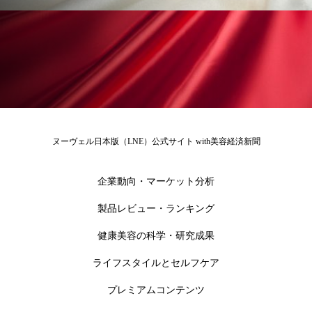
為替相場
熱中症対策
物流問題
特殊メイク
猛暑
生物模倣
用語辞典
男性美容
画像解析
発酵
睡眠
睡眠 美容 金木犀
睡眠美容
秋
秋 冷え
筋膜
精油
素髪ケア やり方
ヌーヴェル日本版（LNE）公式サイト with美容経済新聞
紫外線対策
美容
美容テック
企業動向・マーケット分析
美容と政治
美容ビジネス
美容医療
製品レビュー・ランキング
美容業界
美的感覚
美肌習慣
健康美容の科学・研究成果
ライフスタイルとセルフケア
美脚習慣
老化
肌ケア
肌トラブル
プレミアムコンテンツ
肌バリア
肌荒れ防止
脳
自律神経