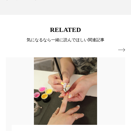
ローカル
ロンジェビティ
下半身美容
乾燥 対策 冬 スキンケア
乾燥対策
RELATED
乾燥肌対策
他者との再接続
企業・経済
気になるなら一緒に読んでほしい関連記事

価格改定
保湿
保湿と香り
保湿成分
健康寿命
光老化
免疫 肌
冬 UVケア
冬 美容 習慣
冬 髪 ツヤ 出す 方法
冬 髪 乾燥 改善 方法
冬スキンケア
冬の乾燥肌
冬の印象美
冬の準備
冬美容
冷え対策