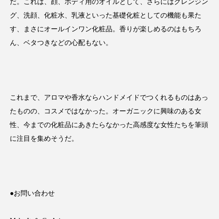
クローズアップ
ケーススタディ
だ。これは、顔、ボディ用のオイルとして、さらにはクレンジン
グ、洗顔、化粧水、乳液といった基礎化粧としての機能も果た
コグニティブヘルス
コスト削減
す、まさにオールインワン化粧品。香りが楽しめるのはもちろ
ん、ベタつきなどの心配もない。
コネクテッド・ビューティ
コミュニケーション
コルチゾール
サステナビリティ
サステナブル美容
サプライチェーン
これまで、アロマや香水ならハンドメイドでつくれるものはあっ
たものの、コスメではなかった。オーガニックに興味のある女
サプリ
サロンクレンジング
サロン戦略
性、今までの化粧品にあきたらなかった高感度な女性たちを筆頭
に注目を集めそうだ。
サロン経営
サロン連略
シャネル
スカルプ クレンジング 頻度
スカルプケア
スキンケア
スキンケア 習慣
●お問い合わせ
スキンケアルーティン
ストレス
スパ