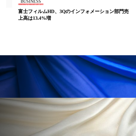
BUSINESS
ローカル
ロンジェビティ
下半身美容
富士フィルムHD、3Qのインフォメーション部門売
上高は13.4%増
乾燥 対策 冬 スキンケア
乾燥対策
乾燥肌対策
他者との再接続
企業・経済
価格改定
保湿
保湿と香り
保湿成分
健康寿命
光老化
免疫 肌
冬 UVケア
冬 美容 習慣
冬 髪 ツヤ 出す 方法
冬 髪 乾燥 改善 方法
冬スキンケア
冬の乾燥肌
冬の印象美
冬の準備
冬美容
冷え対策