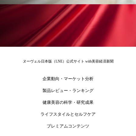
冷え性改善
加工アプリ
加工フィルター
加工顔
労働環境
国内市場
国際市場
地政学リスク
外出控え
夜 スキンケア 香り
孤独
巡らせるケア
巡りケア
差別化
ヌーヴェル日本版（LNE）公式サイト with美容経済新聞
廃棄ロス
成分
技術経営
技術転用
抗酸化
抗酸化ケア
断食
新商品
企業動向・マーケット分析
製品レビュー・ランキング
日中関係
日焼け止め
時間制限食
健康美容の科学・研究成果
東洋医学
梅雨
棚卸資産
汗ケア
ライフスタイルとセルフケア
温活スキンケア
温活女子
温活習慣
プレミアムコンテンツ