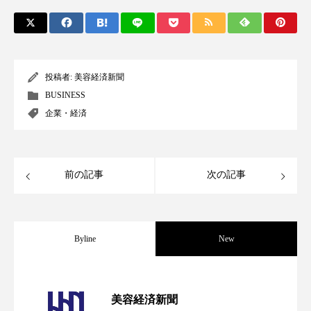
スマートウォッチ
スマートパッチ
スマートリング
セーフプレイス
セラミド
投稿者:
美容経済新聞
セラミド保湿
セルフケア
BUSINESS
企業・経済
ソーシャルウェルネス
ソーシャルコマース
タンパク質
ディープクレンジング
前の記事
次の記事
デジタルデトックス
デトックス
ドライヤー 温度 髪 ダメージ
ナイアシンアミド
Byline
New
ナイトプロテイン
ナイトルーティン 金木犀
パーフェクト社の「AI美容」事例｜「死
2026.08.04
パーソナライズ
バーチャルメイク
美容経済新聞