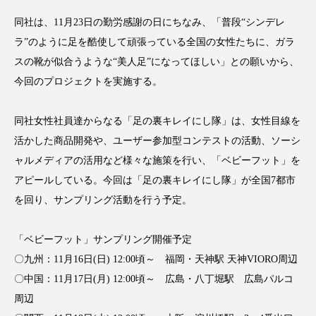
アンチエイジング
アンチソリチュード
同社は、11月23日の勤労感謝の日にちなみ、「普段“シンデレ
ラ”のように足を酷使して頑張っている全国の女性たちに、ガラ
インタビュー
インナービューティー 冷え
スの靴が似合うような“美人足”になってほしい」との願いから、
インナービューティーアワード2025受賞商品
今回のプロジェクトを実施する。
ウェアラブルデバイス
ウェルネス
同社女性社員達からなる「足の裏キレイにし隊」は、女性目線を
活かした商品開発や、ユーザー参加型コンテストの活動、ソーシ
ウェルビーイング
エイジングケア
ャルメディアの活用など様々な施策を行い、「ベビーフット」を
アピールしている。今回は「足の裏キレイにし隊」が全国7都市
エクソソーム
オーガニック
オゾン
を回り、サンプリング活動を行う予定。
カウンセラー
カウンセリング
「ベビーフット」サンプリング開催予定
カカイオイル
ガジェット
キーワード
〇九州：11月16日(日) 12:00頃～ 福岡・天神駅 天神VIORO周辺
〇中国：11月17日(月) 12:00頃～ 広島・八丁堀駅 広島パルコ
クルエルティフリー
クレンジング
周辺