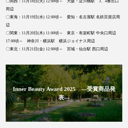
クローズアップ
ケーススタディ
〇関西：11月18日(火) 12:00頃～ 大阪・淀川橋駅 3、4番出口
周辺
コグニティブヘルス
コスト削減
〇東海：11月19日(水) 12:00頃～ 愛知・名古屋駅 名鉄百貨店周
辺
コネクテッド・ビューティ
コミュニケーション
〇関東：11月20日(木) 11:00頃～ 東京・有楽町駅 中央口周辺
17:00頃～ 神奈川・横浜駅 横浜ジョイナス周辺
コルチゾール
サステナビリティ
〇東北：11月21日(金) 12:00頃～ 宮城・仙台駅 西口周辺
サステナブル美容
サプライチェーン
サプリ
サロンクレンジング
サロン戦略
サロン経営
サロン連略
シャネル
Inner Beauty Award 2025 ―受賞商品発
表―
スカルプ クレンジング 頻度
スカルプケア
スキンケア
スキンケア 習慣
スキンケアルーティン
ストレス
スパ