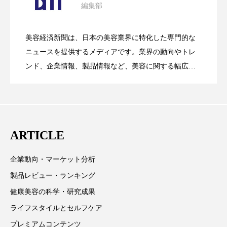
編集部
パーフェクト株式会社
バイオハッキング
花王、化粧品事業で棚卸資産38%削減
2026.07.28
の谷」克服と酷暑を商機に変えるB2B
バイオミメティクス
バイオミメティック
美容経済新聞は、日本の美容業界に特化した専門的な
【技術転用】ポーラの『顔画像解析AI』
2026.07.20
――AI需要予測で猛暑の欠品と過剰在庫
ニュースを提供するメディアです。業界の動向やトレ
SaaSモデル
バクチオール
バリア機能
ハロウィ
ンド、企業情報、製品情報など、美容に関する幅広い
テーマを取り上げています。 編集部では、美容業界の
ハロウィン後スキンケア
が猛暑の建設現場に選ばれる理由
を防ぐDX戦略
取材や情報収集、分析を行い、業界内外の最新情報を
ハロウィン翌日 肌リセット
ヒアルロン酸
主に美容業界関係者に向けて発信しています。私たち
は「キレイをふやす」を企業理念として信頼性の高い
ビジネスモデル
ビタミンC誘導体
ファシア
ARTICLE
情報提供を通じて美容業界の発展に貢献すべく努力し
ています。
ファスティング
フィトレチノール
企業動向・マーケット分析
製品レビュー・ランキング
プチ断食
ブルーオーシャン
健康美容の科学・研究成果
フレグランス 冬
プロンプト
ヘアケア
ライフスタイルとセルフケア
プレミアムコンテンツ