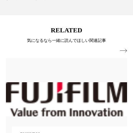
ペアトリートメント
ヘッドスパ
ヘルスケア
ヘルスビューティー
RELATED
ポジショニング
ボディケア
ホルモン
気になるなら一緒に読んでほしい関連記事
マーケティング
マイクロスパ

マネジメント
むくみ対策
むくみ改善
メンズスキンケア
メンタルケア
メンタルヘルス
ライフスタイル
リカバリー
リカバリーウェア
リサーチ
リナロール 効果
リラクゼーション
リラックス効果
レチナール
レチノール