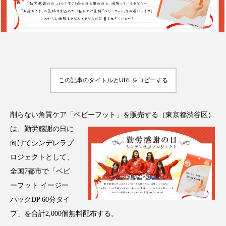
FEATURED
注目の企画
この記事のタイトルとURLをコピーする
TAG LIST
タグ一覧
削らない角質ケア「ベビーフット」を販売する
（東京都渋谷区）
は、勤労感謝の日に
AI
B2B
BeautyTech
ChatGPT
向けてシンデレラプ
ロジェクトとして、
Gemini
Instagram
SaaS
SNS
全国7都市で「ベビ
ーフット イージー
TikTok
アスタキサンチン
パックDP 60分タイ
アスレジャーコスメ
アレルギー
アロマ
プ」を合計2,000個無料配布する。