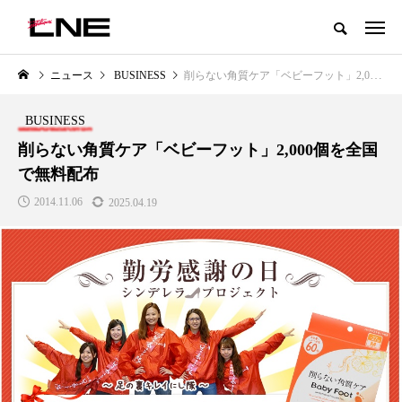
グローバルビューティ＆ヘルスケアビジネス誌
ニュース
BUSINESS
削らない角質ケア「ベビーフット」2,000個を全国で無料配布
NEW POST
カテゴリー毎の最新記事
BUSINESS
LIFESTYLE
BUSINESS
削らない角質ケア「ベビーフット」2,000個を全国
で無料配布
2014.11.06
2025.04.19
SNSの「加工顔」と美容医療｜AI
GWI調査から読み解く2030年の
」
がもたらす可能性とこれから
都市型スパ――身近なウェルネ
の次世代モデル
2026.07.13
2026.08.06