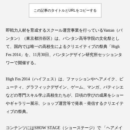
この記事のタイトルとURLをコピーする
FEATURED
即戦力人材を育成するスクール運営事業を行っているVantan（バ
注目の企画
ンタン）（東京都渋谷区）は、バンタン高等学院の文化祭とし
て、国内では唯一の高校生によるクリエイティブの祭典「High
Fes 2014」を、11月30日、バンタンデザイン研究所セッションタ
TAG LIST
タグ一覧
ワーで開催する。
High Fes 2014（ハイフェス）は、ファッションやヘアメイク、ビ
AI
B2B
BeautyTech
ChatGPT
ューティ、グラフィックデザイン、ゲーム、マンガ、パティシエ
Gemini
Instagram
SaaS
SNS
などの専門スキル学ぶ高校生たちが、日頃の学びの成果をショー
やギャラリー展示、ショップ運営等で発表・発信するクリエイテ
TikTok
アスタキサンチン
ィブの祭典。
アスレジャーコスメ
アレルギー
アロマ
コンテンツにはSHOW STAGE（ショーステージ）で 「ヘアメイ