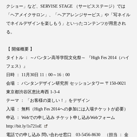
アンチエイジング
アンチソリチュード
クショー」など、SERVISE STAGE （サービスステージ）では
「ヘアメイクサロン」、「ヘアアレンジサービス」や「写ネイル
インタビュー
インナービューティー 冷え
でネイルデザインを楽しもう」といったコンテンツが用意され
る。
インナービューティーアワード2025受賞商品
【 開催概要 】
ウェアラブルデバイス
ウェルネス
タイトル ： ～バンタン高等学院文化祭～ 『High Fes 2014（ハイ
ウェルビーイング
エイジングケア
フェス）』
日時 ： 11月30日 11：00～16：00
エクソソーム
オーガニック
オゾン
会場 ： バンタンデザイン研究所 セッションタワー 〒150-0021
東京都渋谷区恵比寿西 1-3-4
カウンセラー
カウンセリング
テーマ ： 「お客様の楽しい！」をデザイン
カカイオイル
ガジェット
キーワード
入場 ： 無料（High Fes 2014への参加には入場チケットが必要）
申込 ： Webでの申し込み チケット申し込みWebフォーム
クルエルティフリー
クレンジング
http://bit.ly/1s721oE
電話での申し込み 問い合わせ窓口 03-5456-8630 （担当 ： 金