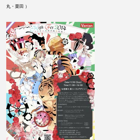
クローズアップ
ケーススタディ
丸・栗田 ）
コグニティブヘルス
コスト削減
コネクテッド・ビューティ
コミュニケーション
コルチゾール
サステナビリティ
サステナブル美容
サプライチェーン
サプリ
サロンクレンジング
サロン戦略
サロン経営
サロン連略
シャネル
スカルプ クレンジング 頻度
スカルプケア
スキンケア
スキンケア 習慣
スキンケアルーティン
ストレス
スパ