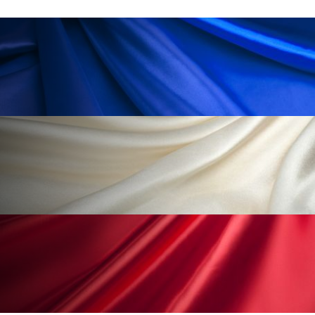
冷え性改善
加工アプリ
加工フィルター
加工顔
労働環境
国内市場
国際市場
地政学リスク
外出控え
夜 スキンケア 香り
孤独
巡らせるケア
巡りケア
差別化
廃棄ロス
成分
技術経営
技術転用
抗酸化
抗酸化ケア
断食
新商品
日中関係
日焼け止め
時間制限食
東洋医学
梅雨
棚卸資産
汗ケア
温活スキンケア
温活女子
温活習慣