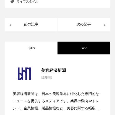
ライフスタイル
パーフェクト株式会社
バイオハッキング
バイオミメティクス
バイオミメティック
前の記事
次の記事
バクチオール
バリア機能
ハロウィ
ハロウィン後スキンケア
Byline
New
ハロウィン翌日 肌リセット
ヒアルロン酸
パーフェクト社の「AI美容」事例｜「死
2026.08.04
ビジネスモデル
ビタミンC誘導体
ファシア
美容経済新聞
編集部
ファスティング
フィトレチノール
花王、化粧品事業で棚卸資産38%削減
2026.07.28
の谷」克服と酷暑を商機に変えるB2B
プチ断食
ブルーオーシャン
美容経済新聞は、日本の美容業界に特化した専門的な
【技術転用】ポーラの『顔画像解析AI』
2026.07.20
――AI需要予測で猛暑の欠品と過剰在庫
ニュースを提供するメディアです。業界の動向やトレ
SaaSモデル
フレグランス 冬
プロンプト
ヘアケア
ンド、企業情報、製品情報など、美容に関する幅広い