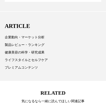
テーマを取り上げています。 編集部では、美容業界の
ペアトリートメント
ヘッドスパ
が猛暑の建設現場に選ばれる理由
を防ぐDX戦略
取材や情報収集、分析を行い、業界内外の最新情報を
ヘルスケア
ヘルスビューティー
主に美容業界関係者に向けて発信しています。私たち
は「キレイをふやす」を企業理念として信頼性の高い
ポジショニング
ボディケア
ホルモン
ARTICLE
情報提供を通じて美容業界の発展に貢献すべく努力し
ています。
マーケティング
マイクロスパ
企業動向・マーケット分析
製品レビュー・ランキング
マネジメント
むくみ対策
むくみ改善
健康美容の科学・研究成果
メンズスキンケア
メンタルケア
ライフスタイルとセルフケア
プレミアムコンテンツ
メンタルヘルス
ライフスタイル
リカバリー
リカバリーウェア
リサーチ
リナロール 効果
リラクゼーション
RELATED
気になるなら一緒に読んでほしい関連記事
リラックス効果
レチナール
レチノール