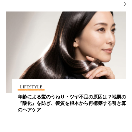

ローカル
ロンジェビティ
下半身美容
乾燥 対策 冬 スキンケア
乾燥対策
乾燥肌対策
他者との再接続
企業・経済
価格改定
保湿
保湿と香り
保湿成分
健康寿命
光老化
免疫 肌
冬 UVケア
冬 美容 習慣
LIFESTYLE
冬 髪 ツヤ 出す 方法
冬 髪 乾燥 改善 方法
年齢による髪のうねり・ツヤ不足の原因は？地肌の
『酸化』を防ぎ、髪質を根本から再構築する引き算
冬スキンケア
冬の乾燥肌
冬の印象美
のヘアケア
冬の準備
冬美容
冷え対策