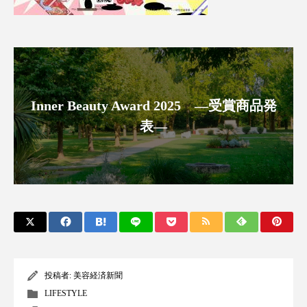
スマートウォッチ
スマートパッチ
スマートリング
セーフプレイス
セラミド
セラミド保湿
セルフケア
Inner Beauty Award 2025 ―受賞商品発
ソーシャルウェルネス
ソーシャルコマース
表―
タンパク質
ディープクレンジング
デジタルデトックス
デトックス
ドライヤー 温度 髪 ダメージ
ナイアシンアミド
ナイトプロテイン
ナイトルーティン 金木犀
投稿者:
美容経済新聞
パーソナライズ
バーチャルメイク
LIFESTYLE