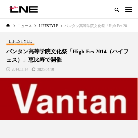
グローバルビューティ＆ヘルスケアビジネス誌
ニュース
LIFESTYLE
バンタン高等学院文化祭「High Fes 2014（ハイフェス）」恵比寿で開催
NEW POST
カテゴリー毎の最新記事
LIFESTYLE
LIFESTYLE
BUSINESS
バンタン高等学院文化祭「High Fes 2014（ハイフ
ェス）」恵比寿で開催
2014.11.14
2025.04.19
SNSの「加工顔」と美容医療｜AI
GWI調査から読み解く2030年の
」
がもたらす可能性とこれから
都市型スパ――身近なウェルネ
の次世代モデル
2026.07.13
2026.08.06