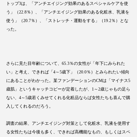
トップ3は、「アンチエイジング効果のあるスペシャルケアを使
アンチエイジング
アンチソリチュード
う」（22.8％）、「アンチエイジング効果のある化粧水、乳液を
インタビュー
インナービューティー 冷え
使う」（20.7％）、「ストレッチ・運動をする」（19.2％）とな
った。
インナービューティーアワード2025受賞商品
ウェアラブルデバイス
ウェルネス
さらに見た目年齢について、65.3％の女性が「年下にみられた
ウェルビーイング
エイジングケア
い」と考え、できれば「4～5歳下」（20.0％）とみられたい傾向
エクソソーム
オーガニック
オゾン
にあることがわかった。某ファンデーションのCMは「マイナス5
歳肌」というキャッチコピーが定着したが、1～2歳じゃもの足ら
カウンセラー
カウンセリング
ない、4～5歳若くみせてくれる化粧品ならば女性たちも喜んで購
入してくれるのだろう。
カカイオイル
ガジェット
キーワード
クルエルティフリー
クレンジング
調査の結果、アンチエイジング対策として化粧水、乳液を使用す
る女性たちは今後も多く、できれば高機能なもの、もしくはスペ