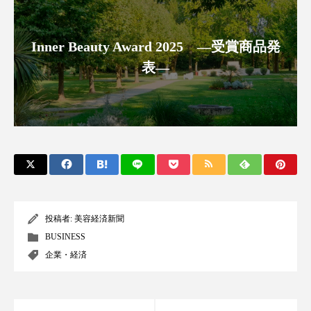
スマートウォッチ
スマートパッチ
Inner Beauty Award 2025 ―受賞商品発
スマートリング
セーフプレイス
セラミド
表―
セラミド保湿
セルフケア
ソーシャルウェルネス
ソーシャルコマース
タンパク質
ディープクレンジング
デジタルデトックス
デトックス
投稿者:
美容経済新聞
ドライヤー 温度 髪 ダメージ
ナイアシンアミド
BUSINESS
企業・経済
ナイトプロテイン
ナイトルーティン 金木犀
パーソナライズ
バーチャルメイク