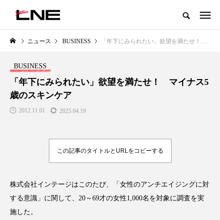
グローバルビューティ＆ヘルスケアビジネス誌
ニュース
BUSINESS
「年下にみられたい」欲望を満たせ！ マイナス5歳のスキンケア
NEW POST
カテゴリー毎の最新記事
BUSINESS
LIFESTYLE
BUSINESS
「年下にみられたい」欲望を満たせ！ マイナス5
歳のスキンケア
2012.11.01
2025.04.19
この記事のタイトルとURLをコピーする
SNSの「加工顔」と美容医療｜AI
GWI調査から読み解く2030年の
」
がもたらす可能性とこれから
都市型スパ――身近なウェルネ
株式会社インテージはこのたび、「女性のアンチエイジングに対
の次世代モデル
2026.07.13
する意識」に関して、20～69才の女性1,000名を対象に調査を実
2026.08.06
施した。