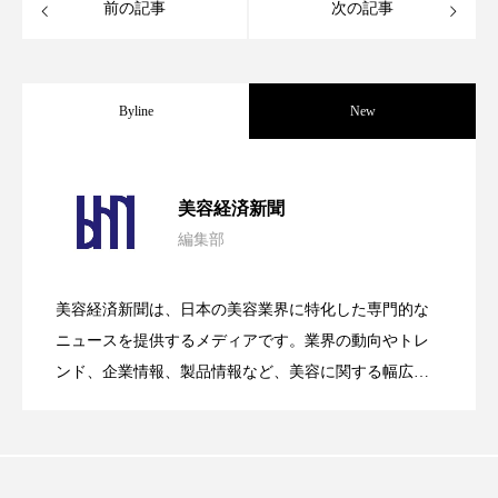
前の記事
次の記事
パーフェクト株式会社
バイオハッキング
バイオミメティクス
バイオミメティック
Byline
New
バクチオール
バリア機能
ハロウィ
ハロウィン後スキンケア
パーフェクト社の「AI美容」事例｜「死
2026.08.04
美容経済新聞
ハロウィン翌日 肌リセット
ヒアルロン酸
編集部
花王、化粧品事業で棚卸資産38%削減
2026.07.28
の谷」克服と酷暑を商機に変えるB2B
ビジネスモデル
ビタミンC誘導体
ファシア
美容経済新聞は、日本の美容業界に特化した専門的な
【技術転用】ポーラの『顔画像解析AI』
2026.07.20
――AI需要予測で猛暑の欠品と過剰在庫
ファスティング
フィトレチノール
ニュースを提供するメディアです。業界の動向やトレ
SaaSモデル
ンド、企業情報、製品情報など、美容に関する幅広い
プチ断食
ブルーオーシャン
テーマを取り上げています。 編集部では、美容業界の
が猛暑の建設現場に選ばれる理由
を防ぐDX戦略
取材や情報収集、分析を行い、業界内外の最新情報を
フレグランス 冬
プロンプト
ヘアケア
主に美容業界関係者に向けて発信しています。私たち
は「キレイをふやす」を企業理念として信頼性の高い