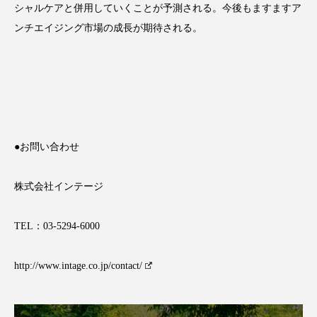
クローズアップ
ケーススタディ
シャルケアと併用していくことが予測される。今後もますますア
ンチエイジング市場の成長が期待される。
コグニティブヘルス
コスト削減
コネクテッド・ビューティ
コミュニケーション
コルチゾール
サステナビリティ
サステナブル美容
サプライチェーン
●お問い合わせ
サプリ
サロンクレンジング
サロン戦略
株式会社インテージ
サロン経営
サロン連略
シャネル
TEL：03-5294-6000
スカルプ クレンジング 頻度
スカルプケア
http://www.intage.co.jp/contact/
スキンケア
スキンケア 習慣
スキンケアルーティン
ストレス
スパ