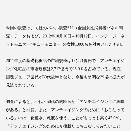
今回の調査は、同社のパネル調査SLI（全国女性消費者パネル調
FEATURED
注目の企画
査）データおよび、2012年10月10日～10月12日、インテージ・ネ
ットモニター“キューモニター”の女性1,000名を対象としたもの。
TAG LIST
2011年度の基礎化粧品の市場規模は1兆471億円で、アンチエイジ
タグ一覧
ング化粧品の市場規模は2,712億円で25.9％を占めている。現在、
団塊ジュニア世代が30代後半となり、今後も堅調な市場の拡大が
AI
B2B
BeautyTech
ChatGPT
見込まれている。
Gemini
Instagram
SaaS
SNS
調査によると、30代～50代の約85％が「アンチエイジングに興味
TikTok
アスタキサンチン
がある」と回答。また、アンチエイジングのために「おこなって
いる」のは「化粧水、乳液を使う」ことがもっとも高く42.0％、
アスレジャーコスメ
アレルギー
アロマ
「アンチエイジングのために今後新たにおこなってみたいこと」