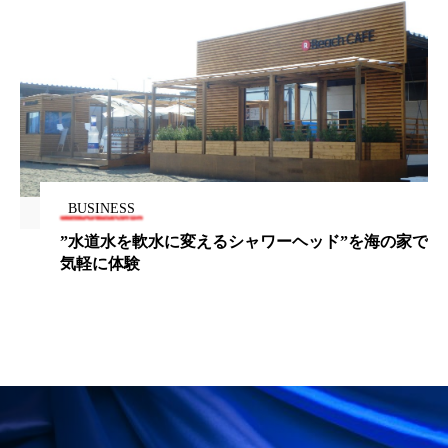
ローカル
ロンジェビティ
下半身美容
乾燥 対策 冬 スキンケア
乾燥対策
乾燥肌対策
他者との再接続
企業・経済
価格改定
保湿
保湿と香り
保湿成分
BUSINESS
健康寿命
光老化
免疫 肌
”水道水を軟水に変えるシャワーヘッド”を海の家で
気軽に体験
冬 UVケア
冬 美容 習慣
冬 髪 ツヤ 出す 方法
冬 髪 乾燥 改善 方法
冬スキンケア
冬の乾燥肌
冬の印象美
冬の準備
冬美容
冷え対策