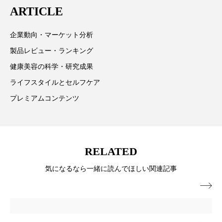
ペアトリートメント
ヘッドスパ
ARTICLE
情報提供を通じて美容業界の発展に貢献すべく努力し
ヘルスケア
ヘルスビューティー
ています。
企業動向・マーケット分析
ポジショニング
ボディケア
ホルモン
製品レビュー・ランキング
健康美容の科学・研究成果
マーケティング
マイクロスパ
ライフスタイルとセルフケア
マネジメント
むくみ対策
むくみ改善
プレミアムコンテンツ
メンズスキンケア
メンタルケア
メンタルヘルス
ライフスタイル
RELATED
リカバリー
リカバリーウェア
リサーチ
気になるなら一緒に読んでほしい関連記事

リナロール 効果
リラクゼーション
リラックス効果
レチナール
レチノール