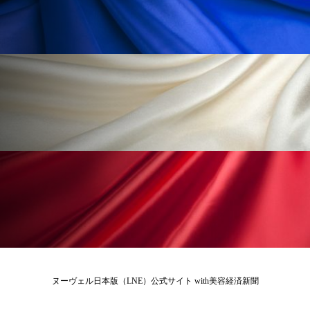
冷え性改善
加工アプリ
加工フィルター
加工顔
労働環境
国内市場
国際市場
地政学リスク
外出控え
夜 スキンケア 香り
孤独
巡らせるケア
巡りケア
差別化
廃棄ロス
成分
技術経営
技術転用
抗酸化
抗酸化ケア
断食
新商品
日中関係
日焼け止め
時間制限食
東洋医学
梅雨
棚卸資産
汗ケア
温活スキンケア
温活女子
温活習慣
ヌーヴェル日本版（LNE）公式サイト with美容経済新聞