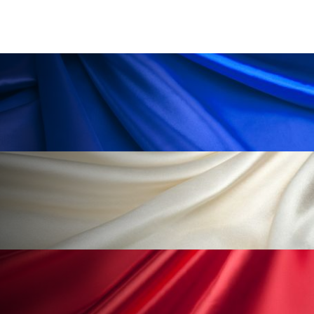
ペアトリートメント
ヘッドスパ
ヘルスケア
ヘルスビューティー
ポジショニング
ボディケア
ホルモン
マーケティング
マイクロスパ
マネジメント
むくみ対策
むくみ改善
メンズスキンケア
メンタルケア
メンタルヘルス
ライフスタイル
リカバリー
リカバリーウェア
リサーチ
リナロール 効果
リラクゼーション
リラックス効果
レチナール
レチノール