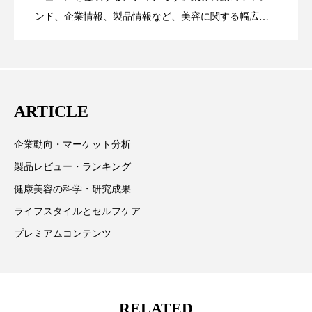
ンド、企業情報、製品情報など、美容に関する幅広い
スマートウォッチ
スマートパッチ
テーマを取り上げています。 編集部では、美容業界の
が猛暑の建設現場に選ばれる理由
を防ぐDX戦略
取材や情報収集、分析を行い、業界内外の最新情報を
スマートリング
セーフプレイス
セラミド
主に美容業界関係者に向けて発信しています。私たち
セラミド保湿
セルフケア
は「キレイをふやす」を企業理念として信頼性の高い
ARTICLE
情報提供を通じて美容業界の発展に貢献すべく努力し
ソーシャルウェルネス
ソーシャルコマース
ています。
企業動向・マーケット分析
タンパク質
ディープクレンジング
製品レビュー・ランキング
健康美容の科学・研究成果
デジタルデトックス
デトックス
ライフスタイルとセルフケア
ドライヤー 温度 髪 ダメージ
ナイアシンアミド
プレミアムコンテンツ
ナイトプロテイン
ナイトルーティン 金木犀
パーソナライズ
バーチャルメイク
RELATED