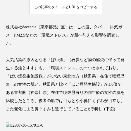
この記事のタイトルとURLをコピーする
株式会社decencia（東京都品川区）は、この度、タバコ・排気ガ
FEATURED
注目の企画
ス・PM2.5などの「環境ストレス」が肌へ与える影響を調査し
た。
大気汚染の原因となる「ばい煙」（石炭など物の燃焼に伴って発
TAG LIST
タグ一覧
生する煙とすす）も、「環境ストレス」の一つとされており、
「ばい煙発生施設数」が少ない東北地方（秋田県）在住で喫煙歴
AI
B2B
BeautyTech
ChatGPT
無しの女性の肌と、秋田県と比べ「ばい煙発生施設」が1.8倍で
ある首都圏（神奈川県）在住で喫煙歴有りの同年齢の女性の肌を
Gemini
Instagram
SaaS
SNS
比較したところ、後者の肌では目もとや小鼻にくすみが目立ち、
TikTok
アスタキサンチン
また老化による黄ぐすみも進行していることが判明。(下図)
アスレジャーコスメ
アレルギー
アロマ