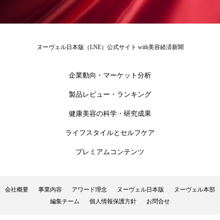
ローカル
ロンジェビティ
下半身美容
乾燥 対策 冬 スキンケア
乾燥対策
ヌーヴェル日本版（LNE）公式サイト with美容経済新聞
乾燥肌対策
他者との再接続
企業・経済
企業動向・マーケット分析
価格改定
保湿
保湿と香り
保湿成分
製品レビュー・ランキング
健康寿命
光老化
免疫 肌
健康美容の科学・研究成果
ライフスタイルとセルフケア
冬 UVケア
冬 美容 習慣
プレミアムコンテンツ
冬 髪 ツヤ 出す 方法
冬 髪 乾燥 改善 方法
冬スキンケア
冬の乾燥肌
冬の印象美
会社概要
事業内容
アワード理念
ヌーヴェル日本版
ヌーヴェル本部
編集チーム
個人情報保護方針
お問合せ
冬の準備
冬美容
冷え対策