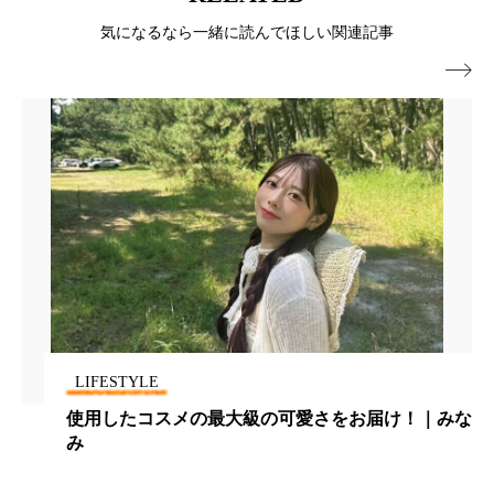
パーフェクト株式会社
バイオハッキング
気になるなら一緒に読んでほしい関連記事
バイオミメティクス
バイオミメティック

バクチオール
バリア機能
ハロウィ
ハロウィン後スキンケア
ハロウィン翌日 肌リセット
ヒアルロン酸
ビジネスモデル
ビタミンC誘導体
ファシア
ファスティング
フィトレチノール
LIFESTYLE
プチ断食
ブルーオーシャン
使用したコスメの最大級の可愛さをお届け！｜みな
み
フレグランス 冬
プロンプト
ヘアケア