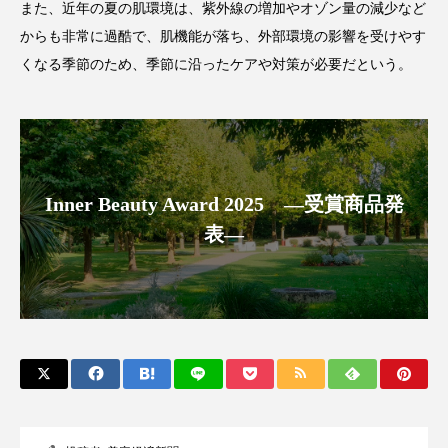
また、近年の夏の肌環境は、紫外線の増加やオゾン量の減少など
アンチエイジング
アンチソリチュード
からも非常に過酷で、肌機能が落ち、外部環境の影響を受けやす
くなる季節のため、季節に沿ったケアや対策が必要だという。
インタビュー
インナービューティー 冷え
インナービューティーアワード2025受賞商品
ウェアラブルデバイス
ウェルネス
Inner Beauty Award 2025 ―受賞商品発
ウェルビーイング
エイジングケア
表―
エクソソーム
オーガニック
オゾン
カウンセラー
カウンセリング
カカイオイル
ガジェット
キーワード
クルエルティフリー
クレンジング