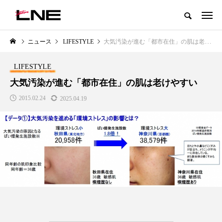
グローバルビューティ＆ヘルスケアビジネス誌
ニュース
LIFESTYLE
大気汚染が進む「都市在住」の肌は老けやすい
NEW POST
カテゴリー毎の最新記事
LIFESTYLE
LIFESTYLE
BUSINESS
大気汚染が進む「都市在住」の肌は老けやすい
2015.02.24
2025.04.19
SNSの「加工顔」と美容医療｜AI
GWI調査から読み解く2030年の
」
がもたらす可能性とこれから
都市型スパ――身近なウェルネ
の次世代モデル
2026.07.13
2026.08.06