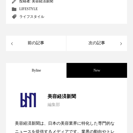
クローズアップ
ケーススタディ
投稿者:
美容経済新聞
LIFESTYLE
コグニティブヘルス
コスト削減
ライフスタイル
コネクテッド・ビューティ
コミュニケーション
前の記事
次の記事
コルチゾール
サステナビリティ
サステナブル美容
サプライチェーン
Byline
New
サプリ
サロンクレンジング
サロン戦略
サロン経営
サロン連略
シャネル
パーフェクト社の「AI美容」事例｜「死
2026.08.04
美容経済新聞
スカルプ クレンジング 頻度
スカルプケア
編集部
花王、化粧品事業で棚卸資産38%削減
2026.07.28
の谷」克服と酷暑を商機に変えるB2B
スキンケア
スキンケア 習慣
美容経済新聞は、日本の美容業界に特化した専門的な
スキンケアルーティン
ストレス
スパ
【技術転用】ポーラの『顔画像解析AI』
2026.07.20
――AI需要予測で猛暑の欠品と過剰在庫
ニュースを提供するメディアです。業界の動向やトレ
SaaSモデル