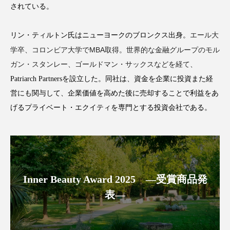
されている。
リン・ティルトン氏はニューヨークのブロンクス出身。
エール大
MBA
学卒、コロンビア大学で
取得。世界的な金融グループのモル
FEATURED
注目の企画
ガン・スタンレー、ゴールドマン・サックスなどを経て、
Patriarch Partners
を設立した。同社は、資金を企業に投資また経
営にも関与して、企業価値を高めた後に売却することで利益をあ
TAG LIST
げる
プライベート・エクイティを専門とする投資会社である。
タグ一覧
AI
B2B
BeautyTech
ChatGPT
Gemini
Instagram
SaaS
SNS
Inner Beauty Award 2025 ―受賞商品発
TikTok
アスタキサンチン
表―
アスレジャーコスメ
アレルギー
アロマ