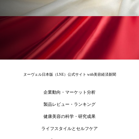
ペアトリートメント
ヘッドスパ
ヘルスケア
ヘルスビューティー
ポジショニング
ボディケア
ホルモン
マーケティング
マイクロスパ
マネジメント
むくみ対策
むくみ改善
ヌーヴェル日本版（LNE）公式サイト with美容経済新聞
メンズスキンケア
メンタルケア
メンタルヘルス
ライフスタイル
企業動向・マーケット分析
製品レビュー・ランキング
リカバリー
リカバリーウェア
リサーチ
健康美容の科学・研究成果
リナロール 効果
リラクゼーション
ライフスタイルとセルフケア
リラックス効果
レチナール
レチノール