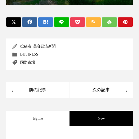
アンチエイジング
アンチソリチュード
インタビュー
インナービューティー 冷え
インナービューティーアワード2025受賞商品
投稿者:
美容経済新聞
ウェアラブルデバイス
ウェルネス
BUSINESS
国際市場
ウェルビーイング
エイジングケア
エクソソーム
オーガニック
オゾン
前の記事
次の記事
カウンセラー
カウンセリング
カカイオイル
ガジェット
キーワード
Byline
New
クルエルティフリー
クレンジング
パーフェクト社の「AI美容」事例｜「死
2026.08.04