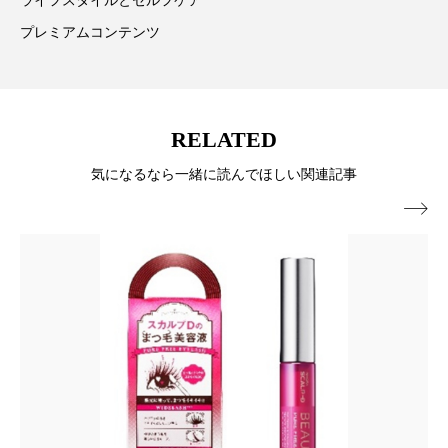
ライフスタイルとセルフケア
プレミアムコンテンツ
スマートウォッチ
スマートパッチ
スマートリング
セーフプレイス
セラミド
セラミド保湿
セルフケア
RELATED
気になるなら一緒に読んでほしい関連記事
ソーシャルウェルネス
ソーシャルコマース

タンパク質
ディープクレンジング
デジタルデトックス
デトックス
ドライヤー 温度 髪 ダメージ
ナイアシンアミド
ナイトプロテイン
ナイトルーティン 金木犀
パーソナライズ
バーチャルメイク