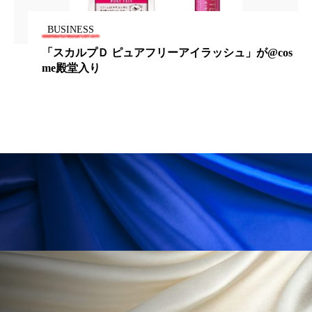
パーフェクト株式会社
バイオハッキング
BUSINESS
バイオミメティクス
バイオミメティック
「スカルプＤ ピュアフリーアイラッシュ」が@cos
me殿堂入り
バクチオール
バリア機能
ハロウィ
ハロウィン後スキンケア
ハロウィン翌日 肌リセット
ヒアルロン酸
ビジネスモデル
ビタミンC誘導体
ファシア
ファスティング
フィトレチノール
プチ断食
ブルーオーシャン
フレグランス 冬
プロンプト
ヘアケア