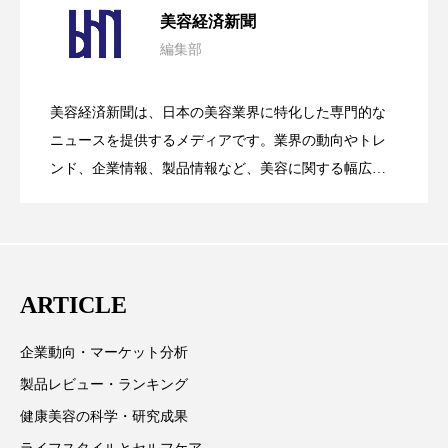
クローズアップ
ケーススタディ
美容経済新聞
コグニティブヘルス
コスト削減
編集部
花王、化粧品事業で棚卸資産38%削減
2026.07.28
の谷」克服と酷暑を商機に変えるB2B
コネクテッド・ビューティ
コミュニケーション
美容経済新聞は、日本の美容業界に特化した専門的な
【技術転用】ポーラの『顔画像解析AI』
2026.07.20
――AI需要予測で猛暑の欠品と過剰在庫
ニュースを提供するメディアです。業界の動向やトレ
SaaSモデル
コルチゾール
サステナビリティ
ンド、企業情報、製品情報など、美容に関する幅広い
サステナブル美容
サプライチェーン
テーマを取り上げています。 編集部では、美容業界の
が猛暑の建設現場に選ばれる理由
を防ぐDX戦略
取材や情報収集、分析を行い、業界内外の最新情報を
サプリ
サロンクレンジング
サロン戦略
主に美容業界関係者に向けて発信しています。私たち
は「キレイをふやす」を企業理念として信頼性の高い
サロン経営
サロン連略
シャネル
ARTICLE
情報提供を通じて美容業界の発展に貢献すべく努力し
ています。
スカルプ クレンジング 頻度
スカルプケア
企業動向・マーケット分析
製品レビュー・ランキング
スキンケア
スキンケア 習慣
健康美容の科学・研究成果
スキンケアルーティン
ストレス
スパ