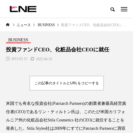
グローバルビューティ＆ヘルスケアビジネス誌
ニュース
BUSINESS
投資ファンドCEO、化粧品会社CEOに就任
NEW POST
カテゴリー毎の最新記事
BUSINESS
LIFESTYLE
BUSINESS
投資ファンドCEO、化粧品会社CEOに就任
2013.02.15
2025.04.19
この記事のタイトルとURLをコピーする
米国でも有名な投資会社
(Patriarch Partners)
の創業者兼最高経営責
SNSの「加工顔」と美容医療｜AI
GWI調査から読み解く2030年の
」
がもたらす可能性とこれから
都市型スパ――身近なウェルネ
任者
(CEO)
であるリン・ティルトン氏は、このたび米国カリフォ
の次世代モデル
2026.07.13
ルニア州の化粧品会社
Stila Cosmetics
社の
CEO
に就任することを
2026.08.06
発表した。
Stila Styles
社は
2009
年にすでに
Patriarch Partners
に買収