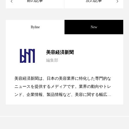
前の記事
次の記事
ローカル
ロンジェビティ
下半身美容
乾燥 対策 冬 スキンケア
乾燥対策
Byline
New
乾燥肌対策
他者との再接続
企業・経済
パーフェクト社の「AI美容」事例｜「死
2026.08.04
価格改定
保湿
保湿と香り
保湿成分
美容経済新聞
編集部
健康寿命
光老化
免疫 肌
花王、化粧品事業で棚卸資産38%削減
2026.07.28
の谷」克服と酷暑を商機に変えるB2B
美容経済新聞は、日本の美容業界に特化した専門的な
冬 UVケア
冬 美容 習慣
【技術転用】ポーラの『顔画像解析AI』
2026.07.20
――AI需要予測で猛暑の欠品と過剰在庫
ニュースを提供するメディアです。業界の動向やトレ
SaaSモデル
冬 髪 ツヤ 出す 方法
冬 髪 乾燥 改善 方法
ンド、企業情報、製品情報など、美容に関する幅広い
テーマを取り上げています。 編集部では、美容業界の
が猛暑の建設現場に選ばれる理由
冬スキンケア
冬の乾燥肌
冬の印象美
を防ぐDX戦略
取材や情報収集、分析を行い、業界内外の最新情報を
主に美容業界関係者に向けて発信しています。私たち
冬の準備
冬美容
冷え対策
は「キレイをふやす」を企業理念として信頼性の高い