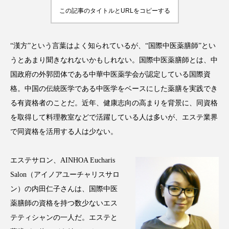
アンチエイジング
アンチソリチュード
この記事のタイトルとURLをコピーする
インタビュー
インナービューティー 冷え
“漢方”という言葉はよく知られているが、“国際中医薬膳師”とい
インナービューティーアワード2025受賞商品
うとあまり聞きなれないかもしれない。国際中医薬膳師とは、中
国政府の外郭団体である中華中医薬学会が認定している国際資
ウェアラブルデバイス
ウェルネス
格。中国の伝統医学である中医学をベースにした薬膳を実践でき
る有資格者のことだ。近年、健康志向の高まりを背景に、同資格
ウェルビーイング
エイジングケア
を取得して料理教室などで活躍している人は多いが、エステ業界
エクソソーム
オーガニック
オゾン
で同資格を活用する人は少ない。
カウンセラー
カウンセリング
エステサロン、AINHOA Eucharis
Salon（アイノアユーチャリスサロ
カカイオイル
ガジェット
キーワード
ン）の内田仁子さんは、国際中医
薬膳師の資格を持つ数少ないエス
クルエルティフリー
クレンジング
テティシャンの一人だ。エステと