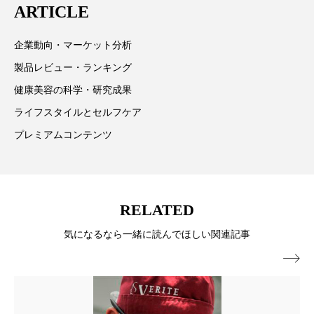
ARTICLE
冷え性改善
加工アプリ
加工フィルター
情報提供を通じて美容業界の発展に貢献すべく努力し
ています。
企業動向・マーケット分析
加工顔
労働環境
国内市場
国際市場
製品レビュー・ランキング
地政学リスク
外出控え
夜 スキンケア 香り
健康美容の科学・研究成果
ライフスタイルとセルフケア
孤独
巡らせるケア
巡りケア
差別化
プレミアムコンテンツ
廃棄ロス
成分
技術経営
技術転用
抗酸化
抗酸化ケア
断食
新商品
RELATED
日中関係
日焼け止め
時間制限食
気になるなら一緒に読んでほしい関連記事
東洋医学
梅雨
棚卸資産
汗ケア

温活スキンケア
温活女子
温活習慣