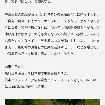
探して食べほしい」と強調する。
パーフェクト株式会社
バイオハッキング
中医薬膳の知識があれば、同サロンの薬膳茶だけに頼らずとも、
バイオミメティクス
バイオミメティック
「自分で自分に合うオリジナルブレンド茶も作ることができるよ
バクチオール
バリア機能
ハロウィ
うになる。皆が健康になれば、ひいては国の医療費も下がる。健
康な身体になれば、気分も良くなって小競り合いも減る。そのう
ハロウィン後スキンケア
ち戦争もなくなって、世界平和につながるかもしれない」（内田
さん）。施術時のお客との些細な会話やセミナーなどを通じて、
ハロウィン翌日 肌リセット
ヒアルロン酸
中医薬膳の良さを地道に広めていきたい考えだ。
ビジネスモデル
ビタミンC誘導体
ファシア
内田仁子さん
ファスティング
フィトレチノール
黒龍江中医薬大学日本校で中医薬膳を学ぶ。
日本エステティック協会認定エステティシャンとしてAINHOA
プチ断食
ブルーオーシャン
Eucharis Salonで施術に従事。
フレグランス 冬
プロンプト
ヘアケア