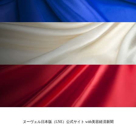
花王
血行促進
過剰在庫
都市型美容ウェルネス
酷暑
金木犀 スキンケア
金木犀 香り 効果
需要予測
頭皮 保湿 ミスト おすすめ
香り
香り メンタルケア
香りケア
香りの重ね使い
香料
香水 レイヤリング
香水の持続
高市政権
高齢社会
髪 静電気 冬 対策
髪のバリア機能 とは
ヌーヴェル日本版（LNE）公式サイト with美容経済新聞