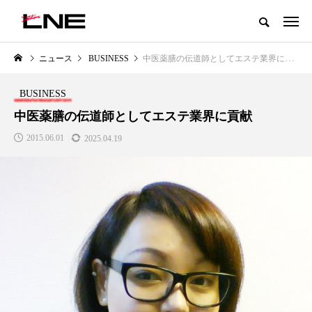
グローバルビューティ＆ヘルスケアビジネス誌
ニュース
BUSINESS
中医薬膳の伝道師としてエステ業界に貢献
NEW POST
カテゴリー毎の最新記事
BUSINESS
LIFESTYLE
BUSINESS
中医薬膳の伝道師としてエステ業界に貢献
2015.06.01
2025.04.19
SNSの「加工顔」と美容医療｜AI
GWI調査から読み解く2030年の
」
がもたらす可能性とこれから
都市型スパ――身近なウェルネ
の次世代モデル
2026.07.13
2026.08.06