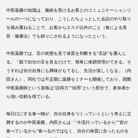
スマートウォッチ
スマートパッチ
中医薬膳の知識は、施術を受けるお客とのコミュニケーションツ
ールの一つになっており、こうしたちょっとした会話のやり取り
スマートリング
セーフプレイス
セラミド
を積み重ねることで、お客からエステ以外のこと（食による美
容・健康法）でも頼りにされるようになったという。
セラミド保湿
セルフケア
中医薬膳では、舌の状態を見て体質を判断する“舌診”を重んじ
ソーシャルウェルネス
ソーシャルコマース
る。「鏡で自分の舌を見るだけで、簡単に体調管理ができる。そ
タンパク質
ディープクレンジング
うすれば自分自身にも興味がもてるし、生活が楽しくなる」（内
田さん）。同社では不定期に薬膳セミナーも開催しており、国際
デジタルデトックス
デトックス
中医薬膳師という資格は“説得力”“信用”という部分で、参加者か
ら強い信頼を得ている。
ドライヤー 温度 髪 ダメージ
ナイアシンアミド
ナイトプロテイン
ナイトルーティン 金木犀
毎日口にする食べ物が、自分自身をつくっていくという考えに立
脚するのが中医薬膳。内田さんは「“今流行っているから”“皆が
パーソナライズ
バーチャルメイク
食べているから”食べるのではなく、自分の体質に合ったものを