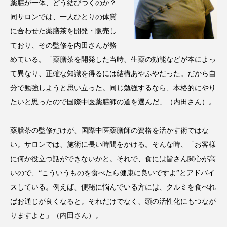
クローズアップ
ケーススタディ
薬膳が一体、どう結びつくのか？
同サロンでは、一人ひとりの体質
コグニティブヘルス
コスト削減
に合わせた薬膳茶を開発・販売し
ており、その監修を内田さんが務
コネクテッド・ビューティ
コミュニケーション
めている。「薬膳茶を開発した当時、生薬の効能などが本によっ
コルチゾール
サステナビリティ
て異なり、正確な知識を得るには結構あやふやだった。だから自
分で勉強しようと思い立った。同じ勉強するなら、本格的にやり
サステナブル美容
サプライチェーン
たいと思ったので国際中医薬膳師の道を選んだ」（内田さん）。
サプリ
サロンクレンジング
サロン戦略
薬膳茶の監修だけが、国際中医薬膳師の資格を活かす術ではな
い。サロンでは、施術に長い時間をかける。そんな時、「お客様
サロン経営
サロン連略
シャネル
に何か役立つ話ができないかと。それで、食には皆さん関心が高
スカルプ クレンジング 頻度
スカルプケア
いので、“こういうものを食べたら健康に良いですよ”とアドバイ
スしている。例えば、便秘に悩んでいる方には、クルミを食べれ
スキンケア
スキンケア 習慣
ばお通じが良くなると。それだけでなく、頭の活性化にもつなが
りますよと」（内田さん）。
スキンケアルーティン
ストレス
スパ