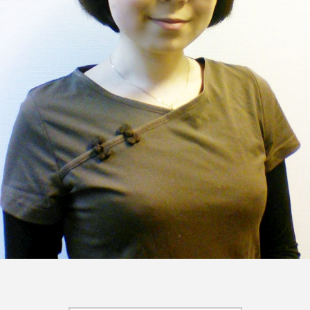
FEATURED
注目の企画
TAG LIST
タグ一覧
AI
B2B
BeautyTech
ChatGPT
Gemini
Instagram
SaaS
SNS
TikTok
アスタキサンチン
アスレジャーコスメ
アレルギー
アロマ