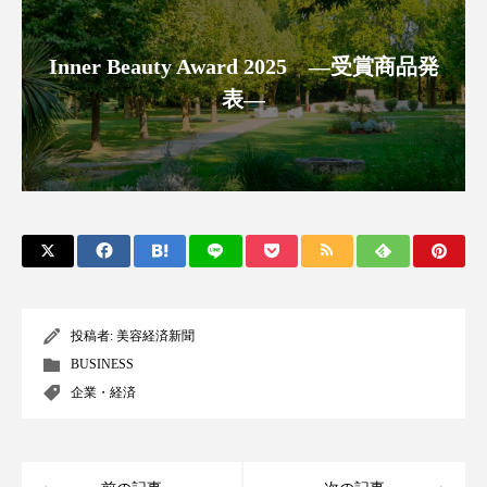
ペアトリートメント
ヘッドスパ
ヘルスケア
ヘルスビューティー
Inner Beauty Award 2025 ―受賞商品発
表―
ポジショニング
ボディケア
ホルモン
マーケティング
マイクロスパ
マネジメント
むくみ対策
むくみ改善
メンズスキンケア
メンタルケア
メンタルヘルス
ライフスタイル
投稿者:
美容経済新聞
BUSINESS
リカバリー
リカバリーウェア
リサーチ
企業・経済
リナロール 効果
リラクゼーション
リラックス効果
レチナール
レチノール