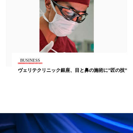
為替相場
熱中症対策
物流問題
特殊メイク
猛暑
生物模倣
用語辞典
男性美容
画像解析
発酵
睡眠
睡眠 美容 金木犀
睡眠美容
秋
秋 冷え
筋膜
精油
素髪ケア やり方
BUSINESS
ヴェリテクリニック銀座、目と鼻の施術に”匠の技”
紫外線対策
美容
美容テック
美容と政治
美容ビジネス
美容医療
美容業界
美的感覚
美肌習慣
美脚習慣
老化
肌ケア
肌トラブル
肌バリア
肌荒れ防止
脳
自律神経