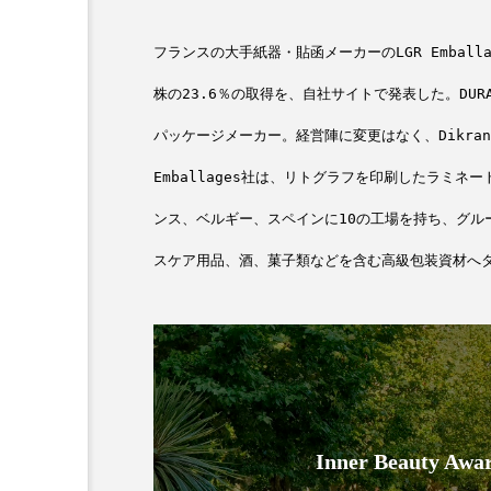
フランスの大手紙器・貼函メーカーの
LGR Emball
加工顔」と美容医療｜AI
GWI調査から読み解く203
株の
23.6
％の取得を、自社サイトで発表した。
DUR
す可能性とこれから
市型スパ――身近なウェル
次世代モデル
3
パッケージメーカー。経営陣に変更はなく、
Dikran
2026.08.06
Emballages
社は、リトグラフを印刷したラミネー
ンス、ベルギー、スペインに
10
の工場を持ち、グル
スケア用品、酒、菓子類などを含む高級包装資材へ
Inner Beauty