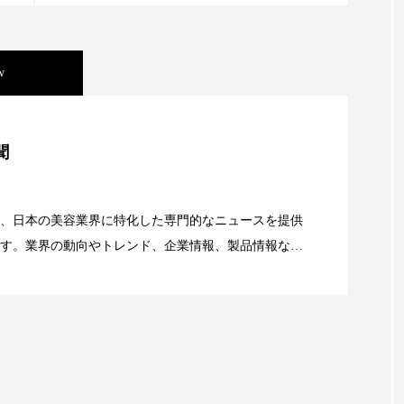
ップ
ケーススタディ
コグニティブヘルス
コスト
コミュニケーション
コルチゾール
サステナビリティ
w
サロンクレンジング
サロン戦略
サロン経営
美容」事例｜「死の谷」克服と酷暑を商機に変えるB2B
スカルプケア
スキンケア
スキンケア 習慣
ス
聞
マートウォッチ
スマートパッチ
スマートリング
セ
資産38%削減――AI需要予測で猛暑の欠品と過剰在庫
、日本の美容業界に特化した専門的なニュースを提供
ソーシャルウェルネス
ソーシャルコマース
タン
す。業界の動向やトレンド、企業情報、製品情報な
顔画像解析AI』が猛暑の建設現場に選ばれる理由
る幅広いテーマを取り上げています。 編集部では、美
ジタルデトックス
デトックス
ドライヤー 温度 髪 ダメー
情報収集、分析を行い、業界内外の最新情報を主に美
ルーティン 金木犀
パーソナライズ
バーチャルメイク
向けて発信しています。私たちは「キレイをふやす」
て信頼性の高い情報提供を通じて美容業界の発展に貢
ミメティクス
バイオミメティック
バクチオール
ています。