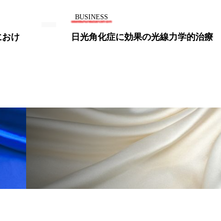
ー
加工顔
労働環境
国内市場
国際市場
BUSINESS
におけ
日光角化症に効果の光線力学的治療
香り
孤独
巡らせるケア
巡りケア
差別化
抗酸化
抗酸化ケア
断食
新商品
日中関係
梅雨
棚卸資産
汗ケア
温活スキンケア
物流問題
特殊メイク
猛暑
生物模倣
用
眠
睡眠 美容 金木犀
睡眠美容
秋
秋 冷え
対策
美容
美容テック
美容と政治
美容ビジ
美肌習慣
美脚習慣
老化
肌ケア
肌トラブ
律神経
花王
血行促進
過剰在庫
都市型美容