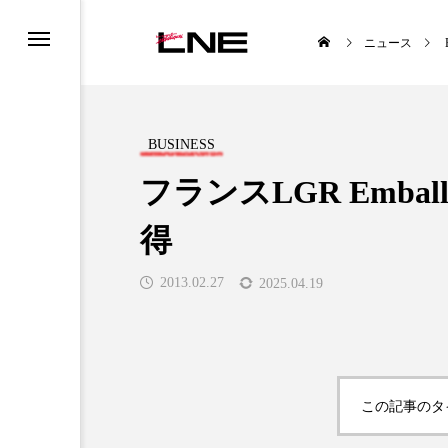
ニュース
BUSINESS
フランスLGR Emba
得
TYLE
BUSINESS
2013.02.27
2025.04.19

この記事のタ