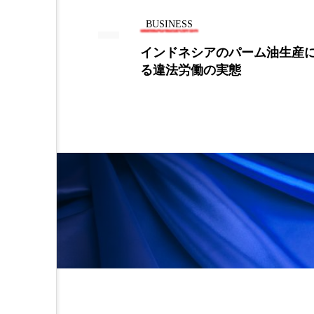
加工アプリ
加工フィルタ
BUSINESS
男性は３割
インドネシアのパーム油生産
外出控え
夜 スキンケア 
る違法労働の実態
技術経営
技術転用
時間制限食
東洋医学
為替相場
熱中症対策
画像解析
発酵
睡
素髪ケア やり方
紫外線
美容業界
美的感覚
肌荒れ防止
脳
自