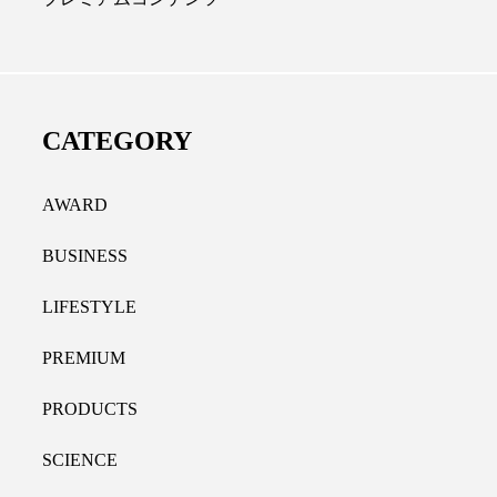
ノール代替成分とは？バクチ
女性の9割超が「なが
やレチナールなど4成分の効
践、「時間を有効に使
活用法
9％
CATEGORY
.07.30
2021.11.09
AWARD
BUSINESS
LIFESTYLE
PREMIUM
PRODUCTS
SCIENCE