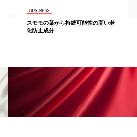
地政学リスク
BUSINESS
スモモの葉から持続可能性の高い老
廃棄ロス
成分
化防止成分
日焼け止め
温活女子
温活習慣
語辞典
男性美容
筋膜
精油
ネス
美容医療
ル
肌バリア
ウェルネス
酷暑