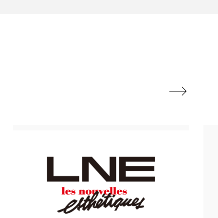
ル
ビタミンC誘導体
フレグランス 冬
ルスビューティー
マネジメント

ライフスタイル
リラックス効果
対策 冬 スキンケア
保湿と香り
保湿成分
方法
冬 髪 乾燥 改善 方法
冷え性改善