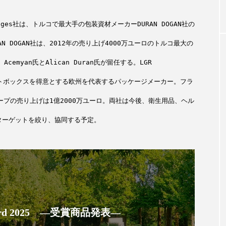
ages
社は、トルコで最大手の包装資材メーカー
DURAN DOGAN
社の
0年の都
青山メディカルクリニック｜本郷
レチ
AN DOGAN
社は、
2012
年の売り上げ
4000
万ユーロのトルコ最大の
ネスの
玲 院長：内科と循環器専門医の知
オール
見が切り拓く、再生医療と統合医
果と
 Acemyan
氏と
Alican Duran
氏が留任する。
LGR
療の新たな価値
2026
2026.04.28
トボックスを得意とする欧州を代表するパッケージメーカー。フラ
ープの売り上げは
1
億
2000
万ユーロ。両社は今後、衛生用品、ヘル
ターゲットを絞り、協同する予定。
FEATURED
注目の企画
 Award 2025 ―受賞商品発表―