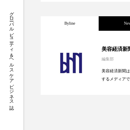
クレンジング
クローズア
グローバルビューティ＆ヘルスケアビジネス誌
コネクテッド・ビューティ
Byline
Ne
サプライチェーン
サプリ
2026.08.04
パーフェクト社の「AI
スカルプ クレンジング 頻度
美容経済新
編集部
ストレス
スパ
ス
2026.07.28
花王、化粧品事業で棚卸
SaaSモデル
美容経済新聞は
セラミド保湿
セルフケア
するメディアで
2026.07.20
【技術転用】ポーラの『
を防ぐDX戦略
ど、美容に関す
ディープクレンジング
デ
容業界の取材や
ナイトプロテイン
ナイト
容業界関係者に
を企業理念とし
バイオハッキング
バイオ
献すべく努力し