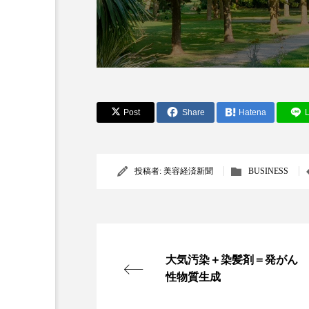
Post
Share
Hatena
L
AI
B2B
BeautyTech
投稿者:
美容経済新聞
BUSINESS
アスタキサンチン
アスレ
インタビュー
インナービ
ウェルネス
ウェルビーイ
大気汚染＋染髪剤＝発がん
性物質生成
カウンセラー
カウンセリ