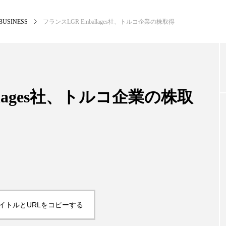
BUSINESS
フランスLGR Emballages社、トルコ企業の株取得
NEW POST
カテゴリー毎の最新記事
llages社、トルコ企業の株取
PREMIUM
SCI
イトルとURLをコピーする