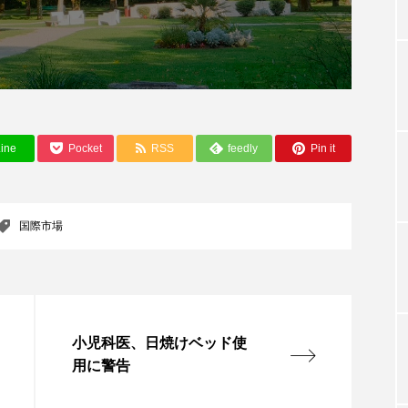
TAG LIST
タグ一覧
ine
Pocket
RSS
feedly
Pin it
ChatGPT
Gemini
Instagram
SaaS
SN
国際市場
ジャーコスメ
アレルギー
アロマ
アンチエイジン
ューティー 冷え
インナービューティーアワード2025受賞商品
ング
エイジングケア
エクソソーム
オーガニック
小児科医、日焼けベッド使
用に警告
ング
カカイオイル
ガジェット
キーワード