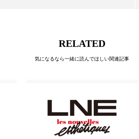
ハロウィン翌日 肌リセット
ヒアルロン酸
ビジネスモデ
フィトレチノール
プチ断食
ブルーオーシャン
ペアトリートメント
ヘッドスパ
ヘルスケア
ヘ
RELATED
ア
ホルモン
マーケティング
マイクロスパ
気になるなら一緒に読んでほしい関連記事
メンズスキンケア
メンタルケア
メンタルヘルス
ェア
リサーチ
リナロール 効果
リラクゼーション
ローカル
ロンジェビティ
下半身美容
乾燥 
他者との再接続
企業・経済
価格改定
保湿
免疫 肌
冬 UVケア
冬 美容 習慣
冬 髪 ツヤ 出す 
冬の印象美
冬の準備
冬美容
冷え対策