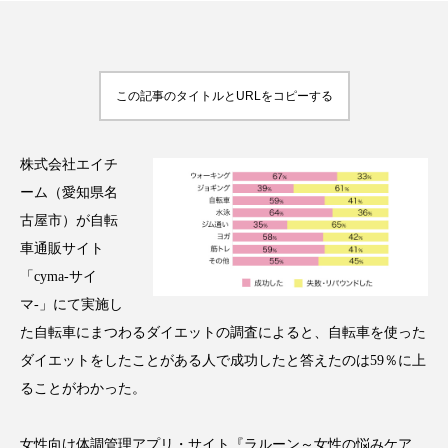
この記事のタイトルとURLをコピーする
FEATURED
注目の企画
株式会社エイチ
ーム（愛知県名
TAG LIST
タグ一覧
古屋市）が自転
車通販サイト
AI
B2B
BeautyTech
ChatGPT
「cyma-サイ
マ-」にて実施し
Gemini
Instagram
SaaS
SNS
た自転車にまつわるダイエットの調査によると、自転車を使った
ダイエットをしたことがある人で成功したと答えたのは59％に上
TikTok
アスタキサンチン
ることがわかった。
アスレジャーコスメ
アレルギー
アロマ
女性向け体調管理アプリ・サイト『ラルーン～女性の悩みケア