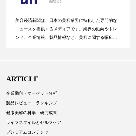
編集部
パーフェクト株式会社
バイオハッキング
花王、化粧品事業で棚卸資産38%削減
2026.07.28
の谷」克服と酷暑を商機に変えるB2B
バイオミメティクス
バイオミメティック
美容経済新聞は、日本の美容業界に特化した専門的な
【技術転用】ポーラの『顔画像解析AI』
2026.07.20
――AI需要予測で猛暑の欠品と過剰在庫
ニュースを提供するメディアです。業界の動向やトレ
SaaSモデル
バクチオール
バリア機能
ハロウィ
ンド、企業情報、製品情報など、美容に関する幅広い
テーマを取り上げています。 編集部では、美容業界の
ハロウィン後スキンケア
が猛暑の建設現場に選ばれる理由
を防ぐDX戦略
取材や情報収集、分析を行い、業界内外の最新情報を
主に美容業界関係者に向けて発信しています。私たち
ハロウィン翌日 肌リセット
ヒアルロン酸
は「キレイをふやす」を企業理念として信頼性の高い
ARTICLE
ビジネスモデル
ビタミンC誘導体
ファシア
情報提供を通じて美容業界の発展に貢献すべく努力し
ています。
ファスティング
フィトレチノール
企業動向・マーケット分析
製品レビュー・ランキング
プチ断食
ブルーオーシャン
健康美容の科学・研究成果
フレグランス 冬
プロンプト
ヘアケア
ライフスタイルとセルフケア
プレミアムコンテンツ