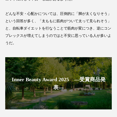
クローズアップ
ケーススタディ
コグニティブヘルス
コスト削減
どんな不安・心配かについては、圧倒的に「脚が太くなりそう」
という回答が多く、「太ももに筋肉がついて太って見られそう」
コネクテッド・ビューティ
コミュニケーション
と、自転車ダイエットを行なうことで筋肉が変につき、逆にコン
プレックスが増えてしまうのではと不安に思っている人が多いよ
コルチゾール
サステナビリティ
うだ。
サステナブル美容
サプライチェーン
サプリ
サロンクレンジング
サロン戦略
サロン経営
サロン連略
シャネル
Inner Beauty Award 2025 ―受賞商品発
表―
スカルプ クレンジング 頻度
スカルプケア
スキンケア
スキンケア 習慣
スキンケアルーティン
ストレス
スパ