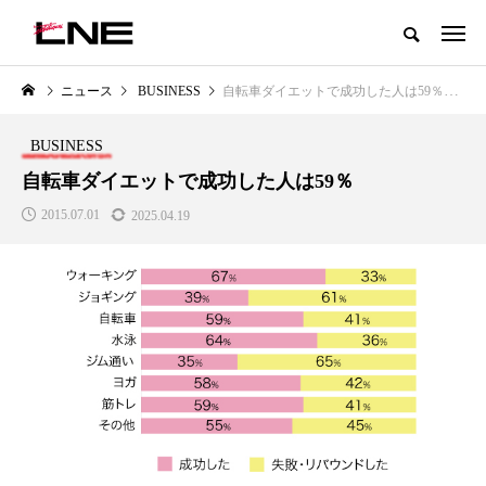
グローバルビューティ＆ヘルスケアビジネス誌
ニュース
BUSINESS
自転車ダイエットで成功した人は59％
NEW POST
カテゴリー毎の最新記事
BUSINESS
LIFESTYLE
BUSINESS
自転車ダイエットで成功した人は59％
2015.07.01
2025.04.19
SNSの「加工顔」と美容医療｜AI
GWI調査から読み解く2030年の
」
がもたらす可能性とこれから
都市型スパ――身近なウェルネ
の次世代モデル
2026.07.13
2026.08.06