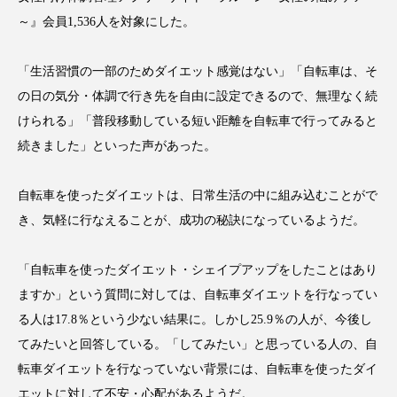
アンチエイジング
アンチソリチュード
～』会員1,536人を対象にした。
インタビュー
インナービューティー 冷え
「生活習慣の一部のためダイエット感覚はない」「自転車は、そ
の日の気分・体調で行き先を自由に設定できるので、無理なく続
インナービューティーアワード2025受賞商品
けられる」「普段移動している短い距離を自転車で行ってみると
ウェアラブルデバイス
ウェルネス
続きました」といった声があった。
ウェルビーイング
エイジングケア
自転車を使ったダイエットは、日常生活の中に組み込むことがで
き、気軽に行なえることが、成功の秘訣になっているようだ。
エクソソーム
オーガニック
オゾン
「自転車を使ったダイエット・シェイプアップをしたことはあり
カウンセラー
カウンセリング
ますか」という質問に対しては、自転車ダイエットを行なってい
カカイオイル
ガジェット
キーワード
る人は17.8％という少ない結果に。しかし25.9％の人が、今後し
てみたいと回答している。「してみたい」と思っている人の、自
クルエルティフリー
クレンジング
転車ダイエットを行なっていない背景には、自転車を使ったダイ
エットに対して不安・心配があるようだ。