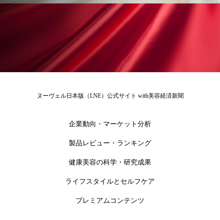
冷え性改善
加工アプリ
加工フィルター
加工顔
労働環境
国内市場
国際市場
地政学リスク
外出控え
夜 スキンケア 香り
孤独
巡らせるケア
巡りケア
差別化
ヌーヴェル日本版（LNE）公式サイト with美容経済新聞
廃棄ロス
成分
技術経営
技術転用
企業動向・マーケット分析
抗酸化
抗酸化ケア
断食
新商品
製品レビュー・ランキング
日中関係
日焼け止め
時間制限食
健康美容の科学・研究成果
東洋医学
梅雨
棚卸資産
汗ケア
ライフスタイルとセルフケア
温活スキンケア
温活女子
温活習慣
プレミアムコンテンツ