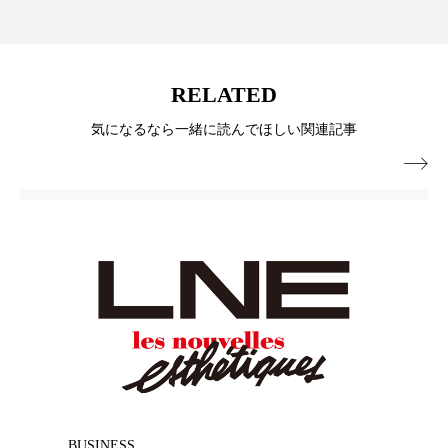
ペアトリートメント
ヘッドスパ
ヘルスケア
ヘルスビューティー
RELATED
ポジショニング
ボディケア
ホルモン
気になるなら一緒に読んでほしい関連記事
マーケティング
マイクロスパ

マネジメント
むくみ対策
むくみ改善
メンズスキンケア
メンタルケア
メンタルヘルス
ライフスタイル
リカバリー
リカバリーウェア
リサーチ
リナロール 効果
リラクゼーション
リラックス効果
レチナール
レチノール
BUSINESS