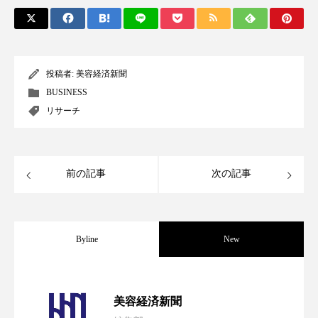
スマートウォッチ
スマートパッチ
スマートリング
セーフプレイス
セラミド
投稿者:
美容経済新聞
セラミド保湿
セルフケア
BUSINESS
リサーチ
ソーシャルウェルネス
ソーシャルコマース
タンパク質
ディープクレンジング
前の記事
次の記事
デジタルデトックス
デトックス
ドライヤー 温度 髪 ダメージ
ナイアシンアミド
Byline
New
ナイトプロテイン
ナイトルーティン 金木犀
パーフェクト社の「AI美容」事例｜「死
2026.08.04
パーソナライズ
バーチャルメイク
美容経済新聞