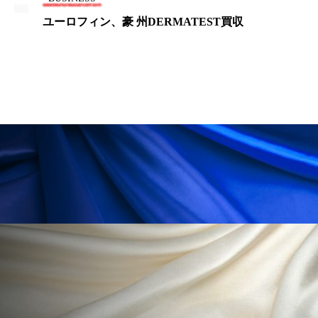
ユーロフィン、豪 州DERMATEST買収
ローカル
ロンジェビティ
下半身美容
乾燥 対策 冬 スキンケア
乾燥対策
乾燥肌対策
他者との再接続
企業・経済
価格改定
保湿
保湿と香り
保湿成分
健康寿命
光老化
免疫 肌
冬 UVケア
冬 美容 習慣
冬 髪 ツヤ 出す 方法
冬 髪 乾燥 改善 方法
冬スキンケア
冬の乾燥肌
冬の印象美
冬の準備
冬美容
冷え対策