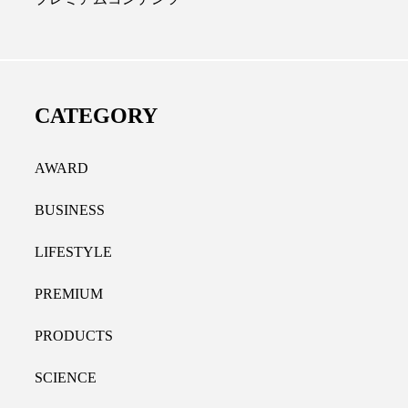
ディカルクリニック｜本郷
レチノール代替成分と
長：内科と循環器専門医の知
オールやレチナールなど
り拓く、再生医療と統合医
果と活用法
CATEGORY
たな価値
2026.07.30
.04.28
AWARD
BUSINESS
LIFESTYLE
PREMIUM
PRODUCTS
SCIENCE