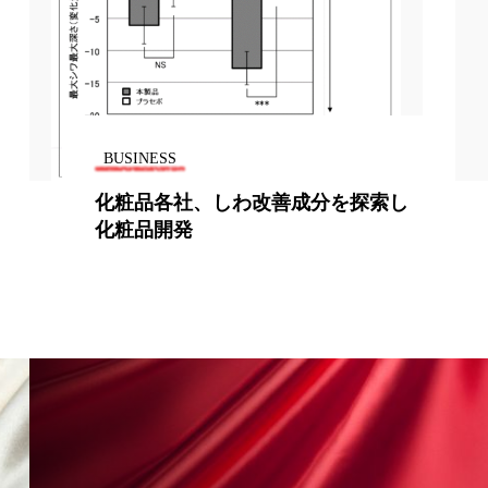
BUSINESS
改善成分を探索し
フォンテーヌ緑の森キャ
全国規模に拡大