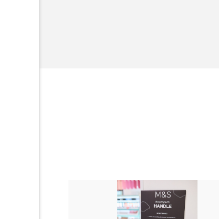
金木犀 スキンケア
金木犀
容業界関係者に
を企業理念とし
香りケア
香りの重ね使い
献すべく努力し
髪 静電気 冬 対策
髪のバ