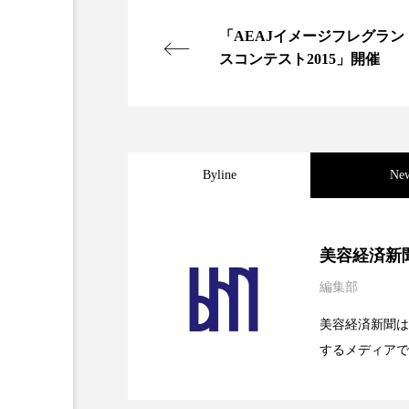
加工アプリ
加工フィルタ
「AEAJイメージフレグラン
スコンテスト2015」開催
外出控え
夜 スキンケア 
技術経営
技術転用
時間制限食
東洋医学
Byline
Ne
為替相場
熱中症対策
2026.08.04
パーフェクト社の「AI
画像解析
発酵
睡
美容経済新
編集部
素髪ケア やり方
紫外線
2026.07.28
花王、化粧品事業で棚卸
SaaSモデル
美容経済新聞は
美容業界
美的感覚
するメディアで
2026.07.20
【技術転用】ポーラの『
を防ぐDX戦略
ど、美容に関す
肌荒れ防止
脳
自
容業界の取材や