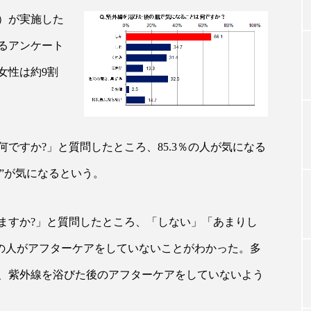
）が実施した
るアンケート
TAG LIST
女性は約9割
タグ一覧
ですか?」と質問したところ、85.3％の人が気になる
ChatGPT
Gemini
Instagram
SaaS
SN
み”が気になるという。
ジャーコスメ
アレルギー
アロマ
アンチエイジン
ますか?」と質問したところ、「しない」「あまりし
ューティー 冷え
インナービューティーアワード2025受賞商品
上の人がアフターケアをしていないことがわかった。多
ング
エイジングケア
エクソソーム
オーガニック
、紫外線を浴びた後のアフターケアをしていないよう
ング
カカイオイル
ガジェット
キーワード