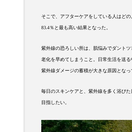
クレンジング
クローズア
そこで、アフターケアをしている人はどの
コネクテッド・ビューティ
83.4％と最も高い結果となった。
サプライチェーン
サプリ
スカルプ クレンジング 頻度
紫外線の恐ろしい所は、肌悩みでダントツ
老化を早めてしまうこと。日常生活を送る
ストレス
スパ
ス
紫外線ダメージの蓄積が大きな原因となっ
セラミド保湿
セルフケア
ディープクレンジング
デ
毎日のスキンケアと、紫外線を多く浴びた
目指したい。
ナイトプロテイン
ナイト
バイオハッキング
バイオ