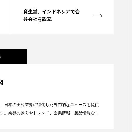
ー
加工顔
労働環境
国内市場
国際市場
資生堂、インドネシアで合
弁会社を設立
香り
孤独
巡らせるケア
巡りケア
差別化
抗酸化
抗酸化ケア
断食
新商品
日中関係
梅雨
棚卸資産
汗ケア
温活スキンケア
w
物流問題
特殊メイク
猛暑
生物模倣
用
美容」事例｜「死の谷」克服と酷暑を商機に変えるB2B
眠
睡眠 美容 金木犀
睡眠美容
秋
秋 冷え
聞
対策
美容
美容テック
美容と政治
美容ビジ
資産38%削減――AI需要予測で猛暑の欠品と過剰在庫
、日本の美容業界に特化した専門的なニュースを提供
美肌習慣
美脚習慣
老化
肌ケア
肌トラブ
す。業界の動向やトレンド、企業情報、製品情報な
顔画像解析AI』が猛暑の建設現場に選ばれる理由
る幅広いテーマを取り上げています。 編集部では、美
律神経
花王
血行促進
過剰在庫
都市型美容
情報収集、分析を行い、業界内外の最新情報を主に美