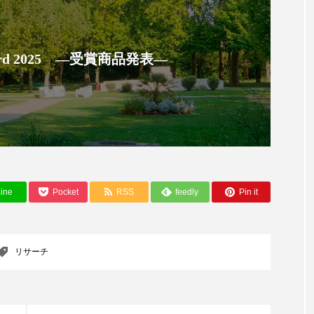
ハロウィン翌日 肌リセット
ヒアルロン酸
ビジネスモデ
フィトレチノール
プチ断食
ブルーオーシャン
 Award 2025 ―受賞商品発表―
ペアトリートメント
ヘッドスパ
ヘルスケア
ヘ
ア
ホルモン
マーケティング
マイクロスパ
メンズスキンケア
メンタルケア
メンタルヘルス
ェア
リサーチ
リナロール 効果
リラクゼーション
ine
Pocket
RSS
feedly
Pin it
ローカル
ロンジェビティ
下半身美容
乾燥 
他者との再接続
企業・経済
価格改定
保湿
リサーチ
免疫 肌
冬 UVケア
冬 美容 習慣
冬 髪 ツヤ 出す 
冬の印象美
冬の準備
冬美容
冷え対策