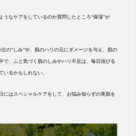
ップ
ケーススタディ
コグニティブヘルス
コスト
ようなケアをしているのか質問したところ“保湿”が
コミュニケーション
コルチゾール
サステナビリティ
サロンクレンジング
サロン戦略
サロン経営
スカルプケア
スキンケア
スキンケア 習慣
ス
1位の“しみ”や、肌のハリの元にダメージを与え、肌の
中で、ふと気づく肌のしみやハリ不足は、毎日浴びる
マートウォッチ
スマートパッチ
スマートリング
セ
ているかもしれない。
ソーシャルウェルネス
ソーシャルコマース
タン
ジタルデトックス
デトックス
ドライヤー 温度 髪 ダメー
日にはスペシャルケアをして、お悩み知らずの美肌を
ルーティン 金木犀
パーソナライズ
バーチャルメイク
ミメティクス
バイオミメティック
バクチオール