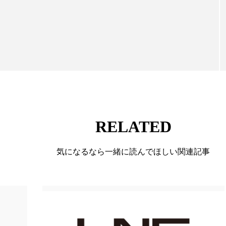
 香り 効果
需要予測
頭皮 保湿 ミスト おすすめ
向けて発信しています。私たちは「キレイをふやす」
て信頼性の高い情報提供を通じて美容業界の発展に貢
香料
香水 レイヤリング
香水の持続
高市
ています。
リア機能 とは
RELATED
気になるなら一緒に読んでほしい関連記事