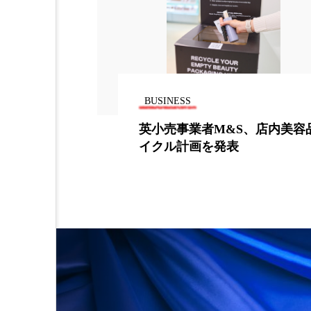
INESS
BUSINESS
売事業者M&S、店内美容品リサ
美容外科手
ル計画を発表
低い