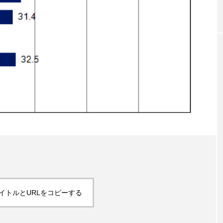
｜AI
GWI調査から読み解く2030年の都
青山メ
ら
市型スパ――身近なウェルネスの
玲 院
次世代モデル
見が切
療の新
2026.08.06
2026
FEATURED
注目の企画
イトルとURLをコピーする