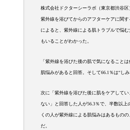
株式会社ドクターシーラボ（東京都渋谷区
紫外線を浴びてからのアフターケアに関す
によると、紫外線による肌トラブルで悩む
もいることがわかった。
「紫外線を浴びた後の肌で気になることは何
AI
B2B
BeautyTech
肌悩みがあると回答。そして66.1％は“し
アスタキサンチン
アスレ
次に「紫外線を浴びた後に肌をケアしてい
インタビュー
インナービ
ない」と回答した人が56.3％で、半数以
ウェルネス
ウェルビーイ
くの人が紫外線による肌悩みはあるものの
カウンセラー
カウンセリ
だ。