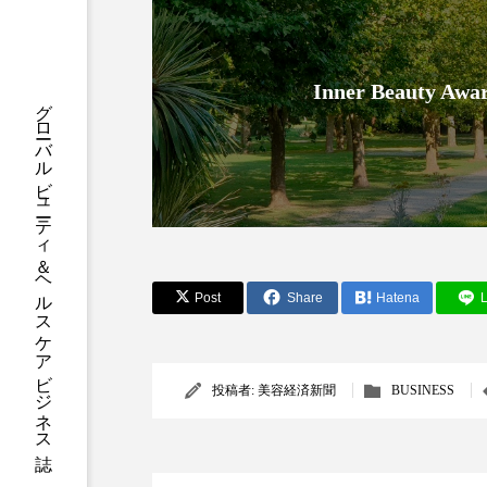
ハロウィン後スキンケア
ファシア
ファスティング
Inner Beauty
グローバルビューティ＆ヘルスケアビジネス誌
プロンプト
ヘアケア
ポジショニング
ボディケ
むくみ対策
むくみ改善
リカバリー
リカバリーウ
Post
Share
Hatena
L
レチナール
レチノール
乾燥対策
乾燥肌対策
投稿者:
美容経済新聞
BUSINESS
健康寿命
光老化
冬スキンケア
冬の乾燥肌