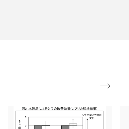
香り
香り メンタルケア
政権
高齢社会
