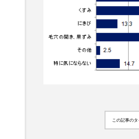
超が「ながら美容」を実
SNSの「加工顔」と美容医療
を有効に使いたい」が9
がもたらす可能性とこれか
2026.07.13
9
この記事のタ