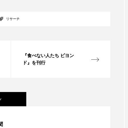
ー
加工顔
労働環境
国内市場
国際市場
リサーチ
香り
孤独
巡らせるケア
巡りケア
差別化
抗酸化
抗酸化ケア
断食
新商品
日中関係
梅雨
棚卸資産
汗ケア
温活スキンケア
『食べない人たち ビヨン
ド』を刊行
物流問題
特殊メイク
猛暑
生物模倣
用
眠
睡眠 美容 金木犀
睡眠美容
秋
秋 冷え
対策
美容
美容テック
美容と政治
美容ビジ
w
美肌習慣
美脚習慣
老化
肌ケア
肌トラブ
美容」事例｜「死の谷」克服と酷暑を商機に変えるB2B
律神経
花王
血行促進
過剰在庫
都市型美容
聞