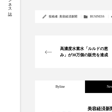
加工アプリ
加工フィルタ
投稿者:
美容経済新聞
BUSINESS
外出控え
夜 スキンケア 
技術経営
技術転用
時間制限食
東洋医学
高濃度水素水「ルルドの恵
み」が30万個の販売を達成
為替相場
熱中症対策
画像解析
発酵
睡
素髪ケア やり方
紫外線
Byline
Ne
美容業界
美的感覚
2026.08.04
パーフェクト社の「AI
肌荒れ防止
脳
自
美容経済新