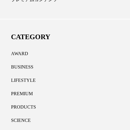
ディカルクリニック｜本郷
レチノール代替成分と
長：内科と循環器専門医の知
オールやレチナールなど
り拓く、再生医療と統合医
果と活用法
CATEGORY
たな価値
2026.07.30
.04.28
AWARD
BUSINESS
LIFESTYLE
PREMIUM
PRODUCTS
SCIENCE