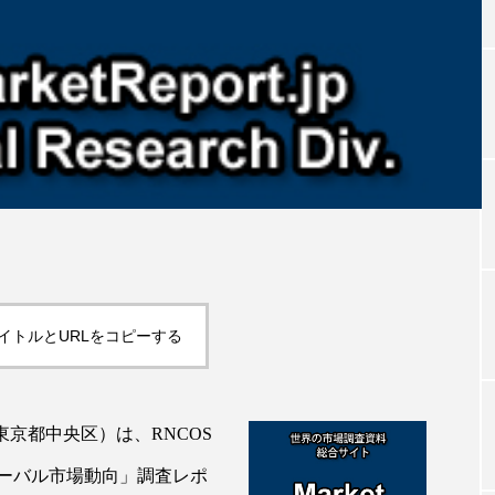
TAG LIST
タグ一覧
ChatGPT
Gemini
Instagram
SaaS
SN
ジャーコスメ
アレルギー
アロマ
アンチエイジン
イトルとURLをコピーする
ューティー 冷え
インナービューティーアワード2025受賞商品
ング
エイジングケア
エクソソーム
オーガニック
東京都中央区）は、RNCOS
ング
カカイオイル
ガジェット
キーワード
ーバル市場動向」調査レポ