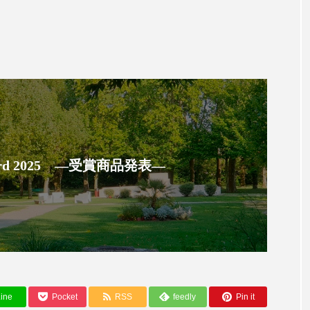
ハロウィン翌日 肌リセット
ヒアルロン酸
ビジネスモデ
フィトレチノール
プチ断食
ブルーオーシャン
ペアトリートメント
ヘッドスパ
ヘルスケア
ヘ
ア
ホルモン
マーケティング
マイクロスパ
メンズスキンケア
メンタルケア
メンタルヘルス
 Award 2025 ―受賞商品発表―
ェア
リサーチ
リナロール 効果
リラクゼーション
ローカル
ロンジェビティ
下半身美容
乾燥 
他者との再接続
企業・経済
価格改定
保湿
免疫 肌
冬 UVケア
冬 美容 習慣
冬 髪 ツヤ 出す 
ine
Pocket
RSS
feedly
Pin it
冬の印象美
冬の準備
冬美容
冷え対策