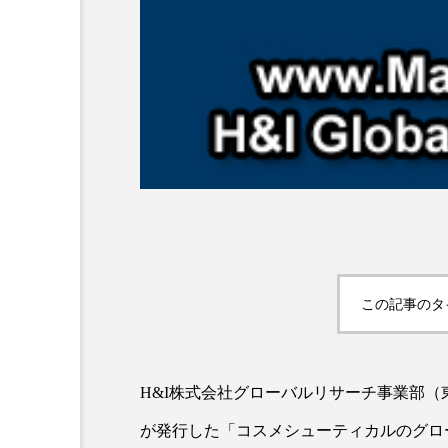
AI
B2B
BeautyTech
アスタキサンチン
アスレ
この記事のタ
インタビュー
インナービ
ウェルネス
ウェルビーイ
H&I株式会社グローバルリサーチ事業部（
カウンセラー
カウンセリ
が発行した「コスメシューティカルのグロ