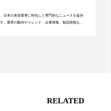
 香り 効果
需要予測
頭皮 保湿 ミスト おすすめ
資産38%削減――AI需要予測で猛暑の欠品と過剰在庫
、日本の美容業界に特化した専門的なニュースを提供
香料
香水 レイヤリング
香水の持続
高市
す。業界の動向やトレンド、企業情報、製品情報な
顔画像解析AI』が猛暑の建設現場に選ばれる理由
リア機能 とは
る幅広いテーマを取り上げています。 編集部では、美
情報収集、分析を行い、業界内外の最新情報を主に美
向けて発信しています。私たちは「キレイをふやす」
て信頼性の高い情報提供を通じて美容業界の発展に貢
ています。
RELATED