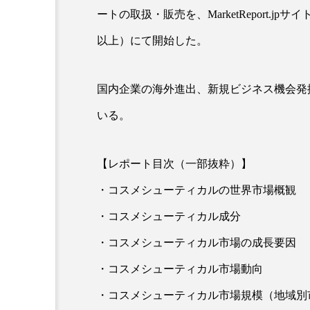
クレンジング
クローズア
ートの取扱・販売を、MarketReport.jp
以上）にて開始した。
コネクテッド・ビューティ
サプライチェーン
サプリ
国内企業の海外進出、新規ビジネス機会発
スカルプ クレンジング 頻度
いる。
ストレス
スパ
ス
【レポート目次（一部抜粋）】
セラミド保湿
セルフケア
・コスメシューティカルの世界市場概観
ディープクレンジング
デ
・コスメシューティカル成分
・コスメシューティカル市場の成長要因
ナイトプロテイン
ナイト
・コスメシューティカル市場動向
バイオハッキング
バイオ
・コスメシューティカル市場規模（地域別