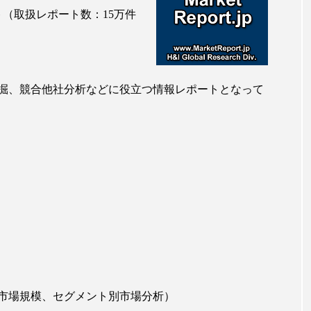
ップ
ケーススタディ
コグニティブヘルス
コスト
サイト（取扱レポート数：15万件
コミュニケーション
コルチゾール
サステナビリティ
サロンクレンジング
サロン戦略
サロン経営
掘、競合他社分析などに役立つ情報レポートとなって
スカルプケア
スキンケア
スキンケア 習慣
ス
マートウォッチ
スマートパッチ
スマートリング
セ
ソーシャルウェルネス
ソーシャルコマース
タン
ジタルデトックス
デトックス
ドライヤー 温度 髪 ダメー
ルーティン 金木犀
パーソナライズ
バーチャルメイク
ミメティクス
バイオミメティック
バクチオール
市場規模、セグメント別市場分析）