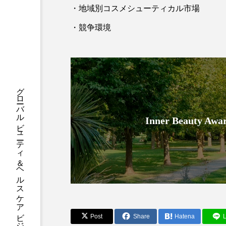
ハロウィン後スキンケア
・地域別コスメシューティカル市場
ファシア
ファスティング
・競争環境
プロンプト
ヘアケア
ポジショニング
ボディケ
グローバルビューティ＆ヘルスケアビジネス誌
むくみ対策
むくみ改善
Inner Beauty
リカバリー
リカバリーウ
レチナール
レチノール
乾燥対策
乾燥肌対策
健康寿命
光老化
Post
Share
Hatena
L
冬スキンケア
冬の乾燥肌