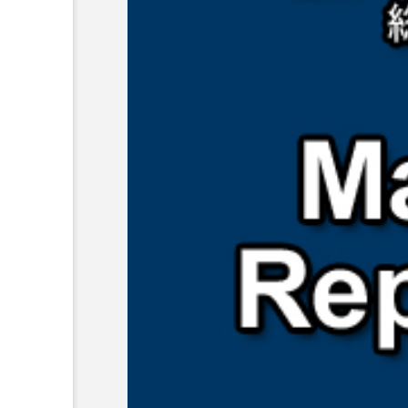
超が「ながら美容」を実
SNSの「加工顔」と美容医療
を有効に使いたい」が9
がもたらす可能性とこれか
2026.07.13
9