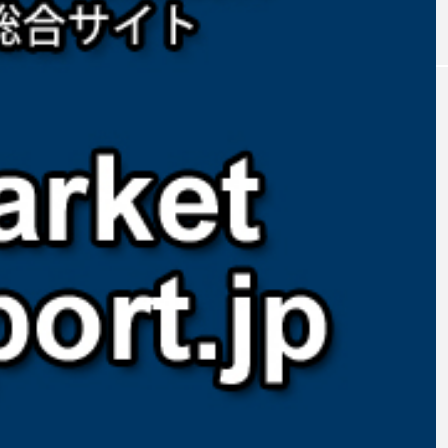
｜AI
GWI調査から読み解く2030年の都
青山メ
ら
市型スパ――身近なウェルネスの
玲 院
次世代モデル
見が切
療の新
2026.08.06
2026
FEATURED
注目の企画