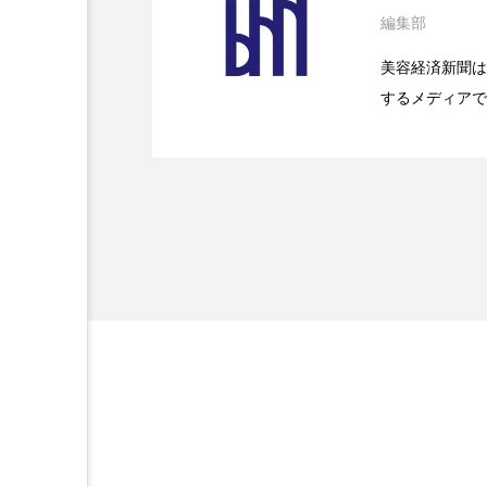
金木犀 スキンケア
金木犀
編集部
2026.07.28
花王、化粧品事業で棚卸
SaaSモデル
美容経済新聞は
香りケア
香りの重ね使い
するメディアで
2026.07.20
【技術転用】ポーラの『
を防ぐDX戦略
髪 静電気 冬 対策
髪のバ
ど、美容に関す
容業界の取材や
容業界関係者に
を企業理念とし
献すべく努力し