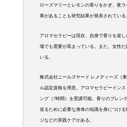
ローズマリーとレモンの香りをかぎ、夜ラ
クレンジング
クローズア
果があることも研究結果が発表されている
コネクテッド・ビューティ
サプライチェーン
サプリ
アロマセラピーは現在、自身で香りを楽し
スカルプ クレンジング 頻度
場でも需要が高まっている。また、女性だ
いる。
ストレス
スパ
ス
セラミド保湿
セルフケア
株式会社ニールズヤード レメディーズ（
ディープクレンジング
デ
ル認定資格を用意。アロマセラピーインス
ング（7時間）を受講可能。香りのブレン
ナイトプロテイン
ナイト
送るために必要な身体の知識を身につける
バイオハッキング
バイオ
ジなどの実践ケアがある。