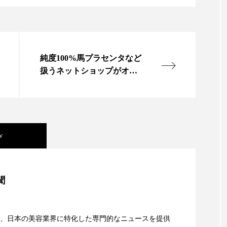
ー
加工顔
労働環境
国内市場
国際市場
香り
孤独
巡らせるケア
巡りケア
差別化
純度100%馬プラセンタなど
抗酸化
抗酸化ケア
断食
新商品
日中関係
扱うネットショップがオー
プン
梅雨
棚卸資産
汗ケア
温活スキンケア
物流問題
特殊メイク
猛暑
生物模倣
用
w
眠
睡眠 美容 金木犀
睡眠美容
秋
秋 冷え
対策
美容
美容テック
美容と政治
美容ビジ
美容」事例｜「死の谷」克服と酷暑を商機に変えるB2B
聞
美肌習慣
美脚習慣
老化
肌ケア
肌トラブ
資産38%削減――AI需要予測で猛暑の欠品と過剰在庫
律神経
花王
血行促進
過剰在庫
都市型美容
、日本の美容業界に特化した専門的なニュースを提供