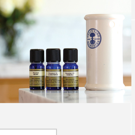
｜AI
GWI調査から読み解く2030年の都
青山メ
ら
市型スパ――身近なウェルネスの
玲 院
次世代モデル
見が切
療の新
2026.08.06
2026
FEATURED
注目の企画