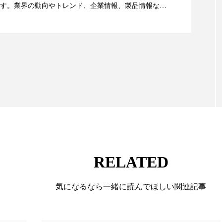
す。業界の動向やトレンド、企業情報、製品情報な
 香り 効果
需要予測
頭皮 保湿 ミスト おすすめ
顔画像解析AI』が猛暑の建設現場に選ばれる理由
る幅広いテーマを取り上げています。 編集部では、美
香料
香水 レイヤリング
香水の持続
高市
情報収集、分析を行い、業界内外の最新情報を主に美
向けて発信しています。私たちは「キレイをふやす」
リア機能 とは
て信頼性の高い情報提供を通じて美容業界の発展に貢
ています。
RELATED
気になるなら一緒に読んでほしい関連記事