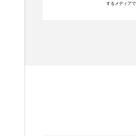
するメディアで
金木犀 スキンケア
金木犀
2026.07.20
【技術転用】ポーラの『
を防ぐDX戦略
ど、美容に関す
香りケア
香りの重ね使い
容業界の取材や
容業界関係者に
髪 静電気 冬 対策
髪のバ
を企業理念とし
献すべく努力し