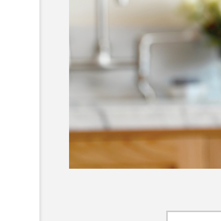
超が「ながら美容」を実
SNSの「加工顔」と美容医療
を有効に使いたい」が9
がもたらす可能性とこれか
2026.07.13
9