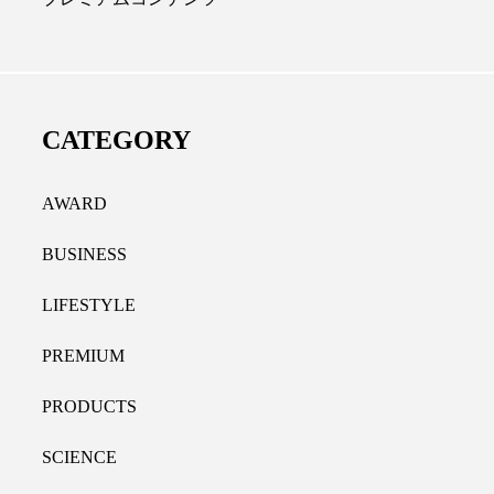
ディカルクリニック｜本郷
レチノール代替成分と
長：内科と循環器専門医の知
オールやレチナールなど
り拓く、再生医療と統合医
果と活用法
CATEGORY
たな価値
2026.07.30
.04.28
AWARD
BUSINESS
LIFESTYLE
PREMIUM
PRODUCTS
SCIENCE