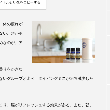
イトルとURLをコピーする
TAG LIST
、体の疲れが
ない、頭がボ
タグ一覧
めなのが、ア
ChatGPT
Gemini
Instagram
SaaS
SN
ジャーコスメ
アレルギー
アロマ
アンチエイジン
香りをかぎな
ないグループと比べ、タイピングミスが54％減少した
ューティー 冷え
インナービューティーアワード2025受賞商品
ング
エイジングケア
エクソソーム
オーガニック
ング
カカイオイル
ガジェット
キーワード
まり、脳がリフレッシュする効果がある。また、朝、