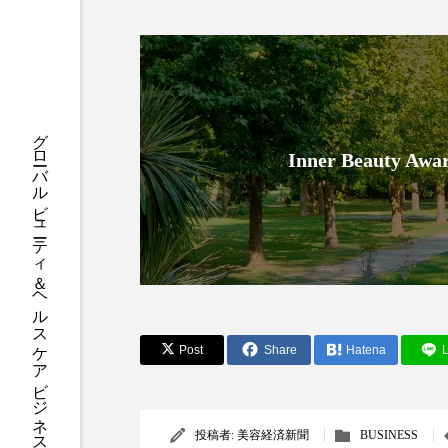
ハロウィン後スキンケア
ファシア
ファスティング
プロンプト
ヘアケア
グローバルビューティ＆ヘルスケアビジネス誌
ポジショニング
ボディケ
Inner Beauty
むくみ対策
むくみ改善
リカバリー
リカバリーウ
レチナール
レチノール
乾燥対策
乾燥肌対策
Post
Share
Hatena
L
健康寿命
光老化
冬スキンケア
冬の乾燥肌
投稿者:
美容経済新聞
BUSINESS