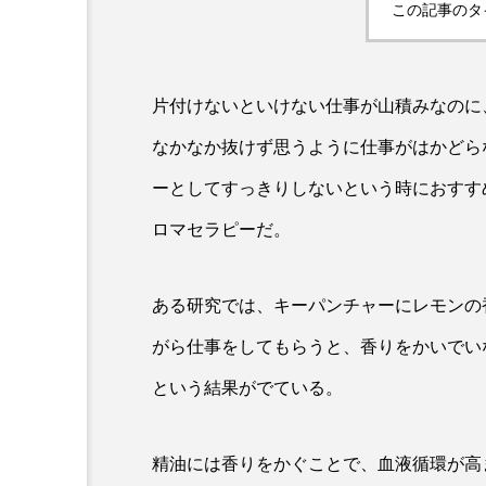
この記事のタ
片付けないといけない仕事が山積みなのに
なかなか抜けず思うように仕事がはかどら
ーとしてすっきりしないという時におすす
ロマセラピーだ。
AI
B2B
BeautyTech
アスタキサンチン
アスレ
ある研究では、キーパンチャーにレモンの
がら仕事をしてもらうと、香りをかいでい
インタビュー
インナービ
という結果がでている。
ウェルネス
ウェルビーイ
カウンセラー
カウンセリ
精油には香りをかぐことで、血液循環が高