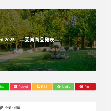
ハロウィン翌日 肌リセット
ヒアルロン酸
ビジネスモデ
フィトレチノール
プチ断食
ブルーオーシャン
ペアトリートメント
ヘッドスパ
ヘルスケア
ヘ
ア
ホルモン
マーケティング
マイクロスパ
 Award 2025 ―受賞商品発表―
メンズスキンケア
メンタルケア
メンタルヘルス
ェア
リサーチ
リナロール 効果
リラクゼーション
ローカル
ロンジェビティ
下半身美容
乾燥 
他者との再接続
企業・経済
価格改定
保湿
ine
Pocket
RSS
feedly
Pin it
免疫 肌
冬 UVケア
冬 美容 習慣
冬 髪 ツヤ 出す 
冬の印象美
冬の準備
冬美容
冷え対策
企業・経済