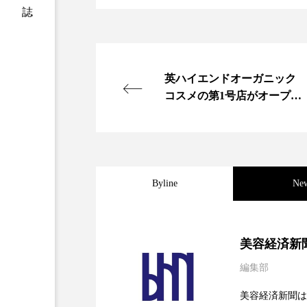
加工アプリ
加工フィルタ
外出控え
夜 スキンケア 
英ハイエンドオーガニック
技術経営
技術転用
コスメの第1号店がオープン
へ
時間制限食
東洋医学
為替相場
熱中症対策
Byline
Ne
画像解析
発酵
睡
素髪ケア やり方
紫外線
2026.08.04
パーフェクト社の「AI
美容経済新
美容業界
美的感覚
編集部
2026.07.28
花王、化粧品事業で棚卸
SaaSモデル
肌荒れ防止
脳
自
美容経済新聞は