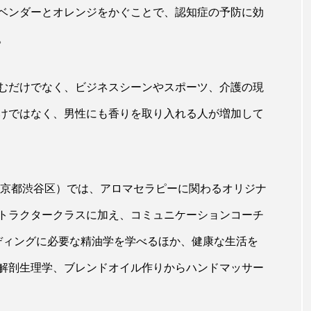
ベンダーとオレンジをかぐことで、認知症の予防に効
ップ
ケーススタディ
コグニティブヘルス
コスト
。
コミュニケーション
コルチゾール
サステナビリティ
サロンクレンジング
サロン戦略
サロン経営
むだけでなく、ビジネスシーンやスポーツ、介護の現
スカルプケア
スキンケア
スキンケア 習慣
ス
けではなく、男性にも香りを取り入れる人が増加して
マートウォッチ
スマートパッチ
スマートリング
セ
ソーシャルウェルネス
ソーシャルコマース
タン
東京都渋谷区）では、アロマセラピーに関わるオリジナ
ジタルデトックス
デトックス
ドライヤー 温度 髪 ダメー
トラクタークラスに加え、コミュニケーションコーチ
ディングに必要な精油学を学べるほか、健康な生活を
ルーティン 金木犀
パーソナライズ
バーチャルメイク
解剖生理学、ブレンドオイル作りからハンドマッサー
ミメティクス
バイオミメティック
バクチオール