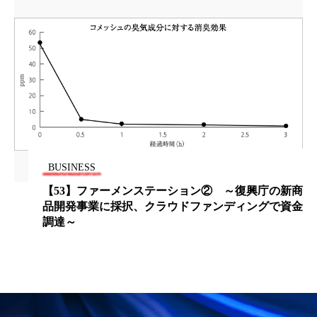
ペアトリートメント
ヘッドスパ
ヘルスケア
ヘルスビューティー
ポジショニング
ボディケア
ホルモン
マーケティング
マイクロスパ
マネジメント
むくみ対策
むくみ改善
BUSINESS
メンズスキンケア
メンタルケア
【53】ファーメンステーション② ～復興庁の新商
メンタルヘルス
ライフスタイル
品開発事業に採択、クラウドファンディングで資金
調達～
リカバリー
リカバリーウェア
リサーチ
リナロール 効果
リラクゼーション
リラックス効果
レチナール
レチノール