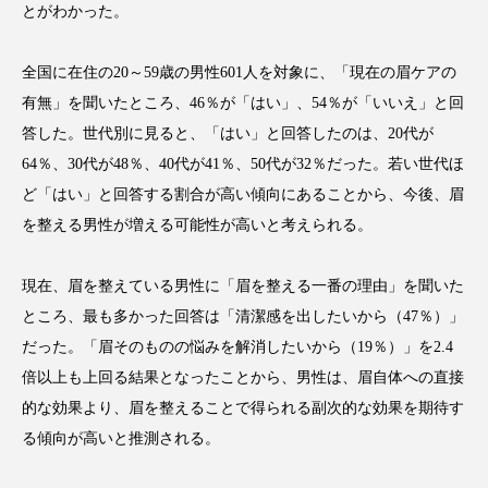
とがわかった。
アンチエイジング
アンチソリチュード
インタビュー
インナービューティー 冷え
全国に在住の20～59歳の男性601人を対象に、「現在の眉ケアの
有無」を聞いたところ、46％が「はい」、54％が「いいえ」と回
インナービューティーアワード2025受賞商品
答した。世代別に見ると、「はい」と回答したのは、20代が
64％、30代が48％、40代が41％、50代が32％だった。若い世代ほ
ウェアラブルデバイス
ウェルネス
ど「はい」と回答する割合が高い傾向にあることから、今後、眉
を整える男性が増える可能性が高いと考えられる。
ウェルビーイング
エイジングケア
エクソソーム
オーガニック
オゾン
現在、眉を整えている男性に「眉を整える一番の理由」を聞いた
ところ、最も多かった回答は「清潔感を出したいから（47％）」
カウンセラー
カウンセリング
だった。「眉そのものの悩みを解消したいから（19％）」を2.4
倍以上も上回る結果となったことから、男性は、眉自体への直接
カカイオイル
ガジェット
キーワード
的な効果より、眉を整えることで得られる副次的な効果を期待す
クルエルティフリー
クレンジング
る傾向が高いと推測される。