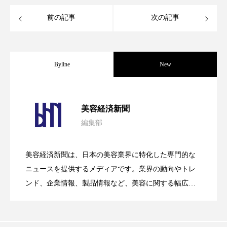
スマートウォッチ
スマートパッチ
前の記事
次の記事
スマートリング
セーフプレイス
セラミド
Byline
New
セラミド保湿
セルフケア
ソーシャルウェルネス
ソーシャルコマース
パーフェクト社の「AI美容」事例｜「死
2026.08.04
美容経済新聞
タンパク質
ディープクレンジング
編集部
花王、化粧品事業で棚卸資産38%削減
2026.07.28
の谷」克服と酷暑を商機に変えるB2B
デジタルデトックス
デトックス
美容経済新聞は、日本の美容業界に特化した専門的な
ドライヤー 温度 髪 ダメージ
ナイアシンアミド
【技術転用】ポーラの『顔画像解析AI』
2026.07.20
――AI需要予測で猛暑の欠品と過剰在庫
ニュースを提供するメディアです。業界の動向やトレ
SaaSモデル
ンド、企業情報、製品情報など、美容に関する幅広い
ナイトプロテイン
ナイトルーティン 金木犀
テーマを取り上げています。 編集部では、美容業界の
が猛暑の建設現場に選ばれる理由
を防ぐDX戦略
パーソナライズ
バーチャルメイク
取材や情報収集、分析を行い、業界内外の最新情報を
主に美容業界関係者に向けて発信しています。私たち