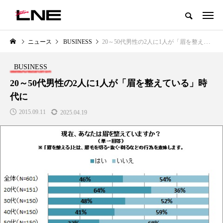
グローバルビューティ＆ヘルスケアビジネス誌
ニュース
BUSINESS
20～50代男性の2人に1人が「眉を整えている」時代に
NEW POST
カテゴリー毎の最新記事
BUSINESS
LIFESTYLE
BUSINESS
20～50代男性の2人に1人が「眉を整えている」時
代に
2015.09.11
2025.04.19
SNSの「加工顔」と美容医療｜AI
GWI調査から読み解く2030年の
」
がもたらす可能性とこれから
都市型スパ――身近なウェルネ
の次世代モデル
2026.07.13
2026.08.06