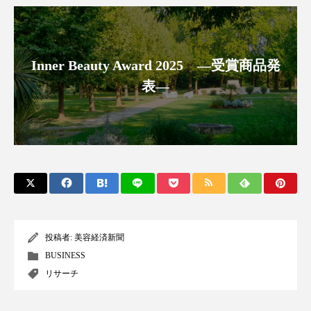
クローズアップ
ケーススタディ
コグニティブヘルス
コスト削減
Inner Beauty Award 2025 ―受賞商品発
コネクテッド・ビューティ
コミュニケーション
表―
コルチゾール
サステナビリティ
サステナブル美容
サプライチェーン
サプリ
サロンクレンジング
サロン戦略
サロン経営
サロン連略
シャネル
スカルプ クレンジング 頻度
スカルプケア
投稿者:
美容経済新聞
BUSINESS
スキンケア
スキンケア 習慣
リサーチ
スキンケアルーティン
ストレス
スパ