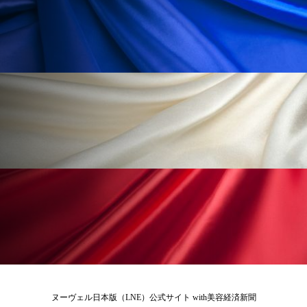
ローカル
ロンジェビティ
下半身美容
乾燥 対策 冬 スキンケア
乾燥対策
乾燥肌対策
他者との再接続
企業・経済
価格改定
保湿
保湿と香り
保湿成分
健康寿命
光老化
免疫 肌
冬 UVケア
冬 美容 習慣
冬 髪 ツヤ 出す 方法
冬 髪 乾燥 改善 方法
冬スキンケア
冬の乾燥肌
冬の印象美
冬の準備
冬美容
冷え対策
ヌーヴェル日本版（LNE）公式サイト with美容経済新聞