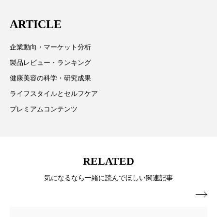
パーフェクト株式会社
バイオハッキング
は「キレイをふやす」を企業理念として信頼性の高い
ARTICLE
情報提供を通じて美容業界の発展に貢献すべく努力し
バイオミメティクス
バイオミメティック
ています。
企業動向・マーケット分析
バクチオール
バリア機能
ハロウィ
製品レビュー・ランキング
ハロウィン後スキンケア
健康美容の科学・研究成果
ライフスタイルとセルフケア
ハロウィン翌日 肌リセット
ヒアルロン酸
プレミアムコンテンツ
ビジネスモデル
ビタミンC誘導体
ファシア
ファスティング
フィトレチノール
RELATED
プチ断食
ブルーオーシャン
気になるなら一緒に読んでほしい関連記事
フレグランス 冬
プロンプト
ヘアケア
