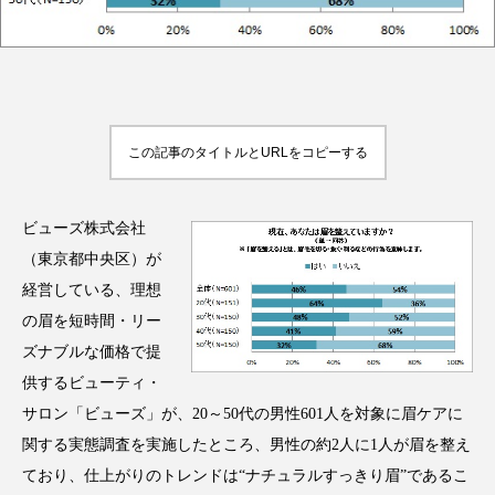
FEATURED
注目の企画
この記事のタイトルとURLをコピーする
TAG LIST
ビューズ株式会社
タグ一覧
（東京都中央区）が
経営している、理想
AI
B2B
BeautyTech
ChatGPT
の眉を短時間・リー
ズナブルな価格で提
Gemini
Instagram
SaaS
SNS
供するビューティ・
TikTok
アスタキサンチン
サロン「ビューズ」が、20～50代の男性601人を対象に眉ケアに
関する実態調査を実施したところ、男性の約2人に1人が眉を整え
アスレジャーコスメ
アレルギー
アロマ
ており、仕上がりのトレンドは“ナチュラルすっきり眉”であるこ