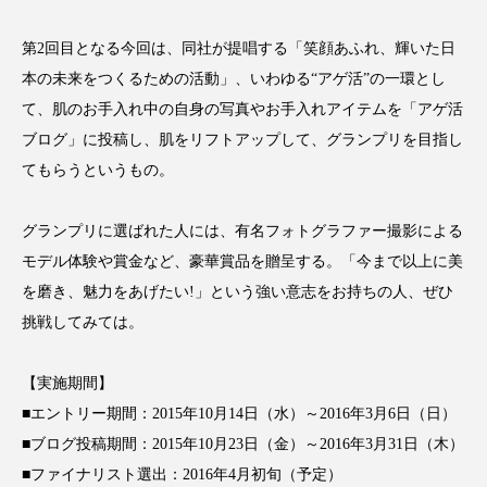
アンチエイジング
アンチソリチュード
第2回目となる今回は、同社が提唱する「笑顔あふれ、輝いた日
インタビュー
インナービューティー 冷え
本の未来をつくるための活動」、いわゆる“アゲ活”の一環とし
て、肌のお手入れ中の自身の写真やお手入れアイテムを「アゲ活
インナービューティーアワード2025受賞商品
ブログ」に投稿し、肌をリフトアップして、グランプリを目指し
てもらうというもの。
ウェアラブルデバイス
ウェルネス
ウェルビーイング
エイジングケア
グランプリに選ばれた人には、有名フォトグラファー撮影による
モデル体験や賞金など、豪華賞品を贈呈する。「今まで以上に美
エクソソーム
オーガニック
オゾン
を磨き、魅力をあげたい!」という強い意志をお持ちの人、ぜひ
挑戦してみては。
カウンセラー
カウンセリング
【実施期間】
カカイオイル
ガジェット
キーワード
■エントリー期間：2015年10月14日（水）～2016年3月6日（日）
クルエルティフリー
クレンジング
■ブログ投稿期間：2015年10月23日（金）～2016年3月31日（木）
■ファイナリスト選出：2016年4月初旬（予定）