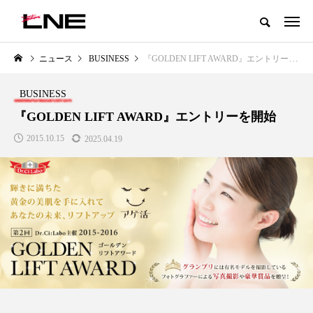
グローバルビューティ＆ヘルスケアビジネス誌
ニュース
BUSINESS
『GOLDEN LIFT AWARD』エントリーを開始
NEW POST
カテゴリー毎の最新記事
BUSINESS
LIFESTYLE
BUSINESS
『GOLDEN LIFT AWARD』エントリーを開始
2015.10.15
2025.04.19
SNSの「加工顔」と美容医療｜AI
GWI調査から読み解く2030年の
」
がもたらす可能性とこれから
都市型スパ――身近なウェルネ
の次世代モデル
2026.07.13
2026.08.06