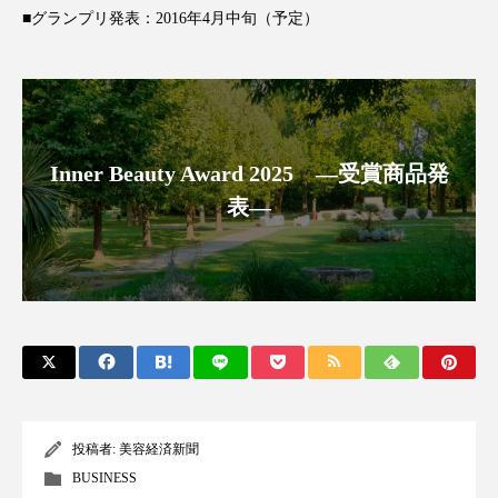
クローズアップ
ケーススタディ
■グランプリ発表：2016年4月中旬（予定）
コグニティブヘルス
コスト削減
コネクテッド・ビューティ
コミュニケーション
コルチゾール
サステナビリティ
Inner Beauty Award 2025 ―受賞商品発
表―
サステナブル美容
サプライチェーン
サプリ
サロンクレンジング
サロン戦略
サロン経営
サロン連略
シャネル
スカルプ クレンジング 頻度
スカルプケア
スキンケア
スキンケア 習慣
投稿者:
美容経済新聞
BUSINESS
スキンケアルーティン
ストレス
スパ