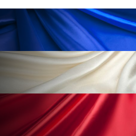
ローカル
ロンジェビティ
下半身美容
乾燥 対策 冬 スキンケア
乾燥対策
乾燥肌対策
他者との再接続
企業・経済
価格改定
保湿
保湿と香り
保湿成分
健康寿命
光老化
免疫 肌
冬 UVケア
冬 美容 習慣
冬 髪 ツヤ 出す 方法
冬 髪 乾燥 改善 方法
冬スキンケア
冬の乾燥肌
冬の印象美
冬の準備
冬美容
冷え対策