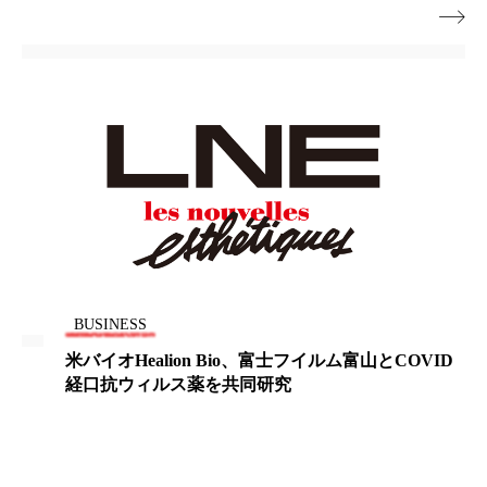
ペアトリートメント
ヘッドスパ

ヘルスケア
ヘルスビューティー
ポジショニング
ボディケア
ホルモン
マーケティング
マイクロスパ
マネジメント
むくみ対策
むくみ改善
メンズスキンケア
メンタルケア
メンタルヘルス
ライフスタイル
BUSINESS
米バイオHealion Bio、富士フイルム富山とCOVID
リカバリー
リカバリーウェア
リサーチ
経口抗ウィルス薬を共同研究
リナロール 効果
リラクゼーション
リラックス効果
レチナール
レチノール