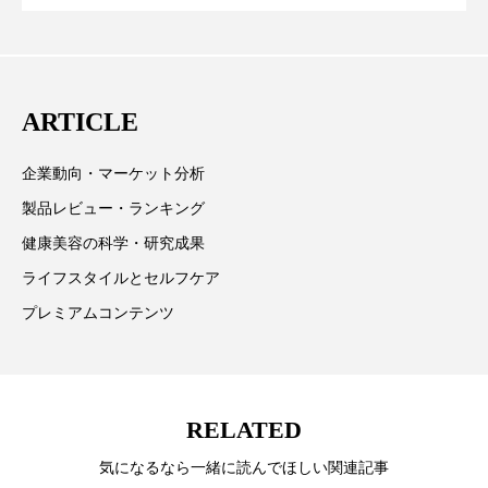
テーマを取り上げています。 編集部では、美容業界の
が猛暑の建設現場に選ばれる理由
パーフェクト株式会社
バイオハッキング
を防ぐDX戦略
取材や情報収集、分析を行い、業界内外の最新情報を
主に美容業界関係者に向けて発信しています。私たち
バイオミメティクス
バイオミメティック
は「キレイをふやす」を企業理念として信頼性の高い
ARTICLE
バクチオール
バリア機能
ハロウィ
情報提供を通じて美容業界の発展に貢献すべく努力し
ています。
企業動向・マーケット分析
ハロウィン後スキンケア
製品レビュー・ランキング
ハロウィン翌日 肌リセット
ヒアルロン酸
健康美容の科学・研究成果
ライフスタイルとセルフケア
ビジネスモデル
ビタミンC誘導体
ファシア
プレミアムコンテンツ
ファスティング
フィトレチノール
プチ断食
ブルーオーシャン
RELATED
フレグランス 冬
プロンプト
ヘアケア
気になるなら一緒に読んでほしい関連記事