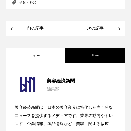
企業・経済
スマートウォッチ
スマートパッチ
スマートリング
セーフプレイス
セラミド
前の記事
次の記事
セラミド保湿
セルフケア
ソーシャルウェルネス
ソーシャルコマース
Byline
New
タンパク質
ディープクレンジング
パーフェクト社の「AI美容」事例｜「死
2026.08.04
デジタルデトックス
デトックス
美容経済新聞
編集部
ドライヤー 温度 髪 ダメージ
ナイアシンアミド
花王、化粧品事業で棚卸資産38%削減
2026.07.28
の谷」克服と酷暑を商機に変えるB2B
美容経済新聞は、日本の美容業界に特化した専門的な
ナイトプロテイン
ナイトルーティン 金木犀
【技術転用】ポーラの『顔画像解析AI』
2026.07.20
――AI需要予測で猛暑の欠品と過剰在庫
ニュースを提供するメディアです。業界の動向やトレ
SaaSモデル
パーソナライズ
バーチャルメイク
ンド、企業情報、製品情報など、美容に関する幅広い