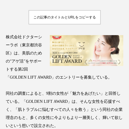
この記事のタイトルとURLをコピーする
FEATURED
注目の企画
株式会社ドクターシ
ーラボ（東京都渋谷
区）は、美肌のため
TAG LIST
タグ一覧
の“アゲ活”をサポー
トする第2回
「GOLDEN LIFT AWARD」のエントリーを募集している。
AI
B2B
BeautyTech
ChatGPT
Gemini
Instagram
SaaS
SNS
同社の調査によると、9割の女性が「魅力をあげたい」と回答し
ている。「GOLDEN LIFT AWARD」は、そんな女性を応援すべ
TikTok
アスタキサンチン
く、「肌トラブルに悩むすべての人々を救う」という同社の企業
理念のもと、多くの女性に今よりもより一層美しく、輝いて欲し
アスレジャーコスメ
アレルギー
アロマ
いという想いで設立された。