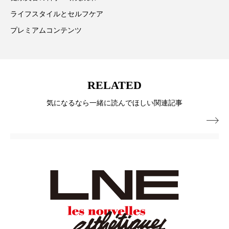
ペアトリートメント
ヘッドスパ
ライフスタイルとセルフケア
ヘルスケア
ヘルスビューティー
プレミアムコンテンツ
ポジショニング
ボディケア
ホルモン
マーケティング
マイクロスパ
RELATED
マネジメント
むくみ対策
むくみ改善
気になるなら一緒に読んでほしい関連記事

メンズスキンケア
メンタルケア
メンタルヘルス
ライフスタイル
リカバリー
リカバリーウェア
リサーチ
リナロール 効果
リラクゼーション
リラックス効果
レチナール
レチノール