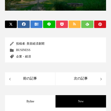
スマートウォッチ
スマートパッチ
スマートリング
セーフプレイス
セラミド
セラミド保湿
セルフケア
投稿者:
美容経済新聞
ソーシャルウェルネス
ソーシャルコマース
BUSINESS
タンパク質
ディープクレンジング
企業・経済
デジタルデトックス
デトックス
前の記事
次の記事
ドライヤー 温度 髪 ダメージ
ナイアシンアミド
ナイトプロテイン
ナイトルーティン 金木犀
Byline
New
パーソナライズ
バーチャルメイク