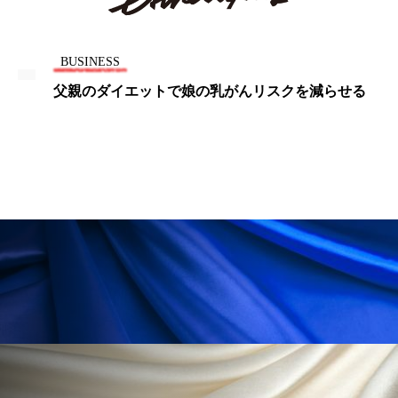
ローカル
ロンジェビティ
下半身美容
BUSINESS
乾燥 対策 冬 スキンケア
乾燥対策
父親のダイエットで娘の乳がんリスクを減らせる
乾燥肌対策
他者との再接続
企業・経済
価格改定
保湿
保湿と香り
保湿成分
健康寿命
光老化
免疫 肌
冬 UVケア
冬 美容 習慣
冬 髪 ツヤ 出す 方法
冬 髪 乾燥 改善 方法
冬スキンケア
冬の乾燥肌
冬の印象美
冬の準備
冬美容
冷え対策