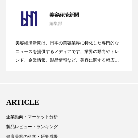
パーフェクト株式会社
バイオハッキング
パーフェクト社の「AI美容」事例｜「死
2026.08.04
美容経済新聞
バイオミメティクス
バイオミメティック
編集部
花王、化粧品事業で棚卸資産38%削減
2026.07.28
の谷」克服と酷暑を商機に変えるB2B
バクチオール
バリア機能
ハロウィ
美容経済新聞は、日本の美容業界に特化した専門的な
ハロウィン後スキンケア
【技術転用】ポーラの『顔画像解析AI』
2026.07.20
――AI需要予測で猛暑の欠品と過剰在庫
ニュースを提供するメディアです。業界の動向やトレ
SaaSモデル
ンド、企業情報、製品情報など、美容に関する幅広い
ハロウィン翌日 肌リセット
ヒアルロン酸
テーマを取り上げています。 編集部では、美容業界の
が猛暑の建設現場に選ばれる理由
を防ぐDX戦略
取材や情報収集、分析を行い、業界内外の最新情報を
ビジネスモデル
ビタミンC誘導体
ファシア
主に美容業界関係者に向けて発信しています。私たち
ファスティング
フィトレチノール
は「キレイをふやす」を企業理念として信頼性の高い
ARTICLE
情報提供を通じて美容業界の発展に貢献すべく努力し
プチ断食
ブルーオーシャン
ています。
企業動向・マーケット分析
フレグランス 冬
プロンプト
ヘアケア
製品レビュー・ランキング
健康美容の科学・研究成果