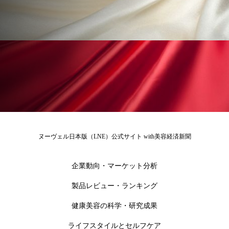
冷え性改善
加工アプリ
加工フィルター
加工顔
労働環境
国内市場
国際市場
地政学リスク
外出控え
夜 スキンケア 香り
孤独
巡らせるケア
巡りケア
差別化
廃棄ロス
成分
技術経営
技術転用
抗酸化
抗酸化ケア
断食
新商品
ヌーヴェル日本版（LNE）公式サイト with美容経済新聞
日中関係
日焼け止め
時間制限食
企業動向・マーケット分析
東洋医学
梅雨
棚卸資産
汗ケア
製品レビュー・ランキング
温活スキンケア
温活女子
温活習慣
健康美容の科学・研究成果
ライフスタイルとセルフケア