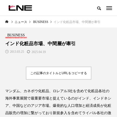
グローバルビューティ＆ヘルスケアビジネス誌
ニュース
BUSINESS
インド化粧品市場、中間層が牽引
NEW POST
カテゴリー毎の最新記事
BUSINESS
LIFESTYLE
BUSINESS
インド化粧品市場、中間層が牽引
2013.03.25
2025.04.19
この記事のタイトルとURLをコピーする
マンダム、カネボウ化粧品、ロレアル3社を含めて化粧品各社の
SNSの「加工顔」と美容医療｜AI
GWI調査から読み解く2030年の
」
がもたらす可能性とこれから
都市型スパ――身近なウェルネ
海外事業展開で最重要市場と捉えているのがインド、インドネシ
の次世代モデル
2026.07.13
ア、中国などのアジア市場。爆発的な人口増加と経済成長が化粧
2026.08.06
品販売の増加に繋がっており新規参入を含めてライバル各社の激