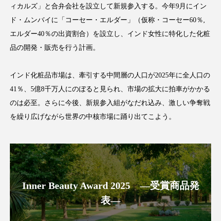
クローズアップ
ケーススタディ
ィカルズ」と合弁会社を設立して新規参入する。今年9月にイン
ド・ムンバイに「コーセー・エルダー」（仮称・コーセー60％,
コグニティブヘルス
コスト削減
エルダー40％の出資割合）を設立し、インド女性に特化した化粧
品の開発・販売を行う計画。
コネクテッド・ビューティ
コミュニケーション
コルチゾール
サステナビリティ
インド化粧品市場は、牽引する中間層の人口が2025年に全人口の
41％、5億8千万人にのぼると見られ、市場の拡大に拍車がかかる
サステナブル美容
サプライチェーン
のは必至。さらに今後、新規参入組がなだれ込み、激しい争奪戦
を繰り広げながら世界の中核市場に踊り出てこよう。
サプリ
サロンクレンジング
サロン戦略
サロン経営
サロン連略
シャネル
スカルプ クレンジング 頻度
スカルプケア
Inner Beauty Award 2025 ―受賞商品発
スキンケア
スキンケア 習慣
表―
スキンケアルーティン
ストレス
スパ