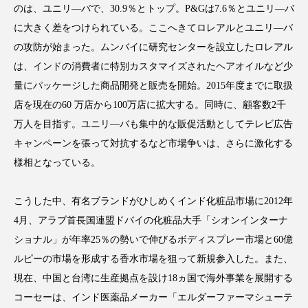
のは、ユニリ―バで、30.9％とトップ。P&Gは7.6％とユニリ―バ
アンチエイジング
アンチソリチュード
に大きく差をつけられている。ここへきてロレアルとユニリ―バ
インタビュー
インナービューティー 冷え
の攻防が始まった。ムンバイに研究センターを設立したロレアル
は、インドの消費者に特別カスタマイズされたヘアオイルなど少
インナービューティーアワード2025受賞商品
量にパッケージした商品開発と販売を開始。2015年度までに取扱
店を現在の60 万店から100万店に拡大する。同時に、顧客数2千
ウェアラブルデバイス
ウェルネス
万人を目指す。ユニリ―バも集中的な販促活動としてテレビ広告
キャンペーンを張って対抗するなど市場争いは、さらに激化する
ウェルビーイング
エイジングケア
様相となっている。
エクソソーム
オーガニック
オゾン
こうした中、有名ブランドがひしめくインド化粧品市場に2012年
カウンセラー
カウンセリング
4月、アラブ首長国連盟ドバイの化粧品大手「シオンインターナ
ショナル」が年率25％の勢いで伸びるボディスプレー市場と60億
カカイオイル
ガジェット
キーワード
ルピーの市場を形成する香水市場を狙って新規参入した。また、
クルエルティフリー
クレンジング
現在、中国と台湾に生産拠点を設け18ヵ国で海外事業を展開する
コーセーは、インド医薬品メーカー「エルダーファーマシューテ