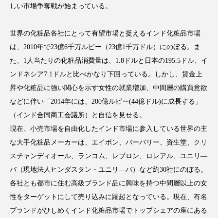
しい市場争奪戦が始まっている。
世界の化粧品各社にとって有望市場と捉えるインド化粧品市場
は、2010年で23億6千万ルピー（23億1千万ドル）にのぼる。ま
FEATURED
注目の企画
た、1人当たりの化粧品消費量は、1.8ドルと日本の195.5ドル、イ
ンドネシア7.1ドルと比べかなり下回っている。しかし、賃金上
昇や化粧品に強い関心を示す女性の就業増加、中間層の購買意欲
TAG LIST
などに伴い「2014年には、200億ルピー(44億ドル)に成長する」
タグ一覧
（インド合同商工会議所）と自信を見せる。
現在、小売市場を自由化したインド市場に参入している世界の主
AI
B2B
BeautyTech
ChatGPT
な大手化粧品メーカーは、エイボン、バーバリー、資生堂、クリ
スチャンディオール、ランコム、レブロン、ロレアル、ユニリ―
Gemini
Instagram
SaaS
SNS
バ（現地法人ヒンダスタン・ユニリ―バ）など約30社にのぼる。
TikTok
アスタキサンチン
各社とも都市に住む高級ブランド品に興味を持つ中間層以上の女
性をターゲットにして売り込みに躍起となっている。現在、有名
アスレジャーコスメ
アレルギー
アロマ
ブランドがひしめくインド化粧品市場でトップシェアの座にある