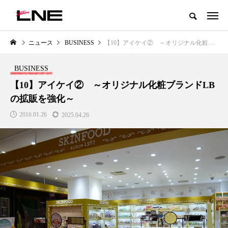
グローバルビューティ＆ヘルスケアビジネス誌
ニュース
BUSINESS
【10】アイケイ② ～オリジナル化粧ブランドLBの拡販を強化～
NEW POST
カテゴリー毎の最新記事
BUSINESS
LIFESTYLE
BUSINESS
【10】アイケイ② ～オリジナル化粧ブランドLB
の拡販を強化～
2016.01.26
2025.04.26
SNSの「加工顔」と美容医療｜AI
GWI調査から読み解く2030年の
」
がもたらす可能性とこれから
都市型スパ――身近なウェルネ
の次世代モデル
2026.07.13
2026.08.06