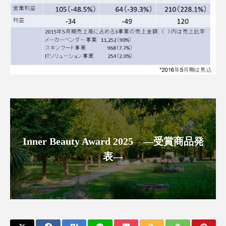
パーフェクト株式会社
バイオハッキング
バイオミメティクス
バイオミメティック
バクチオール
バリア機能
ハロウィ
ハロウィン後スキンケア
ハロウィン翌日 肌リセット
ヒアルロン酸
ビジネスモデル
ビタミンC誘導体
ファシア
Inner Beauty Award 2025 ―受賞商品発
ファスティング
フィトレチノール
表―
プチ断食
ブルーオーシャン
フレグランス 冬
プロンプト
ヘアケア