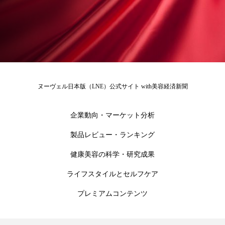
花王
血行促進
過剰在庫
都市型美容ウェルネス
酷暑
金木犀 スキンケア
金木犀 香り 効果
ヌーヴェル日本版（LNE）公式サイト with美容経済新聞
需要予測
頭皮 保湿 ミスト おすすめ
香り
香り メンタルケア
香りケア
企業動向・マーケット分析
製品レビュー・ランキング
香りの重ね使い
香料
香水 レイヤリング
健康美容の科学・研究成果
香水の持続
高市政権
高齢社会
ライフスタイルとセルフケア
髪 静電気 冬 対策
髪のバリア機能 とは
プレミアムコンテンツ