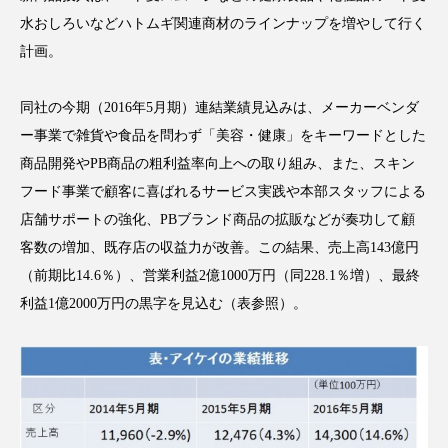
水おしろいなどハトムギ関連商材のラインナップを増やして行く
スマートウォッチ
スマートパッチ
計画。
スマートリング
セーフプレイス
セラミド
同社の今期（2016年5月期）連結業績見込みは、メーカーベンダ
セラミド保湿
セルフケア
ー事業で雑貨や食品を問わず「美容・健康」をキーワードとした
商品開発やPB商品の粗利益率向上への取り組み、また、スキン
ソーシャルウェルネス
ソーシャルコマース
フード事業で顧客に喜ばれるサービス実践や本部スタッフによる
店舗サポートの強化、PBブランド商品の拡販などが奏功して顧
タンパク質
ディープクレンジング
客数の増加、既存店の収益力が改善。この結果、売上高143億円
デジタルデトックス
デトックス
（前期比14.6％）、営業利益2億1000万円（同228.1％増）、最終
利益1億2000万円の黒字を見込む（表参照）。
ドライヤー 温度 髪 ダメージ
ナイアシンアミド
ナイトプロテイン
ナイトルーティン 金木犀
パーソナライズ
バーチャルメイク