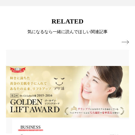
冷え性改善
加工アプリ
加工フィルター
加工顔
労働環境
国内市場
国際市場
RELATED
気になるなら一緒に読んでほしい関連記事
地政学リスク
外出控え
夜 スキンケア 香り

孤独
巡らせるケア
巡りケア
差別化
廃棄ロス
成分
技術経営
技術転用
抗酸化
抗酸化ケア
断食
新商品
日中関係
日焼け止め
時間制限食
東洋医学
梅雨
棚卸資産
汗ケア
温活スキンケア
温活女子
温活習慣
BUSINESS