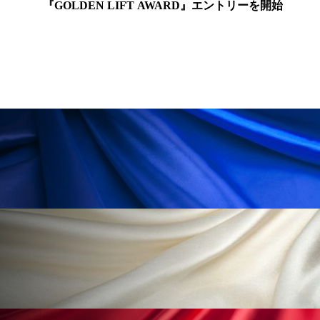
為替相場
熱中症対策
物流問題
『GOLDEN LIFT AWARD』エントリーを開始
特殊メイク
猛暑
生物模倣
用語辞典
男性美容
画像解析
発酵
睡眠
睡眠 美容 金木犀
睡眠美容
秋
秋 冷え
筋膜
精油
素髪ケア やり方
紫外線対策
美容
美容テック
美容と政治
美容ビジネス
美容医療
美容業界
美的感覚
美肌習慣
美脚習慣
老化
肌ケア
肌トラブル
肌バリア
肌荒れ防止
脳
自律神経