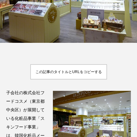
FEATURED
注目の企画
TAG LIST
タグ一覧
この記事のタイトルとURLをコピーする
AI
B2B
BeautyTech
ChatGPT
子会社の株式会社フ
Gemini
Instagram
SaaS
SNS
ードコスメ（東京都
中央区）が展開して
TikTok
アスタキサンチン
いる化粧品事業「ス
キンフード事業」
アスレジャーコスメ
アレルギー
アロマ
は、韓国化粧品メー