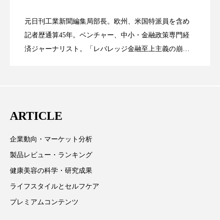
ローカル
ロンジェビティ
下半身美容
元日刊工業新聞編集局部長。欧州、米国特派員を含め
女性経営者連載１１・ミック・ケミスト
2021.11.26
リー （下） ～営業と技術が一体とな
記者歴通算45年。ベンチャー、中小・金融政策専門経
てOEM受注～
乾燥 対策 冬 スキンケア
乾燥対策
済ジャーナリスト。「レバレッジ金融至上主義の崩
壊」など著述多数。本誌では主に、経済部門、企業取
乾燥肌対策
他者との再接続
企業・経済
リー（上） ～研究所で自前化粧品を開
ってOEM受注～
材を担当。
価格改定
保湿
保湿と香り
保湿成分
発、クリーム人気商品に～
健康寿命
光老化
免疫 肌
ARTICLE
冬 UVケア
冬 美容 習慣
企業動向・マーケット分析
製品レビュー・ランキング
冬 髪 ツヤ 出す 方法
冬 髪 乾燥 改善 方法
健康美容の科学・研究成果
冬スキンケア
冬の乾燥肌
冬の印象美
ライフスタイルとセルフケア
プレミアムコンテンツ
冬の準備
冬美容
冷え対策