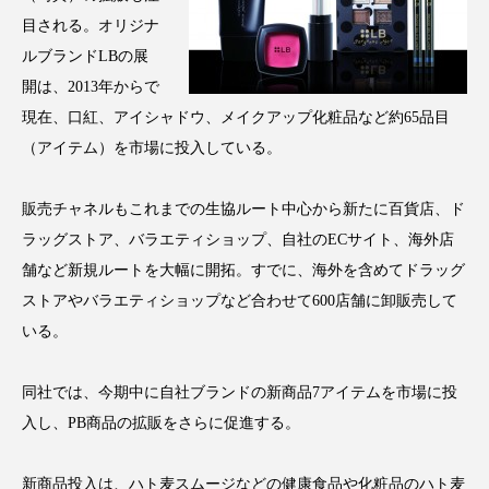
クローズアップ
ケーススタディ
目される。オリジナ
コグニティブヘルス
コスト削減
ルブランドLBの展
開は、2013年からで
コネクテッド・ビューティ
コミュニケーション
現在、口紅、アイシャドウ、メイクアップ化粧品など約65品目
（アイテム）を市場に投入している。
コルチゾール
サステナビリティ
販売チャネルもこれまでの生協ルート中心から新たに百貨店、ド
サステナブル美容
サプライチェーン
ラッグストア、バラエティショップ、自社のECサイト、海外店
サプリ
サロンクレンジング
サロン戦略
舗など新規ルートを大幅に開拓。すでに、海外を含めてドラッグ
ストアやバラエティショップなど合わせて600店舗に卸販売して
サロン経営
サロン連略
シャネル
いる。
スカルプ クレンジング 頻度
スカルプケア
同社では、今期中に自社ブランドの新商品7アイテムを市場に投
スキンケア
スキンケア 習慣
入し、PB商品の拡販をさらに促進する。
スキンケアルーティン
ストレス
スパ
新商品投入は、ハト麦スムージなどの健康食品や化粧品のハト麦