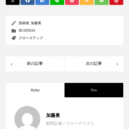
ペアトリートメント
ヘッドスパ
ヘルスケア
ヘルスビューティー
投稿者:
加藤勇
ポジショニング
ボディケア
ホルモン
BUSINESS
クローズアップ
マーケティング
マイクロスパ
マネジメント
むくみ対策
むくみ改善
前の記事
次の記事
メンズスキンケア
メンタルケア
メンタルヘルス
ライフスタイル
Byline
New
リカバリー
リカバリーウェア
リサーチ
女性経営者連載１１・ミック・ケミスト
2021.11.30
リナロール 効果
リラクゼーション
加藤勇
顧問記者／ジャーナリスト
リラックス効果
レチナール
レチノール
女性経営者連載１１・ミック・ケミスト
2021.11.26
リー（下） ～営業と技術が一体となっ