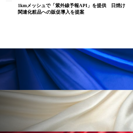
ペアトリートメント
ヘッドスパ
1kmメッシュで「紫外線予報API」を提供 日焼け
関連化粧品への販促導入を提案
ヘルスケア
ヘルスビューティー
ポジショニング
ボディケア
ホルモン
マーケティング
マイクロスパ
マネジメント
むくみ対策
むくみ改善
メンズスキンケア
メンタルケア
メンタルヘルス
ライフスタイル
リカバリー
リカバリーウェア
リサーチ
リナロール 効果
リラクゼーション
リラックス効果
レチナール
レチノール