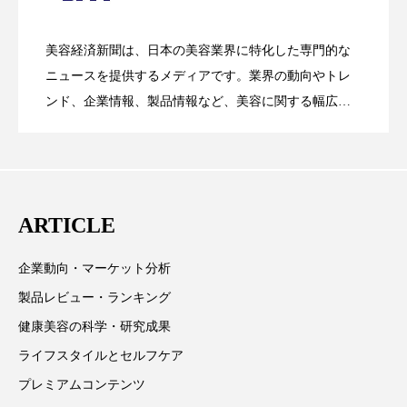
花王、化粧品事業で棚卸資産38%削減
2026.07.28
の谷」克服と酷暑を商機に変えるB2B
スマートウォッチ
スマートパッチ
美容経済新聞は、日本の美容業界に特化した専門的な
【技術転用】ポーラの『顔画像解析AI』
2026.07.20
スマートリング
セーフプレイス
セラミド
――AI需要予測で猛暑の欠品と過剰在庫
ニュースを提供するメディアです。業界の動向やトレ
SaaSモデル
ンド、企業情報、製品情報など、美容に関する幅広い
セラミド保湿
セルフケア
テーマを取り上げています。 編集部では、美容業界の
が猛暑の建設現場に選ばれる理由
を防ぐDX戦略
取材や情報収集、分析を行い、業界内外の最新情報を
ソーシャルウェルネス
ソーシャルコマース
主に美容業界関係者に向けて発信しています。私たち
は「キレイをふやす」を企業理念として信頼性の高い
タンパク質
ディープクレンジング
ARTICLE
情報提供を通じて美容業界の発展に貢献すべく努力し
デジタルデトックス
デトックス
ています。
企業動向・マーケット分析
ドライヤー 温度 髪 ダメージ
ナイアシンアミド
製品レビュー・ランキング
健康美容の科学・研究成果
ナイトプロテイン
ナイトルーティン 金木犀
ライフスタイルとセルフケア
パーソナライズ
バーチャルメイク
プレミアムコンテンツ