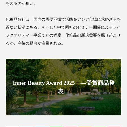
を図るのが狙い。
アンチエイジング
アンチソリチュード
インタビュー
インナービューティー 冷え
化粧品各社は、国内の需要不振で活路をアジア市場に求めざるを
得ない状況にある。そうした中で同社のセミナー開催によるライ
インナービューティーアワード2025受賞商品
フクオリティー事業でどの程度、化粧品の新規需要を掘り起こせ
るか、今後の動向が注目される。
ウェアラブルデバイス
ウェルネス
ウェルビーイング
エイジングケア
エクソソーム
オーガニック
オゾン
Inner Beauty Award 2025 ―受賞商品発
カウンセラー
カウンセリング
表―
カカイオイル
ガジェット
キーワード
クルエルティフリー
クレンジング