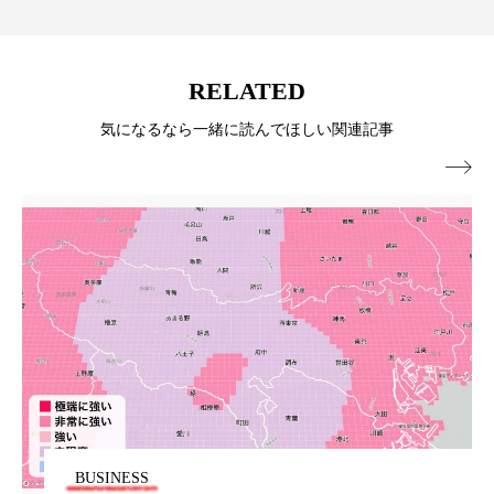
パーフェクト株式会社
バイオハッキング
バイオミメティクス
バイオミメティック
RELATED
バクチオール
バリア機能
ハロウィ
気になるなら一緒に読んでほしい関連記事

ハロウィン後スキンケア
ハロウィン翌日 肌リセット
ヒアルロン酸
ビジネスモデル
ビタミンC誘導体
ファシア
ファスティング
フィトレチノール
プチ断食
ブルーオーシャン
フレグランス 冬
プロンプト
ヘアケア
BUSINESS