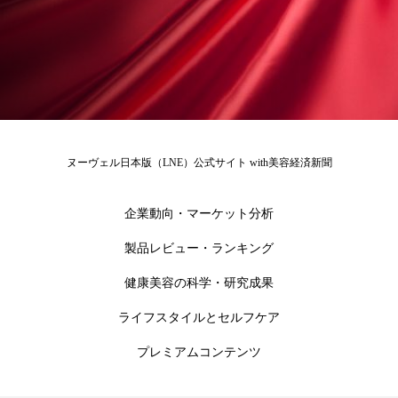
ローカル
ロンジェビティ
下半身美容
乾燥 対策 冬 スキンケア
乾燥対策
乾燥肌対策
他者との再接続
企業・経済
価格改定
保湿
保湿と香り
保湿成分
ヌーヴェル日本版（LNE）公式サイト with美容経済新聞
健康寿命
光老化
免疫 肌
企業動向・マーケット分析
冬 UVケア
冬 美容 習慣
製品レビュー・ランキング
健康美容の科学・研究成果
冬 髪 ツヤ 出す 方法
冬 髪 乾燥 改善 方法
ライフスタイルとセルフケア
冬スキンケア
冬の乾燥肌
冬の印象美
プレミアムコンテンツ
冬の準備
冬美容
冷え対策