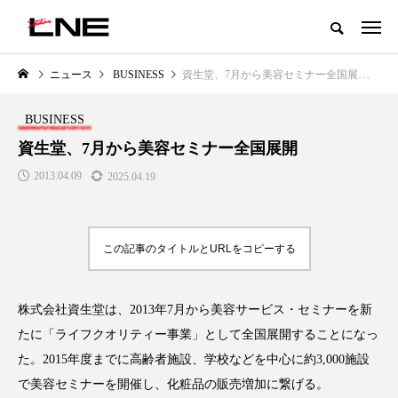
グローバルビューティ＆ヘルスケアビジネス誌
ニュース
BUSINESS
資生堂、7月から美容セミナー全国展開
NEW POST
カテゴリー毎の最新記事
BUSINESS
LIFESTYLE
BUSINESS
資生堂、7月から美容セミナー全国展開
2013.04.09
2025.04.19
この記事のタイトルとURLをコピーする
株式会社資生堂は、2013年7月から美容サービス・セミナーを新
SNSの「加工顔」と美容医療｜AI
GWI調査から読み解く2030年の
」
がもたらす可能性とこれから
都市型スパ――身近なウェルネ
たに「ライフクオリティー事業」として全国展開することになっ
の次世代モデル
2026.07.13
た。2015年度までに高齢者施設、学校などを中心に約3,000施設
2026.08.06
で美容セミナーを開催し、化粧品の販売増加に繋げる。