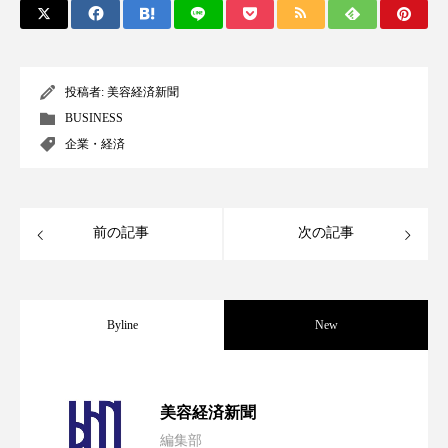
クローズアップ
ケーススタディ
コグニティブヘルス
コスト削減
投稿者:
美容経済新聞
コネクテッド・ビューティ
コミュニケーション
BUSINESS
企業・経済
コルチゾール
サステナビリティ
サステナブル美容
サプライチェーン
前の記事
次の記事
サプリ
サロンクレンジング
サロン戦略
サロン経営
サロン連略
シャネル
Byline
New
スカルプ クレンジング 頻度
スカルプケア
スキンケア
スキンケア 習慣
パーフェクト社の「AI美容」事例｜「死
2026.08.04
美容経済新聞
スキンケアルーティン
ストレス
スパ
編集部