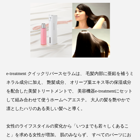
アンチエイジング
アンチソリチュード
インタビュー
インナービューティー 冷え
インナービューティーアワード2025受賞商品
ウェアラブルデバイス
ウェルネス
ウェルビーイング
エイジングケア
e-treatment クイックリバースセラムは、 毛髪内部に亜鉛を補うミ
エクソソーム
オーガニック
オゾン
ネラル成分に加え、 艶髪成分、 オリーブ葉エキス等の保湿成分
を配合した美髪トリートメントで、 美容機器e-treatmentにセット
カウンセラー
カウンセリング
して組み合わせて使うホームヘアエステ。 大人の髪を艶やかで
凛としたハリのある美しい髪へと導く。
カカイオイル
ガジェット
キーワード
クルエルティフリー
クレンジング
女性のライフスタイルの変化から「いつまでも若々しくあるこ
と」を求める女性が増加。 肌のみならず、 すべてのパーツにお