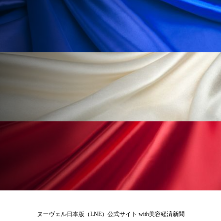
冷え性改善
加工アプリ
加工フィルター
加工顔
労働環境
国内市場
国際市場
地政学リスク
外出控え
夜 スキンケア 香り
孤独
巡らせるケア
巡りケア
差別化
廃棄ロス
成分
技術経営
技術転用
抗酸化
抗酸化ケア
断食
新商品
日中関係
日焼け止め
時間制限食
東洋医学
梅雨
棚卸資産
汗ケア
温活スキンケア
温活女子
温活習慣
ヌーヴェル日本版（LNE）公式サイト with美容経済新聞