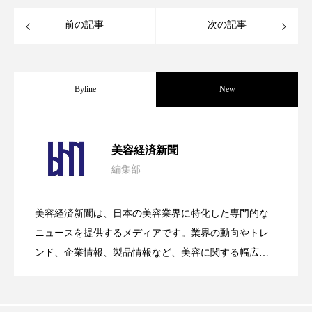
パーフェクト株式会社
バイオハッキング
前の記事
次の記事
バイオミメティクス
バイオミメティック
バクチオール
バリア機能
ハロウィ
Byline
New
ハロウィン後スキンケア
パーフェクト社の「AI美容」事例｜「死
2026.08.04
ハロウィン翌日 肌リセット
ヒアルロン酸
美容経済新聞
編集部
ビジネスモデル
ビタミンC誘導体
ファシア
花王、化粧品事業で棚卸資産38%削減
2026.07.28
の谷」克服と酷暑を商機に変えるB2B
ファスティング
フィトレチノール
美容経済新聞は、日本の美容業界に特化した専門的な
【技術転用】ポーラの『顔画像解析AI』
2026.07.20
――AI需要予測で猛暑の欠品と過剰在庫
ニュースを提供するメディアです。業界の動向やトレ
SaaSモデル
プチ断食
ブルーオーシャン
ンド、企業情報、製品情報など、美容に関する幅広い
テーマを取り上げています。 編集部では、美容業界の
フレグランス 冬
プロンプト
ヘアケア
が猛暑の建設現場に選ばれる理由
を防ぐDX戦略
取材や情報収集、分析を行い、業界内外の最新情報を
主に美容業界関係者に向けて発信しています。私たち