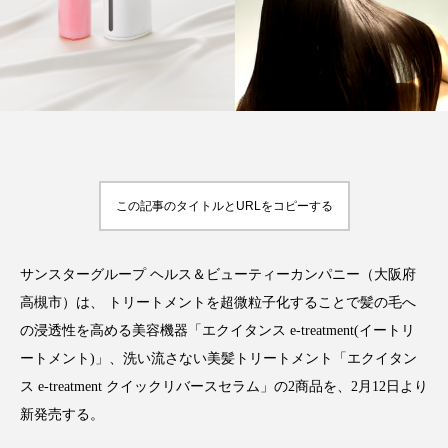
FEATURED
注目の企画
TAG LIST
この記事のタイトルとURLをコピーする
タグ一覧
AI
B2B
BeautyTech
ChatGPT
サンスターグループ ヘルス＆ビューティーカンパニー（大阪府
高槻市）は、 トリートメントを超微粒子化することで髪の毛へ
Gemini
Instagram
SaaS
SNS
の浸透性を高める美容機器「エクイタンス e-treatment(イートリ
ートメント)」、洗い流さない美髪トリートメント「エクイタン
TikTok
アスタキサンチン
ス e-treatment クイックリバースセラム」の2商品を、2月12日より
新発売する。
アスレジャーコスメ
アレルギー
アロマ