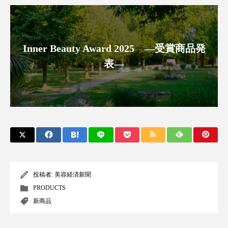
スマートウォッチ
スマートパッチ
スマートリング
セーフプレイス
セラミド
Inner Beauty Award 2025 ―受賞商品発
表―
セラミド保湿
セルフケア
ソーシャルウェルネス
ソーシャルコマース
タンパク質
ディープクレンジング
デジタルデトックス
デトックス
ドライヤー 温度 髪 ダメージ
ナイアシンアミド
投稿者:
美容経済新聞
PRODUCTS
ナイトプロテイン
ナイトルーティン 金木犀
新商品
パーソナライズ
バーチャルメイク