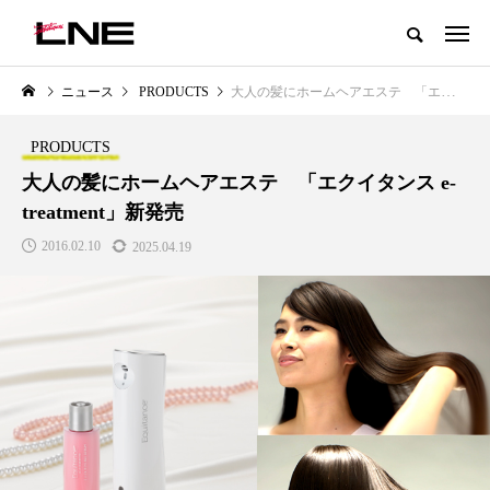
グローバルビューティ＆ヘルスケアビジネス誌
ニュース
PRODUCTS
大人の髪にホームヘアエステ 「エクイタンス e-treatment」新発売
NEW POST
カテゴリー毎の最新記事
PRODUCTS
LIFESTYLE
BUSINESS
大人の髪にホームヘアエステ 「エクイタンス e-
treatment」新発売
2016.02.10
2025.04.19
SNSの「加工顔」と美容医療｜AI
GWI調査から読み解く2030年の
」
がもたらす可能性とこれから
都市型スパ――身近なウェルネ
の次世代モデル
2026.07.13
2026.08.06