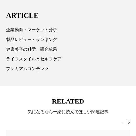
ペアトリートメント
ヘッドスパ
は「キレイをふやす」を企業理念として信頼性の高い
ARTICLE
ヘルスケア
ヘルスビューティー
情報提供を通じて美容業界の発展に貢献すべく努力し
ています。
ポジショニング
ボディケア
ホルモン
企業動向・マーケット分析
製品レビュー・ランキング
マーケティング
マイクロスパ
健康美容の科学・研究成果
マネジメント
むくみ対策
むくみ改善
ライフスタイルとセルフケア
プレミアムコンテンツ
メンズスキンケア
メンタルケア
メンタルヘルス
ライフスタイル
RELATED
リカバリー
リカバリーウェア
リサーチ
気になるなら一緒に読んでほしい関連記事
リナロール 効果
リラクゼーション

リラックス効果
レチナール
レチノール