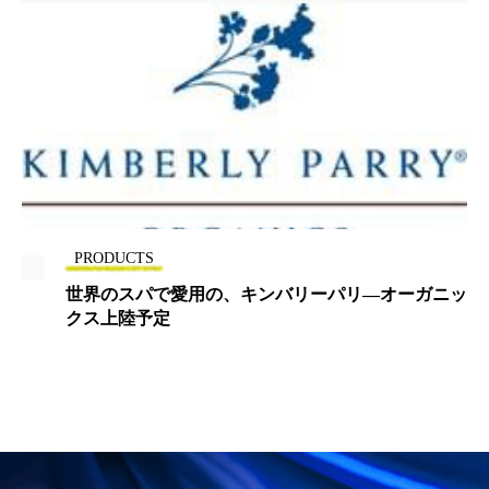
ローカル
ロンジェビティ
下半身美容
乾燥 対策 冬 スキンケア
乾燥対策
乾燥肌対策
他者との再接続
企業・経済
価格改定
保湿
保湿と香り
保湿成分
健康寿命
光老化
免疫 肌
PRODUCTS
世界のスパで愛用の、キンバリーパリ―オーガニッ
冬 UVケア
冬 美容 習慣
クス上陸予定
冬 髪 ツヤ 出す 方法
冬 髪 乾燥 改善 方法
冬スキンケア
冬の乾燥肌
冬の印象美
冬の準備
冬美容
冷え対策