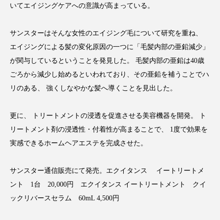
クローズアップ
ケーススタディ
いてエイジングケアへの意識が高まっている。
コグニティブヘルス
コスト削減
サンスターはそんな女性のエイジング毛について研究を重ね、
エイジングによる髪の変化原因の一つに「毛髪内部の亜鉛減少」
コネクテッド・ビューティ
コミュニケーション
が関与しているということを発見した。 毛髪内部の亜鉛は40歳
コルチゾール
サステナビリティ
ごろから減少し始めるといわれており、その亜鉛を補うことでハ
リのある、 強くしなやかな髪へ導くことを見出した。
サステナブル美容
サプライチェーン
更に、 トリートメントの浸透を促進させる美容機器を開発。 ト
サプリ
サロンクレンジング
サロン戦略
リートメント剤の浸透性・付着性が高まることで、 1度で効果を
サロン経営
サロン連略
シャネル
実感できるホームヘアエステを完成させた。
スカルプ クレンジング 頻度
スカルプケア
サンスター通信販売にて発売。エクイタンス イートリートメ
ント 1台 20,000円 エクイタンス イートリートメント クイ
スキンケア
スキンケア 習慣
ックリバースセラム 60mL 4,500円
スキンケアルーティン
ストレス
スパ