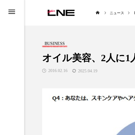
ニュース
BUSINESS
オイル美容、2人に1
2016.02.16
2025.04.19
UCTS
LIFESTYLE
