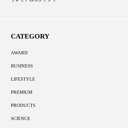
ディカルクリニック｜本郷
レチノール代替成分と
長：内科と循環器専門医の知
オールやレチナールなど
り拓く、再生医療と統合医
果と活用法
CATEGORY
たな価値
2026.07.30
.04.28
AWARD
BUSINESS
LIFESTYLE
PREMIUM
PRODUCTS
SCIENCE