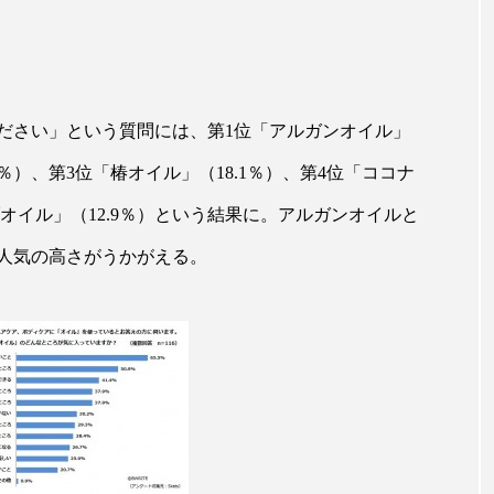
ハロウィン翌日 肌リセット
ヒアルロン酸
ビジネスモデ
フィトレチノール
プチ断食
ブルーオーシャン
ペアトリートメント
ヘッドスパ
ヘルスケア
ヘ
ださい」という質問には、第1位「アルガンオイル」
ア
ホルモン
マーケティング
マイクロスパ
.8％）、第3位「椿オイル」（18.1％）、第4位「ココナ
ブオイル」（12.9％）という結果に。アルガンオイルと
メンズスキンケア
メンタルケア
メンタルヘルス
。人気の高さがうかがえる。
ェア
リサーチ
リナロール 効果
リラクゼーション
ローカル
ロンジェビティ
下半身美容
乾燥 
他者との再接続
企業・経済
価格改定
保湿
免疫 肌
冬 UVケア
冬 美容 習慣
冬 髪 ツヤ 出す 
冬の印象美
冬の準備
冬美容
冷え対策