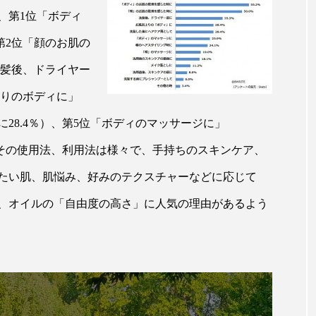
 香り 効果
需要予測
頭皮 保湿 ミスト おすすめ
、第1位「ボディ
第2位「顔のお肌の
香料
香水 レイヤリング
香水の持続
高市
洗髪後、ドライヤー
リア機能 とは
がりのボディに」
28.4％）、第5位「ボディのマッサージに」
、その使用法、利用法は様々で、手持ちのスキンケア、
たい肌、肌悩み、好みのテクスチャーなどに応じて
、オイルの「自由度の高さ」に人気の理由があるよう