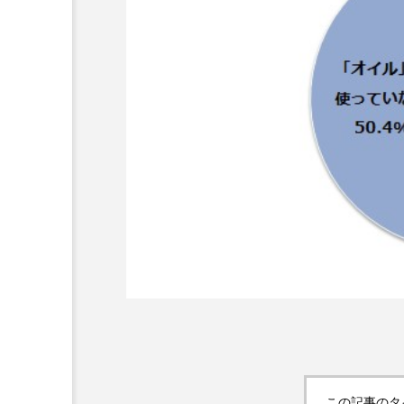
超が「ながら美容」を実
SNSの「加工顔」と美容医療
を有効に使いたい」が9
がもたらす可能性とこれか
2026.07.13
9
この記事のタ