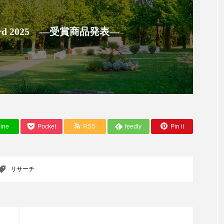
 Award 2025 ―受賞商品発表―
ine
Pocket
RSS
feedly
Pin it
リサーチ