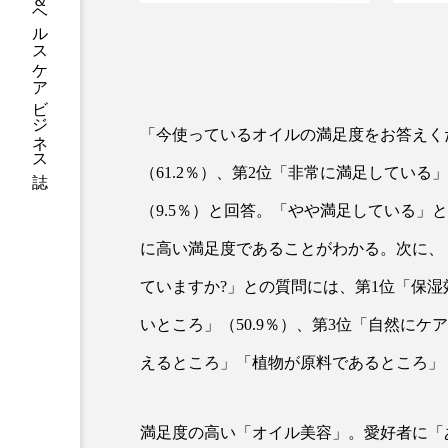
グローバルビューティ＆ヘルスケアビジネス誌
加工アプリ
加工フィルタ
外出控え
夜 スキンケア 
技術経営
技術転用
「今使っているオイルの満足度をお答えく
（61.2％）、第2位「非常に満足している
時間制限食
東洋医学
（9.5％）と回答。「やや満足している」
為替相場
熱中症対策
に高い満足度であることがわかる。次に、
画像解析
発酵
睡
ていますか?」との質問には、第1位「保湿
素髪ケア やり方
紫外線
いところ」（50.9％）、第3位「自然にケ
えるところ」「植物が原料であるところ」（
美容業界
美的感覚
肌荒れ防止
脳
自
満足度の高い「オイル美容」。愛好者に「