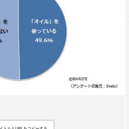
｜AI
GWI調査から読み解く2030年の都
青山メ
ら
市型スパ――身近なウェルネスの
玲 院
次世代モデル
見が切
療の新
2026.08.06
2026
FEATURED
注目の企画
イトルとURLをコピーする