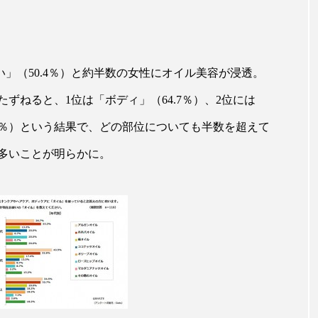
ップ
ケーススタディ
コグニティブヘルス
コスト
コミュニケーション
コルチゾール
サステナビリティ
い」（50.4％）と約半数の女性にオイル美容が浸透。
サロンクレンジング
サロン戦略
サロン経営
ずねると、1位は「ボディ」（64.7％）、2位には
スカルプケア
スキンケア
スキンケア 習慣
ス
8.6％）という結果で、どの部位についても半数を超えて
マートウォッチ
スマートパッチ
スマートリング
セ
多いことが明らかに。
ソーシャルウェルネス
ソーシャルコマース
タン
ジタルデトックス
デトックス
ドライヤー 温度 髪 ダメー
ルーティン 金木犀
パーソナライズ
バーチャルメイク
ミメティクス
バイオミメティック
バクチオール