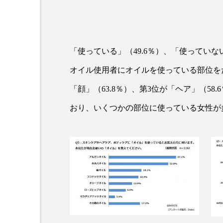
クレンジング
クローズア
コネクテッド・ビューティ
「使っている」（49.6％）、「使っていな
サプライチェーン
サプリ
オイル使用者にオイルを使っている部位をた
スカルプ クレンジング 頻度
「顔」（63.8％）、第3位が「ヘア」（5
ストレス
スパ
ス
おり、いくつかの部位に使っている女性が
セラミド保湿
セルフケア
ディープクレンジング
デ
ナイトプロテイン
ナイト
バイオハッキング
バイオ