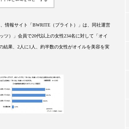
TAG LIST
る、情報サイト「BWRITE（ブライト）」は、同社運営
ケッツ）」会員で20代以上の女性234名に対して「オイ
タグ一覧
の結果、2人に1人、約半数の女性がオイルを美容を実
ChatGPT
Gemini
Instagram
SaaS
SN
ジャーコスメ
アレルギー
アロマ
アンチエイジン
ューティー 冷え
インナービューティーアワード2025受賞商品
ング
エイジングケア
エクソソーム
オーガニック
ング
カカイオイル
ガジェット
キーワード