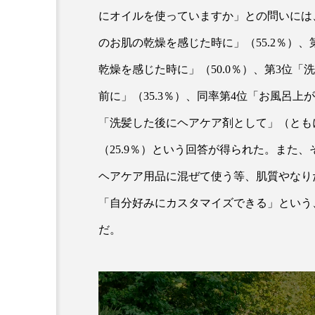
金木犀 スキンケア
金木犀
にオイルを使っていますか」との問いには
のお肌の乾燥を感じた時に」（55.2％）、
香りケア
香りの重ね使い
乾燥を感じた時に」（50.0％）、第3位「
髪 静電気 冬 対策
髪のバ
前に」（35.3％）、同率第4位「お風呂上
「洗髪した後にヘアケア剤として」（ともに
（25.9％）という回答が得られた。また
ヘアケア用品に混ぜて使う等、肌質やなり
「自分好みにカスタマイズできる」という
だ。