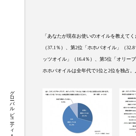
ハロウィン後スキンケア
ファシア
ファスティング
プロンプト
ヘアケア
「あなたが現在お使いのオイルを教えてく
ポジショニング
ボディケ
（37.1％）、第2位「ホホバオイル」（32
ッツオイル」（16.4％）、第5位「オリー
むくみ対策
むくみ改善
ホホバオイルは全年代で1位と2位を独占
リカバリー
リカバリーウ
レチナール
レチノール
乾燥対策
乾燥肌対策
健康寿命
光老化
冬スキンケア
冬の乾燥肌