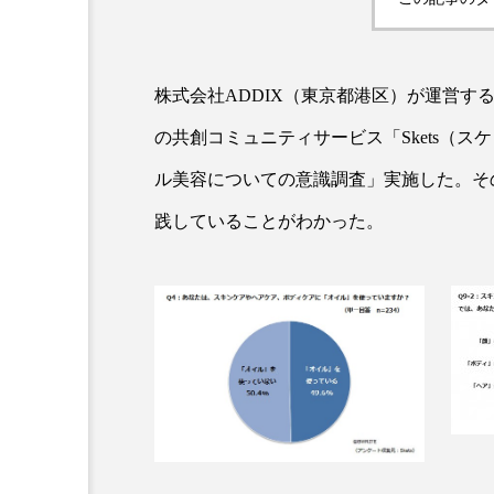
株式会社ADDIX（東京都港区）が運営す
の共創コミュニティサービス「Skets（ス
ル美容についての意識調査」実施した。そ
践していることがわかった。
AI
B2B
BeautyTech
アスタキサンチン
アスレ
インタビュー
インナービ
ウェルネス
ウェルビーイ
カウンセラー
カウンセリ