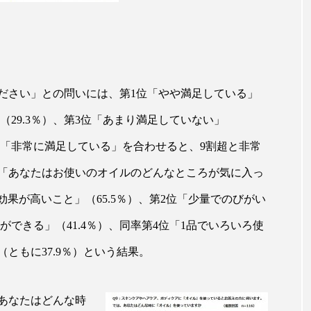
ー
加工顔
労働環境
国内市場
国際市場
香り
孤独
巡らせるケア
巡りケア
差別化
抗酸化
抗酸化ケア
断食
新商品
日中関係
ださい」との問いには、第1位「やや満足している」
」（29.3％）、第3位「あまり満足していない」
梅雨
棚卸資産
汗ケア
温活スキンケア
と「非常に満足している」を合わせると、9割超と非常
物流問題
特殊メイク
猛暑
生物模倣
用
「あなたはお使いのオイルのどんなところが気に入っ
眠
睡眠 美容 金木犀
睡眠美容
秋
秋 冷え
効果が高いこと」（65.5％）、第2位「少量でのびがい
対策
美容
美容テック
美容と政治
美容ビジ
アができる」（41.4％）、同率第4位「1品でいろいろ使
ともに37.9％）という結果。
美肌習慣
美脚習慣
老化
肌ケア
肌トラブ
律神経
花王
血行促進
過剰在庫
都市型美容
あなたはどんな時