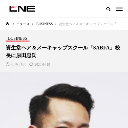
グローバルビューティ＆ヘルスケアビジネス誌
ニュース
BUSINESS
資生堂ヘア＆メーキャップスクール「SABFA」校長に原田忠氏
NEW POST
カテゴリー毎の最新記事
BUSINESS
LIFESTYLE
BUSINESS
資生堂ヘア＆メーキャップスクール「SABFA」校
長に原田忠氏
2016.03.28
2025.04.19
SNSの「加工顔」と美容医療｜AI
GWI調査から読み解く2030年の
」
がもたらす可能性とこれから
都市型スパ――身近なウェルネ
の次世代モデル
2026.07.13
2026.08.06