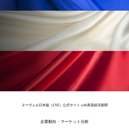
為替相場
熱中症対策
物流問題
特殊メイク
猛暑
生物模倣
用語辞典
男性美容
画像解析
発酵
睡眠
睡眠 美容 金木犀
睡眠美容
秋
秋 冷え
筋膜
精油
素髪ケア やり方
紫外線対策
美容
美容テック
美容と政治
美容ビジネス
美容医療
美容業界
美的感覚
美肌習慣
ヌーヴェル日本版（LNE）公式サイト with美容経済新聞
美脚習慣
老化
肌ケア
肌トラブル
企業動向・マーケット分析
肌バリア
肌荒れ防止
脳
自律神経