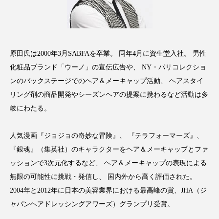
クローズアップ
ケーススタディ
コグニティブヘルス
コスト削減
コネクテッド・ビューティ
コミュニケーション
原田氏は2000年3月SABFAを卒業。 同年4月に資生堂入社。 男性
化粧品ブランド「ウーノ」の宣伝広告や、 NY・パリコレクショ
コルチゾール
サステナビリティ
ンのバックステージでのヘア＆メーキャップ活動、 ヘアスタイ
サステナブル美容
サプライチェーン
リング剤の商品開発やシーズンヘアの提案に携わるなど活動は多
岐にわたる。
サプリ
サロンクレンジング
サロン戦略
人気漫画『ジョジョの奇妙な冒険』、 『テラフォーマーズ』、
サロン経営
サロン連略
シャネル
『銀魂』（集英社）のキャラクターをヘア＆メーキャップとファ
ッションで3次元化するなど、 ヘア＆メーキャップの表現による
スカルプ クレンジング 頻度
スカルプケア
無限の可能性に挑戦・発信し、 国内外から高く評価された。
スキンケア
スキンケア 習慣
2004年と2012年に日本の美容業界における最高峰の賞、JHA（ジ
ャパンヘアドレッシングアワーズ）グランプリ受賞。
スキンケアルーティン
ストレス
スパ