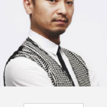
FEATURED
注目の企画
TAG LIST
タグ一覧
AI
B2B
BeautyTech
ChatGPT
Gemini
Instagram
SaaS
SNS
TikTok
アスタキサンチン
アスレジャーコスメ
アレルギー
アロマ