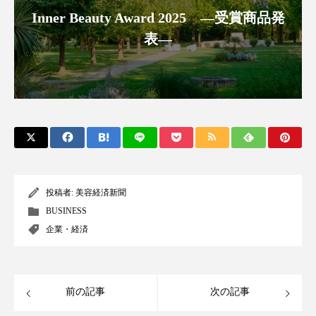
パーフェクト株式会社
バイオハッキング
Inner Beauty Award 2025 ―受賞商品発
表―
バイオミメティクス
バイオミメティック
バクチオール
バリア機能
ハロウィ
ハロウィン後スキンケア
ハロウィン翌日 肌リセット
ヒアルロン酸
ビジネスモデル
ビタミンC誘導体
ファシア
投稿者:
美容経済新聞
BUSINESS
ファスティング
フィトレチノール
企業・経済
プチ断食
ブルーオーシャン
フレグランス 冬
プロンプト
ヘアケア
前の記事
次の記事