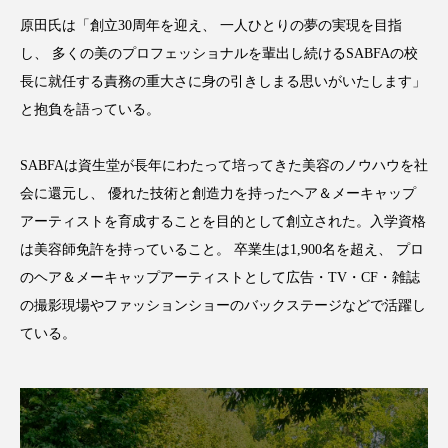
原田氏は「創立30周年を迎え、 一人ひとりの夢の実現を目指
スマートウォッチ
スマートパッチ
し、 多くの美のプロフェッショナルを輩出し続けるSABFAの校
スマートリング
セーフプレイス
セラミド
長に就任する責務の重大さに身の引きしまる思いがいたします」
と抱負を語っている。
セラミド保湿
セルフケア
SABFAは資生堂が長年にわたって培ってきた美容のノウハウを社
ソーシャルウェルネス
ソーシャルコマース
会に還元し、 優れた技術と創造力を持ったヘア＆メーキャップ
アーティストを育成することを目的として創立された。入学資格
タンパク質
ディープクレンジング
は美容師免許を持っていること。 卒業生は1,900名を超え、 プロ
デジタルデトックス
デトックス
のヘア＆メーキャップアーティストとして広告・TV・CF・雑誌
の撮影現場やファッションショーのバックステージなどで活躍し
ドライヤー 温度 髪 ダメージ
ナイアシンアミド
ている。
ナイトプロテイン
ナイトルーティン 金木犀
パーソナライズ
バーチャルメイク