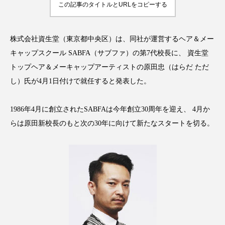
この記事のタイトルとURLをコピーする
アンチエイジング
アンチソリチュード
インタビュー
インナービューティー 冷え
株式会社資生堂（東京都中央区）は、同社が運営するヘア＆メー
キャップスクール SABFA（サブファ）の第7代校長に、 資生堂
インナービューティーアワード2025受賞商品
トップヘア＆メーキャップアーティストの原田忠（はらだ ただ
ウェアラブルデバイス
ウェルネス
し）氏が4月1日付けで就任すると発表した。
ウェルビーイング
エイジングケア
1986年4月に創立されたSABFAは今年創立30周年を迎え、 4月か
らは原田新校長のもと次の30年に向けて新たなスタートを切る。
エクソソーム
オーガニック
オゾン
カウンセラー
カウンセリング
カカイオイル
ガジェット
キーワード
クルエルティフリー
クレンジング