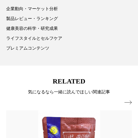
ています。
企業動向・マーケット分析
ローカル
ロンジェビティ
下半身美容
製品レビュー・ランキング
乾燥 対策 冬 スキンケア
乾燥対策
健康美容の科学・研究成果
ライフスタイルとセルフケア
乾燥肌対策
他者との再接続
企業・経済
プレミアムコンテンツ
価格改定
保湿
保湿と香り
保湿成分
健康寿命
光老化
免疫 肌
RELATED
冬 UVケア
冬 美容 習慣
気になるなら一緒に読んでほしい関連記事
冬 髪 ツヤ 出す 方法
冬 髪 乾燥 改善 方法

冬スキンケア
冬の乾燥肌
冬の印象美
冬の準備
冬美容
冷え対策