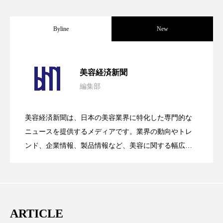
ペアトリートメント
ヘッドスパ
ヘルスケア
ヘルスビューティー
Byline
New
ポジショニング
ボディケア
ホルモン
パーフェクト社の「AI美容」事例｜「死
2026.08.04
美容経済新聞
マーケティング
マイクロスパ
編集部
花王、化粧品事業で棚卸資産38%削減
2026.07.28
の谷」克服と酷暑を商機に変えるB2B
マネジメント
むくみ対策
むくみ改善
美容経済新聞は、日本の美容業界に特化した専門的な
メンズスキンケア
メンタルケア
【技術転用】ポーラの『顔画像解析AI』
2026.07.20
――AI需要予測で猛暑の欠品と過剰在庫
ニュースを提供するメディアです。業界の動向やトレ
SaaSモデル
メンタルヘルス
ライフスタイル
ンド、企業情報、製品情報など、美容に関する幅広い
テーマを取り上げています。 編集部では、美容業界の
が猛暑の建設現場に選ばれる理由
を防ぐDX戦略
リカバリー
リカバリーウェア
リサーチ
取材や情報収集、分析を行い、業界内外の最新情報を
主に美容業界関係者に向けて発信しています。私たち
リナロール 効果
リラクゼーション
は「キレイをふやす」を企業理念として信頼性の高い
ARTICLE
情報提供を通じて美容業界の発展に貢献すべく努力し
リラックス効果
レチナール
レチノール