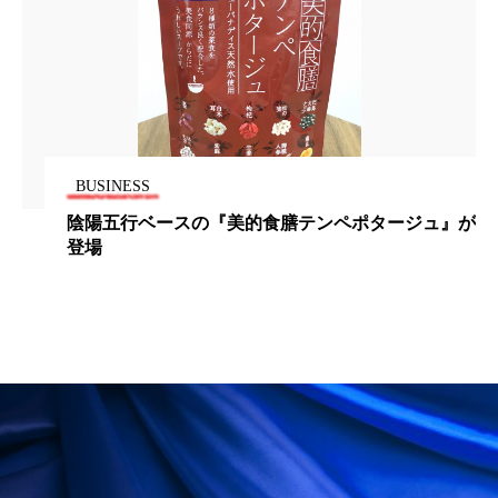
冷え性改善
加工アプリ
加工フィルター
加工顔
労働環境
国内市場
国際市場
地政学リスク
外出控え
夜 スキンケア 香り
孤独
巡らせるケア
巡りケア
差別化
BUSINESS
タージュ』が
身体の内から美容と体調を整えるラーメ
廃棄ロス
成分
技術経営
技術転用
抗酸化
抗酸化ケア
断食
新商品
日中関係
日焼け止め
時間制限食
東洋医学
梅雨
棚卸資産
汗ケア
温活スキンケア
温活女子
温活習慣