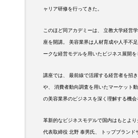
クレンジング
クローズア
ャリア研修を行ってきた。
コネクテッド・ビューティ
このほど同アカデミーは、 立教大学経営学部
サプライチェーン
サプリ
座を開講。 美容業界は人材育成や人手不
スカルプ クレンジング 頻度
ークな経営モデルを用いたビジネス展開を
ストレス
スパ
ス
講座では、 最前線で活躍する経営者を招
セラミド保湿
セルフケア
や、 消費者動向調査を用いたマーケット
ディープクレンジング
デ
の美容業界のビジネスを深く理解する機会
ナイトプロテイン
ナイト
革新的なビジネスモデルで国内はもとより
バイオハッキング
バイオ
代表取締役 北野 泰男氏、 トップブランドサ