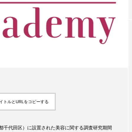
0年の都
青山メディカルクリニック｜本郷
レチノ
ネスの
玲 院長：内科と循環器専門医の知
オール
見が切り拓く、再生医療と統合医
果と活
療の新たな価値
2026
2026.04.28
FEATURED
注目の企画
イトルとURLをコピーする
都千代田区）に設置された美容に関する調査研究期間