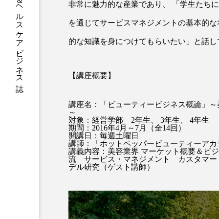
グローバルビューティ＆ヘルスケアビジネス誌
非常に魅力的な産業であり、 「学生たちに
加工アプリ
加工フィルタ
を通じてサービスマネジメントの基本的な
外出控え
夜 スキンケア 
的な知識を身につけてもらいたい」と話し
技術経営
技術転用
【講座概要】
時間制限食
東洋医学
講座名：「ビューティービジネス概論」～
為替相場
熱中症対策
～
対象：経営学部 2年生、 3年生、 4年生
期間：2016年4月～7月（全14回）
画像解析
発酵
睡
開講日：毎週土曜日
講師：「ホットペッパービューティーアカ
講義内容：美容業界 マーケット概要＆ビ
素髪ケア やり方
紫外線
流 サービス・マネジメント カスタマー
デル研究（ゲスト講師）
美容業界
美的感覚
肌荒れ防止
脳
自