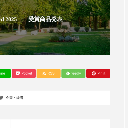
 香り 効果
需要予測
頭皮 保湿 ミスト おすすめ
 Award 2025 ―受賞商品発表―
香料
香水 レイヤリング
香水の持続
高市
リア機能 とは
ine
Pocket
RSS
feedly
Pin it
企業・経済