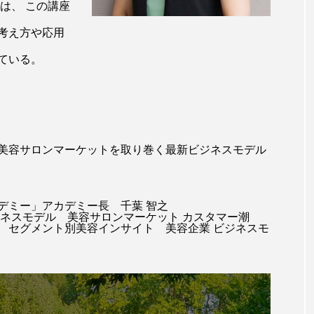
は、 この講座
ー
加工顔
労働環境
国内市場
国際市場
考え方や応用
香り
孤独
巡らせるケア
巡りケア
差別化
ている。
抗酸化
抗酸化ケア
断食
新商品
日中関係
梅雨
棚卸資産
汗ケア
温活スキンケア
美容サロンマーケットを取り巻く最新ビジネスモデル
物流問題
特殊メイク
猛暑
生物模倣
用
眠
睡眠 美容 金木犀
睡眠美容
秋
秋 冷え
デミー」アカデミー長 千葉 智之
ジネスモデル 美容サロンマーケット カスタマー潮
対策
美容
美容テック
美容と政治
美容ビジ
 セグメント別美容インサイト 美容企業 ビジネスモ
美肌習慣
美脚習慣
老化
肌ケア
肌トラブ
律神経
花王
血行促進
過剰在庫
都市型美容