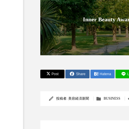
金木犀 スキンケア
金木犀
Inner Beauty
香りケア
香りの重ね使い
髪 静電気 冬 対策
髪のバ
Post
Share
Hatena
L
投稿者:
美容経済新聞
BUSINESS