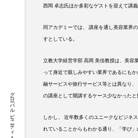
ハロウィン後スキンケア
西岡 卓志氏ほか多彩なゲストを迎えて講
ファシア
ファスティング
同アカデミーでは、 講座を通し美容業界
プロンプト
ヘアケア
すとしている。
ポジショニング
ボディケ
むくみ対策
むくみ改善
立教大学経営学部 高岡 美佳教授は、美容
って身近で親しみやすい業界であるにもか
リカバリー
リカバリーウ
融サービスや旅行サービス等とは異なり、
レチナール
レチノール
の講座として開講するケース少なかったと
乾燥対策
乾燥肌対策
しかし、 近年数多くのユニークなビジネ
健康寿命
光老化
れていることからもわかる通り、「学び」
冬スキンケア
冬の乾燥肌