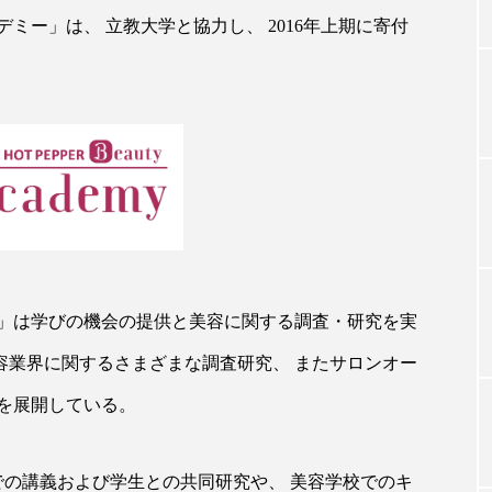
ミー」は、 立教大学と協力し、 2016年上期に寄付
TAG LIST
タグ一覧
ChatGPT
Gemini
Instagram
SaaS
SN
ジャーコスメ
アレルギー
アロマ
アンチエイジン
」は学びの機会の提供と美容に関する調査・研究を実
ューティー 冷え
インナービューティーアワード2025受賞商品
美容業界に関するさまざまな調査研究、 またサロンオー
を展開している。
ング
エイジングケア
エクソソーム
オーガニック
ング
カカイオイル
ガジェット
キーワード
での講義および学生との共同研究や、 美容学校でのキ