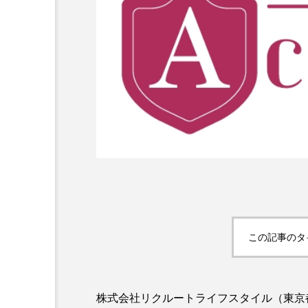
加工顔」と美容医療｜AI
GWI調査から読み解く203
す可能性とこれから
市型スパ――身近なウェル
次世代モデル
3
2026.08.06
この記事のタ
株式会社リクルートライフスタイル（東京