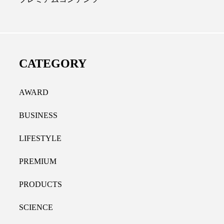
ール代替成分とは？バクチ
女性の9割超が「ながら
やレチナールなど4成分の効
践、「時間を有効に使い
用法
9％
CATEGORY
.07.30
2021.11.09
AWARD
BUSINESS
LIFESTYLE
PREMIUM
PRODUCTS
SCIENCE