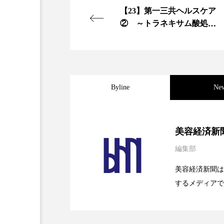
【23】第一三共ヘルスケア
② ～トラネキサム酸処方
の美白化粧品を開発、ドラ
ッグストア等で販売～
Byline
Ne
2026.08.04
パーフェクト社の「AI
美容経済新
編集部
2026.07.28
花王、化粧品事業で棚卸
SaaSモデル
美容経済新聞は
するメディアで
2026.07.20
【技術転用】ポーラの『
を防ぐDX戦略
ど、美容に関す
容業界の取材や