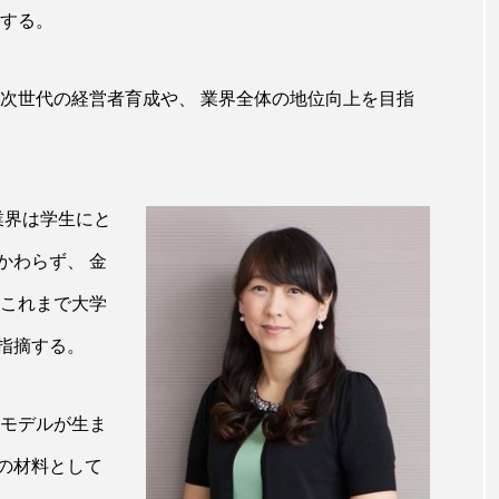
ハロウィン翌日 肌リセット
ヒアルロン酸
ビジネスモデ
義する。
フィトレチノール
プチ断食
ブルーオーシャン
の次世代の経営者育成や、 業界全体の地位向上を目指
ペアトリートメント
ヘッドスパ
ヘルスケア
ヘ
ア
ホルモン
マーケティング
マイクロスパ
メンズスキンケア
メンタルケア
メンタルヘルス
業界は学生にと
かわらず、 金
ェア
リサーチ
リナロール 効果
リラクゼーション
 これまで大学
ローカル
ロンジェビティ
下半身美容
乾燥 
指摘する。
他者との再接続
企業・経済
価格改定
保湿
スモデルが生ま
免疫 肌
冬 UVケア
冬 美容 習慣
冬 髪 ツヤ 出す 
の材料として
冬の印象美
冬の準備
冬美容
冷え対策