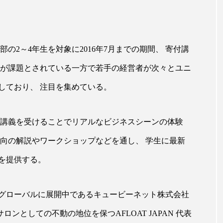
ップ
ケーススタディ
コグニティブヘルス
コスト
コミュニケーション
コルチゾール
サステナビリティ
の2～4年生を対象に2016年7月までの期間、 寄付講
サロンクレンジング
サロン戦略
サロン経営
足が課題とされている一方で若手の経営者が次々とユニ
スカルプケア
スキンケア
スキンケア 習慣
ス
しており、 注目を集めている。
マートウォッチ
スマートパッチ
スマートリング
セ
き講義を受けることでリアルなビジネスシーンの体験
ソーシャルウェルネス
ソーシャルコマース
タン
動向の解説やワークショップなどを通し、 学生に最新
ジタルデトックス
デトックス
ドライヤー 温度 髪 ダメー
を提供する。
ルーティン 金木犀
パーソナライズ
バーチャルメイク
グローバルに展開中であるキュービーネット株式会社
ミメティクス
バイオミメティック
バクチオール
ロンとしての不動の地位を保つAFLOAT JAPAN 代表