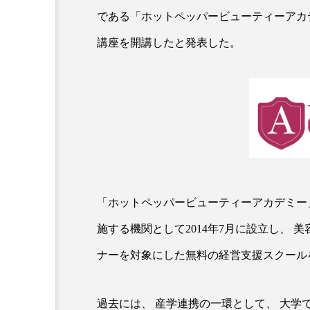
である「ホットペッパービューティーアカデ
講座を開講したと発表した。
AI
B2B
BeautyTech
アスタキサンチン
アスレ
「ホットペッパービューティーアカデミー
インタビュー
インナービ
施する機関として2014年7月に設立し、 
ナーを対象にした無料の経営支援スクール
ウェルネス
ウェルビーイ
カウンセラー
カウンセリ
過去には、 産学連携の一環として、 大学