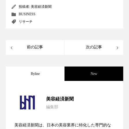
パーフェクト株式会社
バイオハッキング
投稿者:
美容経済新聞
BUSINESS
バイオミメティクス
バイオミメティック
リサーチ
バクチオール
バリア機能
ハロウィ
ハロウィン後スキンケア
前の記事
次の記事
ハロウィン翌日 肌リセット
ヒアルロン酸
Byline
New
ビジネスモデル
ビタミンC誘導体
ファシア
ファスティング
フィトレチノール
パーフェクト社の「AI美容」事例｜「死
2026.08.04
美容経済新聞
プチ断食
ブルーオーシャン
編集部
花王、化粧品事業で棚卸資産38%削減
2026.07.28
の谷」克服と酷暑を商機に変えるB2B
フレグランス 冬
プロンプト
ヘアケア
美容経済新聞は、日本の美容業界に特化した専門的な