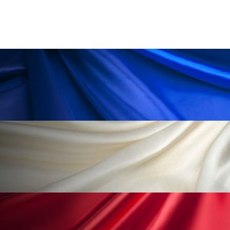
冷え性改善
加工アプリ
加工フィルター
加工顔
労働環境
国内市場
国際市場
地政学リスク
外出控え
夜 スキンケア 香り
孤独
巡らせるケア
巡りケア
差別化
廃棄ロス
成分
技術経営
技術転用
抗酸化
抗酸化ケア
断食
新商品
日中関係
日焼け止め
時間制限食
東洋医学
梅雨
棚卸資産
汗ケア
温活スキンケア
温活女子
温活習慣