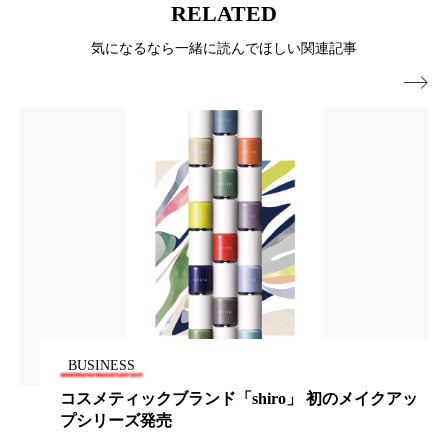
RELATED
ローカル
ロンジェビティ
下半身美容
気になるなら一緒に読んでほしい関連記事
乾燥 対策 冬 スキンケア
乾燥対策

乾燥肌対策
他者との再接続
企業・経済
価格改定
保湿
保湿と香り
保湿成分
健康寿命
光老化
免疫 肌
冬 UVケア
冬 美容 習慣
冬 髪 ツヤ 出す 方法
冬 髪 乾燥 改善 方法
BUSINESS
冬スキンケア
冬の乾燥肌
冬の印象美
コスメティックブランド「shiro」 初のメイクアッ
冬の準備
冬美容
冷え対策
プシリーズ発売