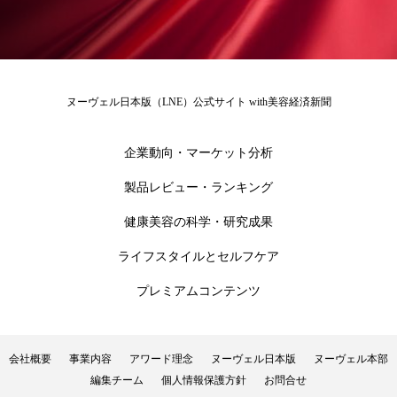
為替相場
熱中症対策
物流問題
特殊メイク
猛暑
生物模倣
用語辞典
男性美容
画像解析
発酵
睡眠
ヌーヴェル日本版（LNE）公式サイト with美容経済新聞
睡眠 美容 金木犀
睡眠美容
秋
企業動向・マーケット分析
秋 冷え
筋膜
精油
素髪ケア やり方
製品レビュー・ランキング
紫外線対策
美容
美容テック
健康美容の科学・研究成果
ライフスタイルとセルフケア
美容と政治
美容ビジネス
美容医療
プレミアムコンテンツ
美容業界
美的感覚
美肌習慣
美脚習慣
老化
肌ケア
肌トラブル
会社概要
事業内容
アワード理念
ヌーヴェル日本版
ヌーヴェル本部
編集チーム
個人情報保護方針
お問合せ
肌バリア
肌荒れ防止
脳
自律神経