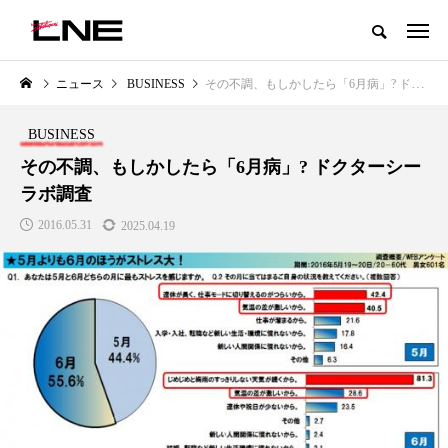
グローバルビューティ＆ヘルスケアビジネス誌
ニュース
BUSINESS
その不調、もしかしたら「6月病」? ドクターシーラボ調査
NEW POST
カテゴリー毎の最新記事
BUSINESS
YLE
BUSINESS
PREMI
その不調、もしかしたら「6月病」? ドクターシー
ラボ調査
2016.05.31
2025.04.19
工顔」と美容医療｜AI
GWI調査から読み解く2030年の
青山メディ
可能性とこれから
都市型スパ――身近なウェルネス
玲 院長：
の次世代モデル
知見が切り
3
医療の新た
2026.08.06
2026.04.2