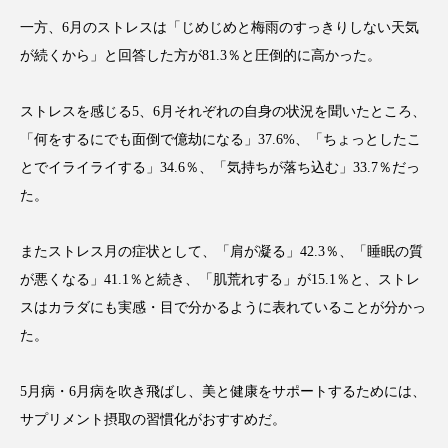
クローズアップ
ケーススタディ
一方、6月のストレスは「じめじめと梅雨のすっきりしない天気
コグニティブヘルス
コスト削減
が続くから」と回答した方が81.3％と圧倒的に高かった。
コネクテッド・ビューティ
コミュニケーション
ストレスを感じる5、6月それぞれの自身の状況を聞いたところ、
「何をするにでも面倒で億劫になる」37.6%、「ちょっとしたこ
コルチゾール
サステナビリティ
とでイライライする」34.6％、「気持ちが落ち込む」33.7％だっ
サステナブル美容
サプライチェーン
た。
サプリ
サロンクレンジング
サロン戦略
またストレス月の症状として、「肩が凝る」42.3％、「睡眠の質
が悪くなる」41.1％と続き、「肌荒れする」が15.1％と、ストレ
サロン経営
サロン連略
シャネル
スはカラダにも実感・目で分かるように表れていることが分かっ
た。
スカルプ クレンジング 頻度
スカルプケア
スキンケア
スキンケア 習慣
5月病・6月病を吹き飛ばし、美と健康をサポートするためには、
サプリメント摂取の習慣化がおすすめだ。
スキンケアルーティン
ストレス
スパ