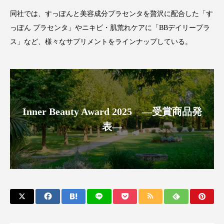
同社では、すっぽんと美容成分プラセンタを贅沢に配合した「す
スマートウォッチ
スマートパッチ
っぽん プラセンタ」やニキビ・肌荒れケアに「BBデイリープラ
スマートリング
セーフプレイス
セラミド
ス」など、様々なサプリメントをラインナップしている。
セラミド保湿
セルフケア
ソーシャルウェルネス
ソーシャルコマース
Inner Beauty Award 2025 ―受賞商品発
タンパク質
ディープクレンジング
表―
デジタルデトックス
デトックス
ドライヤー 温度 髪 ダメージ
ナイアシンアミド
ナイトプロテイン
ナイトルーティン 金木犀
パーソナライズ
バーチャルメイク