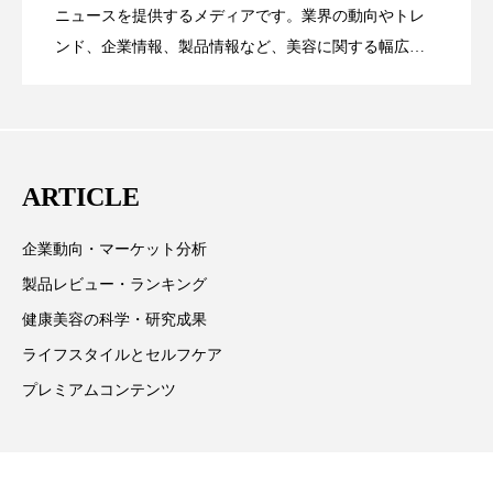
ペアトリートメント
ヘッドスパ
【技術転用】ポーラの『顔画像解析AI』
2026.07.20
――AI需要予測で猛暑の欠品と過剰在庫
ニュースを提供するメディアです。業界の動向やトレ
SaaSモデル
ンド、企業情報、製品情報など、美容に関する幅広い
ヘルスケア
ヘルスビューティー
テーマを取り上げています。 編集部では、美容業界の
が猛暑の建設現場に選ばれる理由
を防ぐDX戦略
ポジショニング
ボディケア
ホルモン
取材や情報収集、分析を行い、業界内外の最新情報を
主に美容業界関係者に向けて発信しています。私たち
マーケティング
マイクロスパ
は「キレイをふやす」を企業理念として信頼性の高い
ARTICLE
情報提供を通じて美容業界の発展に貢献すべく努力し
マネジメント
むくみ対策
むくみ改善
ています。
企業動向・マーケット分析
メンズスキンケア
メンタルケア
製品レビュー・ランキング
メンタルヘルス
ライフスタイル
健康美容の科学・研究成果
ライフスタイルとセルフケア
リカバリー
リカバリーウェア
リサーチ
プレミアムコンテンツ
リナロール 効果
リラクゼーション
リラックス効果
レチナール
レチノール