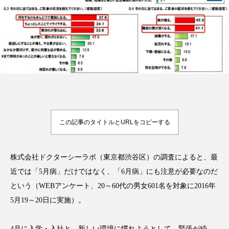
FEATURED
注目の企画
TAG LIST
タグ一覧
この記事のタイトルとURLをコピーする
AI
B2B
BeautyTech
ChatGPT
株式会社ドクターシーラボ（東京都渋谷区）の調査によると、最
Gemini
Instagram
SaaS
SNS
近では「5月病」だけではなく、「6月病」にも注意が必要なのだ
という（WEBアンケート、20～60代の男女601名を対象に2016年
TikTok
アスタキサンチン
5月19～20日に実施）。
アスレジャーコスメ
アレルギー
アロマ
4月に入学・入社と、新しい環境に慣れようとして、緊張が続