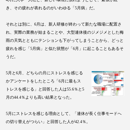
アンチエイジング
アンチソリチュード
き、その疲れが表れるのがいわゆる「5月病」だ。
インタビュー
インナービューティー 冷え
それとは別に、6月は、新人研修が終わって新たな職場に配置さ
れ、実際の業務が始まることや、大型連休後のジメジメとした梅
インナービューティーアワード2025受賞商品
雨の天気とともにテンションも下がってしまうことから、どっと
ウェアラブルデバイス
ウェルネス
疲れを感じ「5月病」と似た状態が「6月」に起こることもあるそ
うだ。
ウェルビーイング
エイジングケア
5月と6月、どちらの月にストレスを感じる
エクソソーム
オーガニック
オゾン
かアンケートをしたところ「6月に最もス
カウンセラー
カウンセリング
トレスを感じる」と回答した人は55.6％と5
月の44.4％よりも高い結果となった。
カカイオイル
ガジェット
キーワード
5月にストレスを感じる理由として、「連休が長く仕事モードへ
クルエルティフリー
クレンジング
の切り替えがつらい」と回答した人が42.4％。