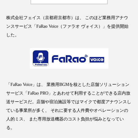
株式会社フェイス（京都府京都市）は、 このほど業務用アナウ
ンスサービス「FaRao Voice（ファラオ ヴォイス）」を提供開始
FEATURED
注目の企画
した。
TAG LIST
タグ一覧
AI
B2B
BeautyTech
ChatGPT
「FaRao Voice」は、 業務用BGMを核とした店舗ソリューション
サービス「FaRao PRO」とあわせて利用することができる店内放
Gemini
Instagram
SaaS
SNS
送サービスだ。店舗や宿泊施設等ではマイクで都度アナウンスし
ている事業所が多く、 それに要する人件費やオペレーションの
TikTok
アスタキサンチン
人的ミス、 また専用放送機器のコスト負担が悩みとなってい
る。
アスレジャーコスメ
アレルギー
アロマ