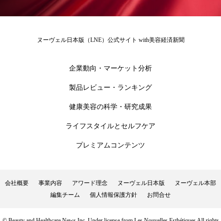
為替相場
熱中症対策
物流問題
特殊メイク
猛暑
生物模倣
用語辞典
ヌーヴェル日本版（LNE）公式サイト with美容経済新聞
男性美容
画像解析
発酵
睡眠
企業動向・マーケット分析
睡眠 美容 金木犀
睡眠美容
秋
製品レビュー・ランキング
秋 冷え
筋膜
精油
素髪ケア やり方
健康美容の科学・研究成果
紫外線対策
美容
美容テック
ライフスタイルとセルフケア
美容と政治
美容ビジネス
美容医療
プレミアムコンテンツ
美容業界
美的感覚
美肌習慣
会社概要
事業内容
アワード理念
ヌーヴェル日本版
ヌーヴェル本部
美脚習慣
老化
肌ケア
肌トラブル
編集チーム
個人情報保護方針
お問合せ
肌バリア
肌荒れ防止
脳
自律神経
© Beauty and Healthcare News Inc. Under license from Les Nouvelles Esthétiques All rights