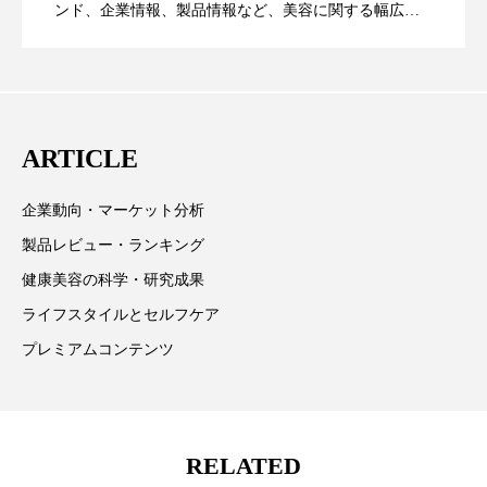
ペアトリートメント
ヘッドスパ
ンド、企業情報、製品情報など、美容に関する幅広い
テーマを取り上げています。 編集部では、美容業界の
ヘルスケア
ヘルスビューティー
が猛暑の建設現場に選ばれる理由
を防ぐDX戦略
取材や情報収集、分析を行い、業界内外の最新情報を
主に美容業界関係者に向けて発信しています。私たち
ポジショニング
ボディケア
ホルモン
は「キレイをふやす」を企業理念として信頼性の高い
ARTICLE
マーケティング
マイクロスパ
情報提供を通じて美容業界の発展に貢献すべく努力し
ています。
マネジメント
むくみ対策
むくみ改善
企業動向・マーケット分析
製品レビュー・ランキング
メンズスキンケア
メンタルケア
健康美容の科学・研究成果
メンタルヘルス
ライフスタイル
ライフスタイルとセルフケア
プレミアムコンテンツ
リカバリー
リカバリーウェア
リサーチ
リナロール 効果
リラクゼーション
RELATED
リラックス効果
レチナール
レチノール