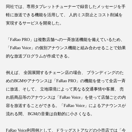
アンチエイジング
アンチソリチュード
同社では、専用タブレットチューナーで録音したメッセージを手
軽に放送できる機能を活用して、 人的ミス防止とコスト削減を
インタビュー
インナービューティー 冷え
実現するサービスを開発した。
インナービューティーアワード2025受賞商品
「FaRao PRO」は複数店舗への一斉放送機能を備えているため、
ウェアラブルデバイス
ウェルネス
「FaRao Voice」の個別アナウンス機能と組み合わせることで効果
的な放送プログラムが作成できる。
ウェルビーイング
エイジングケア
例えば、 全国展開するチェーン店の場合、 ブランディングのた
エクソソーム
オーガニック
オゾン
めのBGMやアナウンスは「FaRao PRO」の機能を使って全店一斉
に放送、そして、 立地環境によって異なる交通事情や客層、 売
カウンセラー
カウンセリング
れ筋商品等のアナウンスは「FaRao Voice」を使って店舗ごとの内
カカイオイル
ガジェット
キーワード
容を放送することができる。「FaRao Voice」によるアナウンスが
流れる間、 BGMの音量は自動的に小さくなる。
クルエルティフリー
クレンジング
FaRao Voice利用例として、ドラッグストアなどの小売店では「今