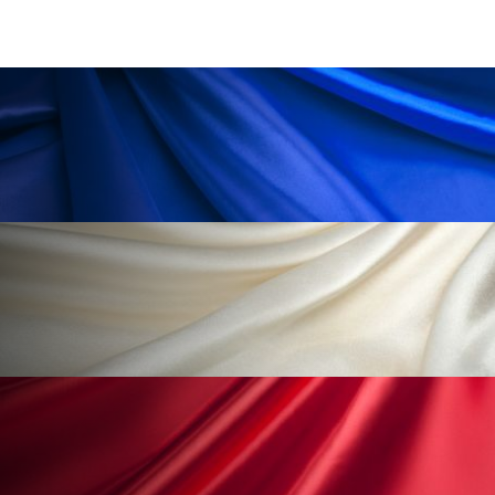
冷え性改善
加工アプリ
加工フィルター
加工顔
労働環境
国内市場
国際市場
地政学リスク
外出控え
夜 スキンケア 香り
孤独
巡らせるケア
巡りケア
差別化
廃棄ロス
成分
技術経営
技術転用
抗酸化
抗酸化ケア
断食
新商品
日中関係
日焼け止め
時間制限食
東洋医学
梅雨
棚卸資産
汗ケア
温活スキンケア
温活女子
温活習慣