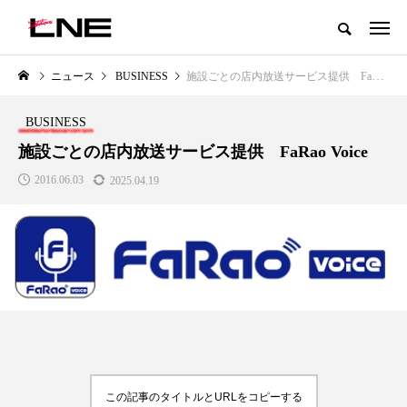
グローバルビューティ＆ヘルスケアビジネス誌
ニュース
BUSINESS
施設ごとの店内放送サービス提供 FaRao Voice
NEW POST
カテゴリー毎の最新記事
BUSINESS
LIFESTYLE
BUSINESS
施設ごとの店内放送サービス提供 FaRao Voice
2016.06.03
2025.04.19
SNSの「加工顔」と美容医療｜AI
GWI調査から読み解く2030年の
」
がもたらす可能性とこれから
都市型スパ――身近なウェルネ
の次世代モデル
2026.07.13
2026.08.06
この記事のタイトルとURLをコピーする