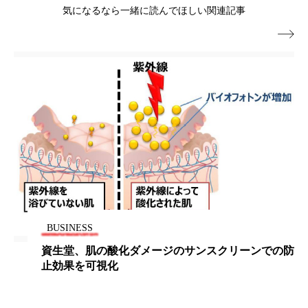
気になるなら一緒に読んでほしい関連記事
ローカル
ロンジェビティ
下半身美容

乾燥 対策 冬 スキンケア
乾燥対策
乾燥肌対策
他者との再接続
企業・経済
価格改定
保湿
保湿と香り
保湿成分
健康寿命
光老化
免疫 肌
冬 UVケア
冬 美容 習慣
冬 髪 ツヤ 出す 方法
冬 髪 乾燥 改善 方法
BUSINESS
資生堂、肌の酸化ダメージのサンスクリーンでの防
冬スキンケア
冬の乾燥肌
冬の印象美
止効果を可視化
冬の準備
冬美容
冷え対策