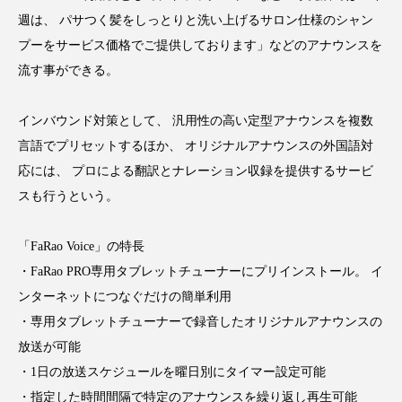
クローズアップ
ケーススタディ
週は、 パサつく髪をしっとりと洗い上げるサロン仕様のシャン
コグニティブヘルス
コスト削減
プーをサービス価格でご提供しております」などのアナウンスを
流す事ができる。
コネクテッド・ビューティ
コミュニケーション
インバウンド対策として、 汎用性の高い定型アナウンスを複数
コルチゾール
サステナビリティ
言語でプリセットするほか、 オリジナルアナウンスの外国語対
応には、 プロによる翻訳とナレーション収録を提供するサービ
サステナブル美容
サプライチェーン
スも行うという。
サプリ
サロンクレンジング
サロン戦略
「FaRao Voice」の特長
サロン経営
サロン連略
シャネル
・FaRao PRO専用タブレットチューナーにプリインストール。 イ
ンターネットにつなぐだけの簡単利用
スカルプ クレンジング 頻度
スカルプケア
・専用タブレットチューナーで録音したオリジナルアナウンスの
スキンケア
スキンケア 習慣
放送が可能
・1日の放送スケジュールを曜日別にタイマー設定可能
スキンケアルーティン
ストレス
スパ
・指定した時間間隔で特定のアナウンスを繰り返し再生可能