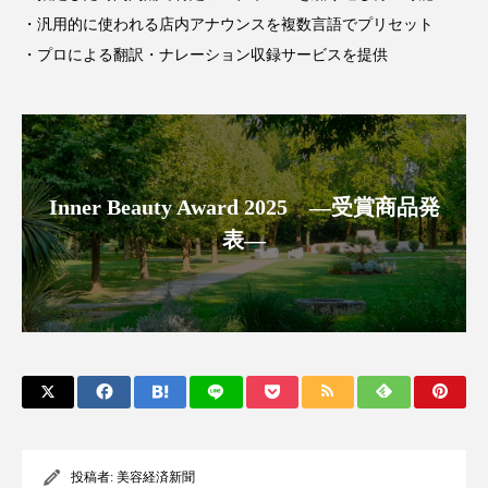
・汎用的に使われる店内アナウンスを複数言語でプリセット
スマートウォッチ
スマートパッチ
・プロによる翻訳・ナレーション収録サービスを提供
スマートリング
セーフプレイス
セラミド
セラミド保湿
セルフケア
ソーシャルウェルネス
ソーシャルコマース
Inner Beauty Award 2025 ―受賞商品発
表―
タンパク質
ディープクレンジング
デジタルデトックス
デトックス
ドライヤー 温度 髪 ダメージ
ナイアシンアミド
ナイトプロテイン
ナイトルーティン 金木犀
パーソナライズ
バーチャルメイク
投稿者:
美容経済新聞