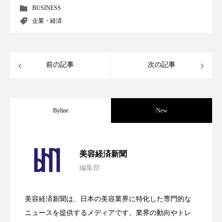
BUSINESS
パーフェクト株式会社
バイオハッキング
企業・経済
バイオミメティクス
バイオミメティック
バクチオール
バリア機能
ハロウィ
前の記事
次の記事
ハロウィン後スキンケア
ハロウィン翌日 肌リセット
ヒアルロン酸
Byline
New
ビジネスモデル
ビタミンC誘導体
ファシア
パーフェクト社の「AI美容」事例｜「死
2026.08.04
ファスティング
フィトレチノール
美容経済新聞
編集部
プチ断食
ブルーオーシャン
花王、化粧品事業で棚卸資産38%削減
2026.07.28
の谷」克服と酷暑を商機に変えるB2B
フレグランス 冬
プロンプト
ヘアケア
美容経済新聞は、日本の美容業界に特化した専門的な
【技術転用】ポーラの『顔画像解析AI』
2026.07.20
――AI需要予測で猛暑の欠品と過剰在庫
ニュースを提供するメディアです。業界の動向やトレ
SaaSモデル