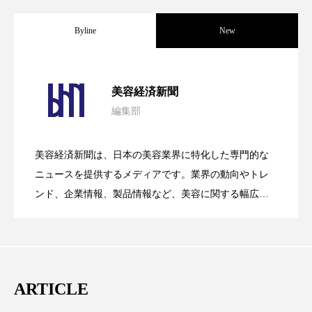
クローズアップ
ケーススタディ
Byline
New
コグニティブヘルス
コスト削減
コネクテッド・ビューティ
コミュニケーション
パーフェクト社の「AI美容」事例｜「死
2026.08.04
美容経済新聞
コルチゾール
サステナビリティ
編集部
花王、化粧品事業で棚卸資産38%削減
2026.07.28
の谷」克服と酷暑を商機に変えるB2B
サステナブル美容
サプライチェーン
美容経済新聞は、日本の美容業界に特化した専門的な
サプリ
サロンクレンジング
サロン戦略
【技術転用】ポーラの『顔画像解析AI』
2026.07.20
――AI需要予測で猛暑の欠品と過剰在庫
ニュースを提供するメディアです。業界の動向やトレ
SaaSモデル
ンド、企業情報、製品情報など、美容に関する幅広い
サロン経営
サロン連略
シャネル
テーマを取り上げています。 編集部では、美容業界の
が猛暑の建設現場に選ばれる理由
を防ぐDX戦略
取材や情報収集、分析を行い、業界内外の最新情報を
スカルプ クレンジング 頻度
スカルプケア
主に美容業界関係者に向けて発信しています。私たち
スキンケア
スキンケア 習慣
は「キレイをふやす」を企業理念として信頼性の高い
ARTICLE
情報提供を通じて美容業界の発展に貢献すべく努力し
スキンケアルーティン
ストレス
スパ
ています。