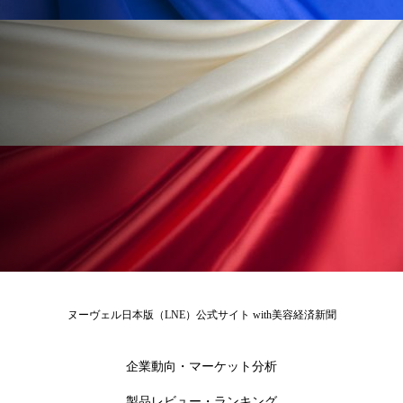
ペアトリートメント
ヘッドスパ
ヘルスケア
ヘルスビューティー
ポジショニング
ボディケア
ホルモン
マーケティング
マイクロスパ
マネジメント
むくみ対策
むくみ改善
メンズスキンケア
メンタルケア
メンタルヘルス
ライフスタイル
リカバリー
リカバリーウェア
リサーチ
ヌーヴェル日本版（LNE）公式サイト with美容経済新聞
リナロール 効果
リラクゼーション
企業動向・マーケット分析
リラックス効果
レチナール
レチノール
製品レビュー・ランキング