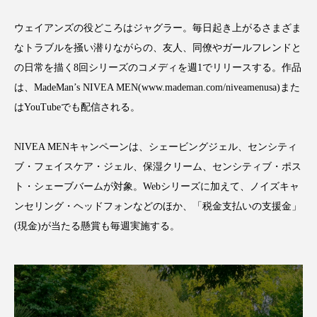
ウェイアンズの役どころはジャグラー。毎日起き上がるさまざま
なトラブルを掻い潜りながらの、友人、同僚やガールフレンドと
の日常を描く
8
回シリーズのコメディを週
1
でリリースする。作品
FEATURED
注目の企画
は、
MadeMan’s NIVEA MEN(www.mademan.com/niveamenusa)
また
は
YouTube
でも配信される。
TAG LIST
NIVEA MEN
キャンペーンは、シェービングジェル、センシティ
タグ一覧
ブ・フェイスケア・ジェル、保湿クリーム、センシティブ・ポス
ト・シェーブバームが対象。
Web
シリーズに加えて、ノイズキャ
AI
B2B
BeautyTech
ChatGPT
ンセリング・ヘッドフォンなどのほか、「税金支払いの支援金」
(現金)が当たる懸賞も毎週実施する。
Gemini
Instagram
SaaS
SNS
TikTok
アスタキサンチン
アスレジャーコスメ
アレルギー
アロマ