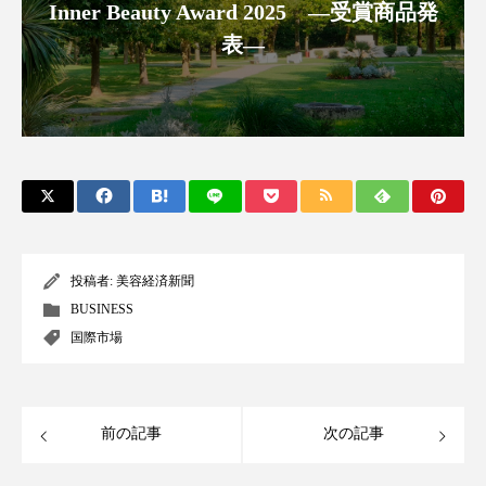
Inner Beauty Award 2025 ―受賞商品発
アンチエイジング
アンチソリチュード
表―
インタビュー
インナービューティー 冷え
インナービューティーアワード2025受賞商品
ウェアラブルデバイス
ウェルネス
ウェルビーイング
エイジングケア
エクソソーム
オーガニック
オゾン
投稿者:
美容経済新聞
BUSINESS
カウンセラー
カウンセリング
国際市場
カカイオイル
ガジェット
キーワード
前の記事
次の記事
クルエルティフリー
クレンジング