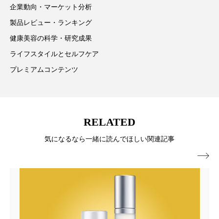
企業動向・マーケット分析
スマートウォッチ
スマートパッチ
製品レビュー・ランキング
健康美容の科学・研究成果
スマートリング
セーフプレイス
セラミド
ライフスタイルとセルフケア
セラミド保湿
セルフケア
プレミアムコンテンツ
ソーシャルウェルネス
ソーシャルコマース
タンパク質
ディープクレンジング
RELATED
デジタルデトックス
デトックス
気になるなら一緒に読んでほしい関連記事

ドライヤー 温度 髪 ダメージ
ナイアシンアミド
ナイトプロテイン
ナイトルーティン 金木犀
パーソナライズ
バーチャルメイク