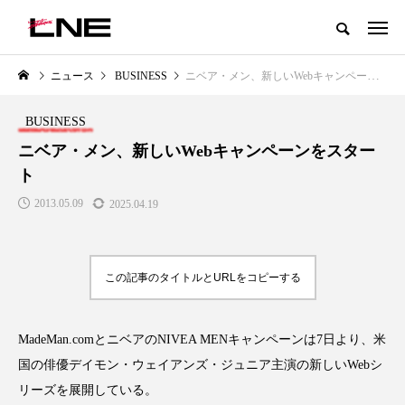
グローバルビューティ＆ヘルスケアビジネス誌
ニュース
BUSINESS
ニベア・メン、新しいWebキャンペーンをスタート
NEW POST
カテゴリー毎の最新記事
BUSINESS
LIFESTYLE
BUSINESS
ニベア・メン、新しいWebキャンペーンをスター
ト
2013.05.09
2025.04.19
この記事のタイトルとURLをコピーする
SNSの「加工顔」と美容医療｜AI
GWI調査から読み解く2030年の
」
がもたらす可能性とこれから
都市型スパ――身近なウェルネ
MadeMan.com
とニベアの
NIVEA MEN
キャンペーンは
7
日より、米
の次世代モデル
2026.07.13
国の俳優デイモン・ウェイアンズ・ジュニア主演の新しい
Web
シ
2026.08.06
リーズを展開している。