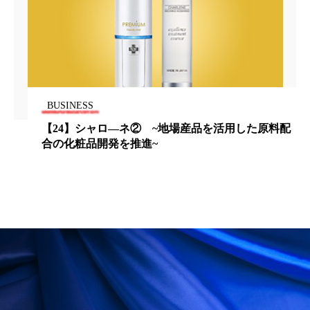
パーフェクト株式会社
バイオハッキング
バイオミメティクス
バイオミメティック
バクチオール
バリア機能
ハロウィ
BUSINESS
ハロウィン後スキンケア
【24】シャロ―ネ② ~地場産品を活用した原料配
合の化粧品開発を推進~
ハロウィン翌日 肌リセット
ヒアルロン酸
ビジネスモデル
ビタミンC誘導体
ファシア
ファスティング
フィトレチノール
プチ断食
ブルーオーシャン
フレグランス 冬
プロンプト
ヘアケア